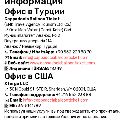
информация
Офис в Турции
Cappadocia Balloon Ticket
(EMK Travel Agency Tourism Ltd. Co.)
📍 Orta Mah. Vatan (Camii-Kebir) Cad.
Муниципалитет Авaнос, № 2
Внутренняя дверь № 114
Авaнос / Невшехир, Турция
📞 
Телефон / WhatsApp:
 +90 552 238 88 70
✉️ 
Email:
info@cappadociaballoonticket.com
🌐 
Веб-сайт:
www.cappadociaballoonticket.com
🆔 
Лицензия TÜRSAB:
 18349
Офис в США
Xfergo LLC
📍 30 N Gould St, STE R, Sheridan, WY 82801, США
📞 
Телефон поддержки:
 +1 216 552 238 88
✉️ 
Email:
info@cappadociaballoonticket.com
🆔 
EIN:
 36-5141789
Используя наши услуги, вы подтверждаете, что прочитали, 
поняли и приняли настоящие Условия использования.