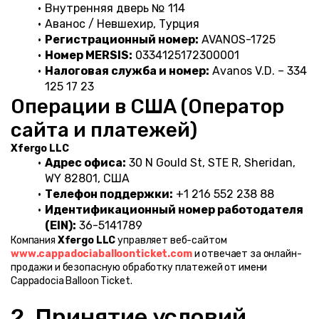
Внутренняя дверь № 114
Авaнос / Невшехир, Турция
Регистрационный номер:
 AVANOS-1725
Номер MERSIS:
 0334125172300001
Налоговая служба и номер:
 Avanos V.D. – 334 
125 17 23
Операции в США (Оператор 
сайта и платежей)
Xfergo LLC
Адрес офиса:
 30 N Gould St, STE R, Sheridan, 
WY 82801, США
Телефон поддержки:
 +1 216 552 238 88
Идентификационный номер работодателя 
(EIN):
 36-5141789
Компания 
Xfergo LLC
 управляет веб-сайтом 
www.cappadociaballoonticket.com
 и отвечает за онлайн-
продажи и безопасную обработку платежей от имени 
Cappadocia Balloon Ticket.
2. Принятие условий