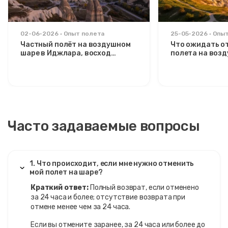
02-06-2026
Опыт полета
25-05-2026
Опыт
Частный полёт на воздушном
Что ожидать о
шаре в Иджлара, восход
полета на воз
солнца, эксклюзивный тур из
рассвете над д
Аваноса
Часто задаваемые вопросы
1. Что происходит, если мне нужно отменить
мой полет на шаре?
Краткий ответ:
Полный возврат, если отменено
за 24 часа и более; отсутствие возврата при
отмене менее чем за 24 часа.
Если вы отмените заранее, за 24 часа или более до