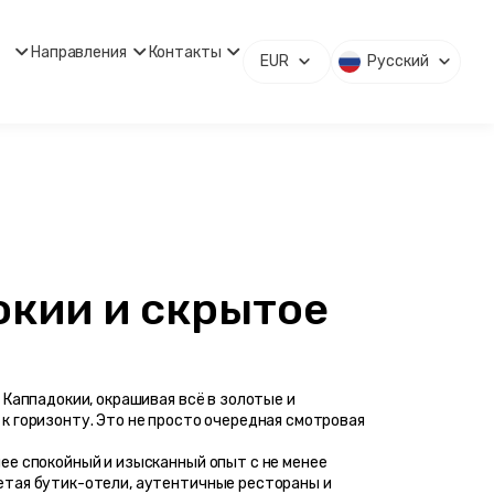
Направления
Контакты
EUR
Русский
кии и скрытое 
Каппадокии, окрашивая всё в золотые и 
 горизонту. Это не просто очередная смотровая 
е спокойный и изысканный опыт с не менее 
тая бутик-отели, аутентичные рестораны и 