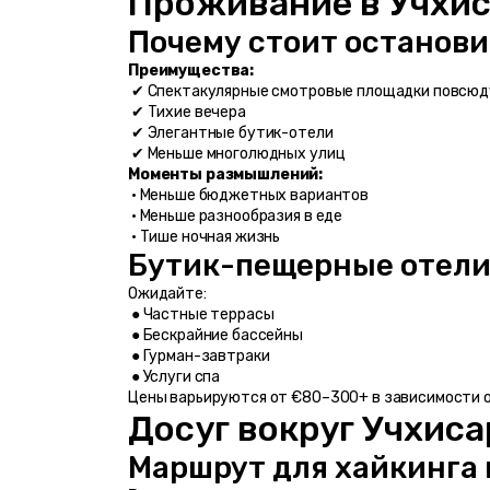
Проживание в Учхи
Почему стоит остановит
Преимущества:
 ✔ Спектакулярные смотровые площадки повсюд
 ✔ Тихие вечера
 ✔ Элегантные бутик-отели
 ✔ Меньше многолюдных улиц
Моменты размышлений:
 • Меньше бюджетных вариантов
 • Меньше разнообразия в еде
 • Тише ночная жизнь
Бутик-пещерные отели
Ожидайте:
 ● Частные террасы
 ● Бескрайние бассейны
 ● Гурман-завтраки
 ● Услуги спа
Цены варьируются от €80–300+ в зависимости о
Досуг вокруг Учхиса
Маршрут для хайкинга 