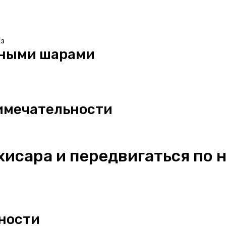
из
шными шарами
имечательности
хисара и передвигаться по 
ности