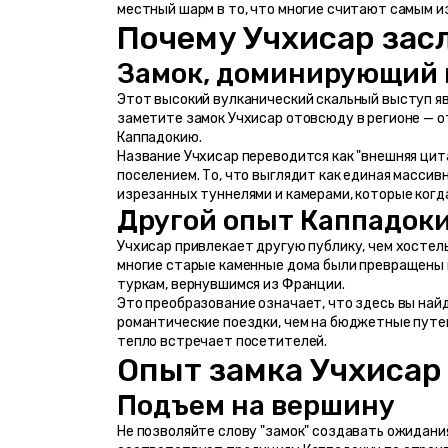
местный шарм в то, что многие считают самым и
Почему Учхисар зас
Замок, доминирующий 
Этот высокий вулканический скальный выступ яв
заметите замок Учхисар отовсюду в регионе — от
Каппадокию.
Название Учхисар переводится как "внешняя цита
поселением. То, что выглядит как единая масси
изрезанных туннелями и камерами, которые когд
Другой опыт Каппадок
Учхисар привлекает другую публику, чем хостелы
многие старые каменные дома были превращены 
туркам, вернувшимся из Франции.
Это преобразование означает, что здесь вы най
романтические поездки, чем на бюджетные путеш
тепло встречает посетителей.
Опыт замка Учхисар
Подъем на вершину
Не позволяйте слову "замок" создавать ожидани