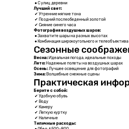
 ● С улиц деревни
Лучший свет:
 ✔ Утренние мягкие тона
 ✔ Поздний послеобеденный золотой
 ✔ Сияние синего часа
Фотография воздушных шаров:
 ● Захватите шары на разных высотах
 ● Комбинация широкоугольного и телеобъектива
Сезонные соображе
Весна:
 Идеальная погода, идеальные походы
Лето:
 Надежные полеты на воздушных шарах
Осень:
 Лучшее освещение для фотографий
Зима:
 Волшебные снежные сцены
Практическая инфор
Берите с собой:
 ✔ Удобную обувь
 ✔ Воду
 ✔ Камеру
 ✔ Легкую куртку
 ✔ Наличные
Типичные расходы:
 ● Обед: ₺500–800