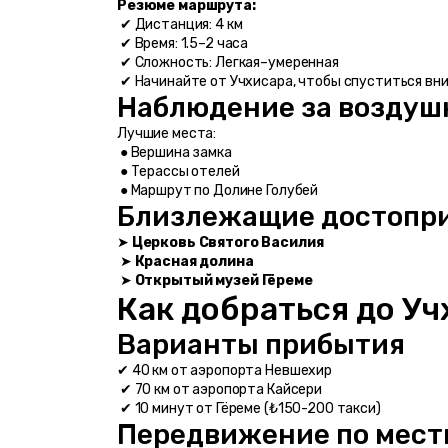
Резюме маршрута:
 ✔ Дистанция: 4 км
 ✔ Время: 1.5–2 часа
 ✔ Сложность: Легкая–умеренная
 ✔ Начинайте от Учхисара, чтобы спуститься вн
Наблюдение за возду
Лучшие места:
 ● Вершина замка
 ● Терассы отелей
 ● Маршрут по Долине Голубей
Близлежащие достопр
➤ 
Церковь Святого Василия
 ➤ 
Красная долина
 ➤ 
Открытый музей Гёреме
Как добраться до Уч
Варианты прибытия
✔ 40 км от аэропорта Невшехир
 ✔ 70 км от аэропорта Кайсери
 ✔ 10 минут от Гёреме (₺150-200 такси)
Передвижение по мест