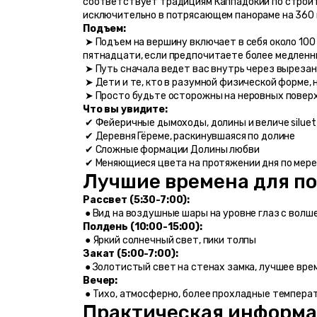
соответствует традициям Каппадокии по строите
исключительно в потрясающем панораме на 360 
Подъем:
 ➤ Подъем на вершину включает в себя около 100 ступеней и занимает у большинства посетителей менее десяти минут, хотя при желании вы можете потратить до 
пятнадцати, если предпочитаете более медленн
 ➤ Путь сначала ведет вас внутрь через выреза
 ➤ Дети и те, кто в разумной физической форме,
 ➤ Просто будьте осторожны на неровных поверх
Что вы увидите:
 ✔ Фейеричные дымоходы, долины и величе silue
 ✔ Деревня Гёреме, раскинувшаяся по долине
 ✔ Сложные формации Долины любви
 ✔ Меняющиеся цвета на протяжении дня по мер
Лучшие времена для п
Рассвет (5:30-7:00):
 ● Вид на воздушные шары на уровне глаз с вол
Полдень (10:00-15:00):
 ● Яркий солнечный свет, пики толпы
Закат (5:00-7:00):
 ● Золотистый свет на стенах замка, лучшее вр
Вечер:
 ● Тихо, атмосферно, более прохладные темпера
Практическая информа