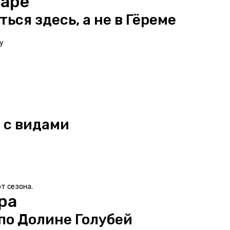
саре
ься здесь, а не в Гёреме
у
 с видами
т сезона.
ра
по Долине Голубей