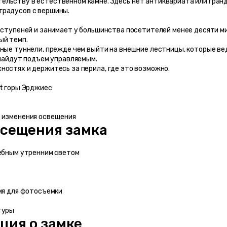
льству в естественном камне. Здесь нет антиквариата или гран
градусов с вершины.
ый темп.
нные туннели, прежде чем выйти на внешние лестницы, которые ве
 найдут подъем управляемым.
ностях и держитесь за перила, где это возможно.
tt горы Эрджиес
е изменения освещения
осещения замка
шебным утренним светом
емя для фотосъемки
туры
ция о замке