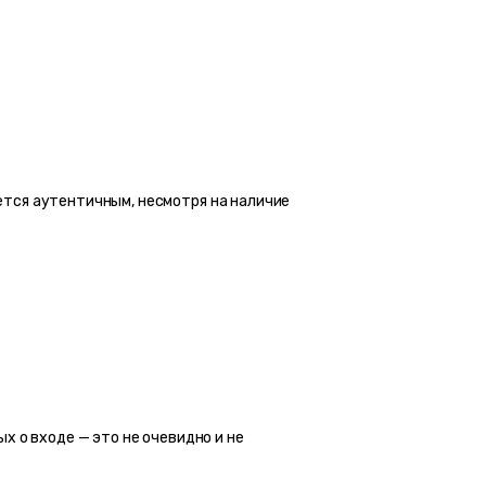
тся аутентичным, несмотря на наличие 
 о входе — это не очевидно и не 