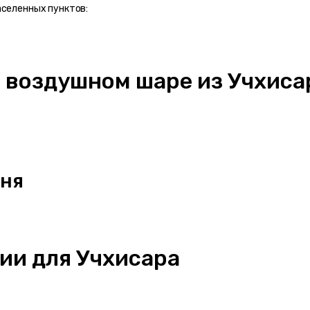
аселенных пунктов:
а воздушном шаре из Учхиса
дня
ии для Учхисара