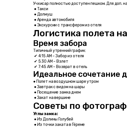
Учхисар полностью доступен пешком. Для доп. н
 ● Такси
 ● Долмуш
 ● Аренда автомобиля
 ● Экскурсии с трансфером из отеля
Логистика полета н
Время забора
Типичный утренний график:
 ✔ 4:15 AM – Забор из отеля
 ✔ 5:30 AM – Взлет
 ✔ 7:45 AM – Возврат в отель
Идеальное сочетание 
● Полет на воздушном шаре утром
 ● Завтрак с видом на шары
 ● Посещение замка днем
 ● Закат на вершине
Советы по фотограф
Углы замка:
 ● Из Долины Голубей
 ● Из точки заката в Гёреме