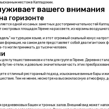
зысканным местом в Каппадокии.
луживает вашего внимания
на горизонте
ляется одной из самых заметных достопримечательностей Каппадок
 смотровых площадок Гёреме на рассвете, из корзины воздушного 
дель" на турецком языке, и этот огромный скальный конус на прот
вная формация, на самом деле представляет собой два гигантских 
а-то могли принимать до тысячи человек.
ии
 для путешественников и отели для групп в Гёреме. Деревня стал
в бутик-отели, и довольно значительная часть этих преобразова
дете отличный ресторанный подход, изысканные винные бары и жил
ествия. Тем не менее, несмотря на высококлассную атмосферу, д
я средневековых башен и тронных залов. Внешний вид может напом