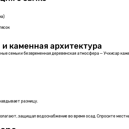
на)
лясок
 и каменная архитектура
ные семьи и безвременная деревенская атмосфера — Учхисар каже
правдывает разницу.
олагают, защищал водоснабжение во время осад. Спросите местных