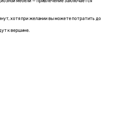
диозной мебели — привлечение заключается 
дут к вершине.