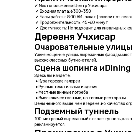
✔ Местоположение: Центр Учхисара
 ✔ Входная плата: ₺300-350
 ✔ Часы работы: 8:00 AM–закат (зависит от сезо
 ✔ Продолжительность: 45–60 минут
 ✔ Доступность: Не подходит для инвалидных ко
Деревня Учхисар
Очаровательные улицы
Узкие мощеные улицы, вырезанные фасады, мест
высококлассных бутик-отелей.
Сцена шопинга иDining
Здесь вы найдете:
 ● Кураторские галереи
 ● Ручные текстильные изделия
 ● Местные винные погреба
 ● Высококачественные, но теплые рестораны
Цены немного выше, чем в Гёреме, но качество о
Подземный туннель
100-метровый вырезанный в скале туннель, как п
рекламируется.