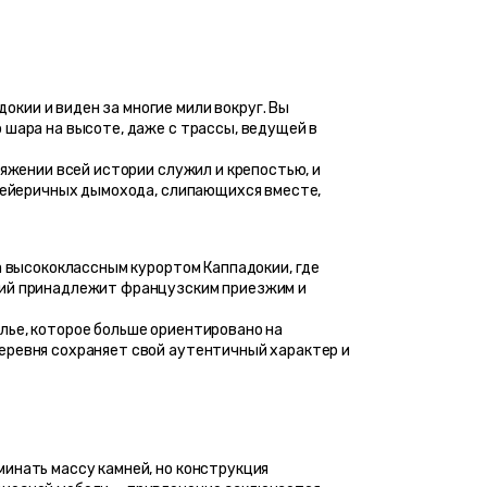
ии и виден за многие мили вокруг. Вы 
шара на высоте, даже с трассы, ведущей в 
яжении всей истории служил и крепостью, и 
фейеричных дымохода, слипающихся вместе, 
а высококлассным курортом Каппадокии, где 
ний принадлежит французским приезжим и 
ье, которое больше ориентировано на 
еревня сохраняет свой аутентичный характер и 
инать массу камней, но конструкция 