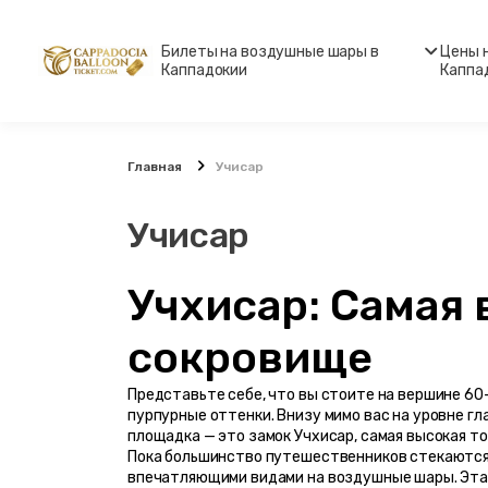
Билеты на воздушные шары в
Цены 
Каппадокии
Каппа
Главная
Учисар
Учисар
Учхисар: Самая 
сокровище
Представьте себе, что вы стоите на вершине 60-
пурпурные оттенки. Внизу мимо вас на уровне г
площадка — это замок Учхисар, самая высокая то
Пока большинство путешественников стекаются н
впечатляющими видами на воздушные шары. Эта э