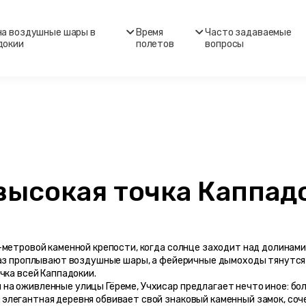
на воздушные шары в
Время
Часто задаваемые
докии
полетов
вопросы
высокая точка Каппадо
метровой каменной крепости, когда солнце заходит над долинами 
лаз проплывают воздушные шары, а фейеричные дымоходы тянутся к
чка всей Каппадокии.
а оживленные улицы Гёреме, Учхисар предлагает нечто иное: боле
легантная деревня обвивает свой знаковый каменный замок, соче