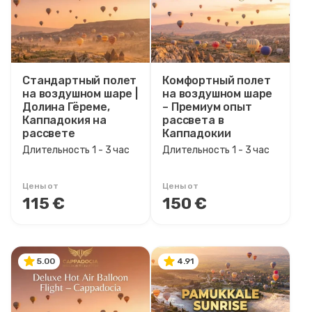
Ценовой диапазон
0EUR
3460 EUR +
Стандартный полет
Комфортный полет
на воздушном шаре |
на воздушном шаре
Длительность тура
Долина Гёреме,
– Премиум опыт
Каппадокия на
рассвета в
1 - 3 час
рассвете
Каппадокии
1 - 4 час
Длительность 1 - 3 час
Длительность 1 - 3 час
Цены от
Цены от
115 €
150 €
5.00
4.91