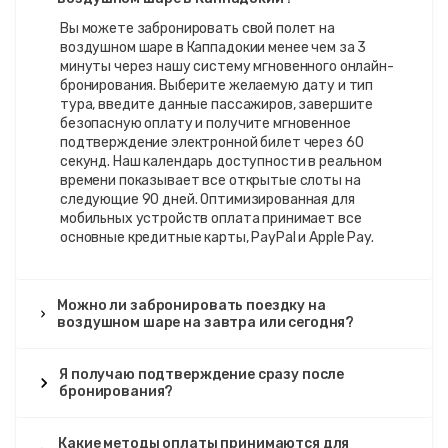
минутный полет и памятный сертификат. Стандартные
полеты на воздушном шаре Каппадокия
Вы можете забронировать свой полет на
максимизируют ценность, предоставляя потрясающие
воздушном шаре в Каппадокии менее чем за 3
виды на знаковые скальные образования долины Гёреме
минуты через нашу систему мгновенного онлайн-
и исторические пещерные жилища.
бронирования. Выберите желаемую дату и тип
тура, введите данные пассажиров, завершите
Комфорт-полет на воздушном шаре в Каппадокии
безопасную оплату и получите мгновенное
ограничивает вместимость до 12-16 пассажиров,
подтверждение электронной билет через 60
создавая премиум впечатления на рассвете со
секунд. Наш календарь доступности в реальном
значительно большим пространством. Когда вы
времени показывает все открытые слоты на
покупаете билеты на комфорт-полет в
следующие 90 дней. Оптимизированная для
Каппадокии
, ожидайте 60-70-минутные полеты,
мобильных устройств оплата принимает все
празднование с шампанским и менее переполненные
основные кредитные карты, PayPal и Apple Pay.
корзины для беспрепятственной фотосъемки. По цене
€180-240 за человека эти
премиальные билеты
воздушный шар Каппадокия
сбалансируют
Можно ли забронировать поездку на
доступность с повышенным комфортом и
воздушном шаре на завтра или сегодня?
превосходными условиями просмотра.
Делюкс полеты на воздушном шаре
вмещают всего
Я получаю подтверждение сразу после
8-12 пассажиров, обеспечивая VIP-обслуживание на
бронирования?
протяжении всего путешествия. Эти
роскошные
билеты на воздушный шар в Каппадокии
включают
70-90-минутные полеты, изысканные завтраки,
Какие методы оплаты принимаются для