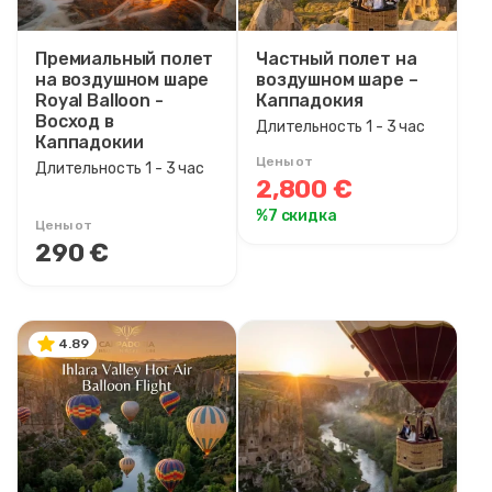
Премиальный полет
Частный полет на
на воздушном шаре
воздушном шаре –
Royal Balloon -
Каппадокия
Восход в
Длительность 1 - 3 час
Каппадокии
Цены от
Длительность 1 - 3 час
2,800 €
%7 скидка
Цены от
290 €
4.89