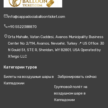
полета на воздушном шаре в Каппадокии
и
зафиксировать вашу резервацию с безопасной онлайн-
оплатой. Лицензированные операторы предоставляют
бесплатный трансфер из отеля из всех мест
info@cappadociaballoonticket.com
размещения в Каппадокии, обычно отправляясь в 4:30-
5:00 утра для оптимального времени рассвета и
+90 5522388870
стабильных условий полета.
Orta Mahalle, Vatan Caddesi, Avanos Municipality Business
Зимние месяцы (ноябрь-март) предлагают
скидочные
билеты на воздушный шар в Каппадокии
с
Center No: 2/114, Avanos, Nevsehir, Turkey 📍 US Office: 30
экономией 20-30%, хотя отмены из-за погоды
N Gould St, STE R, Sheridan, WY 82801, USA Operated by
увеличиваются. Лето обеспечивает максимум летных
дней, но более высокую туристическую толпу и слегка
Xfergo LLC
повышенные цены.
Бронирование билетов на
воздушный шар Каппадокия
за 30-60 дней
Категории туров
оптимизирует доступность во всех категориях
полетов.
Билеты на воздушные шары в
Забронировать сейчас
Лицензированные
Каппадокии
Групповой полёт на
пилоты и полностью
воздушном шаре в
Каппадокии
застрахованные