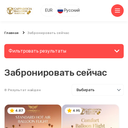
EUR
Русский
Главная
Забронировать сейчас
Фильтровать результаты
Забронировать сейчас
Найдите место или мероприятие
8
Результат найден
Поиск
4.87
4.95