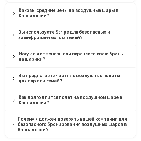
Каппадокии
дает возможность принимать
Каковы средние цены на воздушные шары в
обоснованные решения о бронировании, гарантируя,
Каппадокии?
что вы выберете категорию полета,
соответствующую вашему бюджету.
Вы используете Stripe для безопасных и
зашифрованных платежей?
Могу ли я отменить или перенести свою бронь
на шарики?
Вы предлагаете частные воздушные полеты
для пар или семей?
Как долго длится полет на воздушном шаре в
Каппадокии?
Почему я должен доверять вашей компании для
безопасного бронирования воздушных шаров в
Каппадокии?