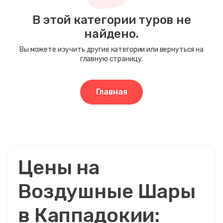
Ценовой диапазон
В этой категории туров не
найдено.
0EUR
3460 EUR +
Вы можете изучить другие категории или вернуться на
главную страницу.
Длительность тура
1 - 3 час
Главная
1 - 4 час
Цены на
Воздушные Шары
в Каппадокии: