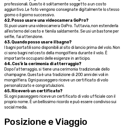
professionali. Questo è solitamente soggetto a un costo 
aggiuntivo. Le foto vengono consegnate digitalmente lo stesso 
giorno o il giorno successivo.
62. Posso usare una videocamera GoPro?
Sì, puoi usare una videocamera GoPro. Tuttavia, non estenderla 
all'esterno del cesto e tienila saldamente. Se usi un bastone per 
selfie, fai attenzione.
63. Quando posso usare il bagno?
I bagni portatili sono disponibili al sito di lancio prima del volo. Non 
ci sono bagni nel cesto della mongolfiera durante il volo. È 
importante occuparsi delle esigenze in anticipo.
64. Cos'è la cerimonia di atterraggio?
Dopo l'atterraggio, si tiene una cerimonia tradizionale dello 
champagne. Questa è una tradizione di 200 anni dei voli in 
mongolfiera. Ogni passeggero riceve un certificato di volo 
personalizzato e congratulazioni.
65. Riceverò un certificato?
Sì, ogni passeggero riceve un certificato di volo ufficiale con il 
proprio nome. È un bellissimo ricordo e può essere condiviso sui 
social media.
Posizione e Viaggio