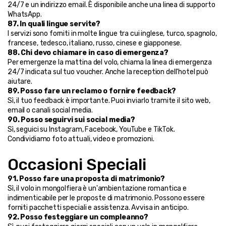
24/7 e un indirizzo email. È disponibile anche una linea di supporto 
WhatsApp.
87. In quali lingue servite?
I servizi sono forniti in molte lingue tra cui inglese, turco, spagnolo, 
francese, tedesco, italiano, russo, cinese e giapponese.
88. Chi devo chiamare in caso di emergenza?
Per emergenze la mattina del volo, chiama la linea di emergenza 
24/7 indicata sul tuo voucher. Anche la reception dell'hotel può 
aiutare.
89. Posso fare un reclamo o fornire feedback?
Sì, il tuo feedback è importante. Puoi inviarlo tramite il sito web, 
email o canali social media.
90. Posso seguirvi sui social media?
Sì, seguici su Instagram, Facebook, YouTube e TikTok. 
Condividiamo foto attuali, video e promozioni.
Occasioni Speciali
91. Posso fare una proposta di matrimonio?
Sì, il volo in mongolfiera è un'ambientazione romantica e 
indimenticabile per le proposte di matrimonio. Possono essere 
forniti pacchetti speciali e assistenza. Avvisa in anticipo.
92. Posso festeggiare un compleanno?