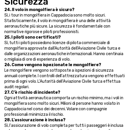
Sicurezza
24. Il volo in mongolfiera è sicuro?
Sì, i tour in mongolfiera in Cappadocia sono molto sicuri. 
Statisticamente, il volo in mongolfiera è una delle attività 
aeronautiche più sicure. La sicurezza è fondamentale con 
normative rigorose e piloti professionisti.
25. I piloti sono certificati?
Sì, tutti i piloti possiedono licenze di pilota commerciale di 
mongolfiera approvate dall'Autorità dell'Aviazione Civile turca e 
dalle organizzazioni aeronautiche internazionali. Hanno centinaia 
o migliaia di ore di esperienza di volo.
26. Come vengono ispezionate le mongolfiere?
Le mongolfiere vengono sottoposte a ispezioni di sicurezza 
annuali complete. I controlli dell'attrezzatura vengono effettuati 
prima di ogni volo. L'Autorità dell'Aviazione Civile turca effettua 
audit regolari.
27. C'è rischio di incidente?
Ogni attività aeronautica comporta un rischio minimo, ma i voli in 
mongolfiera sono molto sicuri. Milioni di persone hanno volato in 
Cappadocia nel corso dei decenni. Volare con compagnie 
professionali minimizza il rischio.
28. L'assicurazione è inclusa?
Sì, l'assicurazione di volo completa per tutti i passeggeri è inclusa 