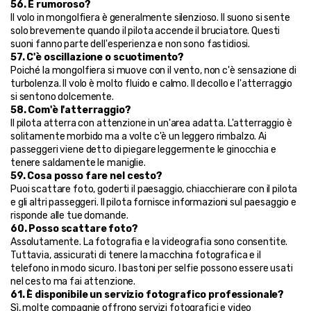
56. È rumoroso?
Il volo in mongolfiera è generalmente silenzioso. Il suono si sente 
solo brevemente quando il pilota accende il bruciatore. Questi 
suoni fanno parte dell'esperienza e non sono fastidiosi.
57. C'è oscillazione o scuotimento?
Poiché la mongolfiera si muove con il vento, non c'è sensazione di 
turbolenza. Il volo è molto fluido e calmo. Il decollo e l'atterraggio 
si sentono dolcemente.
58. Com'è l'atterraggio?
Il pilota atterra con attenzione in un'area adatta. L'atterraggio è 
solitamente morbido ma a volte c'è un leggero rimbalzo. Ai 
passeggeri viene detto di piegare leggermente le ginocchia e 
tenere saldamente le maniglie.
59. Cosa posso fare nel cesto?
Puoi scattare foto, goderti il paesaggio, chiacchierare con il pilota 
e gli altri passeggeri. Il pilota fornisce informazioni sul paesaggio e 
risponde alle tue domande.
60. Posso scattare foto?
Assolutamente. La fotografia e la videografia sono consentite. 
Tuttavia, assicurati di tenere la macchina fotografica e il 
telefono in modo sicuro. I bastoni per selfie possono essere usati 
nel cesto ma fai attenzione.
61. È disponibile un servizio fotografico professionale?
Sì, molte compagnie offrono servizi fotografici e video 