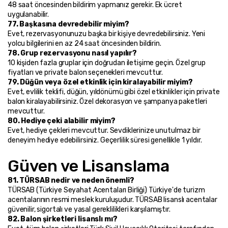
48 saat öncesinden bildirim yapmanız gerekir. Ek ücret 
uygulanabilir.
77. Başkasına devredebilir miyim?
Evet, rezervasyonunuzu başka bir kişiye devredebilirsiniz. Yeni 
yolcu bilgilerini en az 24 saat öncesinden bildirin.
78. Grup rezervasyonu nasıl yapılır?
10 kişiden fazla gruplar için doğrudan iletişime geçin. Özel grup 
fiyatları ve private balon seçenekleri mevcuttur.
79. Düğün veya özel etkinlik için kiralayabilir miyim?
Evet, evlilik teklifi, düğün, yıldönümü gibi özel etkinlikler için private 
balon kiralayabilirsiniz. Özel dekorasyon ve şampanya paketleri 
mevcuttur.
80. Hediye çeki alabilir miyim?
Evet, hediye çekleri mevcuttur. Sevdiklerinize unutulmaz bir 
deneyim hediye edebilirsiniz. Geçerlilik süresi genellikle 1 yıldır.
Güven ve Lisanslama
81. TÜRSAB nedir ve neden önemli?
TÜRSAB (Türkiye Seyahat Acentaları Birliği) Türkiye'de turizm 
acentalarının resmi meslek kuruluşudur. TÜRSAB lisanslı acentalar 
güvenilir, sigortalı ve yasal gereklilikleri karşılamıştır.
82. Balon şirketleri lisanslı mı?