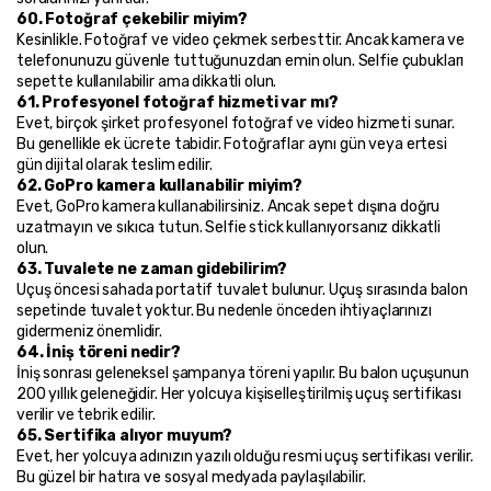
60. Fotoğraf çekebilir miyim?
Kesinlikle. Fotoğraf ve video çekmek serbesttir. Ancak kamera ve 
telefonunuzu güvenle tuttuğunuzdan emin olun. Selfie çubukları 
sepette kullanılabilir ama dikkatli olun.
61. Profesyonel fotoğraf hizmeti var mı?
Evet, birçok şirket profesyonel fotoğraf ve video hizmeti sunar. 
Bu genellikle ek ücrete tabidir. Fotoğraflar aynı gün veya ertesi 
gün dijital olarak teslim edilir.
62. GoPro kamera kullanabilir miyim?
Evet, GoPro kamera kullanabilirsiniz. Ancak sepet dışına doğru 
uzatmayın ve sıkıca tutun. Selfie stick kullanıyorsanız dikkatli 
olun.
63. Tuvalete ne zaman gidebilirim?
Uçuş öncesi sahada portatif tuvalet bulunur. Uçuş sırasında balon 
sepetinde tuvalet yoktur. Bu nedenle önceden ihtiyaçlarınızı 
gidermeniz önemlidir.
64. İniş töreni nedir?
İniş sonrası geleneksel şampanya töreni yapılır. Bu balon uçuşunun 
200 yıllık geleneğidir. Her yolcuya kişiselleştirilmiş uçuş sertifikası 
verilir ve tebrik edilir.
65. Sertifika alıyor muyum?
Evet, her yolcuya adınızın yazılı olduğu resmi uçuş sertifikası verilir. 
Bu güzel bir hatıra ve sosyal medyada paylaşılabilir.