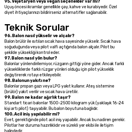
95. Vejetaryen veya vegan seçenekler var mı?
Uçuş öncesi ikramlar genellikle çay, kahve ve kurabiyedir. Özel 
diyet ihtiyaçlarınızı bildirirseniz alternatifler sağlanabilir.
Teknik Sorular
96. Balon nasıl yükselir ve alçalır?
Balon brülör ile ısıtılan sıcak hava sayesinde yükselir. Sıcak hava 
soğuduğunda veya pilot valfi açtığında balon alçalır. Pilot bu 
şekilde yüksekliği kontrol eder.
97. Balon nasıl yön bulur?
Balonlar yönlendirilemiyor, rüzgarın gittiği yöne gider. Ancak farklı 
yüksekliklerde farklı rüzgar yönleri olduğu için pilot yükseklik 
değiştirerek rotayı etkileyebilir.
98. Balonun yakıtı ne?
Balonlar propan gazı veya LPG yakıt kullanır. Ateş sistemine 
(brülör) yakıt verilir ve sıcak hava üretilir.
99. Balon ne kadar ağırlık taşır?
Standart ticari balonlar 1500-2500 kilogram yük (yaklaşık 16-24 
kişi artı pilot) taşıyabilir. Bu balon boyutuna bağlıdır.
100. Acil iniş yapılabilir mi?
Evet, gerektiğinde pilot acil iniş yapabilir. Ancak bu nadiren gerekir. 
Pilotlar her duruma hazırlıklıdır ve sürekli yer ekibi ile iletişim 
halindedir.