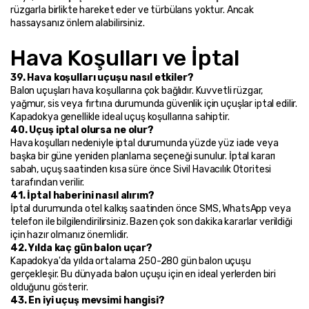
rüzgarla birlikte hareket eder ve türbülans yoktur. Ancak 
hassaysanız önlem alabilirsiniz.
Hava Koşulları ve İptal
39. Hava koşulları uçuşu nasıl etkiler?
Balon uçuşları hava koşullarına çok bağlıdır. Kuvvetli rüzgar, 
yağmur, sis veya fırtına durumunda güvenlik için uçuşlar iptal edilir. 
Kapadokya genellikle ideal uçuş koşullarına sahiptir.
40. Uçuş iptal olursa ne olur?
Hava koşulları nedeniyle iptal durumunda yüzde yüz iade veya 
başka bir güne yeniden planlama seçeneği sunulur. İptal kararı 
sabah, uçuş saatinden kısa süre önce Sivil Havacılık Otoritesi 
tarafından verilir.
41. İptal haberini nasıl alırım?
İptal durumunda otel kalkış saatinden önce SMS, WhatsApp veya 
telefon ile bilgilendirilirsiniz. Bazen çok son dakika kararlar verildiği 
için hazır olmanız önemlidir.
42. Yılda kaç gün balon uçar?
Kapadokya'da yılda ortalama 250-280 gün balon uçuşu 
gerçekleşir. Bu dünyada balon uçuşu için en ideal yerlerden biri 
olduğunu gösterir.
43. En iyi uçuş mevsimi hangisi?