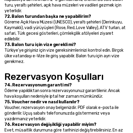
turu, yeraltı şehirleri, açık hava müzeleri ve vadileri gezmek için 
yeterlidir.
72. Balon turundan başka ne yapabilirim?
Göreme Açık Hava Müzesi (UNESCO), yeraltı şehirleri (Derinkuyu, 
Kaymaklı), vadi yürüyüşleri (Rose, Red, Love Valley), ATV turları, at 
safari, Türk gecesi gösterileri, çömlekçilik atölyeleri ziyaret 
edilebilir.
73. Balon turu için vize gerekli mi?
Türkiye'ye girişiniz için vize gereksinimlerinizi kontrol edin. Birçok 
ülke vatandaşı e-Vize ile giriş yapabilir. Balon turu için ayrı vize 
gerekmez.
Rezervasyon Koşulları
74. Rezervasyonum garanti mi?
Ödeme yapıldıktan sonra rezervasyonunuz garantilenir. Ancak 
hava koşulları nedeniyle iptal her zaman mümkündür.
75. Voucher nedir ve nasıl kullanılır?
Voucher, rezervasyon onay belgenizdir. PDF olarak e-posta ile 
gönderilir. Uçuş sabahı telefonunuzda göstermeniz veya 
yazdırmanız yeterlidir.
76. Rezervasyon değişikliği yapabilir miyim?
Evet, müsaitlik durumuna göre tarihinizi değiştirebilirsiniz. En az 