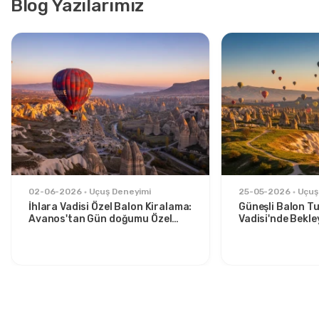
Blog Yazılarımız
02-06-2026
Uçuş Deneyimi
25-05-2026
Uçuş
İhlara Vadisi Özel Balon Kiralama:
Güneşli Balon Tu
Avanos'tan Gün doğumu Özel
Vadisi'nde Bekle
Kaçış
Şeyler