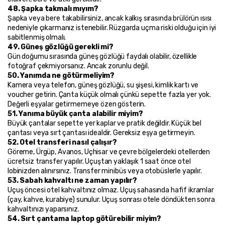
48. Şapka takmalı mıyım?
Şapka veya bere takabilirsiniz, ancak kalkış sırasında brülörün ısısı 
nedeniyle çıkarmanız istenebilir. Rüzgarda uçma riski olduğu için iyi 
sabitlenmiş olmalı.
49. Güneş gözlüğü gerekli mi?
Gün doğumu sırasında güneş gözlüğü faydalı olabilir, özellikle 
fotoğraf çekmiyorsanız. Ancak zorunlu değil.
50. Yanımda ne götürmeliyim?
Kamera veya telefon, güneş gözlüğü, su şişesi, kimlik kartı ve 
voucher getirin. Çanta küçük olmalı çünkü sepette fazla yer yok. 
Değerli eşyalar getirmemeye özen gösterin.
51. Yanıma büyük çanta alabilir miyim?
Büyük çantalar sepette yer kaplar ve pratik değildir. Küçük bel 
çantası veya sırt çantası idealdir. Gereksiz eşya getirmeyin.
52. Otel transferi nasıl çalışır?
Göreme, Ürgüp, Avanos, Uçhisar ve çevre bölgelerdeki otellerden 
ücretsiz transfer yapılır. Uçuştan yaklaşık 1 saat önce otel 
lobinizden alınırsınız. Transfer minibüs veya otobüslerle yapılır.
53. Sabah kahvaltı ne zaman yapılır?
Uçuş öncesi otel kahvaltınız olmaz. Uçuş sahasında hafif ikramlar 
(çay, kahve, kurabiye) sunulur. Uçuş sonrası otele döndükten sonra 
kahvaltınızı yaparsınız.
54. Sırt çantama laptop götürebilir miyim?