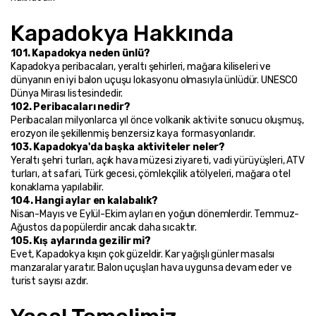
Kapadokya Hakkında
101. Kapadokya neden ünlü?
Kapadokya peribacaları, yeraltı şehirleri, mağara kiliseleri ve 
dünyanın en iyi balon uçuşu lokasyonu olmasıyla ünlüdür. UNESCO 
Dünya Mirası listesindedir.
102. Peribacaları nedir?
Peribacaları milyonlarca yıl önce volkanik aktivite sonucu oluşmuş, 
erozyon ile şekillenmiş benzersiz kaya formasyonlarıdır.
103. Kapadokya'da başka aktiviteler neler?
Yeraltı şehri turları, açık hava müzesi ziyareti, vadi yürüyüşleri, ATV 
turları, at safari, Türk gecesi, çömlekçilik atölyeleri, mağara otel 
konaklama yapılabilir.
104. Hangi aylar en kalabalık?
Nisan-Mayıs ve Eylül-Ekim ayları en yoğun dönemlerdir. Temmuz-
Ağustos da popülerdir ancak daha sıcaktır.
105. Kış aylarında gezilir mi?
Evet, Kapadokya kışın çok güzeldir. Kar yağışlı günler masalsı 
manzaralar yaratır. Balon uçuşları hava uygunsa devam eder ve 
turist sayısı azdır.