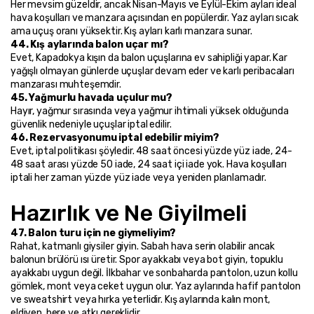
Her mevsim güzeldir, ancak Nisan-Mayıs ve Eylül-Ekim ayları ideal 
hava koşulları ve manzara açısından en popülerdir. Yaz ayları sıcak 
ama uçuş oranı yüksektir. Kış ayları karlı manzara sunar.
44. Kış aylarında balon uçar mı?
Evet, Kapadokya kışın da balon uçuşlarına ev sahipliği yapar. Kar 
yağışlı olmayan günlerde uçuşlar devam eder ve karlı peribacaları 
manzarası muhteşemdir.
45. Yağmurlu havada uçulur mu?
Hayır, yağmur sırasında veya yağmur ihtimali yüksek olduğunda 
güvenlik nedeniyle uçuşlar iptal edilir.
46. Rezervasyonumu iptal edebilir miyim?
Evet, iptal politikası şöyledir. 48 saat öncesi yüzde yüz iade, 24-
48 saat arası yüzde 50 iade, 24 saat içi iade yok. Hava koşulları 
iptali her zaman yüzde yüz iade veya yeniden planlamadır.
Hazırlık ve Ne Giyilmeli
47. Balon turu için ne giymeliyim?
Rahat, katmanlı giysiler giyin. Sabah hava serin olabilir ancak 
balonun brülörü ısı üretir. Spor ayakkabı veya bot giyin, topuklu 
ayakkabı uygun değil. İlkbahar ve sonbaharda pantolon, uzun kollu 
gömlek, mont veya ceket uygun olur. Yaz aylarında hafif pantolon 
ve sweatshirt veya hırka yeterlidir. Kış aylarında kalın mont, 
eldiven, bere ve atkı gereklidir.