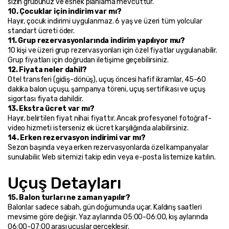
sizin grubunuz ve esnek planlama mevcuttur.
10. Çocuklar için indirim var mı?
Hayır, çocuk indirimi uygulanmaz. 6 yaş ve üzeri tüm yolcular 
standart ücreti öder.
11. Grup rezervasyonlarında indirim yapılıyor mu?
10 kişi ve üzeri grup rezervasyonları için özel fiyatlar uygulanabilir. 
Grup fiyatları için doğrudan iletişime geçebilirsiniz.
12. Fiyata neler dahil?
Otel transferi (gidiş-dönüş), uçuş öncesi hafif ikramlar, 45-60 
dakika balon uçuşu, şampanya töreni, uçuş sertifikası ve uçuş 
sigortası fiyata dahildir.
13. Ekstra ücret var mı?
Hayır, belirtilen fiyat nihai fiyattır. Ancak profesyonel fotoğraf-
video hizmeti isterseniz ek ücret karşılığında alabilirsiniz.
14. Erken rezervasyon indirimi var mı?
Sezon başında veya erken rezervasyonlarda özel kampanyalar 
sunulabilir. Web sitemizi takip edin veya e-posta listemize katılın.
Uçuş Detayları
15. Balon turları ne zaman yapılır?
Balonlar sadece sabah, gün doğumunda uçar. Kaldırış saatleri 
mevsime göre değişir. Yaz aylarında 05:00-06:00, kış aylarında 
06:00-07:00 arası uçuşlar gerçekleşir.