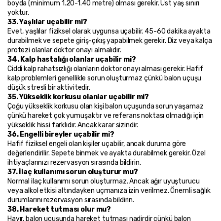
boyda (minimum 1.20-1.40 metre) olması gerekir. Üst yaş sınırı 
yoktur.
33. Yaşlılar uçabilir mi?
Evet, yaşlılar fiziksel olarak uygunsa uçabilir. 45-60 dakika ayakta 
durabilmek ve sepete giriş-çıkış yapabilmek gerekir. Diz veya kalça 
protezi olanlar doktor onayı almalıdır.
34. Kalp hastalığı olanlar uçabilir mi?
Ciddi kalp rahatsızlığı olanların doktor onayı alması gerekir. Hafif 
kalp problemleri genellikle sorun oluşturmaz çünkü balon uçuşu 
düşük stresli bir aktivitedir.
35. Yükseklik korkusu olanlar uçabilir mi?
Çoğu yükseklik korkusu olan kişi balon uçuşunda sorun yaşamaz 
çünkü hareket çok yumuşaktır ve referans noktası olmadığı için 
yükseklik hissi farklıdır. Ancak karar sizindir.
36. Engelli bireyler uçabilir mi?
Hafif fiziksel engeli olan kişiler uçabilir, ancak duruma göre 
değerlendirilir. Sepete binmek ve ayakta durabilmek gerekir. Özel 
ihtiyaçlarınızı rezervasyon sırasında bildirin.
37. İlaç kullanımı sorun oluşturur mu?
Normal ilaç kullanımı sorun oluşturmaz. Ancak ağır uyuşturucu 
veya alkol etkisi altındayken uçmanıza izin verilmez. Önemli sağlık 
durumlarını rezervasyon sırasında bildirin.
38. Hareket tutması olur mu?
Hayır, balon uçuşunda hareket tutması nadirdir çünkü balon 