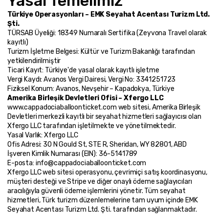
Yasal Temelimiz
Türkiye Operasyonları – EMK Seyahat Acentası Turizm Ltd. 
Şti.
TÜRSAB Üyeliği: 18349 Numaralı Sertifika (Zeyvona Travel olarak 
kayıtlı)
Turizm İşletme Belgesi: Kültür ve Turizm Bakanlığı tarafından 
yetkilendirilmiştir
Ticari Kayıt: Türkiye'de yasal olarak kayıtlı işletme
Vergi Kaydı: Avanos Vergi Dairesi, Vergi No: 3341251723
Fiziksel Konum: Avanos, Nevşehir – Kapadokya, Türkiye
Amerika Birleşik Devletleri Ofisi – Xfergo LLC
www.cappadociaballoonticket.com web sitesi, Amerika Birleşik 
Devletleri merkezli kayıtlı bir seyahat hizmetleri sağlayıcısı olan 
Xfergo LLC tarafından işletilmekte ve yönetilmektedir.
Yasal Varlık: Xfergo LLC
Ofis Adresi: 30 N Gould St, STE R, Sheridan, WY 82801, ABD
İşveren Kimlik Numarası (EIN): 36-5141789
E-posta: info@cappadociaballoonticket.com
Xfergo LLC web sitesi operasyonu, çevrimiçi satış koordinasyonu, 
müşteri desteği ve Stripe ve diğer onaylı ödeme sağlayıcıları 
aracılığıyla güvenli ödeme işlemlerini yönetir. Tüm seyahat 
hizmetleri, Türk turizm düzenlemelerine tam uyum içinde EMK 
Seyahat Acentası Turizm Ltd. Şti. tarafından sağlanmaktadır.