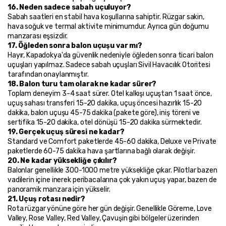
16. Neden sadece sabah uçuluyor?
Sabah saatleri en stabil hava koşullarına sahiptir. Rüzgar sakin, 
hava soğuk ve termal aktivite minimumdur. Ayrıca gün doğumu 
manzarası eşsizdir.
17. Öğleden sonra balon uçuşu var mı?
Hayır, Kapadokya'da güvenlik nedeniyle öğleden sonra ticari balon 
uçuşları yapılmaz. Sadece sabah uçuşları Sivil Havacılık Otoritesi 
tarafından onaylanmıştır.
18. Balon turu tam olarak ne kadar sürer?
Toplam deneyim 3-4 saat sürer. Otel kalkışı uçuştan 1 saat önce, 
uçuş sahası transferi 15-20 dakika, uçuş öncesi hazırlık 15-20 
dakika, balon uçuşu 45-75 dakika (pakete göre), iniş töreni ve 
sertifika 15-20 dakika, otel dönüşü 15-20 dakika sürmektedir.
19. Gerçek uçuş süresi ne kadar?
Standard ve Comfort paketlerde 45-60 dakika, Deluxe ve Private 
paketlerde 60-75 dakika hava şartlarına bağlı olarak değişir.
20. Ne kadar yüksekliğe çıkılır?
Balonlar genellikle 300-1000 metre yüksekliğe çıkar. Pilotlar bazen 
vadilerin içine inerek peribacalarına çok yakın uçuş yapar, bazen de 
panoramik manzara için yükselir.
21. Uçuş rotası nedir?
Rota rüzgar yönüne göre her gün değişir. Genellikle Göreme, Love 
Valley, Rose Valley, Red Valley, Çavuşin gibi bölgeler üzerinden 