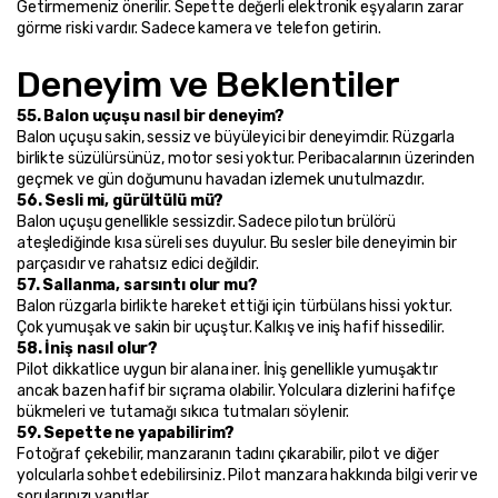
Getirmemeniz önerilir. Sepette değerli elektronik eşyaların zarar 
görme riski vardır. Sadece kamera ve telefon getirin.
Deneyim ve Beklentiler
55. Balon uçuşu nasıl bir deneyim?
Balon uçuşu sakin, sessiz ve büyüleyici bir deneyimdir. Rüzgarla 
birlikte süzülürsünüz, motor sesi yoktur. Peribacalarının üzerinden 
geçmek ve gün doğumunu havadan izlemek unutulmazdır.
56. Sesli mi, gürültülü mü?
Balon uçuşu genellikle sessizdir. Sadece pilotun brülörü 
ateşlediğinde kısa süreli ses duyulur. Bu sesler bile deneyimin bir 
parçasıdır ve rahatsız edici değildir.
57. Sallanma, sarsıntı olur mu?
Balon rüzgarla birlikte hareket ettiği için türbülans hissi yoktur. 
Çok yumuşak ve sakin bir uçuştur. Kalkış ve iniş hafif hissedilir.
58. İniş nasıl olur?
Pilot dikkatlice uygun bir alana iner. İniş genellikle yumuşaktır 
ancak bazen hafif bir sıçrama olabilir. Yolculara dizlerini hafifçe 
bükmeleri ve tutamağı sıkıca tutmaları söylenir.
59. Sepette ne yapabilirim?
Fotoğraf çekebilir, manzaranın tadını çıkarabilir, pilot ve diğer 
yolcularla sohbet edebilirsiniz. Pilot manzara hakkında bilgi verir ve 
sorularınızı yanıtlar.