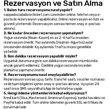
Rezervasyon ve Satın Alma
1. Balon turu rezervasyonu nasıl yapılır?
cappadociaballoonticket.com üzerinden online, telefon veya e-
posta ile rezervasyon yapabilirsiniz. Online rezervasyon en hızlı ve 
güvenli yöntemdir. Rezervasyon sonrası hemen onay e-postası 
alırsınız.
2. Ne kadar önceden rezervasyon yapmalıyım?
Yoğun sezonda (Nisan-Kasım) en az 2-4 hafta önceden 
rezervasyon önerilir. Yaz aylarında (Haziran-Ağustos) aylar 
öncesinden dolabilir. Kış aylarında 1 hafta öncesi genellikle 
yeterlidir.
3. Son dakika rezervasyon yapabilir miyim?
Uygunluk durumuna göre son dakika rezervasyon mümkündür, 
ancak garanti edilemez. Özellikle yoğun sezonda önceden 
planlama yapmanız önerilir.
4. Rezervasyonumu nasıl onaylayabilirim?
Rezervasyon sonrası uçuş tarihi, transfer saati, voucher numarası 
ve iletişim bilgilerini içeren onay e-postası alırsınız. Uçuştan 24 
saat önce SMS veya WhatsApp ile hatırlatma yapılır.
5. Hangi ödeme yöntemlerini kabul ediyorsunuz?
Kredi kartı (Visa, Mastercard, American Express), banka havalesi ve 
PayPal kabul edilir. Tüm online ödemeler güvenli SSL sertifikası ile 
korunmaktadır.