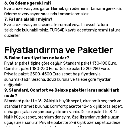
6. Ön ödeme gerekli mi?
Evet, rezervasyonu garantilemek için ödemenin tamamı gereklidir. 
Ödeme rezervasyon sırasında tamamlanmalıdır.
7. Fatura alabilir miyim?
Evet, rezervasyon sırasında kurumsal veya bireysel fatura 
talebinde bulunabilirsiniz. TÜRSAB kayıtlı acentemiz resmi fatura 
düzenler.
Fiyatlandırma ve Paketler
8. Balon turu fiyatları ne kadar?
Fiyatlar paket tipine göre değişir. Standard paket 130-180 Euro, 
Comfort paket 180-220 Euro, Deluxe paket 220-280 Euro, 
Private paket 2500-4500 Euro sepet başı fiyatlarıyla 
sunulmaktadır. Sezona, döviz kuruna ve talebe göre fiyatlar 
değişebilir.
9. Standard, Comfort ve Deluxe paketleri arasındaki fark 
nedir?
Standard pakette 16-24 kişilik büyük sepet, ekonomik seçenek ve 
standart hizmet bulunur. Comfort pakette 12-16 kişilik orta sepet, 
daha geniş alan ve şampanya ikramı vardır. Deluxe pakette 8-12 
kişilik küçük sepet, premium deneyim, özel ikramlar ve daha uzun 
uçuş süresi sunulur. Private pakette 2-8 kişilik özel sepet, sadece 