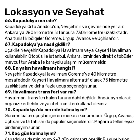
Lokasyon ve Seyahat
66. Kapadokya nerede?
Kapadokya Orta Anadolu'da, Nevşehir ili ve çevresinde yer alır. 
Ankara'ya 280 kilometre, İstanbul'a 730 kilometre uzaklıktadır. 
Ana turistik bölgeler Göreme, Ürgüp, Avanos ve Uçhisar'dır.
67. Kapadokya'ya nasıl gidilir?
Uçak ile Nevşehir Kapadokya Havalimanı veya Kayseri Havalimanı 
kullanılabilir. Otobüs ile İstanbul, Ankara, İzmir'den direkt otobüsler 
mevcuttur. Araba ile karayolu ulaşımı mükemmeldir.
68. En yakın havalimanı hangisi?
Nevşehir Kapadokya Havalimanı Göreme'ye 40 kilometre 
mesafededir. Kayseri Havalimanı alternatif olarak 75 kilometre 
uzaklıktadır ve daha fazla uçuş seçeneği sunar.
69. Havalimanı transferi var mı?
Havalimanı transferi balon turuna dahil değildir. Ancak ayrı olarak 
organize edilebilir veya otel transferi kullanabilirsiniz.
70. Kapadokya'da nerede kalmalıyım?
Göreme balon uçuşları için en merkezi konumdadır. Ürgüp, Avanos, 
Uçhisar ve Ortahisar da popüler seçeneklerdir. Mağara otelleri eşsiz 
bir deneyim sunar.
71. Kaç gün kalmalıyım?
Kapadokya'da minimum 2-3 gün kalmanız önerilir. Bu süre balon 