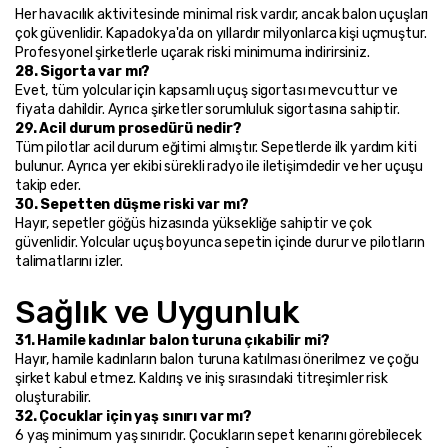
Her havacılık aktivitesinde minimal risk vardır, ancak balon uçuşları 
çok güvenlidir. Kapadokya'da on yıllardır milyonlarca kişi uçmuştur. 
Profesyonel şirketlerle uçarak riski minimuma indirirsiniz.
28. Sigorta var mı?
Evet, tüm yolcular için kapsamlı uçuş sigortası mevcuttur ve 
fiyata dahildir. Ayrıca şirketler sorumluluk sigortasına sahiptir.
29. Acil durum prosedürü nedir?
Tüm pilotlar acil durum eğitimi almıştır. Sepetlerde ilk yardım kiti 
bulunur. Ayrıca yer ekibi sürekli radyo ile iletişimdedir ve her uçuşu 
takip eder.
30. Sepetten düşme riski var mı?
Hayır, sepetler göğüs hizasında yüksekliğe sahiptir ve çok 
güvenlidir. Yolcular uçuş boyunca sepetin içinde durur ve pilotların 
talimatlarını izler.
Sağlık ve Uygunluk
31. Hamile kadınlar balon turuna çıkabilir mi?
Hayır, hamile kadınların balon turuna katılması önerilmez ve çoğu 
şirket kabul etmez. Kaldırış ve iniş sırasındaki titreşimler risk 
oluşturabilir.
32. Çocuklar için yaş sınırı var mı?
6 yaş minimum yaş sınırıdır. Çocukların sepet kenarını görebilecek 