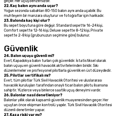
geçilir. Her uçuş benzersizdir.
22. Kaç balon aynı anda uçar?
Yoğun sezonda sabahları 80-150 balon aynı anda uçabilir. Bu 
muhteşem bir manzara oluşturur ve fotoğraflar için harikadır.
23. Balonda kaç kişi olur?
Bu sepet boyutuna göre değişir. Standard sepette 16-24 kişi, 
Comfort sepette 12-16 kişi, Deluxe sepette 8-12 kişi, Private 
sepette 2-8 kişi (grubunuzun seçimine göre) bulunur.
Güvenlik
24. Balon uçuşu güvenli mi?
Evet, Kapadokya balon turları çok güvenlidir. İstatistiksel olarak 
balon uçuşu en güvenli havacılık aktivitelerinden biridir. Sıkı 
düzenlemeler ve profesyonel pilotlarla güvenlik en üst düzeydedir.
25. Pilotlar sertifikalı mı?
Evet, tüm pilotlar Türk Sivil Havacılık Otoritesi ve uluslararası 
havacılık kuruluşları tarafından onaylı ticari balon pilotu lisansına 
sahiptir. Yüzlerce veya binlerce saatlik uçuş deneyimi vardır.
26. Balonlar nasıl denetleniyor?
Balonlar yıllık olarak kapsamlı güvenlik muayenesinden geçer. Her 
uçuştan önce ekipman kontrolü yapılır. Türk Sivil Havacılık Otoritesi 
düzenli denetimler yapar.
27. Kaza riski var mı?