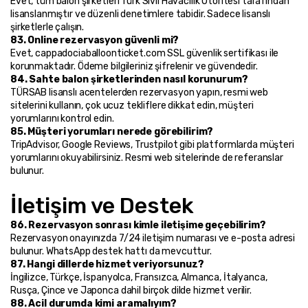
Evet, tüm balon şirketleri Türk Sivil Havacılık Otoritesi tarafından 
lisanslanmıştır ve düzenli denetimlere tabidir. Sadece lisanslı 
şirketlerle çalışın.
83. Online rezervasyon güvenli mi?
Evet, cappadociaballoonticket.com SSL güvenlik sertifikası ile 
korunmaktadır. Ödeme bilgileriniz şifrelenir ve güvendedir.
84. Sahte balon şirketlerinden nasıl korunurum?
TÜRSAB lisanslı acentelerden rezervasyon yapın, resmi web 
sitelerini kullanın, çok ucuz tekliflere dikkat edin, müşteri 
yorumlarını kontrol edin.
85. Müşteri yorumları nerede görebilirim?
TripAdvisor, Google Reviews, Trustpilot gibi platformlarda müşteri 
yorumlarını okuyabilirsiniz. Resmi web sitelerinde de referanslar 
bulunur.
İletişim ve Destek
86. Rezervasyon sonrası kimle iletişime geçebilirim?
Rezervasyon onayınızda 7/24 iletişim numarası ve e-posta adresi 
bulunur. WhatsApp destek hattı da mevcuttur.
87. Hangi dillerde hizmet veriyorsunuz?
İngilizce, Türkçe, İspanyolca, Fransızca, Almanca, İtalyanca, 
Rusça, Çince ve Japonca dahil birçok dilde hizmet verilir.
88. Acil durumda kimi aramalıyım?