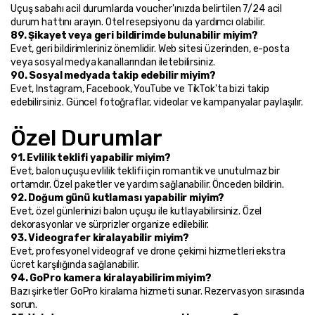
Uçuş sabahı acil durumlarda voucher'ınızda belirtilen 7/24 acil 
durum hattını arayın. Otel resepsiyonu da yardımcı olabilir.
89. Şikayet veya geri bildirimde bulunabilir miyim?
Evet, geri bildirimleriniz önemlidir. Web sitesi üzerinden, e-posta 
veya sosyal medya kanallarından iletebilirsiniz.
90. Sosyal medyada takip edebilir miyim?
Evet, Instagram, Facebook, YouTube ve TikTok'ta bizi takip 
edebilirsiniz. Güncel fotoğraflar, videolar ve kampanyalar paylaşılır.
Özel Durumlar
91. Evlilik teklifi yapabilir miyim?
Evet, balon uçuşu evlilik teklifi için romantik ve unutulmaz bir 
ortamdır. Özel paketler ve yardım sağlanabilir. Önceden bildirin.
92. Doğum günü kutlaması yapabilir miyim?
Evet, özel günlerinizi balon uçuşu ile kutlayabilirsiniz. Özel 
dekorasyonlar ve sürprizler organize edilebilir.
93. Videografer kiralayabilir miyim?
Evet, profesyonel videograf ve drone çekimi hizmetleri ekstra 
ücret karşılığında sağlanabilir.
94. GoPro kamera kiralayabilirim miyim?
Bazı şirketler GoPro kiralama hizmeti sunar. Rezervasyon sırasında 
sorun.