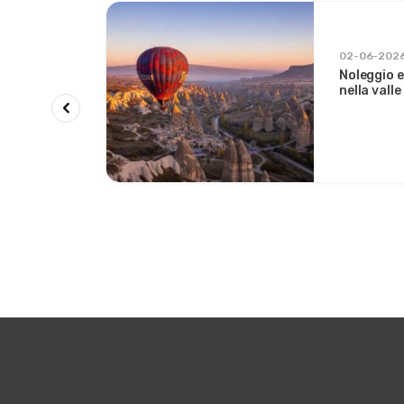
o
02-06-202
Noleggio e
e piscine
nella valle
all'alba d