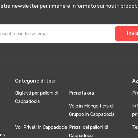
 nostra newsletter per rimanere informato sui nostri prod
Invi
Categorie di tour
Az
Biglietti per palloni di
Prenota ora
Pr
Cappadocia
Volo in Mongolfiera di
In
Gruppo in Cappadocia
pr
Voli Privati in Cappadocia
Prezzi dei palloni di
Ter
ity
Cappadocia