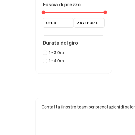
Fascia di prezzo
0EUR
3471 EUR +
Durata del giro
1 - 3 Ora
1 - 4 Ora
Contatta il nostro team per prenotazioni di palloni