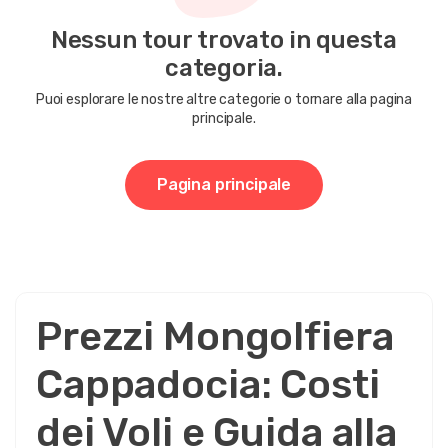
Fascia di prezzo
Nessun tour trovato in questa
categoria.
0EUR
3460 EUR +
Puoi esplorare le nostre altre categorie o tornare alla pagina
principale.
Durata del giro
1 - 3 Ora
Pagina principale
1 - 4 Ora
Prezzi Mongolfiera
Cappadocia: Costi
dei Voli e Guida alla