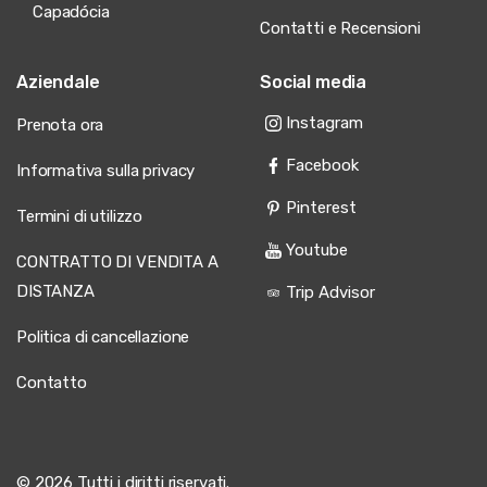
Cappadocia
consente decisioni di prenotazione
Capadócia
Contatti e Recensioni
informate assicurando che selezionate la categoria di volo
che corrisponde al vostro budget offrendo al contempo
l'esperienza magica dell'alba sui camini delle fate, valli
Aziendale
Social media
antiche e paesaggi lunari che rendono la Cappadocia una
delle destinazioni premier per le mongolfiere sulla Terra.
Instagram
Prenota ora
Facebook
Informativa sulla privacy
Pinterest
Termini di utilizzo
Youtube
CONTRATTO DI VENDITA A
DISTANZA
Trip Advisor
Politica di cancellazione
Contatto
© 2026 Tutti i diritti riservati.