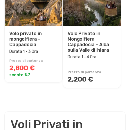
Fascia di prezzo
0EUR
3460 EUR +
Volo privato in
Volo Privato in
mongolfiera -
Mongolfiera
Durata del giro
Cappadocia
Cappadocia – Alba
sulla Valle di Ihlara
1 - 3 Ora
Durata 1 - 3 Ora
Durata 1 - 4 Ora
1 - 4 Ora
Prezzo di partenza
2,800 €
Prezzo di partenza
sconto %7
2,200 €
Voli Privati in