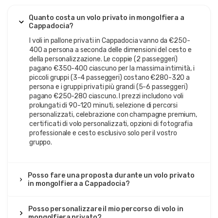
gruppo standard. Alcuni operatori offrono
voli privati in
mongolfiera della Valle di Ihlara
, esplorando drammatici
Quanto costa un volo privato in mongolfiera a
paesaggi di canyon oltre le rotte tradizionali di Göreme.
Cappadocia?
La prenotazione anticipata è fortemente
I voli in pallone privati in Cappadocia vanno da €250-
raccomandata
per
la mongolfiera privata
400 a persona a seconda delle dimensioni del cesto e
Cappadocia
poiché la disponibilità giornaliera limitata e
della personalizzazione. Le coppie (2 passeggeri)
l'alta domanda, specialmente durante l'alta stagione
pagano €350-400 ciascuno per la massima intimità, i
(aprile-giugno, settembre-ottobre), significano che gli slot
piccoli gruppi (3-4 passeggeri) costano €280-320 a
privati si riempiono con 6-10 settimane di anticipo.
persona e i gruppi privati più grandi (5-6 passeggeri)
pagano €250-280 ciascuno. I prezzi includono voli
prolungati di 90-120 minuti, selezione di percorsi
personalizzati, celebrazione con champagne premium,
certificati di volo personalizzati, opzioni di fotografia
professionale e cesto esclusivo solo per il vostro
gruppo.
Posso fare una proposta durante un volo privato
in mongolfiera a Cappadocia?
Posso personalizzare il mio percorso di volo in
mongolfiera privato?