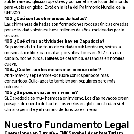
subterráneas, iglesias rupestres y por ser el mejor lugar del mundo 
para vuelos en globo. Está en la lista del Patrimonio Mundial de la 
UNESCO.
102. ¿Qué son las chimeneas de hadas?
Las chimeneas de hadas son formaciones rocosas únicas creadas 
por actividad volcánica hace millones de años, moldeadas por la 
erosión.
103. ¿Qué otras actividades hay en Capadocia?
Se pueden disfrutar tours de ciudades subterráneas, visitas al 
museo al aire libre, caminatas por valles, tours en ATV, safari a 
caballo, noche turca, talleres de cerámica, estancias en hoteles 
cueva.
104. ¿Cuáles son los meses más concurridos?
Abril-mayo y septiembre-octubre son los períodos más 
concurridos. Julio-agosto también son populares pero más 
calurosos.
105. ¿Se puede visitar en invierno?
Sí, Capadocia es muy hermosa en invierno. Los días nevados crean 
paisajes de cuento de hadas. Los vuelos en globo continúan si el 
clima lo permite y el número de turistas es menor.
Nuestro Fundamento Legal
Operaciones en Turquía – EMK Seyahat Acentası Turizm 