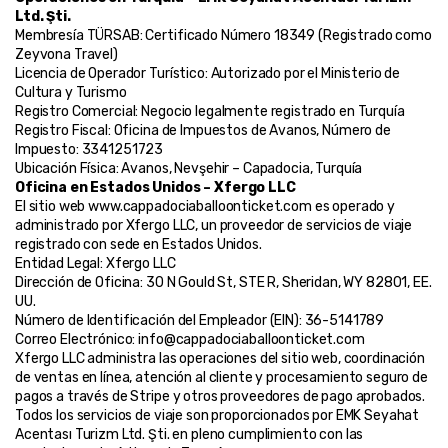
Ltd. Şti.
Membresía TÜRSAB: Certificado Número 18349 (Registrado como 
Zeyvona Travel)
Licencia de Operador Turístico: Autorizado por el Ministerio de 
Cultura y Turismo
Registro Comercial: Negocio legalmente registrado en Turquía
Registro Fiscal: Oficina de Impuestos de Avanos, Número de 
Impuesto: 3341251723
Ubicación Física: Avanos, Nevşehir – Capadocia, Turquía
Oficina en Estados Unidos – Xfergo LLC
El sitio web www.cappadociaballoonticket.com es operado y 
administrado por Xfergo LLC, un proveedor de servicios de viaje 
registrado con sede en Estados Unidos.
Entidad Legal: Xfergo LLC
Dirección de Oficina: 30 N Gould St, STE R, Sheridan, WY 82801, EE. 
UU.
Número de Identificación del Empleador (EIN): 36-5141789
Correo Electrónico: info@cappadociaballoonticket.com
Xfergo LLC administra las operaciones del sitio web, coordinación 
de ventas en línea, atención al cliente y procesamiento seguro de 
pagos a través de Stripe y otros proveedores de pago aprobados. 
Todos los servicios de viaje son proporcionados por EMK Seyahat 
Acentası Turizm Ltd. Şti. en pleno cumplimiento con las 