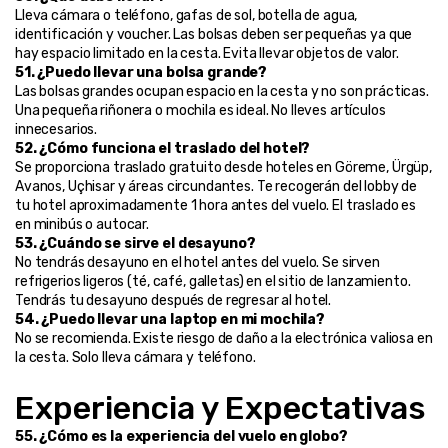
Lleva cámara o teléfono, gafas de sol, botella de agua, 
identificación y voucher. Las bolsas deben ser pequeñas ya que 
hay espacio limitado en la cesta. Evita llevar objetos de valor.
51. ¿Puedo llevar una bolsa grande?
Las bolsas grandes ocupan espacio en la cesta y no son prácticas. 
Una pequeña riñonera o mochila es ideal. No lleves artículos 
innecesarios.
52. ¿Cómo funciona el traslado del hotel?
Se proporciona traslado gratuito desde hoteles en Göreme, Ürgüp, 
Avanos, Uçhisar y áreas circundantes. Te recogerán del lobby de 
tu hotel aproximadamente 1 hora antes del vuelo. El traslado es 
en minibús o autocar.
53. ¿Cuándo se sirve el desayuno?
No tendrás desayuno en el hotel antes del vuelo. Se sirven 
refrigerios ligeros (té, café, galletas) en el sitio de lanzamiento. 
Tendrás tu desayuno después de regresar al hotel.
54. ¿Puedo llevar una laptop en mi mochila?
No se recomienda. Existe riesgo de daño a la electrónica valiosa en 
la cesta. Solo lleva cámara y teléfono.
Experiencia y Expectativas
55. ¿Cómo es la experiencia del vuelo en globo?