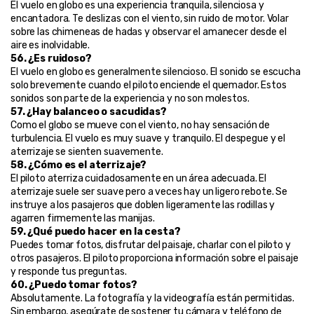
El vuelo en globo es una experiencia tranquila, silenciosa y 
encantadora. Te deslizas con el viento, sin ruido de motor. Volar 
sobre las chimeneas de hadas y observar el amanecer desde el 
aire es inolvidable.
56. ¿Es ruidoso?
El vuelo en globo es generalmente silencioso. El sonido se escucha 
solo brevemente cuando el piloto enciende el quemador. Estos 
sonidos son parte de la experiencia y no son molestos.
57. ¿Hay balanceo o sacudidas?
Como el globo se mueve con el viento, no hay sensación de 
turbulencia. El vuelo es muy suave y tranquilo. El despegue y el 
aterrizaje se sienten suavemente.
58. ¿Cómo es el aterrizaje?
El piloto aterriza cuidadosamente en un área adecuada. El 
aterrizaje suele ser suave pero a veces hay un ligero rebote. Se 
instruye a los pasajeros que doblen ligeramente las rodillas y 
agarren firmemente las manijas.
59. ¿Qué puedo hacer en la cesta?
Puedes tomar fotos, disfrutar del paisaje, charlar con el piloto y 
otros pasajeros. El piloto proporciona información sobre el paisaje 
y responde tus preguntas.
60. ¿Puedo tomar fotos?
Absolutamente. La fotografía y la videografía están permitidas. 
Sin embargo, asegúrate de sostener tu cámara y teléfono de 