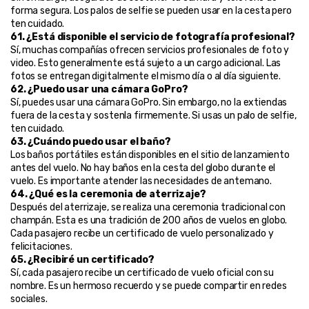
forma segura. Los palos de selfie se pueden usar en la cesta pero 
ten cuidado.
61. ¿Está disponible el servicio de fotografía profesional?
Sí, muchas compañías ofrecen servicios profesionales de foto y 
video. Esto generalmente está sujeto a un cargo adicional. Las 
fotos se entregan digitalmente el mismo día o al día siguiente.
62. ¿Puedo usar una cámara GoPro?
Sí, puedes usar una cámara GoPro. Sin embargo, no la extiendas 
fuera de la cesta y sostenla firmemente. Si usas un palo de selfie, 
ten cuidado.
63. ¿Cuándo puedo usar el baño?
Los baños portátiles están disponibles en el sitio de lanzamiento 
antes del vuelo. No hay baños en la cesta del globo durante el 
vuelo. Es importante atender las necesidades de antemano.
64. ¿Qué es la ceremonia de aterrizaje?
Después del aterrizaje, se realiza una ceremonia tradicional con 
champán. Esta es una tradición de 200 años de vuelos en globo. 
Cada pasajero recibe un certificado de vuelo personalizado y 
felicitaciones.
65. ¿Recibiré un certificado?
Sí, cada pasajero recibe un certificado de vuelo oficial con su 
nombre. Es un hermoso recuerdo y se puede compartir en redes 
sociales.