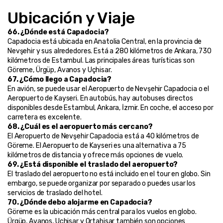
Ubicación y Viaje
66. ¿Dónde está Capadocia?
Capadocia está ubicada en Anatolia Central, en la provincia de 
Nevşehir y sus alrededores. Está a 280 kilómetros de Ankara, 730 
kilómetros de Estambul. Las principales áreas turísticas son 
Göreme, Ürgüp, Avanos y Uçhisar.
67. ¿Cómo llego a Capadocia?
En avión, se puede usar el Aeropuerto de Nevşehir Capadocia o el 
Aeropuerto de Kayseri. En autobús, hay autobuses directos 
disponibles desde Estambul, Ankara, İzmir. En coche, el acceso por 
carretera es excelente.
68. ¿Cuál es el aeropuerto más cercano?
El Aeropuerto de Nevşehir Capadocia está a 40 kilómetros de 
Göreme. El Aeropuerto de Kayseri es una alternativa a 75 
kilómetros de distancia y ofrece más opciones de vuelo.
69. ¿Está disponible el traslado del aeropuerto?
El traslado del aeropuerto no está incluido en el tour en globo. Sin 
embargo, se puede organizar por separado o puedes usar los 
servicios de traslado del hotel.
70. ¿Dónde debo alojarme en Capadocia?
Göreme es la ubicación más central para los vuelos en globo. 
Ürgüp, Avanos, Uçhisar y Ortahisar también son opciones 