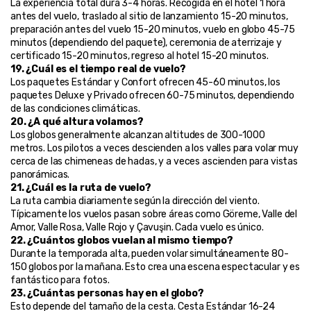
La experiencia total dura 3-4 horas. Recogida en el hotel 1 hora 
antes del vuelo, traslado al sitio de lanzamiento 15-20 minutos, 
preparación antes del vuelo 15-20 minutos, vuelo en globo 45-75 
minutos (dependiendo del paquete), ceremonia de aterrizaje y 
certificado 15-20 minutos, regreso al hotel 15-20 minutos.
19. ¿Cuál es el tiempo real de vuelo?
Los paquetes Estándar y Confort ofrecen 45-60 minutos, los 
paquetes Deluxe y Privado ofrecen 60-75 minutos, dependiendo 
de las condiciones climáticas.
20. ¿A qué altura volamos?
Los globos generalmente alcanzan altitudes de 300-1000 
metros. Los pilotos a veces descienden a los valles para volar muy 
cerca de las chimeneas de hadas, y a veces ascienden para vistas 
panorámicas.
21. ¿Cuál es la ruta de vuelo?
La ruta cambia diariamente según la dirección del viento. 
Típicamente los vuelos pasan sobre áreas como Göreme, Valle del 
Amor, Valle Rosa, Valle Rojo y Çavuşin. Cada vuelo es único.
22. ¿Cuántos globos vuelan al mismo tiempo?
Durante la temporada alta, pueden volar simultáneamente 80-
150 globos por la mañana. Esto crea una escena espectacular y es 
fantástico para fotos.
23. ¿Cuántas personas hay en el globo?
Esto depende del tamaño de la cesta. Cesta Estándar 16-24 