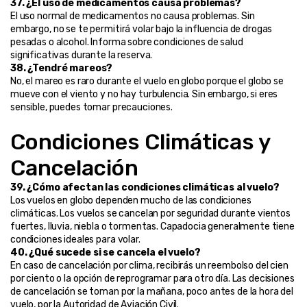
37. ¿El uso de medicamentos causa problemas?
El uso normal de medicamentos no causa problemas. Sin 
embargo, no se te permitirá volar bajo la influencia de drogas 
pesadas o alcohol. Informa sobre condiciones de salud 
significativas durante la reserva.
38. ¿Tendré mareos?
No, el mareo es raro durante el vuelo en globo porque el globo se 
mueve con el viento y no hay turbulencia. Sin embargo, si eres 
sensible, puedes tomar precauciones.
Condiciones Climáticas y 
Cancelación
39. ¿Cómo afectan las condiciones climáticas al vuelo?
Los vuelos en globo dependen mucho de las condiciones 
climáticas. Los vuelos se cancelan por seguridad durante vientos 
fuertes, lluvia, niebla o tormentas. Capadocia generalmente tiene 
condiciones ideales para volar.
40. ¿Qué sucede si se cancela el vuelo?
En caso de cancelación por clima, recibirás un reembolso del cien 
por ciento o la opción de reprogramar para otro día. Las decisiones 
de cancelación se toman por la mañana, poco antes de la hora del 
vuelo, por la Autoridad de Aviación Civil.