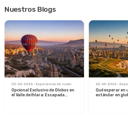
Nuestros Blogs
02-06-2026
Experiencia de vuelo
25-05-2026
Expe
Opcional Exclusivo de Globos en
Qué esperar en 
el Valle de Ihlara: Escapada
estándar en glo
Privada al Amanecer desde
sobre el Valle d
Avanos