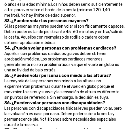
6 años es la edad mínima. Los niños deben ser lo suficientemente 
altos para ver sobre el borde de la cesta (mínimo 1,20-1,40 
metros). No hay límite de edad superior.
33. ¿Pueden volar las personas mayores?
Sí, las personas mayores pueden volar si son físicamente capaces. 
Deben poder estar de pie durante 45-60 minutos y entrar/salir de 
la cesta. Aquellos con reemplazo de rodilla o cadera deben 
obtener aprobación médica.
34. ¿Pueden volar personas con problemas cardíacos?
Aquellos con problemas cardíacos graves deben obtener 
aprobación médica. Los problemas cardíacos menores 
generalmente no son problemáticos ya que el vuelo en globo es 
una actividad de bajo estrés.
35. ¿Pueden volar personas con miedo a las alturas?
La mayoría de las personas con miedo a las alturas no 
experimentan problemas durante el vuelo en globo porque el 
movimiento es muy suave y la sensación de altura es diferente 
sin puntos de referencia. Sin embargo, la decisión es tuya.
36. ¿Pueden volar personas con discapacidades?
Las personas con discapacidades físicas leves pueden volar, pero 
la evaluación es caso por caso. Deben poder subir a la cesta y 
permanecer de pie. Notifícanos sobre necesidades especiales 
durante la reserva.