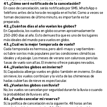
41. ¿Cómo seré notificado de la cancelación?
En caso de cancelación, serás notificado por SMS, WhatsApp o 
teléfono antes de la hora de recogida en el hotel. Como a veces se 
toman decisiones de último minuto, es importante estar 
preparado.
42. ¿Cuántos días al año vuelan los globos?
En Capadocia, los vuelos en globo ocurren aproximadamente 
250-280 días al año. Esto demuestra que es uno de los lugares 
más ideales del mundo para vuelos en globo.
43. ¿Cuál es la mejor temporada de vuelo?
Cada temporada es hermosa, pero abril-mayo y septiembre-
octubre son los más populares por las condiciones climáticas 
ideales y el paisaje. Los meses de verano son calurosos pero las 
tasas de vuelo son altas. El invierno ofrece paisajes nevados.
44. ¿Vuelan los globos en invierno?
Sí, Capadocia alberga vuelos en globo también en invierno. En días 
sin nieve, los vuelos continúan y la vista de las chimeneas de 
hadas cubiertas de nieve es espectacular.
45. ¿Vuelan los globos con lluvia?
No, los vuelos se cancelan por seguridad durante la lluvia o cuando 
la probabilidad de lluvia es alta.
46. ¿Puedo cancelar mi reserva?
Sí, la política de cancelación es la siguiente. 48 horas antes 