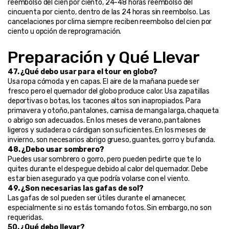
reembolso del cien por ciento, 24-48 horas reembolso del 
cincuenta por ciento, dentro de las 24 horas sin reembolso. Las 
cancelaciones por clima siempre reciben reembolso del cien por 
ciento u opción de reprogramación.
Preparación y Qué Llevar
47. ¿Qué debo usar para el tour en globo?
Usa ropa cómoda y en capas. El aire de la mañana puede ser 
fresco pero el quemador del globo produce calor. Usa zapatillas 
deportivas o botas, los tacones altos son inapropiados. Para 
primavera y otoño, pantalones, camisa de manga larga, chaqueta 
o abrigo son adecuados. En los meses de verano, pantalones 
ligeros y sudadera o cárdigan son suficientes. En los meses de 
invierno, son necesarios abrigo grueso, guantes, gorro y bufanda.
48. ¿Debo usar sombrero?
Puedes usar sombrero o gorro, pero pueden pedirte que te lo 
quites durante el despegue debido al calor del quemador. Debe 
estar bien asegurado ya que podría volarse con el viento.
49. ¿Son necesarias las gafas de sol?
Las gafas de sol pueden ser útiles durante el amanecer, 
especialmente si no estás tomando fotos. Sin embargo, no son 
requeridas.
50. ¿Qué debo llevar?