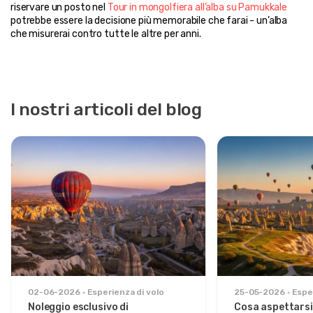
riservare un posto nel 
Tour in mongolfiera all’alba su Pamukkale
potrebbe essere la decisione più memorabile che farai - un’alba 
che misurerai contro tutte le altre per anni.
I nostri articoli del blog
02-06-2026
Esperienza di volo
25-05-2026
Espe
Noleggio esclusivo di
Cosa aspettarsi