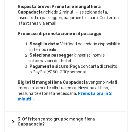
Risposta breve:
Prenotare mongolfiera
Cappadocia
richiede 2 minuti — seleziona data,
inserisci dati passeggeri, pagamento sicuro. Conferma
istantanea via email.
Processo di prenotazione in 3 passaggi:
Scegli la data:
Verifica il calendario disponibilità
in tempo reale
Seleziona passeggeri:
Inserisci nomi e
informazioni dell'hotel
Pagamento sicuro:
Paga con carta di credito
o PayPal (€150–200/persona)
Biglietti mongolfiera Cappadocia
vengono inviati
immediatamente alla tua email. Nessuna attesa,
nessuna telefonata necessaria.
Prenota ora in 2
minuti →
3. Offrite sconto gruppo mongolfiera
Cappadocia?