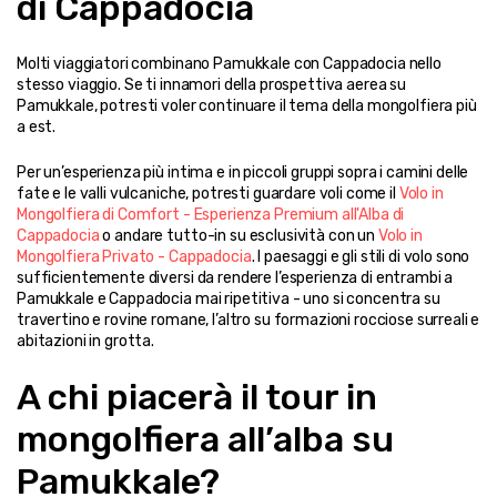
di Cappadocia
Molti viaggiatori combinano Pamukkale con Cappadocia nello 
stesso viaggio. Se ti innamori della prospettiva aerea su 
Pamukkale, potresti voler continuare il tema della mongolfiera più 
a est.
Per un’esperienza più intima e in piccoli gruppi sopra i camini delle 
fate e le valli vulcaniche, potresti guardare voli come il 
Volo in 
Mongolfiera di Comfort - Esperienza Premium all'Alba di 
Cappadocia
 o andare tutto-in su esclusività con un 
Volo in 
Mongolfiera Privato - Cappadocia
. I paesaggi e gli stili di volo sono 
sufficientemente diversi da rendere l’esperienza di entrambi a 
Pamukkale e Cappadocia mai ripetitiva - uno si concentra su 
travertino e rovine romane, l’altro su formazioni rocciose surreali e 
abitazioni in grotta.
A chi piacerà il tour in 
mongolfiera all’alba su 
Pamukkale?