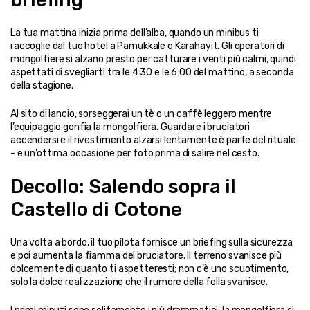
La tua mattina inizia prima dell’alba, quando un minibus ti 
raccoglie dal tuo hotel a Pamukkale o Karahayit. Gli operatori di 
mongolfiere si alzano presto per catturare i venti più calmi, quindi 
aspettati di svegliarti tra le 4:30 e le 6:00 del mattino, a seconda 
della stagione.
Al sito di lancio, sorseggerai un tè o un caffè leggero mentre 
l’equipaggio gonfia la mongolfiera. Guardare i bruciatori 
accendersi e il rivestimento alzarsi lentamente è parte del rituale 
- e un’ottima occasione per foto prima di salire nel cesto.
Decollo: Salendo sopra il 
Castello di Cotone
Una volta a bordo, il tuo pilota fornisce un briefing sulla sicurezza 
e poi aumenta la fiamma del bruciatore. Il terreno svanisce più 
dolcemente di quanto ti aspetteresti; non c’è uno scuotimento, 
solo la dolce realizzazione che il rumore della folla svanisce.