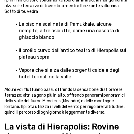
I primi minuti sono solitamente i più drammatici: la mongolfiera si 
alza sulle terrazze di travertino mentre l’orizzonte si illumina. 
Sotto di te, vedrai:
Le piscine scalinate di Pamukkale, alcune 
riempite, altre asciutte, come una cascata di 
ghiaccio bianco
Il profilo curvo dell’antico teatro di Hierapolis sul 
plateau sopra
Vapore che si alza dalle sorgenti calde e dagli 
hotel termali nella valle
Alcuni voli fluttuano bassi, offrendo la sensazione di sfiorare le 
terrazze; altri salgono più in alto, offrendo panorami panoramici 
della valle del fiume Menderes (Meandro) e delle montagne 
lontane. Il pilota utilizza i livelli del vento per regolare l’altitudine, 
quindi il percorso di ogni giorno è leggermente diverso.
La vista di Hierapolis: Rovine 