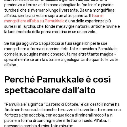
pendenza a terrazze di bianco abbagliante “cotone” e piscine 
turchesi che si riversano lungo il versante. Da una mongolfiera 
all’alba, sembra di volare sopra un altro pianeta. Il 
Tour in 
mongolfiera all’alba su Pamukkale
 è una delle esperienze più 
surreali in Turchia, che fonde meraviglie naturali, antiche rovine e 
la luce morbida della prima mattina in un unico volo.
Se hai già aggiunto Cappadocia ai tuoi segnalibri per le sue 
mongolfiere a forma di camino delle fate, considera Pamukkale 
come la sua cugina meno conosciuta ma altrettanto magica - 
specialmente se ami la storia e la geologia tanto quanto le viste 
all’alba.
Perché Pamukkale è così 
spettacolare dall’alto
“Pamukkale” significa “Castello di Cotone,” e dal cesto il nome ha 
finalmente senso. Le bianche terrazze di travertino formano una 
fortezza che gocciola, con acqua ricca di minerali raccolta in 
piscine a forma di conchiglia che riflettono il cielo. All’alba, il 
paesaggio cambia di minuto in minuto: