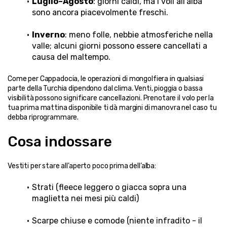
Luglio–Agosto
: giorni caldi, ma i voli all’alba 
sono ancora piacevolmente freschi.
Inverno
: meno folle, nebbie atmosferiche nella 
valle; alcuni giorni possono essere cancellati a 
causa del maltempo.
Come per Cappadocia, le operazioni di mongolfiera in qualsiasi 
parte della Turchia dipendono dal clima. Venti, pioggia o bassa 
visibilità possono significare cancellazioni. Prenotare il volo per la 
tua prima mattina disponibile ti dà margini di manovra nel caso tu 
debba riprogrammare.
Cosa indossare
Vestiti per stare all’aperto poco prima dell’alba:
Strati (fleece leggero o giacca sopra una 
maglietta nei mesi più caldi)
Scarpe chiuse e comode (niente infradito - il 