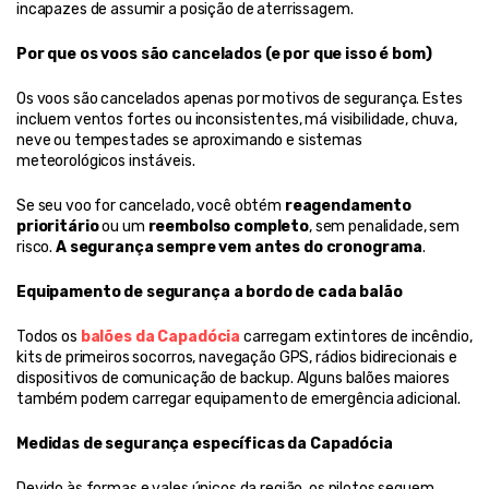
incapazes de assumir a posição de aterrissagem.
Por que os voos são cancelados (e por que isso é bom)
Os voos são cancelados apenas por motivos de segurança. Estes 
incluem ventos fortes ou inconsistentes, má visibilidade, chuva, 
neve ou tempestades se aproximando e sistemas 
meteorológicos instáveis.
Se seu voo for cancelado, você obtém 
reagendamento 
prioritário
 ou um 
reembolso completo
, sem penalidade, sem 
risco. 
A segurança sempre vem antes do cronograma
.
Equipamento de segurança a bordo de cada balão
Todos os 
balões da Capadócia
 carregam extintores de incêndio, 
kits de primeiros socorros, navegação GPS, rádios bidirecionais e 
dispositivos de comunicação de backup. Alguns balões maiores 
também podem carregar equipamento de emergência adicional.
Medidas de segurança específicas da Capadócia
Devido às formas e vales únicos da região, os pilotos seguem 