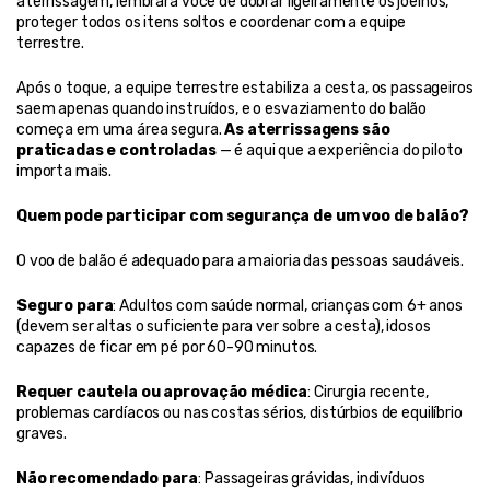
aterrissagem, lembrará você de dobrar ligeiramente os joelhos, 
proteger todos os itens soltos e coordenar com a equipe 
terrestre.
Após o toque, a equipe terrestre estabiliza a cesta, os passageiros 
saem apenas quando instruídos, e o esvaziamento do balão 
começa em uma área segura. 
As aterrissagens são 
praticadas e controladas
 — é aqui que a experiência do piloto 
importa mais.
Quem pode participar com segurança de um voo de balão?
O voo de balão é adequado para a maioria das pessoas saudáveis.
Seguro para
: Adultos com saúde normal, crianças com 6+ anos 
(devem ser altas o suficiente para ver sobre a cesta), idosos 
capazes de ficar em pé por 60-90 minutos.
Requer cautela ou aprovação médica
: Cirurgia recente, 
problemas cardíacos ou nas costas sérios, distúrbios de equilíbrio 
graves.
Não recomendado para
: Passageiras grávidas, indivíduos 