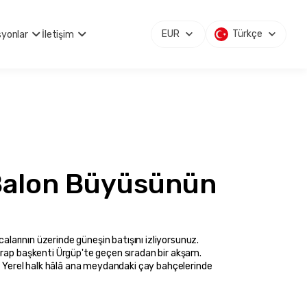
EUR
Türkçe
syonlar
İletişim
Balon Büyüsünün 
alarının üzerinde güneşin batışını izliyorsunuz. 
arap başkenti Ürgüp'te geçen sıradan bir akşam.
r. Yerel halk hâlâ ana meydandaki çay bahçelerinde 