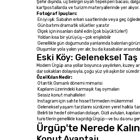
Şehir dışında, üç belirgin siyah tepeli peri bacası, dal
kartpostallarda ve turizm materyallerinde yer alıyor.
Fotoğraf İpuçları:
 En iyi ışık: Sabahın erken saatlerinde veya geç öğled
 Gün batımı dramatik silüetler yaratır
 Ölçek için insanları dahil edin (çok büyüktürler!)
 Yoldan kısa bir yürüyüş—çok erişilebilir
 Genellikle gün doğumunda yanlarında balonları görü
Oluşumlar yola yakın yer alır, bu da kasabalar arasında
Eski Köy: Geleneksel Taş
Modern Ürgüp ana yollar boyunca yayılırken, kuzey arka
dar sokakları dolayısıyla, çoğu yüz yılı aşkın bir süredi
Özel Kılan Nedir:
 Otantik Osmanlı dönemi mimarisi
 Kapıların üzerindeki karmaşık taş oymaları
 Sessiz konut mahalleleri
 Instagram için sahte hissettirmeden mükemmel
 Geleneksel yaşam tarzlarını sürdüren yerel halkla t
 Belirli bir hedef olmadan dolaşın. Gizli avluları, kapılarında oturan yaşlı sakinleri ve yüzyıllar boyunca Kapadokyalıların nasıl yaşadığını gösteren mimari yapılar keşfedeceksiniz. Bu, 
turistlerin genellikle kaçırdığı Ürgüp—ve bu da onu ger
Ürgüp'te Nerede Kalın
Konut Avantajı