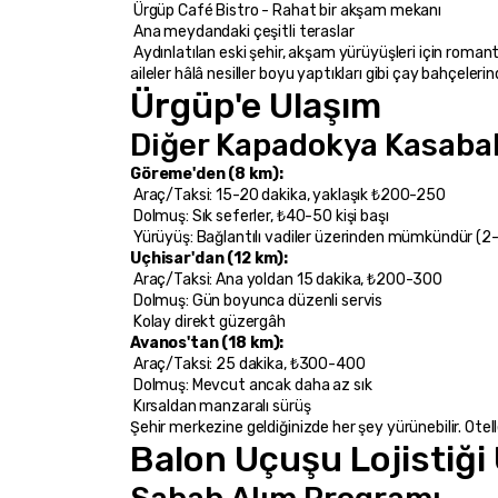
 Ürgüp Café Bistro - Rahat bir akşam mekanı
 Ana meydandaki çeşitli teraslar
 Aydınlatılan eski şehir, akşam yürüyüşleri için romantik bir arka plan yaratır. Taş binalar sıcak sarı renkte parlıyor, peri bacaları yıldızlı gökyüzü karşısında silüet oluşturuyor ve yerel 
aileler hâlâ nesiller boyu yaptıkları gibi çay bahçelerin
Ürgüp'e Ulaşım
Diğer Kapadokya Kasaba
Göreme'den (8 km):
 Araç/Taksi: 15-20 dakika, yaklaşık ₺200-250
 Dolmuş: Sık seferler, ₺40-50 kişi başı
 Yürüyüş: Bağlantılı vadiler üzerinden mümkündür (2
Uçhisar'dan (12 km):
 Araç/Taksi: Ana yoldan 15 dakika, ₺200-300
 Dolmuş: Gün boyunca düzenli servis
 Kolay direkt güzergâh
Avanos'tan (18 km):
 Araç/Taksi: 25 dakika, ₺300-400
 Dolmuş: Mevcut ancak daha az sık
 Kırsaldan manzaralı sürüş
Şehir merkezine geldiğinizde her şey yürünebilir. Ote
Balon Uçuşu Lojistiği