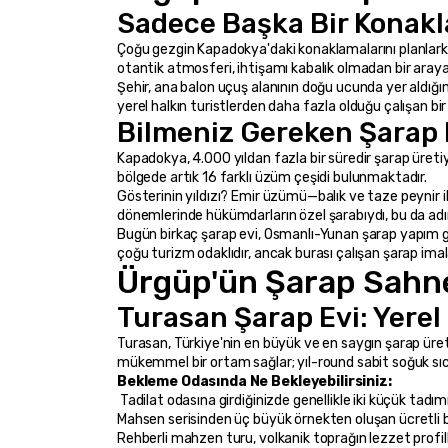
Sadece Başka Bir Konakl
Çoğu gezgin Kapadokya'daki konaklamalarını planlarken
otantik atmosferi, ihtişamı kabalık olmadan bir aray
Şehir, ana balon uçuş alanının doğu ucunda yer aldığı
yerel halkın turistlerden daha fazla olduğu çalışan bi
Bilmeniz Gereken Şarap 
Kapadokya, 4.000 yıldan fazla bir süredir şarap üretiyo
bölgede artık 16 farklı üzüm çeşidi bulunmaktadır.
Gösterinin yıldızı? Emir üzümü—balık ve taze peynir i
dönemlerinde hükümdarların özel şarabıydı, bu da adın
Bugün birkaç şarap evi, Osmanlı-Yunan şarap yapım gele
çoğu turizm odaklıdır, ancak burası çalışan şarap imala
Ürgüp'ün Şarap Sahne
Turasan Şarap Evi: Yerel
Turasan, Türkiye'nin en büyük ve en saygın şarap üretic
mükemmel bir ortam sağlar; yıl-round sabit soğuk sıca
Bekleme Odasında Ne Bekleyebilirsiniz:
 Tadilat odasına girdiğinizde genellikle iki küçük tadımının (bir kırmızı, bir beyaz) ücretsiz örneğini alırsınız. Bunları beğendiyseniz, yerel peynirlerle sıklıkla eşleştirilen premium 
Mahsen serisinden üç büyük örnekten oluşan ücretli bi
Rehberli mahzen turu, volkanik toprağın lezzet profil