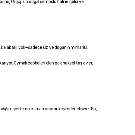
bilinir) Ürgüp'ün doğal sembolü haline geldi ve 
ok, kalabalık yok—sadece siz ve doğanın mimarisi.
arıyor. Oymalı cepheleri olan geleneksel taş evler, 