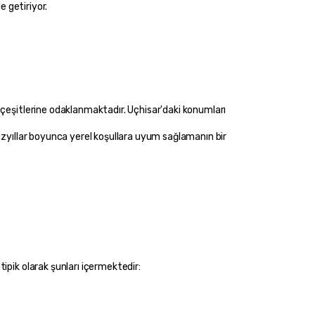
e getiriyor.
çeşitlerine odaklanmaktadır. Uçhisar'daki konumları 
üzyıllar boyunca yerel koşullara uyum sağlamanın bir 
ipik olarak şunları içermektedir: