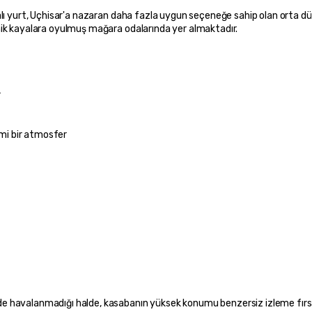
ı yurt, Uçhisar'a nazaran daha fazla uygun seçeneğe sahip olan orta düzey 
nik kayalara oyulmuş mağara odalarında yer almaktadır.
r
imi bir atmosfer
e havalanmadığı halde, kasabanın yüksek konumu benzersiz izleme fırsa