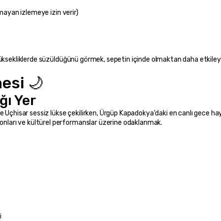
lmayan izlemeye izin verir)
esi 🌙
ğı Yer
e Uçhisar sessiz lükse çekilirken, Ürgüp Kapadokya'daki en canlı gece hay
lonları ve kültürel performanslar üzerine odaklanmak.
i