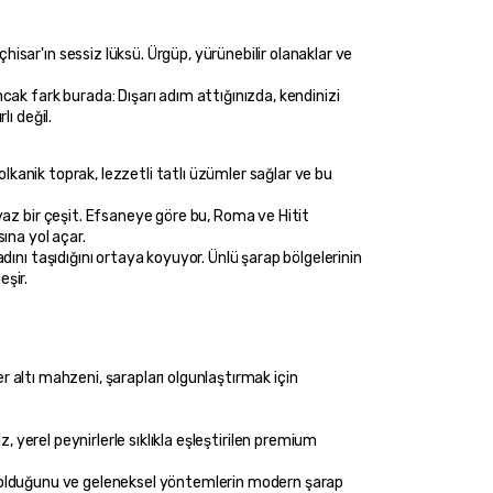
ar'ın sessiz lüksü. Ürgüp, yürünebilir olanaklar ve 
k fark burada: Dışarı adım attığınızda, kendinizi 
ı değil.
lkanik toprak, lezzetli tatlı üzümler sağlar ve bu 
az bir çeşit. Efsaneye göre bu, Roma ve Hitit 
ına yol açar.
nı taşıdığını ortaya koyuyor. Ünlü şarap bölgelerinin 
eşir.
r altı mahzeni, şarapları olgunlaştırmak için 
lı olduğunu ve geleneksel yöntemlerin modern şarap 