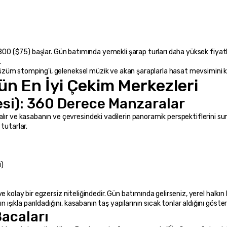
.
i, üzüm stomping'i, geleneksel müzik ve akan şaraplarla hasat mevsimini k
ün En İyi Çekim Merkezleri
esi): 360 Derece Manzaralar
ır ve kasabanın ve çevresindeki vadilerin panoramik perspektiflerini sunar
tutarlar.
i)
 ışıkla parıldadığını, kasabanın taş yapılarının sıcak tonlar aldığını gösteri
Bacaları