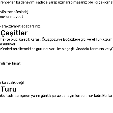
 rehberler, bu deneyimi sadece şarap uzmanı olmasanız bile ilgi çekici hal
rüyüş mesafesinde)
çenekler mevcut
larak ziyaret edebilirsiniz.
 Çeşitler
tmekte olup, Kalecik Karası, Öküzgözü ve Boğazkere gibi yerel Türk üzüm 
ı sunuyor.
zümleri sergilemekten gurur duyar. Her bir çeşit, Anadolu tarımının ve y
imleme fırsatı
 kalabalık değil
 Turu
klu tadımlar içeren yarım günlük şarap deneyimleri sunmaktadır. Bunlar t