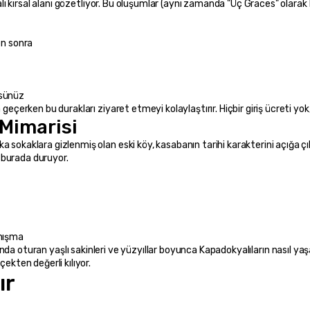
galı kırsal alanı gözetliyor. Bu oluşumlar (aynı zamanda "Üç Graces" olarak 
en sonra
rsünüz
 geçerken bu durakları ziyaret etmeyi kolaylaştırır. Hiçbir giriş ücreti y
 Mimarisi
 sokaklara gizlenmiş olan eski köy, kasabanın tarihi karakterini açığa çık
r burada duruyor.
anışma
çekten değerli kılıyor.
ır