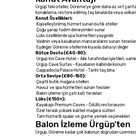
Ürgüp'teki oteller, Göreme'ye göre daha az sırt çantal
konaklama, restore edilmiş taş binalarda veya volka
Konut Özellikleri:
 Kişiselleştirilmiş hizmet sunan butik oteller
 Çoğu şarap tadım deneyimleri sunar
 Lüks özelliklerde spa hizmetleri yaygındır
 Vadinin veya kasabanın manzaralarını sunan terasla
 Eşdeğer Göreme otellerine kıyasla daha iyi değer
Bütçe Dostu (€40-80):
 Urgup Inn Cave Hotel - Aile tarafından işletilen, sam
 Ürgüp Cave Suites - Kasabanın kalbinde konum
 Cappadocia Palace Hotel - Tarihi taş bina
Orta Seviye (€80-150):
 Çeşitli butik mağara otelleri
 Havuz ve spa hizmetleri sunan tesisler
 Balon izleme için çatı katı terasları
Lüks (€150+):
 Kayakapi Premium Caves - Ödüllü restorasyon
 Özel teraslı yüksek kaliteli mağara süitleri
 Tam hizmetli spalar ve gurme yemek seçenekleri
Balon İzleme Ürgüp'ten
Ürgüp, Göreme kadar çok balonun doğrudan üzerinizd