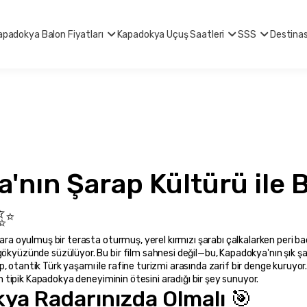
apadokya Balon Fiyatları
Kapadokya Uçuş Saatleri
SSS
Destina
'nın Şarap Kültürü ile 
✨
ara oyulmuş bir terasta oturmuş, yerel kırmızı şarabı çalkalarken peri bac
 gökyüzünde süzülüyor. Bu bir film sahnesi değil—bu, Kapadokya'nın şık ş
, otantik Türk yaşamı ile rafine turizmi arasında zarif bir denge kuruyo
rin tipik Kapadokya deneyiminin ötesini aradığı bir şey sunuyor.
a Radarınızda Olmalı 🎯