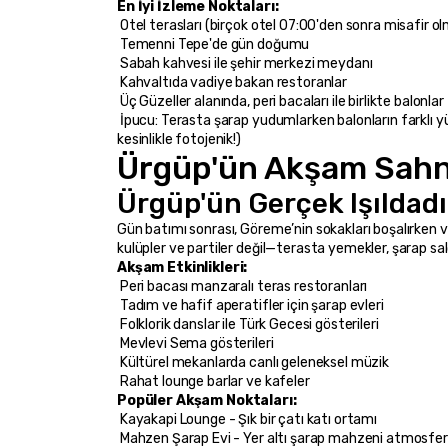
En İyi İzleme Noktaları:
 Otel terasları (birçok otel 07:00'den sonra misafir o
 Temenni Tepe'de gün doğumu
 Sabah kahvesi ile şehir merkezi meydanı
 Kahvaltıda vadiye bakan restoranlar
 Üç Güzeller alanında, peri bacaları ile birlikte balonlar
 İpucu: Terasta şarap yudumlarken balonların farklı yüksekliklerde süzüldüğünü görmek, sepetin içinde olmaktan daha etkileyici olabilir. (Tamam, belki tam olarak değil ama 
kesinlikle fotojenik!)
Ürgüp'ün Akşam Sahn
Ürgüp'ün Gerçek Işıldadı
Gün batımı sonrası, Göreme’nin sokakları boşalırken v
kulüpler ve partiler değil—terasta yemekler, şarap sa
Akşam Etkinlikleri:
 Peri bacası manzaralı teras restoranları
 Tadım ve hafif aperatifler için şarap evleri
 Folklorik danslar ile Türk Gecesi gösterileri
 Mevlevi Sema gösterileri
 Kültürel mekanlarda canlı geleneksel müzik
 Rahat lounge barlar ve kafeler
Popüler Akşam Noktaları:
 Kayakapi Lounge - Şık bir çatı katı ortamı
 Mahzen Şarap Evi - Yer altı şarap mahzeni atmosfer