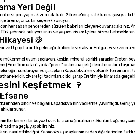
ama Yeri Değil
 bir seçim yapmak zorunda kalır: Göreme'nin pratik karmaşası ya da Uçhis
a getiren üçüncü bir seçenek sunuyor.
ndan her sabah pencereden süzülen balonları izleyerek uyanacaksınız. Anca
r Türk şehrinde buluyorsunuz ve yaşam ziyaretçilere hizmet etmekle sınırl
Hikayesi 🍇
r ve Ürgüp bu antik geleneğin kalbinde yer alıyor. Bol güneş ve verimli vo
le mükemmel uyum sağlayan, keskin, mineral ağırlıklı şaraplar üreten bey
ın (Emir "komutan" ya da "prens" anlamına gelir) derin bir anlam taşımas
neğini sürdürüyor ve şarapların Kapadokya'nın volkanik terroir'sinin tadı
thaneleridir; ziyaretçi tadımları, ciddi şarap üretimiyle bir arada gerçekl
sini Keşfetmek 🍷
 Efsane
ilerinden biridir ve bağları Kapadokya'nın vadilerine yayılmıştır. Geniş ye
klıklar sunar.
r tadıma geçiş yapabilirsiniz.
lerini nasıl etkilediğini, Kapadokya şaraplarının neden diğerlerinden fark