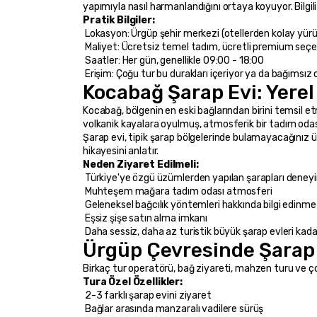
yapımıyla nasıl harmanlandığını ortaya koyuyor. Bilgili
Pratik Bilgiler:
 Lokasyon: Ürgüp şehir merkezi (otellerden kolay yü
 Maliyet: Ücretsiz temel tadım, ücretli premium se
 Saatler: Her gün, genellikle 09:00 - 18:00
 Erişim: Çoğu tur bu durakları içeriyor ya da bağımsız o
Kocabağ Şarap Evi: Yerel
Kocabağ, bölgenin en eski bağlarından birini temsil e
volkanik kayalara oyulmuş, atmosferik bir tadım odas
Şarap evi, tipik şarap bölgelerinde bulamayacağınız ü
hikayesini anlatır.
Neden Ziyaret Edilmeli:
 Türkiye'ye özgü üzümlerden yapılan şarapları deney
 Muhteşem mağara tadım odası atmosferi
 Geleneksel bağcılık yöntemleri hakkında bilgi edinme
 Eşsiz şişe satın alma imkanı
 Daha sessiz, daha az turistik büyük şarap evleri kadar
Ürgüp Çevresinde Şarap
Birkaç tur operatörü, bağ ziyareti, mahzen turu ve ço
Tura Özel Özellikler:
 2-3 farklı şarap evini ziyaret
 Bağlar arasında manzaralı vadilere sürüş