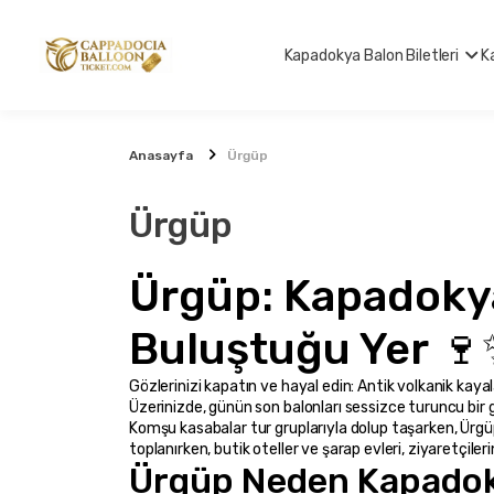
Kapadokya Balon Biletleri
K
Anasayfa
Ürgüp
Ürgüp
Ürgüp: Kapadokya
Buluştuğu Yer 
Gözlerinizi kapatın ve hayal edin: Antik volkanik kayal
Üzerinizde, günün son balonları sessizce turuncu bir
Komşu kasabalar tur gruplarıyla dolup taşarken, Ürgüp
toplanırken, butik oteller ve şarap evleri, ziyaretçile
Ürgüp Neden Kapadoky