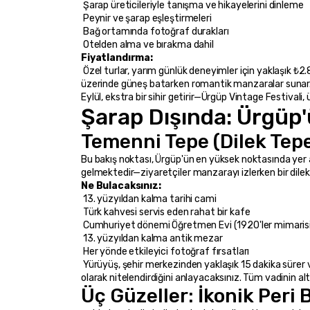
 Şarap üreticileriyle tanışma ve hikayelerini dinleme
 Peynir ve şarap eşleştirmeleri
 Bağ ortamında fotoğraf durakları
 Otelden alma ve bırakma dahil
Fiyatlandırma:
 Özel turlar, yarım günlük deneyimler için yaklaşık ₺2.800 ($75) başlar. Gün batımında yemekli şarap turları daha yüksek fiyatlarla gelir ancak üzüm bağları ve peri bacaları 
üzerinde güneş batarken romantik manzaralar sunar
Eylül, ekstra bir sihir getirir—Ürgüp Vintage Festival
Şarap Dışında: Ürgüp'
Temenni Tepe (Dilek Tep
Bu bakış noktası, Ürgüp'ün en yüksek noktasında yer al
gelmektedir—ziyaretçiler manzarayı izlerken bir dilek 
Ne Bulacaksınız:
 13. yüzyıldan kalma tarihi cami
 Türk kahvesi servis eden rahat bir kafe
 Cumhuriyet dönemi Öğretmen Evi (1920'ler mimaris
 13. yüzyıldan kalma antik mezar
 Her yönde etkileyici fotoğraf fırsatları
 Yürüyüş, şehir merkezinden yaklaşık 15 dakika sürer ve kolay bir egzersiz niteliğindedir. Gün batımında gelirseniz, yerel halkın bu yeri Kapadokya'nın en romantik bakış noktası 
olarak nitelendirdiğini anlayacaksınız. Tüm vadinin altın
Üç Güzeller: İkonik Peri 