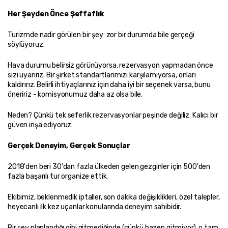
Her Şeyden Önce Şeffaflık
Turizmde nadir görülen bir şey: zor bir durumda bile gerçeği 
söylüyoruz.
Hava durumu belirsiz görünüyorsa, rezervasyon yapmadan önce 
sizi uyarırız. Bir şirket standartlarımızı karşılamıyorsa, onları 
kaldırırız. Belirli ihtiyaçlarınız için daha iyi bir seçenek varsa, bunu 
öneririz - komisyonumuz daha az olsa bile.
Neden? Çünkü tek seferlik rezervasyonlar peşinde değiliz. Kalıcı bir 
güven inşa ediyoruz.
Gerçek Deneyim, Gerçek Sonuçlar
2018'den beri 30'dan fazla ülkeden gelen gezginler için 500'den 
fazla başarılı tur organize ettik.
Ekibimiz, beklenmedik iptaller, son dakika değişiklikleri, özel talepler, 
heyecanlı ilk kez uçanlar konularında deneyim sahibidir.
Bir şey planlandığı gibi gitmediğinde (çünkü bazen gitmiyor), o tam 