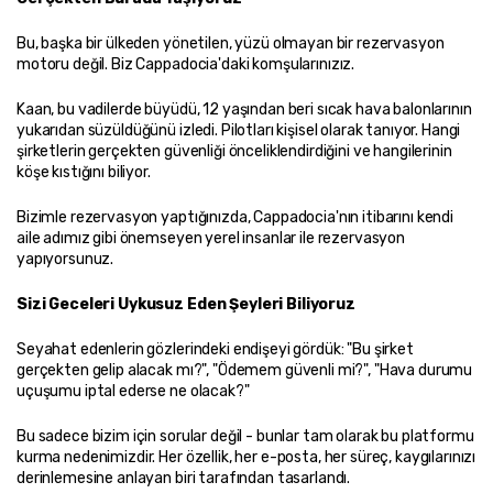
Bu, başka bir ülkeden yönetilen, yüzü olmayan bir rezervasyon 
motoru değil. Biz Cappadocia'daki komşularınızız.
Kaan, bu vadilerde büyüdü, 12 yaşından beri sıcak hava balonlarının 
yukarıdan süzüldüğünü izledi. Pilotları kişisel olarak tanıyor. Hangi 
şirketlerin gerçekten güvenliği önceliklendirdiğini ve hangilerinin 
köşe kıstığını biliyor.
Bizimle rezervasyon yaptığınızda, Cappadocia'nın itibarını kendi 
aile adımız gibi önemseyen yerel insanlar ile rezervasyon 
yapıyorsunuz.
Sizi Geceleri Uykusuz Eden Şeyleri Biliyoruz
Seyahat edenlerin gözlerindeki endişeyi gördük: "Bu şirket 
gerçekten gelip alacak mı?", "Ödemem güvenli mi?", "Hava durumu 
uçuşumu iptal ederse ne olacak?"
Bu sadece bizim için sorular değil - bunlar tam olarak bu platformu 
kurma nedenimizdir. Her özellik, her e-posta, her süreç, kaygılarınızı 
derinlemesine anlayan biri tarafından tasarlandı.