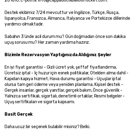
201816, E-posta: info@cappadociaballoonticket.com.
Destek ekibimiz 7/24 mevcuttur ve İngilizce, Türkçe, Rusça, 
İspanyolca, Fransızca, Almanca, İtalyanca ve Portekizce dillerinde 
yardımcı olmaktadır.
Sabahın 3'ünde acil durum mu? Gün doğmadan önce son dakika 
uçuş sorusu mu? Her zaman yardıma hazırız.
Bizimle Rezervasyon Yaptığınızda Aldığınız Şeyler
En iyi fiyat garantisi - Gizli ücret yok, şeffaf fiyatlandırma, 
Ücretsiz iptal - İç huzur için esnek politikalar, Otelden alma dahil - 
Kapıdan kapıya hizmet, Hava durumu garantisi - Uçuşlar iptal 
olursa tam geri ödeme veya yeniden planlama, Kişisel destek - 
Gerçek insanlar, gerçek yanıtlar, gerçek bakım, Önce güvenlik - 
Yalnızca sertifikalı, sigortalı, denetimli ortaklar, Resmi belgeler - 
Uçuş sertifikaları ve sigorta kapsamı.
Basit Gerçek
Daha ucuz bir seçenek bulabilir misiniz? Belki.