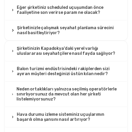
Eğer şirketiniz scheduled uçuşumdan önce
faaliyetine son verirse param ne olacak?
Şirketinizle çalışmak seyahat planlama sürecini
nasıl basitleştiriyor?
Şirketinizin Kapadokya'daki yerel varlığı
uluslararası seyahatçilere nasıl fayda sağlıyor?
Balon turizmi endüstrisindeki rakiplerden sizi
ayıran müşteri desteğinizi üstün kılan nedir?
Neden ortaklıkları yalnızca seçilmiş operatörlerle
sınırlıyorsunuz da mevcut olan her şirketi
listelemiyorsunuz?
Hava durumu izleme sisteminiz uçuşlarımın
başarılı olma şansını nasıl artırıyor?