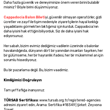
Daha fazla güvenlik ve deneyiminize önem veren birini bulabilir 
misiniz? Böyle birini düşünmüyoruz.
Cappadocia Balon Bileti
yi, güvenilir olmayan operatörler, gizli 
ücretler ve zayıf iletişim nedeniyle ziyaretçilerin hayal kırıklığı 
yaşadıklarını görmekten bıktığımız için kurduk. Cappadocia'nın 
daha iyisini hak ettiğini biliyorduk. Siz de daha iyisini hak 
ediyorsunuz.
Her sabah, bizim evimiz dediğimiz vadilerin üzerinde o balonlar 
havalandığında, dünyanın dört bir yanından insanları taşırken, her 
bir gülümseme, her bir hayranlık ifadesi, her bir mükemmel an için 
sorumlu hissediyoruz.
Bu bir pazarlama değil. Bu, bizim vaadimiz.
Kimliğimizi Doğrulayın
Tam şeffaflığa inanıyoruz:
TÜRSAB Sertifikası
: www.tursab.org.tr/registered-agencies 
adresini ziyaret edin, Arama: Sertifika #18349 | Şirket: Zeyvona 
Travel.