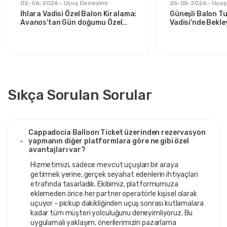
02-06-2026
Uçuş Deneyimi
25-05-2026
Uçuş
İhlara Vadisi Özel Balon Kiralama:
Güneşli Balon Tu
Avanos'tan Gün doğumu Özel
Vadisi'nde Bekle
Kaçış
Şeyler
Sıkça Sorulan Sorular
Cappadocia Balloon Ticket üzerinden rezervasyon
yapmanın diğer platformlara göre ne gibi özel
avantajları var?
Hizmetimizi, sadece mevcut uçuşları bir araya
getirmek yerine, gerçek seyahat edenlerin ihtiyaçları
etrafında tasarladık. Ekibimiz, platformumuza
eklemeden önce her partner operatörle kişisel olarak
uçuyor - pickup dakikliğinden uçuş sonrası kutlamalara
kadar tüm müşteri yolculuğunu deneyimliyoruz. Bu
uygulamalı yaklaşım, önerilerimizin pazarlama