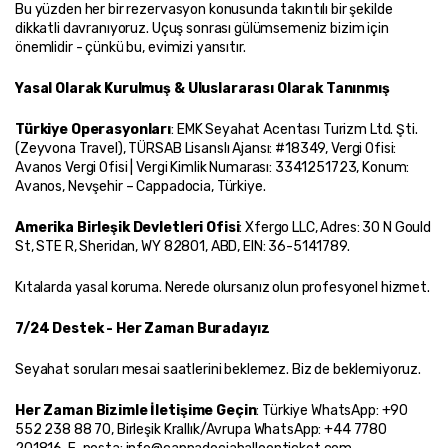
Bu yüzden her bir rezervasyon konusunda takıntılı bir şekilde 
dikkatli davranıyoruz. Uçuş sonrası gülümsemeniz bizim için 
önemlidir - çünkü bu, evimizi yansıtır.
Yasal Olarak Kurulmuş & Uluslararası Olarak Tanınmış
Türkiye Operasyonları
: EMK Seyahat Acentası Turizm Ltd. Şti. 
(Zeyvona Travel), TÜRSAB Lisanslı Ajansı: #18349, Vergi Ofisi: 
Avanos Vergi Ofisi | Vergi Kimlik Numarası: 3341251723, Konum: 
Avanos, Nevşehir – Cappadocia, Türkiye.
Amerika Birleşik Devletleri Ofisi
: Xfergo LLC, Adres: 30 N Gould 
St, STE R, Sheridan, WY 82801, ABD, EIN: 36-5141789.
Kıtalarda yasal koruma. Nerede olursanız olun profesyonel hizmet.
7/24 Destek - Her Zaman Buradayız
Seyahat soruları mesai saatlerini beklemez. Biz de beklemiyoruz.
Her Zaman Bizimle İletişime Geçin
: Türkiye WhatsApp: +90 
552 238 88 70, Birleşik Krallık/Avrupa WhatsApp: +44 7780 