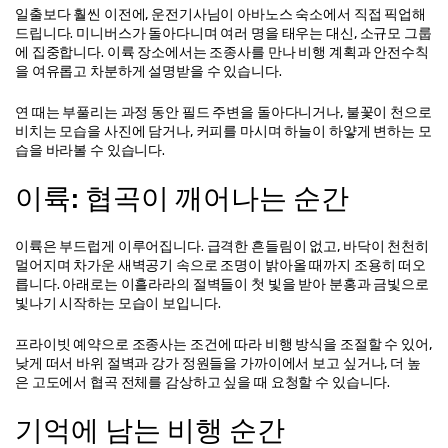
일출보다 훨씬 이전에, 운전기사님이 아바노스 숙소에서 직접 픽업해 
드립니다. 미니버스가 돌아다니며 여러 명을 태우는 대신, 소규모 그룹
에 집중합니다. 이륙 장소에서는 조종사를 만나 비행 계획과 안전수칙
을 여유롭고 차분하게 설명받을 수 있습니다.
연 때는 부풀리는 과정 동안 필드 주변을 돌아다니거나, 불꽃이 천으로 
비치는 모습을 사진에 담거나, 커피를 마시며 하늘이 하얗게 변하는 모
습을 바라볼 수 있습니다.
이륙: 협곡이 깨어나는 순간
이륙은 부드럽게 이루어집니다. 급격한 흔들림이 없고, 바닥이 천천히 
멀어지며 차가운 새벽공기 속으로 조명이 밝아올 때까지 조용히 떠오
릅니다. 아래로는 이흘라라의 절벽들이 첫 빛을 받아 분홍과 금빛으로 
빛나기 시작하는 모습이 보입니다.
프라이빗 예약으로 조종사는 조건에 따라 비행 방식을 조절할 수 있어, 
낮게 떠서 바위 절벽과 강가 정원들을 가까이에서 보고 싶거나, 더 높
은 고도에서 협곡 전체를 감상하고 싶을 때 요청할 수 있습니다.
기억에 남는 비행 순간