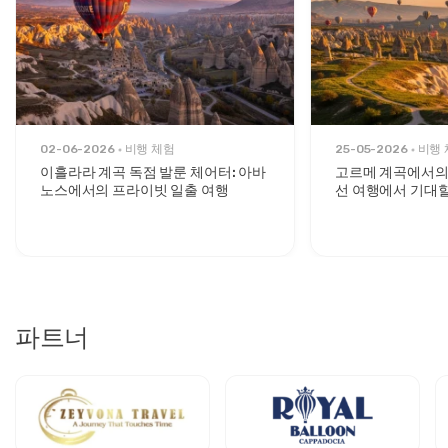
02-06-2026
비행 체험
25-05-2026
비행 
이흘라라 계곡 독점 발룬 체어터: 아바
고르메 계곡에서의
노스에서의 프라이빗 일출 여행
선 여행에서 기대할
파트너