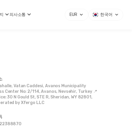
지
의사소통
EUR
한국어
소
ahalle, Vatan Caddesi, Avanos Municipality
ss Center No: 2/114, Avanos, Nevsehir, Turkey 📍
ce: 30 N Gould St, STE R, Sheridan, WY 82801,
erated by Xfergo LLC
码
522388870