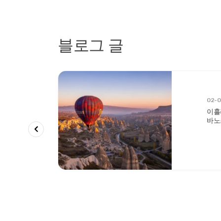
블로그 글
02-
투어: 면화
이흘
날리다
바노