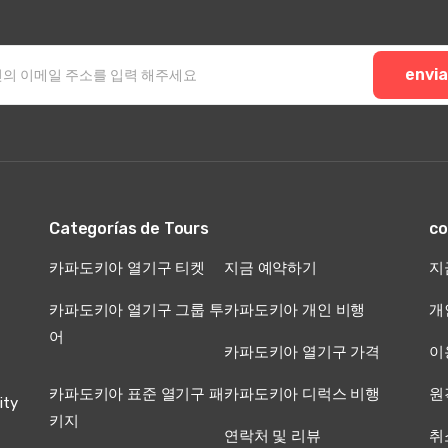
envia
Categorías de Tours
co
카파도키아 열기구 티켓
지금 예약하기
지
카파도키아 열기구 그룹 투
카파도키아 개인 비행
개
어
카파도키아 열기구 가격
이
카파도키아 표준 열기구 패
카파도키아 디럭스 비행
원
ity
키지
연락처 및 리뷰
취