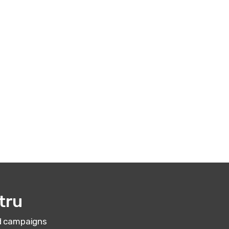
tru
nd campaigns