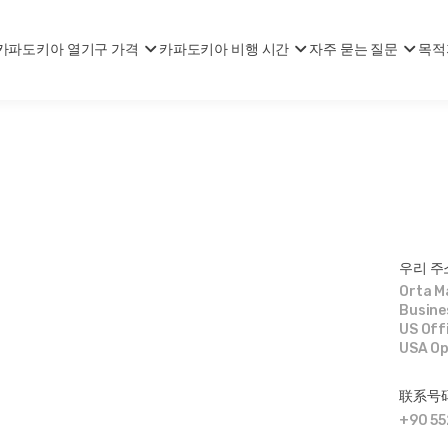
카파도키아 열기구 가격
카파도키아 비행 시간
자주 묻는 질문
목적
우리 주
Orta M
Busine
US Offi
USA Op
联系号
+90 5