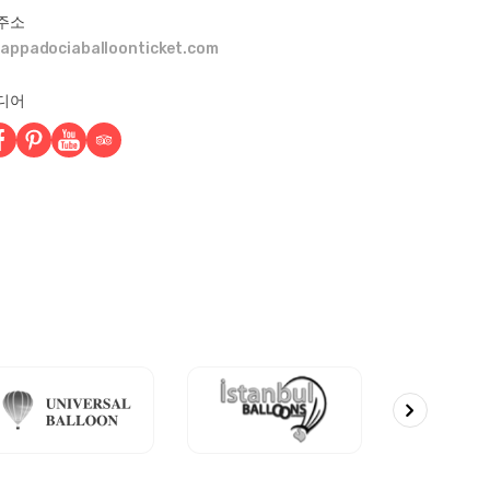
주소
appadociaballoonticket.com
디어