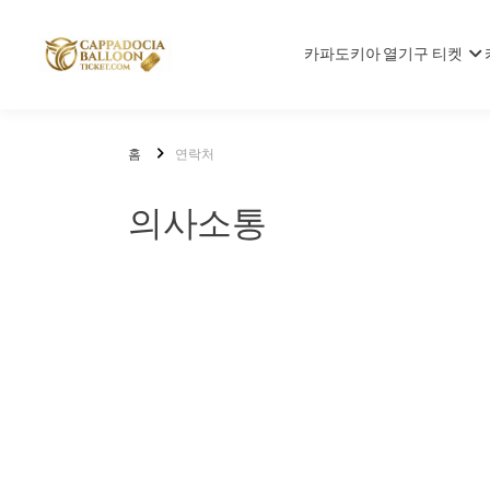
카파도키아 열기구 티켓
홈
연락처
의사소통