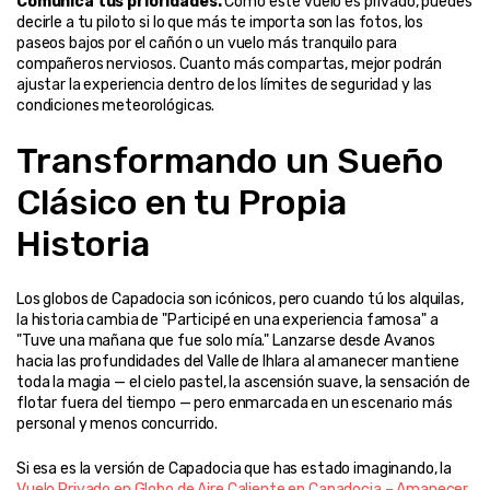
Comunica tus prioridades.
 Como este vuelo es privado, puedes 
decirle a tu piloto si lo que más te importa son las fotos, los 
paseos bajos por el cañón o un vuelo más tranquilo para 
compañeros nerviosos. Cuanto más compartas, mejor podrán 
ajustar la experiencia dentro de los límites de seguridad y las 
condiciones meteorológicas.
Transformando un Sueño 
Clásico en tu Propia 
Historia
Los globos de Capadocia son icónicos, pero cuando tú los alquilas, 
la historia cambia de "Participé en una experiencia famosa" a 
"Tuve una mañana que fue solo mía." Lanzarse desde Avanos 
hacia las profundidades del Valle de Ihlara al amanecer mantiene 
toda la magia — el cielo pastel, la ascensión suave, la sensación de 
flotar fuera del tiempo — pero enmarcada en un escenario más 
personal y menos concurrido.
Si esa es la versión de Capadocia que has estado imaginando, la 
Vuelo Privado en Globo de Aire Caliente en Capadocia – Amanecer 