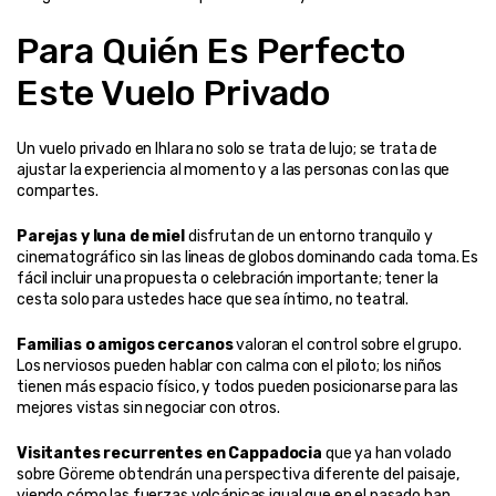
Para Quién Es Perfecto 
Este Vuelo Privado
Un vuelo privado en Ihlara no solo se trata de lujo; se trata de 
ajustar la experiencia al momento y a las personas con las que 
compartes.
Parejas y luna de miel
 disfrutan de un entorno tranquilo y 
cinematográfico sin las lineas de globos dominando cada toma. Es 
fácil incluir una propuesta o celebración importante; tener la 
cesta solo para ustedes hace que sea íntimo, no teatral.
Familias o amigos cercanos
 valoran el control sobre el grupo. 
Los nerviosos pueden hablar con calma con el piloto; los niños 
tienen más espacio físico, y todos pueden posicionarse para las 
mejores vistas sin negociar con otros.
Visitantes recurrentes en Cappadocia
 que ya han volado 
sobre Göreme obtendrán una perspectiva diferente del paisaje, 
viendo cómo las fuerzas volcánicas igual que en el pasado han 