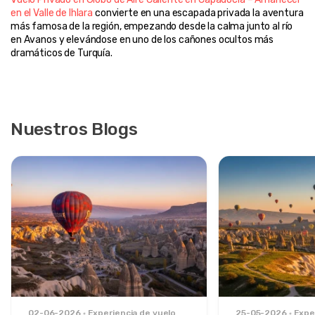
en el Valle de Ihlara
 convierte en una escapada privada la aventura 
más famosa de la región, empezando desde la calma junto al río 
en Avanos y elevándose en uno de los cañones ocultos más 
dramáticos de Turquía.
Nuestros Blogs
02-06-2026
Experiencia de vuelo
25-05-2026
Expe