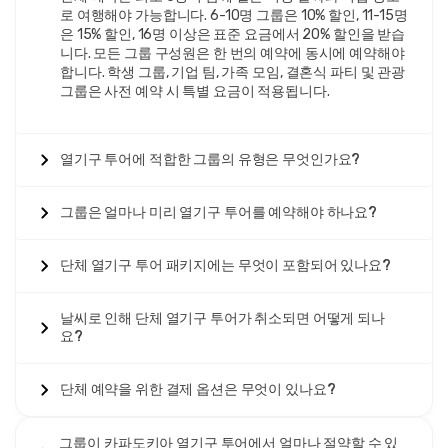
상 참가 시 추가 절약이 가능합니다. 기업 그룹은 종종 개인 전
로 여행해야 가능합니다. 6-10명 그룹은 10% 할인, 11-15명
용 교통편, 확장된 아침 서비스, 전문 사진 촬영 및 브랜드 인증
은 15% 할인, 16명 이상은 표준 요금에서 20% 할인을 받습
서를 포함하는 맞춤 패키지를 받을 수 있습니다. 투어 운영자는
니다. 모든 그룹 구성원은 한 번의 예약에 동시에 예약해야
도매 가격, 유연한 지불 조건, 반복 예약을 위한 전담 계정 관리
합니다. 학생 그룹, 기업 팀, 가족 모임, 결혼식 파티 및 관광
를 통해 혜택을 누릴 수 있습니다.
그룹은 사전 예약 시 특별 요금이 적용됩니다.
조정된 물류
는
카파도키아 단체 열기구 예약
과정을 간소화합
니다. 전담 코디네이터는 여러 시설에서의 호텔 픽업을 처리하
고, 대규모 그룹의 출발 시간을 관리하며, 특별 식단 요구사항을
열기구 투어에 적합한 그룹의 유형은 무엇인가요?
조정하고, 비행 후 그룹 축하를 준비합니다. 여러 바구니 배정은
친구와 가족이 안전 프로토콜 및 중량 분배 요구사항을 준수하
면서 가까운 거리에서 요청할 수 있도록 합니다.
그룹은 얼마나 미리 열기구 투어를 예약해야 하나요?
기업 팀 빌딩
을 통한
카파도키아 열기구 단체 경험
은 강력한 공
유된 기억을 만들어 직장 관계를 강화합니다. 열기구 비행의 협
단체 열기구 투어 패키지에는 무엇이 포함되어 있나요?
력적인 특성과 비현실적인 경치, 두려움을 극복하는 성취는 이
러한 비행을 경영진 리트릿, 판매 인센티브 및 팀 결속 행사에
날씨로 인해 단체 열기구 투어가 취소되면 어떻게 되나
이상적입니다. 많은 운영자들은 회의 공간, 팀 사진촬영 및 축하
요?
준비를 포함한 맞춤형 기업 패키지를 제공합니다.
가족 재회 열기구 투어
는 조부모, 부모 및 자녀가 함께 평생 기
단체 예약을 위한 결제 옵션은 무엇이 있나요?
억에 남는 모험을 공유하는 다세대 경험을 제공합니다. 열기구
비행의 부드러운 성격은 모든 연령대(일반적으로 6세 이상)에
적합하며, 장관을 이루는 풍경은 세대에 걸쳐 대화와 경이로움
그룹이 카파도키아 열기구 투어에서 얼마나 절약할 수 있