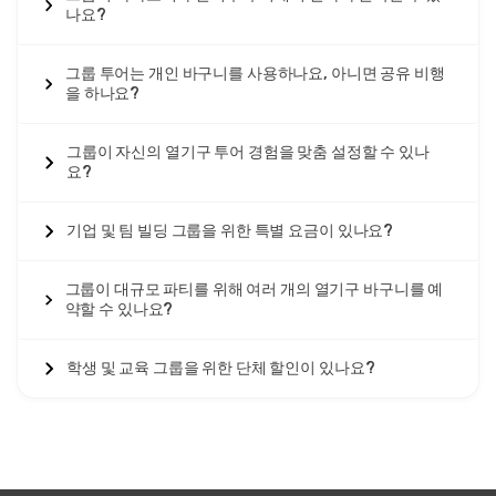
을 불러일으킵니다. 기념일 축하, 이정표 생일 및 확장된 가족
나요?
휴가는 조정된
단체 열기구 비행 카파도키아
로 혜택을 볼 수 있
습니다.
그룹 투어는 개인 바구니를 사용하나요, 아니면 공유 비행
조기 예약을 강력히 권장합니다
카파도키아 단체 열기구 투어
을 하나요?
는 여러 바구니와 대규모 승객 수 조정을 위해 상당한 사전 계획
이 필요합니다. 성수기(4-6월, 9-10월)에는 그룹 가용성이 6-8
주 전까지 차지되므로, 2-3개월 전에 예약하면 선호 날짜를 확
그룹이 자신의 열기구 투어 경험을 맞춤 설정할 수 있나
보하고 최상의 그룹 요금을 보장하며 바구니 조정을 보장하고
요?
그룹 구성원으로부터의 지불 수집을 위한 충분한 시간을 허용
합니다. 막바지 그룹 예약은 제한된 가용성과 가격 협상력이 감
기업 및 팀 빌딩 그룹을 위한 특별 요금이 있나요?
소합니다.
투어 운영자 파트너십
은 확립된 관계를 통해 반복적인
단체 열
그룹이 대규모 파티를 위해 여러 개의 열기구 바구니를 예
기구 예약 카파도키아
를 간소화합니다. 여행사, 기업 행사 기획
약할 수 있나요?
자 및 목적지 관리 회사는 우선 공급자 지위, 성수기 동안의 우
선 배 allocation, 복잡한 그룹 요건에 대한 전담 지원 등의 혜택
을 누릴 수 있습니다.
학생 및 교육 그룹을 위한 단체 할인이 있나요?