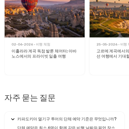
극대화하면서 학교 그룹, 투어 운영자 및 가족 재회의 의미 있는
공중 경험을 제공합니다.
컴포트 바구니 업그레이드
는
단체 열기구 경험 카파도키아
를
위해 12-16명의 승객으로 제한되어 있으며, 더 나은 공간과 우
수한 관찰 조건을 제공합니다. 이러한
컴포트 단체 열기구 비행
은 60-70분 동안의 경험, 샴페인 축하, 덜 붐비는 바구니 및 개
선된 사진 촬영 기회를 제공합니다. 컴포트 바구니는 품질을 우
선시하는 기념일 그룹, 이정표 생일 기념일 및 기업 인센티브 여
02-06-2026
비행 체험
25-05-2026
비행 
행에 적합합니다.
이흘라라 계곡 독점 발룬 체어터: 아바
고르메 계곡에서의
노스에서의 프라이빗 일출 여행
선 여행에서 기대할
자격증을 보유한 조종사와 보험에 가입된 열기구
는 전체
카파
도키아 단체 열기구 투어
동안의 안전을 보장합니다. 모든 운영
자는 민간 항공청 인증을 보유하며, 경험이 풍부한 조종사는
500시간 이상의 비행 시간을 유지합니다. 완전 보험에 가입된
항공기는 국제 안전 기준을 충족하며, 포괄적인 승객 보험은 모
든 참가자를 보호합니다. 엄격한 기상 프로토콜이 비행이 최적
의 조건 하에서만 진행되도록 보장합니다. 그룹 주최자는 상세
자주 묻는 질문
한 안전 브리핑, 비상 연락처 정보 및 예약 과정 전반에 걸친 투
명한 소통을 받습니다.
그룹 친화적인 가격 구조
는
카파도키아 단체 열기구 투어
를 대
카파도키아 열기구 투어의 단체 예약 기준은 무엇입니까?
규모 파트에 대해 경제적으로 매력적으로 만듭니다. 10명 이상
의 예약에는 일반적으로 볼륨 할인 혜택이 제공되며, 20명 이
단체 예약은 최소 6명이 함께 같은 비행 날짜와 픽업 장소