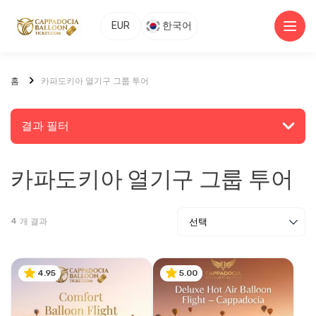
EUR
한국어
홈
카파도키아 열기구 그룹 투어
결과 필터
카파도키아 열기구 그룹 투어
장소 또는 활동 검색
4
개 결과
탐색
4.95
5.00