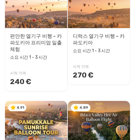
가격대
0EUR
3470 EUR +
편안한 열기구 비행 - 카
디럭스 열기구 비행 - 카
파도키아 프리미엄 일출
파도키아
투어 소요 시간
체험
소요 시간 1 - 3 시간
1 - 3 시간
소요 시간 1 - 3 시간
1 - 4 시간
시작 가격
270 €
시작 가격
240 €
4.91
4.89