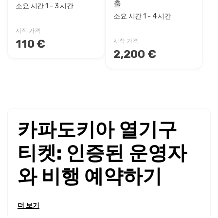
출
소요 시간 1 - 3 시간
소요 시간 1 - 4 시간
시작 가격
110 €
시작 가격
2,200 €
카파도키아 열기구
티켓: 인증된 운영자
와 비행 예약하기
카파도키아 열기구 티켓을 온라인으로 예약하세요
그리고 요
더 보기
정 굴뚝, 고대 계곡, 그리고 달과 같은 풍경 위에서의 세상에서
가장 숨막히는 일출 모험을 경험하세요.
카파도키아 열기구 티