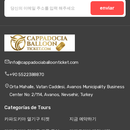
카파도키아 열기구 체험을
enviar
안전하게 확보하세요
카파도키아 열기구 티켓을 예약하세요
오늘 검증된 플랫폼을
통해 실시간 가용성, 즉각적인 확인 및 모든 비행 카테고리에서
竞争력 있는 가격을 제공합니다. 스탠다드 적정 가격, 컴포트
프리미엄 경험, 디럭스 럭셔리 서비스 및 프라이빗 독점성을 비
교하여 완벽한 일출 모험을 찾아보세요. 사전 온라인 예약을 통
해 인증된 전문가가 운영하는 완전 보험이 적용된 열기구로 지
구상에서 가장 특별한 유네스코 세계유산 경관의 일출을 목격
하는 것을 보장합니다.
카파도키아 열기구 티켓을 지금 예약하
info@cappadociaballoonticket.com
세요
그리고 일생일대의 모험을 확보하세요.
+90 5522388870
Orta Mahalle, Vatan Caddesi, Avanos Municipality Business
Center No: 2/114, Avanos, Nevsehir, Turkey
Categorías de Tours
카파도키아 열기구 티켓
지금 예약하기