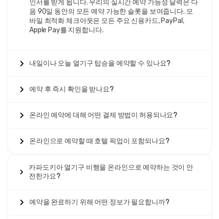
기구 티켓을 미리 예약하는
인서를 받게 됩니다. 우리의 실시간 예약 가능성 달력은 다
음 90일 동안의 모든 예약 가능한 슬롯을 보여줍니다. 모
이유
바일 최적화 체크아웃은 모든 주요 신용카드, PayPal,
Apple Pay를 지원합니다.
카파도키아 열기구 티켓 가격
은 계절, 날씨 조건 및 실시간 수요
에 따라 변동됩니다. 성수기(4월-6월, 9월-10월)에는
카파도키
아 열기구 티켓
이 2-4주 ahead에 매진되며, 특히 디럭스 및 프
내일이나 오늘 열기구 탑승을 예약할 수 있나요?
라이빗 카테고리에서 그렇습니다. 사전에 온라인으로 예약하
면 선호하는 날짜를 보장하고, 최상의 요금을 확보하며, 마음의
평화를 위해 즉각적인 확인을 제공합니다.
예약 후 즉시 확인을 받나요?
실시간 가용성 시스템
을 사용하면
카파도키아 열기구 비행의
가용성을 즉시 확인하고 안전한 온라인 결제로 예약을 잠글 수
온라인 예약에 대해 어떤 결제 방법이 허용되나요?
있습니다. 면허가 있는 운영자는 모든 카파도키아 숙소에서 무
료 호텔 픽업을 제공하며, 최적의 일출 타이밍과 안정적인 비행
온라인으로 예약할 때 호텔 픽업이 포함되나요?
조건을 위해 보통 오전 4:30-5:00에 출발합니다.
겨울철(11월-3월)에는
할인된 카파도키아 열기구 티켓
이 20-
카파도키아 열기구 비행을 온라인으로 예약하는 것이 안
30% 저렴하지만, 날씨 취소 가능성이 증가합니다. 여름은 최
전한가요?
대 비행일수를 제공하지만 관광객 혼잡도 높아지고 가격이 약
간 상승합니다.
카파도키아 열기구 티켓을 예약하는 것
은 모든
비행 카테고리에서 최적의 가용성을 확보하기 위해 30-60일
예약을 완료하기 위해 어떤 정보가 필요합니까?
전에 이루어야 합니다.