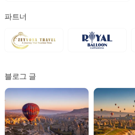
켓을 예약하면
완전 보험이 적용된 열기구로 비행하는 면허가
있는 조종사들이 운영하는 일생일대의 여행을 확보하는 것입
파트너
니다. 비행 옵션을 이해하면 예산과 여행 날짜에 맞는 완벽한
카
파도키아 열기구 비행 티켓
을 선택할 수 있습니다.
카파도키아 열기구 비행 카
테고리 비교하기
카파도키아 열기구 티켓
은 다양한 선호와 그룹 크기에 맞게 설
계된 네 가지 뚜렷한 카테고리로 제공됩니다.
스탠다드 열기구 비행
은 20-28명의 승객을 수용하며 접근 가
블로그 글
능한 가격에 진정한 공중 경험을 제공합니다. 이
저렴한 카파도
키아 열기구 티켓
은 성수기 동안 €130-180의 범위이며, 호텔
픽업, 가벼운 아침 식사, 60분 비행 및 기념증명서를 포함합니
다. 스탠다드 비행은 가치 극대화와 함께 괴레메 계곡의 상징적
인 바위 형성과 역사적인 동굴 주거지의 멋진 경치를 제공합니
다.
컴포트 열기구 비행 카파도키아
는 승객 수를 12-16명으로 제한
하여 더 많은 공간을 제공하는 프리미엄 일출 경험을 만듭니다.
컴포트 열기구 티켓 카파도키아를 구입하면 60-70분 비행, 샴