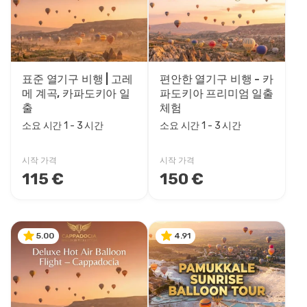
가격대
0EUR
3461 EUR +
표준 열기구 비행 | 고레
편안한 열기구 비행 - 카
메 계곡, 카파도키아 일
파도키아 프리미엄 일출
투어 소요 시간
출
체험
1 - 3 시간
소요 시간 1 - 3 시간
소요 시간 1 - 3 시간
1 - 4 시간
시작 가격
시작 가격
115 €
150 €
5.00
4.91