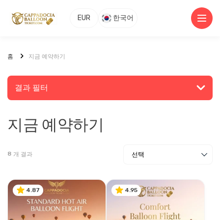
EUR
한국어
홈
지금 예약하기
결과 필터
지금 예약하기
장소 또는 활동 검색
8
개 결과
탐색
4.87
4.95