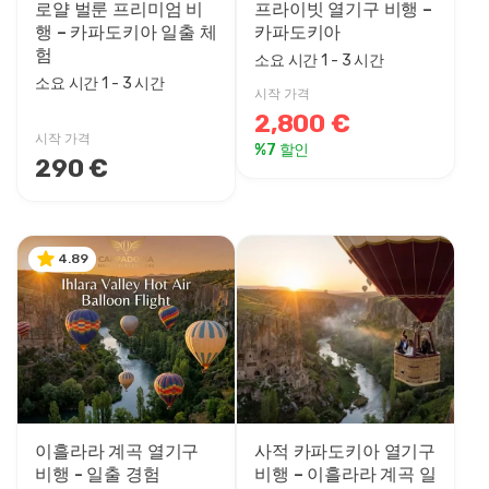
로얄 벌룬 프리미엄 비
프라이빗 열기구 비행 –
행 – 카파도키아 일출 체
카파도키아
험
소요 시간 1 - 3 시간
소요 시간 1 - 3 시간
시작 가격
2,800 €
시작 가격
%7 할인
290 €
4.89
이흘라라 계곡 열기구
사적 카파도키아 열기구
비행 - 일출 경험
비행 – 이흘라라 계곡 일