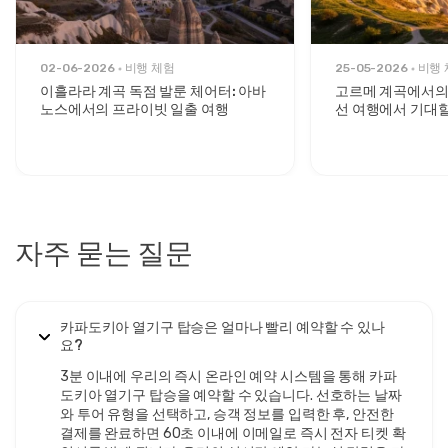
페인 축하 및 unobstructed photography를 위해 덜 붐비는 바
구니를 기대할 수 있습니다. 1인당 €180-240의 가격으로, 이
비행은 합리적인 가격과 향상된 편안함 및 뛰어난 전망 조건의
균형을 이룹니다.
02-06-2026
비행 체험
25-05-2026
비행 
이흘라라 계곡 독점 발룬 체어터: 아바
고르메 계곡에서의
디럭스 열기구 비행
는 단 8-12명의 승객을 수용하여 여행 전반
노스에서의 프라이빗 일출 여행
선 여행에서 기대할
에 걸쳐 VIP 대우를 제공합니다. 이
럭셔리 카파도키아 열기구
티켓
은 70-90분 비행, 고급 아침 식사, 우선 탑승 및 전문 사진
서비스가 포함되어 있습니다. €250-350의 가격으로, 디럭스
비행은 확장된 비행 시간, 개인화된 조종사 대면, 특별한 행사에
적합한 극적으로 개선된 사진 기회를 통해 프리미엄 비용을 정
당화합니다.
프라이빗 열기구 비행
는 2-8명의 승객을 위해 완전한 독점을
자주 묻는 질문
제공하며 궁극적인 프라이버시와 사용자 정의를 원하는 분들
께 적합합니다.
프라이빗 카파도키아 열기구 예약
은 바구니당
€1,500-3,000의 비용이 발생하며, 유연한 일정 조정, 맞춤형
비행 경로 및 제안이나 기념일에 적합한 친밀한 축하를 포함합
카파도키아 열기구 탑승은 얼마나 빨리 예약할 수 있나
니다.
Ihlara Valley 프라이빗 열기구 비행
은 전통적인 괴레메
요?
지역을 넘어 드라마틱한 협곡 경로를 탐험하는 독특한 대안을
제공합니다.
3분 이내에 우리의 즉시 온라인 예약 시스템을 통해 카파
도키아 열기구 탑승을 예약할 수 있습니다. 선호하는 날짜
온라인으로 카파도키아 열
와 투어 유형을 선택하고, 승객 정보를 입력한 후, 안전한
결제를 완료하면 60초 이내에 이메일로 즉시 전자 티켓 확