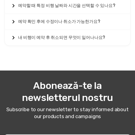
면허가 있는 조종사와 완전
예약할 때 특정 비행 날짜와 시간을 선택할 수 있나요?
보험이 적용된 열기구
예약 확인 후에 수정이나 취소가 가능한가요?
모든
카파도키아 열기구 비행
은 엄격한 민간 항공 당국 규정에
따라 운영되며 최소 500시간 이상의 비행 경력을 가진 면허가
내 비행이 예약 후 취소되면 무엇이 일어나나요?
있는 상업 조종사들이 비행합니다. 카파도키아 열기구 티켓을
온라인으로 구매하면, 국제 안전 기준을 충족하는 완전 보험이
적용된 항공기를 보장받고, comprehensive passenger
insurance 및 완벽한 안전 기록을 유지하는 운영자를 만날 수
있습니다.
TÜRSAB 면허 여행사
와 같은 인증된 예약 플랫폼은 투명한
가격, 명확한 취소 정책 및 인증된 열기구 회사와의 직접적인
Abonează-te la
파트너십을 보장합니다. 날씨로 인한 취소는 전액 환불 또는 무
료 일정 변경을 포함하며, 개인 취소는 부분 환불을 위해 48-
newsletterul nostru
72시간 전에 통지해야 합니다.
즉각적인 확인 이메일
은 정확한 비행 카테고리, 면허 운영자 이
Subscribe to our newsletter to stay informed about
름, 픽업 시간, 비상 연락처 및 상세한 일정 을 명시합니다. 안전
our products and campaigns
한 결제 방법은 거래를 보호하며, 실시간 재고 시스템은 비공식
리셀러에서 흔히 발생하는 과도 예약을 방지합니다.