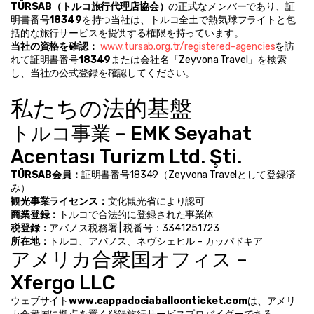
TÜRSAB（トルコ旅行代理店協会）
の正式なメンバーであり、証
明書番号
18349
を持つ当社は、トルコ全土で熱気球フライトと包
括的な旅行サービスを提供する権限を持っています。
当社の資格を確認：
www.tursab.org.tr/registered-agencies
を訪
れて証明書番号
18349
または会社名「Zeyvona Travel」を検索
し、当社の公式登録を確認してください。
私たちの法的基盤
トルコ事業 – EMK Seyahat 
Acentası Turizm Ltd. Şti.
TÜRSAB会員：
証明書番号18349（Zeyvona Travelとして登録済
み）
観光事業ライセンス：
文化観光省により認可
商業登録：
トルコで合法的に登録された事業体
税登録：
アバノス税務署 | 税番号：3341251723
所在地：
トルコ、アバノス、ネヴシェヒル – カッパドキア
アメリカ合衆国オフィス – 
Xfergo LLC
ウェブサイト
www.cappadociaballoonticket.com
は、アメリ