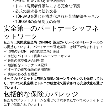
法的に拘束力のある予約契約
トルコ消費者保護法による完全な保護
公式の請求書と法的文書
TÜRSABを通じた構造化された苦情解決チャネル
TÜRSABの保証制度の保護
安全第一のパートナーシップネ
ットワーク
私たちは
民間航空当局（SHGM）認定のバルーンオペレーター
との
み提携しています。パートナーの選定基準には以下が含まれます：
✓ 現在のSHGM（民間航空当局）認証
✓ 有効なパイロット商業バルーンライセンス
✓ 最新の航空機適合証明書
✓ 包括的なメンテナンス記録
✓ すべての乗客保険の適用範囲
✓ 実績のある安全履歴
すべてのパイロットは有効な商業バルーンライセンスを保持してお
り、すべての航空機はトルコの航空法で要求される安全検査を受け
ています。
包括的な保険カバレッジ
私たちのプラットフォームを通じて予約されたすべてのフライトは
以下で保護されています：