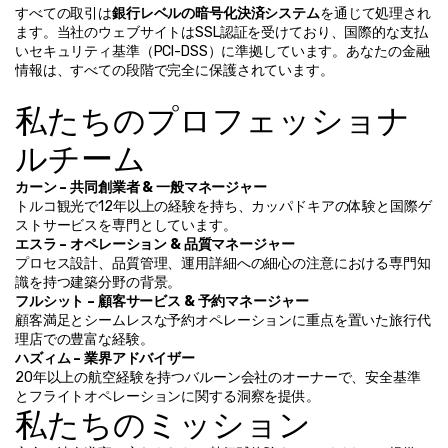
すべての取引は
銀行レベルの暗号化決済システム
を通じて処理され
ます。当社のウェブサイトはSSL認証を受けており、国際的な支払
いセキュリティ基準（PCI-DSS）に準拠しています。あなたの金融
情報は、すべての段階で完全に保護されています。
私たちのプロフェッショナ
ルチーム
カーン – 共同創業者 & 一般マネージャー
トルコ観光で12年以上の経験を持ち、カッパドキアの体験と国際ゲ
ストサービスを専門としています。
エスラ – オペレーション & 品質マネージャー
プロセス設計、品質管理、運用詳細への細心の注意における専門知
識を持つ建築分野の背景。
フルシット – 顧客サービス & 予約マネージャー
顧客満足とシームレスな予約オペレーションに重点を置いた旅行代
理店での豊富な経験。
ハズィム – 業界アドバイザー
20年以上の航空経験を持つバルーン会社のオーナーで、安全基準
とフライトオペレーションに関する洞察を提供。
私たちのミッション