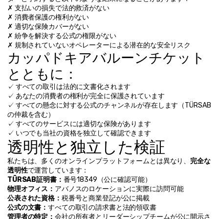
✗ 支払いの損失で法的救済がない
✗ 消費者保護の権利がない
✗ 適切な保険カバーがない
✗ 紛争を解決する公式の権限がない
✗ 規制されていないオペレーターによる潜在的な安全リスク
カッパドキアバルーンチケット
とともに：
✓ すべての取引は法的に文書化されます
✓ あなたの消費者の権利が完全に保護されています
✓ すべての懸念に対する公式のチャンネルが存在します（TÜRSAB
の仲裁を含む）
✓ すべてのサービスには適切な保険があります
✓ いつでも当社の資格を独立して確認できます
透明性と独立した検証
私たちは、多くのオンラインプラットフォームとは異なり、
完全な
透明性
で運営しています：
TÜRSAB証明書：
番号18349（公に確認可能）
物理オフィス：
アバノスのロケーションに実際に訪問可能
公表された資格：
税番号と商業登記が公に掲載
公式の文書：
すべての取引の請求書と法的領収書
管理者の特定：
会社の所有者とリーダーシップチームが公に開示さ