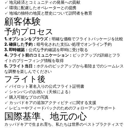
✓ 地元経済とコミュニティの発展への貢献
✓ 環境に配慮したオペレーターとの提携
✓ 地域の独特の地質と歴史について訪問者を教育
顧客体験
予約プロセス
1. オプションをブラウズ：
明確な価格でフライトパッケージを比較
2. 確保した予約：
暗号化された支払い処理でオンライン予約
3. 即時確認：
公式な予約確認を即時に受け取る
4. フライト前のコミュニケーション：
ピックアップの詳細とフラ
イトのブリーフィング情報を取得
5. フライト当日：
ホテルのピックアップから着陸までのシームレス
な調整を楽しんでください
フライト後
✓ パイロット署名入りの公式フライト証明書
✓ シャンパンのお祝い（天候による）
✓ 購入可能なプロの写真
✓ カッパドキアの追加アクティビティに関する支援
✓ レビューやフィードバックのためのフォローアップサポート
国際基準、地元の心
カッパドキアで生まれ育ち、私たちは世界のベストプラクティスで