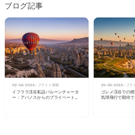
ブログ記事
02-06-2026
フライト体験
25-05-2026
フラ
イフララ渓谷私設バルーンチャータ
ゴレメ渓谷での標
ー：アバノスからのプライベートサ
気球飛行で期待で
ンライズエスケープ