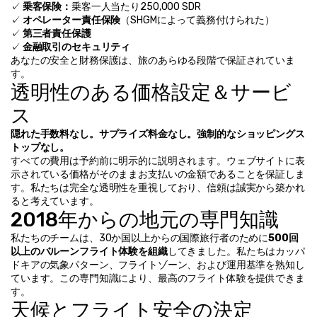
✓ 
乗客保険：
乗客一人当たり250,000 SDR
✓ 
オペレーター責任保険
（SHGMによって義務付けられた）
✓ 
第三者責任保護
✓ 
金融取引のセキュリティ
あなたの安全と財務保護は、旅のあらゆる段階で保証されていま
す。
透明性のある価格設定＆サービ
ス
隠れた手数料なし。サプライズ料金なし。強制的なショッピングス
トップなし。
すべての費用は予約前に明示的に説明されます。ウェブサイトに表
示されている価格がそのままお支払いの金額であることを保証しま
す。私たちは完全な透明性を重視しており、信頼は誠実から築かれ
ると考えています。
2018年からの地元の専門知識
私たちのチームは、30か国以上からの国際旅行者のために
500回
以上のバルーンフライト体験を組織
してきました。私たちはカッパ
ドキアの気象パターン、フライトゾーン、および運用基準を熟知し
ています。この専門知識により、最高のフライト体験を提供できま
す。
天候とフライト安全の決定