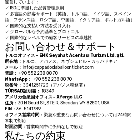
運営しています：
✓ ISOに準拠した品質管理原則
✓ 多言語の顧客サポート（英語、トルコ語、ドイツ語、スペイン
語、フランス語、ロシア語、中国語、イタリア語、ポルトガル語）
✓ 国際的な支払い方法を受け入れ
✓ グローバルな予約基準とプロトコル
✓ 国際的なレベルでの顧客サービスの卓越性
お問い合わせ＆サポート
トルコオフィス – EMK Seyahat Acentası Turizm Ltd. Şti.
所在地：
トルコ、アバノス、ネヴシェヒル – カッパドキア
メール：
 info@cappadociaballoonticket.com
電話：
 +90 552 238 88 70
WhatsApp：
 +90 552 238 88 70
税番号：
 3341251723（アバノス税務署）
TÜRSAB証明書：
 18349
アメリカ合衆国オフィス – Xfergo LLC
住所：
30 N Gould St, STE R, Sheridan, WY 82801, USA
EIN：
36-5141789
オフィス営業時間：
緊急や重要なお問い合わせについては24時間
体制で対応
対面訪問：
営業時間中に予約なしで歓迎
私たちの約束