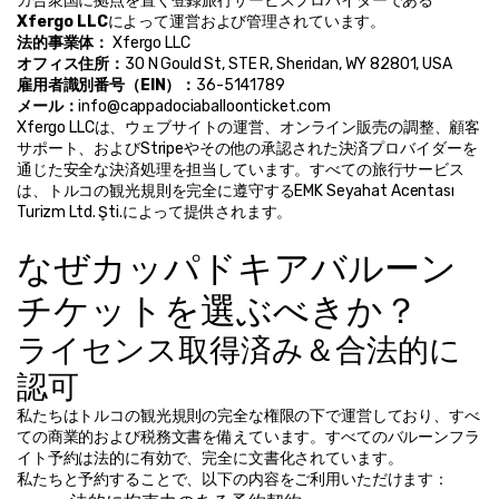
カ合衆国に拠点を置く登録旅行サービスプロバイダーである
Xfergo LLC
によって運営および管理されています。
法的事業体：
 Xfergo LLC
オフィス住所：
30 N Gould St, STE R, Sheridan, WY 82801, USA
雇用者識別番号（EIN）：
36-5141789
メール：
info@cappadociaballoonticket.com
Xfergo LLCは、ウェブサイトの運営、オンライン販売の調整、顧客
サポート、およびStripeやその他の承認された決済プロバイダーを
通じた安全な決済処理を担当しています。すべての旅行サービス
は、トルコの観光規則を完全に遵守するEMK Seyahat Acentası 
Turizm Ltd. Şti.によって提供されます。
なぜカッパドキアバルーン
チケットを選ぶべきか？
ライセンス取得済み＆合法的に
認可
私たちはトルコの観光規則の完全な権限の下で運営しており、すべ
ての商業的および税務文書を備えています。すべてのバルーンフラ
イト予約は法的に有効で、完全に文書化されています。
私たちと予約することで、以下の内容をご利用いただけます：