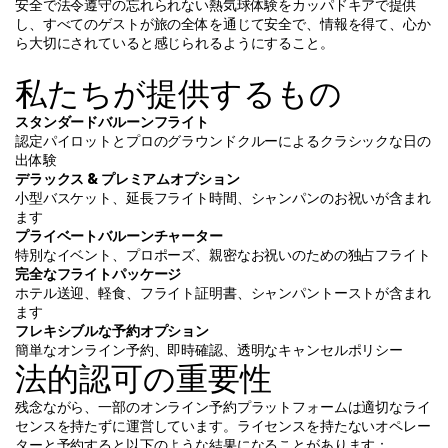
安全で法令遵守の忘れられない熱気球体験をカッパドキアで提供
し、すべてのゲストが旅の全体を通じて安全で、情報を得て、心か
ら大切にされていると感じられるようにすること。
私たちが提供するもの
スタンダードバルーンフライト
認定パイロットとプロのグラウンドクルーによるクラシックな日の
出体験
デラックス & プレミアムオプション
小型バスケット、延長フライト時間、シャンパンのお祝いが含まれ
ます
プライベートバルーンチャーター
特別なイベント、プロポーズ、親密なお祝いのための独占フライト
完全なフライトパッケージ
ホテル送迎、軽食、フライト証明書、シャンパントーストが含まれ
ます
フレキシブルな予約オプション
簡単なオンライン予約、即時確認、透明なキャンセルポリシー
法的認可の重要性
残念ながら、一部のオンライン予約プラットフォームは適切なライ
センスを持たずに運営しています。ライセンスを持たないオペレー
ターと予約すると以下のような結果になることがあります：