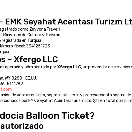
– EMK Seyahat Acentası Turizm Ltd
registrado como Zeyvona Travel)
el Ministerio de Cultura y Turismo
 registrada en Turquía
 Número fiscal: 3341251723
rquía
os – Xfergo LLC
 es operado y administrado por 
Xfergo LLC
, un proveedor de servicios 
an, WY 82801, EE.UU.
 36-5141789
et.com
nación de ventas en línea, soporte al cliente y procesamiento seguro de
porcionados por EMK Seyahat Acentası Turizm Ltd. Şti. en total cumplimi
docia Balloon Ticket?
 autorizado