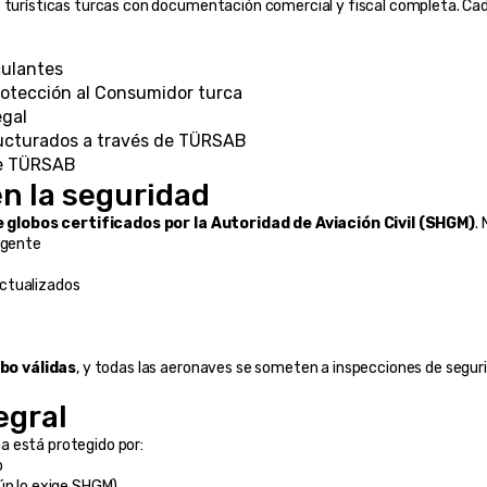
s turísticas turcas con documentación comercial y fiscal completa. Cad
culantes
rotección al Consumidor turca
egal
ructurados a través de TÜRSAB
de TÜRSAB
n la seguridad
globos certificados por la Autoridad de Aviación Civil (SHGM)
.
igente
actualizados
bo válidas
, y todas las aeronaves se someten a inspecciones de segurida
egral
a está protegido por:
o
ún lo exige SHGM)