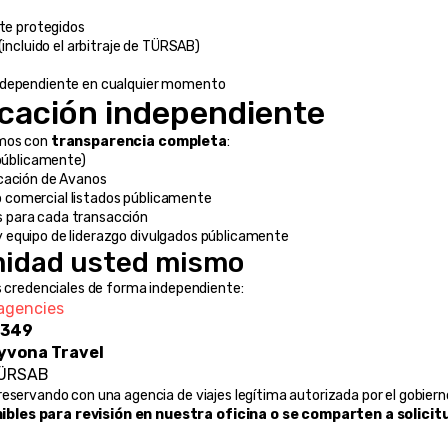
te protegidos
(incluido el arbitraje de TÜRSAB)
independiente en cualquier momento
icación independiente
mos con 
transparencia completa
:
públicamente)
icación de Avanos
ro comercial listados públicamente
es para cada transacción
 y equipo de liderazgo divulgados públicamente
imidad usted mismo
as credenciales de forma independiente:
agencies
8349
yvona Travel
 TÜRSAB
eservando con una agencia de viajes legítima autorizada por el gobiern
ibles para revisión en nuestra oficina o se comparten a solicit