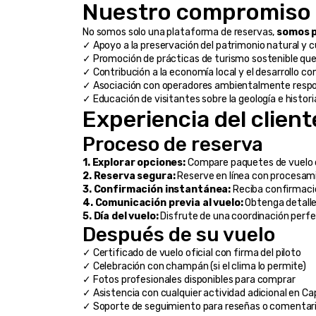
Nuestro compromiso 
No somos solo una plataforma de reservas, 
somos p
✓ Apoyo a la preservación del patrimonio natural y c
✓ Promoción de prácticas de turismo sostenible qu
✓ Contribución a la economía local y el desarrollo c
✓ Asociación con operadores ambientalmente resp
✓ Educación de visitantes sobre la geología e histori
Experiencia del client
Proceso de reserva
1. Explorar opciones:
 Compare paquetes de vuelo c
2. Reserva segura:
 Reserve en línea con procesam
3. Confirmación instantánea:
 Reciba confirmaci
4. Comunicación previa al vuelo:
 Obtenga detalle
5. Día del vuelo:
 Disfrute de una coordinación perfec
Después de su vuelo
✓ Certificado de vuelo oficial con firma del piloto
✓ Celebración con champán (si el clima lo permite)
✓ Fotos profesionales disponibles para comprar
✓ Asistencia con cualquier actividad adicional en C
✓ Soporte de seguimiento para reseñas o comentar