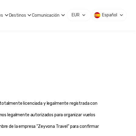
EUR
Español
es
Destinos
Comunicación
s totalmente licenciada y legalmente registrada con 
mos legalmente autorizados para organizar vuelos 
mbre de la empresa "Zeyvona Travel" para confirmar 