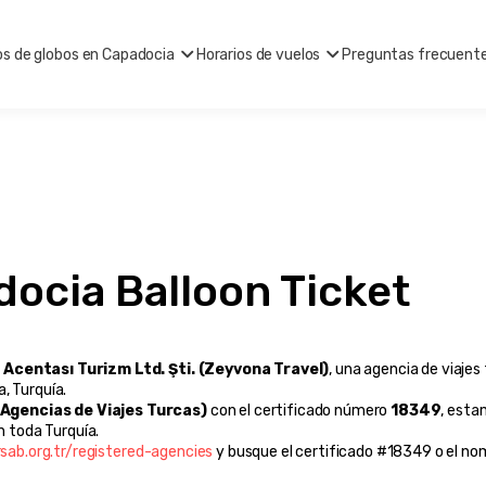
os de globos en Capadocia
Horarios de vuelos
Preguntas frecuent
ocia Balloon Ticket
Acentası Turizm Ltd. Şti. (Zeyvona Travel)
, una agencia de viaje
, Turquía.
Agencias de Viajes Turcas)
 con el certificado número 
18349
, esta
n toda Turquía.
sab.org.tr/registered-agencies
 y busque el certificado #18349 o el no