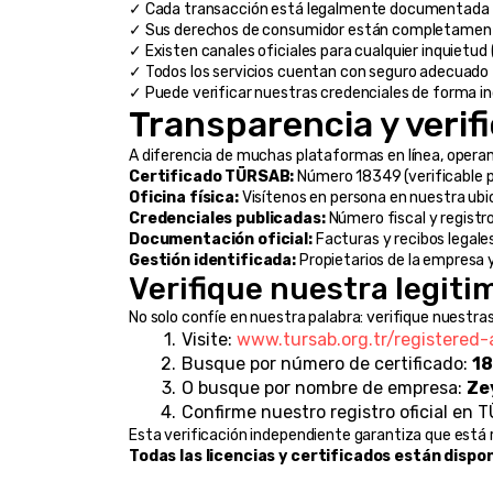
✓ Cada transacción está legalmente documentada
✓ Sus derechos de consumidor están completamen
✓ Existen canales oficiales para cualquier inquietud 
✓ Todos los servicios cuentan con seguro adecuado
✓ Puede verificar nuestras credenciales de forma 
Transparencia y verif
A diferencia de muchas plataformas en línea, opera
Certificado TÜRSAB:
 Número 18349 (verificable 
Oficina física:
 Visítenos en persona en nuestra ub
Credenciales publicadas:
 Número fiscal y regist
Documentación oficial:
 Facturas y recibos legal
Gestión identificada:
 Propietarios de la empresa
Verifique nuestra legit
No solo confíe en nuestra palabra: verifique nuestr
Visite: 
www.tursab.org.tr/registered-
Busque por número de certificado: 
1
O busque por nombre de empresa: 
Ze
Confirme nuestro registro oficial en
Esta verificación independiente garantiza que está r
Todas las licencias y certificados están dispon