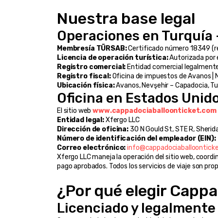
Nuestra base legal
Operaciones en Turquía 
Membresía TÜRSAB:
 Certificado número 18349 (
Licencia de operación turística:
 Autorizada por 
Registro comercial:
 Entidad comercial legalmente
Registro fiscal:
 Oficina de impuestos de Avanos |
Ubicación física:
 Avanos, Nevşehir – Capadocia, Tu
Oficina en Estados Unid
El sitio web 
www.cappadociaballoonticket.com
Entidad legal:
 Xfergo LLC
Dirección de oficina:
 30 N Gould St, STE R, Sherid
Número de identificación del empleador (EIN):
Correo electrónico:
info@cappadociaballoontick
Xfergo LLC maneja la operación del sitio web, coordi
pago aprobados. Todos los servicios de viaje son pro
¿Por qué elegir Cappa
Licenciado y legalmente