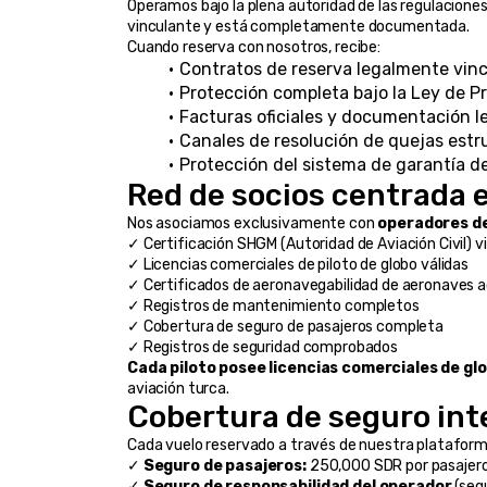
Operamos bajo la plena autoridad de las regulacione
vinculante y está completamente documentada.
Cuando reserva con nosotros, recibe:
Contratos de reserva legalmente vin
Protección completa bajo la Ley de P
Facturas oficiales y documentación l
Canales de resolución de quejas est
Protección del sistema de garantía 
Red de socios centrada e
Nos asociamos exclusivamente con 
operadores de 
✓ Certificación SHGM (Autoridad de Aviación Civil) v
✓ Licencias comerciales de piloto de globo válidas
✓ Certificados de aeronavegabilidad de aeronaves 
✓ Registros de mantenimiento completos
✓ Cobertura de seguro de pasajeros completa
✓ Registros de seguridad comprobados
Cada piloto posee licencias comerciales de glo
aviación turca.
Cobertura de seguro int
Cada vuelo reservado a través de nuestra plataform
✓ 
Seguro de pasajeros:
 250,000 SDR por pasajer
✓ 
Seguro de responsabilidad del operador
 (seg