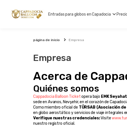
Entradas para globos en Capadocia
Preci
página de inicio
Empresa
Empresa
Acerca de Cappad
Quiénes somos
Cappadocia Balloon Ticket
 opera bajo 
EMK Seyahat 
sede en Avanos, Nevşehir, en el corazón de Capadocia
Como miembro oficial de 
TÜRSAB (Asociación de 
en globo aerostático y servicios de viaje integrales e
Verifique nuestras credenciales:
 Visite 
www.tur
nuestro registro oficial.