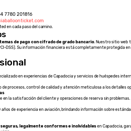
0
44 7780 201816
iaballoonticket.com
sted en cada paso del camino.
os
stemas de pago con cifrado de grado bancario
. Nuestro sitio web 
(PCI-DSS). Su información financiera está completamente protegida en
sional
ecializado en experiencias de Capadocia y servicios de huéspedes inter
de procesos, control de calidad y atención meticulosa a los detalles o
vas
 en la satisfacción del cliente y operaciones de reserva sin problemas.
años de experiencia en aviación, brindando información sobre estándar
 seguras, legalmente conformes e inolvidables
 en Capadocia, gar