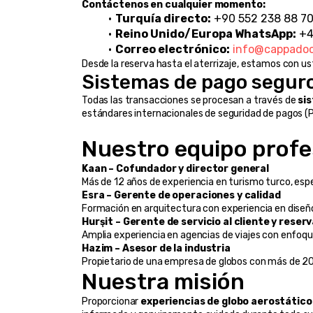
Contáctenos en cualquier momento:
Turquía directo:
 +90 552 238 88 7
Reino Unido/Europa WhatsApp:
 +
Correo electrónico:
info@cappadoc
Desde la reserva hasta el aterrizaje, estamos con u
Sistemas de pago segur
Todas las transacciones se procesan a través de 
si
estándares internacionales de seguridad de pagos 
Nuestro equipo profe
Kaan – Cofundador y director general
Más de 12 años de experiencia en turismo turco, esp
Esra – Gerente de operaciones y calidad
Formación en arquitectura con experiencia en diseño 
Hurşit – Gerente de servicio al cliente y reser
Amplia experiencia en agencias de viajes con enfoque
Hazim – Asesor de la industria
Propietario de una empresa de globos con más de 20 
Nuestra misión
Proporcionar 
experiencias de globo aerostático