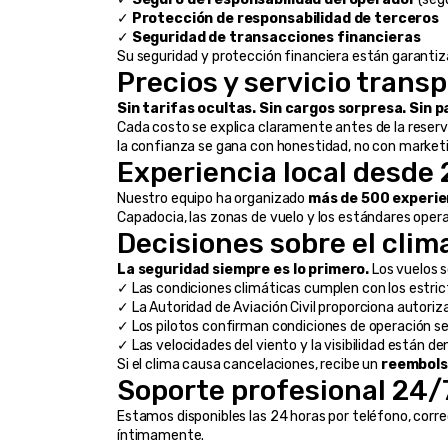
✓ 
Protección de responsabilidad de terceros
✓ 
Seguridad de transacciones financieras
Su seguridad y protección financiera están garantiz
Precios y servicio trans
Sin tarifas ocultas. Sin cargos sorpresa. Sin
Cada costo se explica claramente antes de la reserv
la confianza se gana con honestidad, no con marketi
Experiencia local desde
Nuestro equipo ha organizado 
más de 500 experien
Capadocia, las zonas de vuelo y los estándares operati
Decisiones sobre el clima
La seguridad siempre es lo primero.
 Los vuelos 
✓ Las condiciones climáticas cumplen con los estri
✓ La Autoridad de Aviación Civil proporciona autoriz
✓ Los pilotos confirman condiciones de operación s
✓ Las velocidades del viento y la visibilidad están de
Si el clima causa cancelaciones, recibe un 
reembols
Soporte profesional 24/
Estamos disponibles las 24 horas por teléfono, cor
íntimamente.