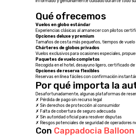
informado y genuinamente cuidado durante todo su 
Qué ofrecemos
Vuelos en globo estándar
Experiencias clásicas al amanecer con pilotos certif
Opciones deluxe y premium
Tamaños de cesta más pequeños, tiempos de vuelo 
Chárteres de globos privados
Vuelos exclusivos para ocasiones especiales, propue
Paquetes de vuelo completos
Recogida en el hotel, desayuno ligero, certificado de
Opciones de reserva flexibles
Reservas en línea fáciles con confirmación instantá
Por qué importa la aut
Desafortunadamente, algunas plataformas de reserva 
✗ Pérdida de pago sin recurso legal
✗ Sin derechos de protección al consumidor
✗ Falta de cobertura de seguro adecuada
✗ Sin autoridad oficial para resolver disputas
✗ Riesgos potenciales de seguridad de operadores n
Con 
Cappadocia Balloon