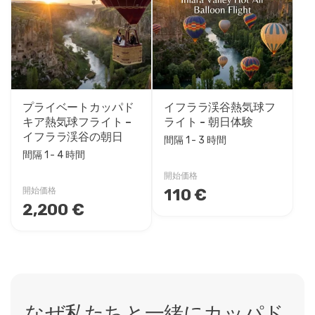
プライベートカッパド
イフララ渓谷熱気球フ
キア熱気球フライト –
ライト - 朝日体験
イフララ渓谷の朝日
間隔 1 - 3 時間
間隔 1 - 4 時間
開始価格
110 €
開始価格
2,200 €
なぜ私たちと一緒にカッパド