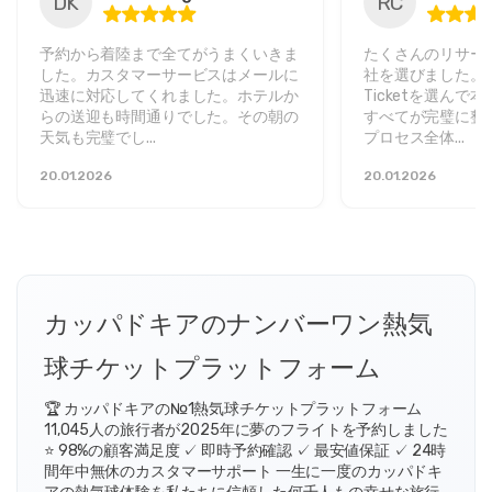
DK
RC
予約から着陸まで全てがうまくいきま
たくさんのリサー
した。カスタマーサービスはメールに
社を選びました。Capp
迅速に対応してくれました。ホテルか
Ticketを選ん
らの送迎も時間通りでした。その朝の
すべてが完璧に整
天気も完璧でし...
プロセス全体...
20.01.2026
20.01.2026
カッパドキアのナンバーワン熱気
球チケットプラットフォーム
🏆 カッパドキアの№1熱気球チケットプラットフォーム
11,045人の旅行者が2025年に夢のフライトを予約しました
⭐ 98%の顧客満足度 ✓ 即時予約確認 ✓ 最安値保証 ✓ 24時
間年中無休のカスタマーサポート 一生に一度のカッパドキ