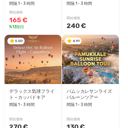
間隔 1 - 3 時間
間隔 1 - 3 時間
開始価格
165 €
開始価格
240 €
%13割引
5.00
4.91
デラックス気球フライ
パムッカレサンライズ
ト - カッパドキア
バルーンツアー
間隔 1 - 3 時間
間隔 1 - 3 時間
開始価格
開始価格
270 €
130 €