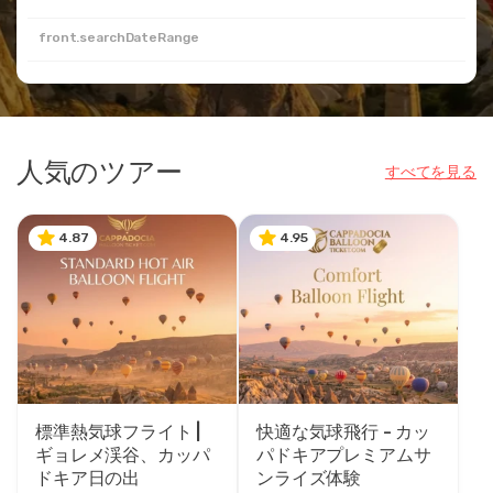
front.searchDateRange
人気のツアー
すべてを見る
4.87
4.95
標準熱気球フライト |
快適な気球飛行 - カッ
ギョレメ渓谷、カッパ
パドキアプレミアムサ
ドキア日の出
ンライズ体験