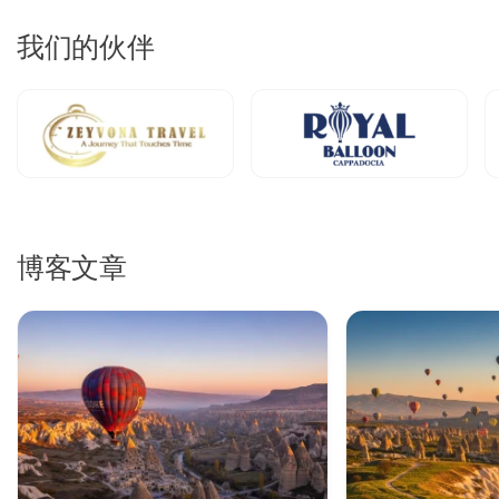
卡帕多奇亚热气球飞行费用
时，根据您选择标准、舒适、豪华
还是私人飞行选项，预计价格范围从€130-3,000不等。
我们的伙伴
卡帕多奇亚标准热气球飞行价格
代表最经济的选择，在旺季(4
月至6月、9月至10月)每人€130-180，在淡季月份(11月至3
月)€100-140。这些**
标准热气球飞行
每个吊篮可容纳20-28
名乘客，包括酒店接送、简单早餐、60分钟飞行、飞行证书
和保险。标准价格提供真实的空中体验，非常适合寻求
实惠的
卡帕多奇亚热气球旅游费用**的预算意识强的旅行者。
卡帕多奇亚舒适热气球价格
在旺季每人€180-240，在较安静
的月份€150-200。这些**
舒适热气球飞行
将容量限制为12-
16名乘客，提供更多空间、60-70分钟飞行、香槟庆祝和卓
博客文章
越的摄影条件。在比较
卡帕多奇亚热气球飞行价格**时，舒适
类别为优先考虑增强体验而无需豪华级投资的旅行者提供了出
色的价值。
卡帕多奇亚豪华热气球飞行价格
在旺季要求每人€250-350的
高级费率，在淡季€200-280。这些**
豪华热气球体验
仅容纳
8-12名乘客，提供75-90分钟飞行、美食早餐、优先登机、
专业摄影和全程VIP服务。豪华价格反映了延长的时间、个性
化关注和奢侈设施，证明
卡帕多奇亚热气球旅游价格**更高是
合理的。
卡帕多奇亚私人热气球飞行价格
代表高端级别，根据季节、乘