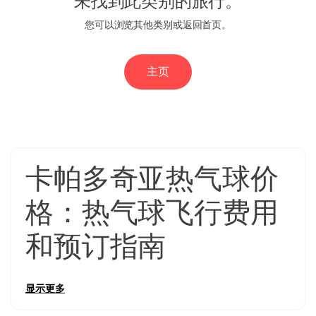
未找到此类别的旅行。
价格范围
您可以浏览其他类别或返回首页。
0EUR
3470 EUR +
主页
一圈持续时间
1 - 3 小时
1 - 4 小时
卡帕多奇亚热气球价
格：热气球飞行费用
和预订指南
卡帕多奇亚热气球价格
根据飞行类别、季节、乘客容量和包含
显示更多
的服务而有很大差异。了解
卡帕多奇亚热气球价格
有助于旅行
者合理预算，并在预订这一生一次的体验时识别价值。在研究