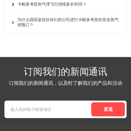
之间分摊时提供无与伦比的独享性。您的理想类别取决于预
卡帕多奇亚热气球飞行持续多长时间？
算、场合重要性和期望的体验水平。
了解
卡帕多奇亚热气球门票价格
使您能够做出明智的预订决
为什么我应该信任你们的公司进行卡帕多奇亚的安全热气
策，确保您选择符合预算的飞行类别，同时提供在仙女烟囱、
球预订？
古老山谷和月球景观上空的神奇日出体验，这些使卡帕多奇亚
成为地球上首屈一指的热气球目的地之一。
订阅我们的新闻通讯
订阅我们的新闻通讯，以及时了解我们的产品和活动
发送