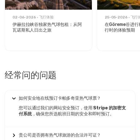
客数量和定制，每个吊篮(不是每人)费用为€1,500-3,000。
这些**
私人热气球飞行
为2-8名乘客提供专用吊篮，具有灵活
的时间安排、定制路线和完全的隐私。当在乘客之间分摊时，
02-06-2026
飞行体验
25-05-2026
飞行
私人
卡帕多奇亚热气球费用**与豪华每人费率相比具有竞争
伊赫拉拉峡谷独家热气球包租：从阿
在Göreme谷进
力，同时提供无与伦比的独享性。
瓦诺斯私人日出之旅
行时的体验预期
季节性价格变化
显著影响
卡帕多奇亚热气球乘坐费用
。旺季(4
月至6月、9月至10月)在所有类别中需求最高、价格最高。过
渡月份(3月、11月)在保持良好天气条件的同时提供10-15%的
适度节省。冬季月份(12月至2月)提供20-30%的最深折扣，
但由于天气原因取消率更高。
经常问的问题
卡帕多奇亚热气球价格包含的内容
通常包括从所有卡帕多奇亚
住宿的酒店接送、飞行前的简单早餐或茶点、覆盖所有乘客的
飞行保险、由飞行员签名的纪念飞行证书以及根据类别而异的
飞行后庆祝活动。高级类别增加香槟祝酒、专业摄影、扩展早
餐服务和优先登机。
如何安全地在线预订卡帕多奇亚热气球票？
您可以通过我们的网站安全预订，使用
Stripe 的加密支
卡帕多奇亚热气球价格的团体折扣
适用于一起预订10人以上的
付系统
，确保您所选航班日期的安全和即时预订。
乘客，20人以上的参与者可享受额外优惠。企业团体和旅游
运营商通常通过与运营商的直接关系协商
卡帕多奇亚热气球旅
游批发价
。家庭套餐和特殊场合预订有时在淡季期间获得促销
价格。
贵公司是否拥有热气球旅游的合法许可证？