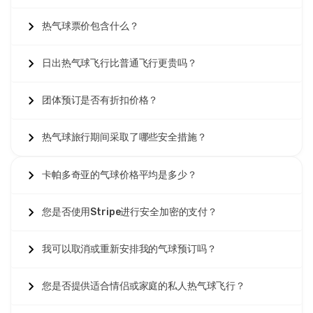
早期预订折扣
可以在过渡季节和淡季提前60-90天预订时将
卡
帕多奇亚热气球费用
降低10-15%。然而，由于持续的高需
热气球票价包含什么？
求，旺季很少提供提前购买折扣。最后一分钟预订偶尔会在飞
行前24-48小时找到优惠，但有完全不可用的风险。
日出热气球飞行比普通飞行更贵吗？
超出卡帕多奇亚热气球基础价格的额外费用
可能包括专业摄影
套餐(€50-150)、视频录制服务(€100-200)、延长飞行时间
升级(每人€50-100)以及团体私人地面交通。这些可选附加服
团体预订是否有折扣价格？
务可增强体验，但不是标准预订所必需的。
卡帕多奇亚热气球飞行的支付方式
通常包括信用卡(Visa、
热气球旅行期间采取了哪些安全措施？
Mastercard)、PayPal、银行转账和现金支付。信誉良好的运
营商提供安全的在线预订和即时确认。警惕要求不寻常付款方
卡帕多奇亚的气球价格平均是多少？
式或在没有适当文件的情况下要求提前全额付款的运营商。
影响卡帕多奇亚热气球价格的取消政策
因运营商而异，但通常
您是否使用Stripe进行安全加密的支付？
为天气取消提供全额退款，并提供免费重新安排或全额退款选
项。个人取消通常需要提前48-72小时通知才能获得部分退款
(根据时间为50-80%)。涵盖冒险活动的旅行保险可保护您的
我可以取消或重新安排我的气球预订吗？
投资免受不可预见情况的影响。
卡帕多奇亚热气球价格类别的价值比较
显示，标准飞行最大化
您是否提供适合情侣或家庭的私人热气球飞行？
乘客数量经济性，舒适飞行最优化地平衡价格和体验，豪华飞
行通过奢华服务证明高端价格合理，而私人飞行在费用在团体