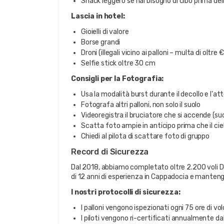
Snack leggero se hai bisogno di cibo prima del
Lascia in hotel:
Gioielli di valore
Borse grandi
Droni (illegali vicino ai palloni – multa di oltre
Selfie stick oltre 30 cm
Consigli per la Fotografia:
Usa la modalità burst durante il decollo e l'at
Fotografa altri palloni, non solo il suolo
Videoregistra il bruciatore che si accende (suo
Scatta foto ampie in anticipo prima che il cielo
Chiedi al pilota di scattare foto di gruppo
Record di Sicurezza
Dal 2018, abbiamo completato oltre 2.200 voli Del
di 12 anni di esperienza in Cappadocia e manteng
I nostri protocolli di sicurezza:
I palloni vengono ispezionati ogni 75 ore di volo
I piloti vengono ri-certificati annualmente dall