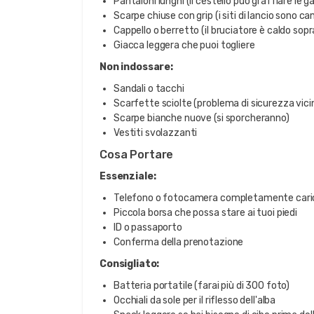
Pantaloni lunghi (il cestello può graffiare le
Scarpe chiuse con grip (i siti di lancio sono ca
Cappello o berretto (il bruciatore è caldo sopr
Giacca leggera che puoi togliere
Non indossare:
Sandali o tacchi
Scarfette sciolte (problema di sicurezza vicin
Scarpe bianche nuove (si sporcheranno)
Vestiti svolazzanti
Cosa Portare
Essenziale:
Telefono o fotocamera completamente cari
Piccola borsa che possa stare ai tuoi piedi
ID o passaporto
Conferma della prenotazione
Consigliato:
Batteria portatile (farai più di 300 foto)
Occhiali da sole per il riflesso dell'alba