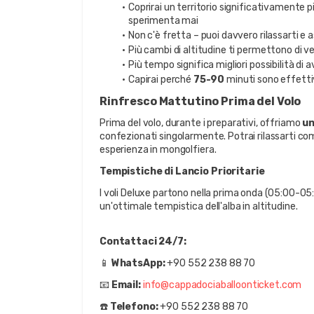
Coprirai un territorio significativamente p
sperimenta mai
Non c'è fretta – puoi davvero rilassarti e 
Più cambi di altitudine ti permettono di v
Più tempo significa migliori possibilità di
Capirai perché 
75-90 
minuti sono effetti
Rinfresco Mattutino Prima del Volo
Prima del volo, durante i preparativi, offriamo 
un
confezionati singolarmente. Potrai rilassarti co
esperienza in mongolfiera.
Tempistiche di Lancio Prioritarie
I voli Deluxe partono nella prima onda (05:00-05:15
un'ottimale tempistica dell'alba in altitudine.
Contattaci 24/7:
📱 
WhatsApp:
 +90 552 238 88 70
📧 
Email:
info@cappadociaballoonticket.com
☎️ 
Telefono:
 +90 552 238 88 70