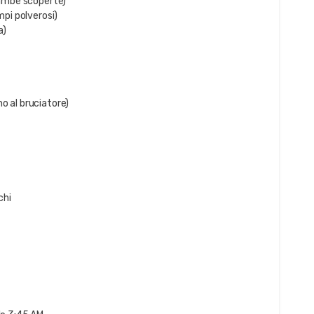
 gambe scoperte)
mpi polverosi)
a)
o al bruciatore)
chi