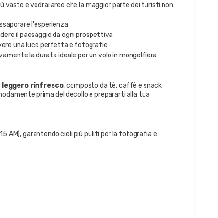
iù vasto e vedrai aree che la maggior parte dei turisti non 
assaporare l'esperienza
edere il paesaggio da ogni prospettiva
 avere una luce perfetta e fotografie
vamente la durata ideale per un volo in mongolfiera
 leggero rinfresco
, composto da tè, caffè e snack 
modamente prima del decollo e prepararti alla tua 
 AM), garantendo cieli più puliti per la fotografia e 