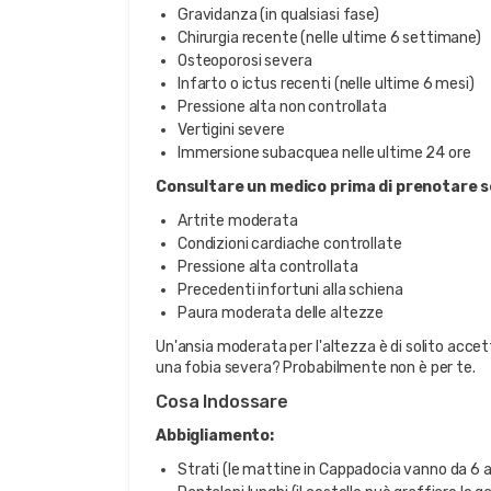
Gravidanza (in qualsiasi fase)
Chirurgia recente (nelle ultime 6 settimane)
Osteoporosi severa
Infarto o ictus recenti (nelle ultime 6 mesi)
Pressione alta non controllata
Vertigini severe
Immersione subacquea nelle ultime 24 ore
Consultare un medico prima di prenotare se
Artrite moderata
Condizioni cardiache controllate
Pressione alta controllata
Precedenti infortuni alla schiena
Paura moderata delle altezze
Un'ansia moderata per l'altezza è di solito accett
una fobia severa? Probabilmente non è per te.
Cosa Indossare
Abbigliamento:
Strati (le mattine in Cappadocia vanno da 6 a