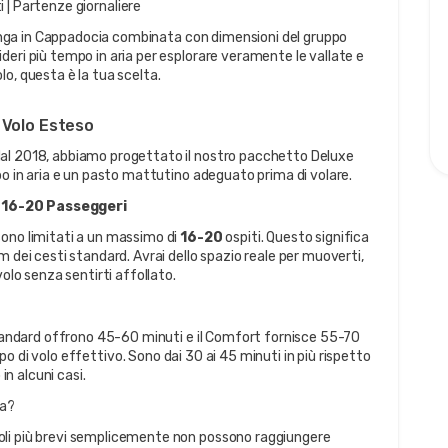
i | Partenze giornaliere
 lunga in Cappadocia combinata con dimensioni del gruppo 
eri più tempo in aria per esplorare veramente le vallate e 
o, questa è la tua scelta.
 Volo Esteso
al 2018, abbiamo progettato il nostro pacchetto Deluxe 
po in aria e un pasto mattutino adeguato prima di volare.
o 16-20 Passeggeri
ono limitati a un massimo di 
16-20
 ospiti. Questo significa 
 dei cesti standard. Avrai dello spazio reale per muoverti, 
volo senza sentirti affollato.
standard offrono 45-60 minuti e il Comfort fornisce 55-70 
o di volo effettivo. Sono dai 30 ai 45 minuti in più rispetto 
in alcuni casi.
ra?
i voli più brevi semplicemente non possono raggiungere