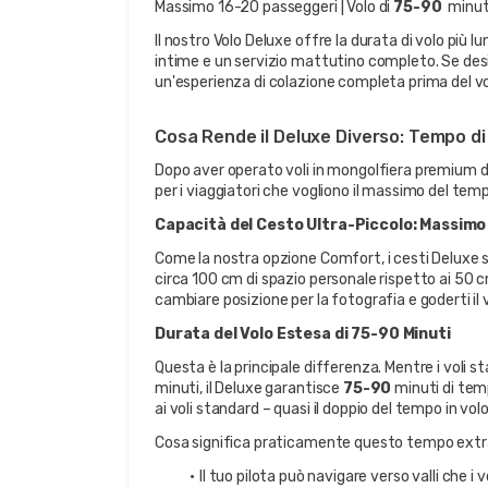
Massimo 16-20 passeggeri | Volo di 
75-90 
 minut
Il nostro Volo Deluxe offre la durata di volo più
intime e un servizio mattutino completo. Se desid
un'esperienza di colazione completa prima del vol
Cosa Rende il Deluxe Diverso: Tempo di
Dopo aver operato voli in mongolfiera premium d
per i viaggiatori che vogliono il massimo del tem
Capacità del Cesto Ultra-Piccolo: Massim
Come la nostra opzione Comfort, i cesti Deluxe s
circa 100 cm di spazio personale rispetto ai 50 cm
cambiare posizione per la fotografia e goderti il 
Durata del Volo Estesa di 75-90 Minuti
Questa è la principale differenza. Mentre i voli 
minuti, il Deluxe garantisce 
75-90 
minuti di temp
ai voli standard – quasi il doppio del tempo in volo 
Cosa significa praticamente questo tempo ext
Il tuo pilota può navigare verso valli che 