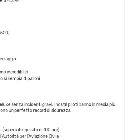
le 3:45 AM
 €500)
terraggio
no incredibile)
 si riempia di palloni
uxe senza incidenti gravi. I nostri piloti hanno in media più
ono un perfetto record di sicurezza.
 (supera il requisito di 100 ore)
'Autorità per l'Aviazione Civile