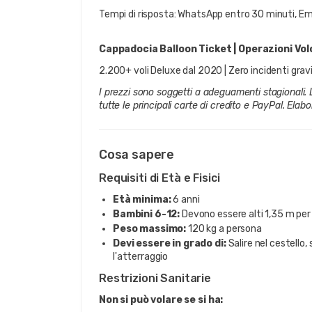
Tempi di risposta: WhatsApp entro 30 minuti, Em
Cappadocia Balloon Ticket | Operazioni Vol
2.200+ voli Deluxe dal 2020 | Zero incidenti grav
I prezzi sono soggetti a adeguamenti stagionali. L
tutte le principali carte di credito e PayPal. El
Cosa sapere
Requisiti di Età e Fisici
Età minima:
6 anni
Bambini 6-12:
Devono essere alti 1,35 m per 
Peso massimo:
120 kg a persona
Devi essere in grado di:
Salire nel cestello, 
l'atterraggio
Restrizioni Sanitarie
Non si può volare se si ha: