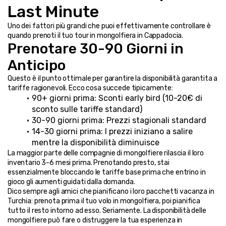
Last Minute
Uno dei fattori più grandi che puoi effettivamente controllare è 
quando prenoti il tuo tour in mongolfiera in Cappadocia.
Prenotare 30-90 Giorni in 
Anticipo
Questo è il punto ottimale per garantire la disponibilità garantita a 
tariffe ragionevoli. Ecco cosa succede tipicamente:
90+ giorni prima: Sconti early bird (10-20€ di 
sconto sulle tariffe standard)
30-90 giorni prima: Prezzi stagionali standard
14-30 giorni prima: I prezzi iniziano a salire 
mentre la disponibilità diminuisce
La maggior parte delle compagnie di mongolfiere rilascia il loro 
inventario 3-6 mesi prima. Prenotando presto, stai 
essenzialmente bloccando le tariffe base prima che entrino in 
gioco gli aumenti guidati dalla domanda.
Dico sempre agli amici che pianificano i loro pacchetti vacanza in 
Turchia: prenota prima il tuo volo in mongolfiera, poi pianifica 
tutto il resto intorno ad esso. Seriamente. La disponibilità delle 
mongolfiere può fare o distruggere la tua esperienza in 