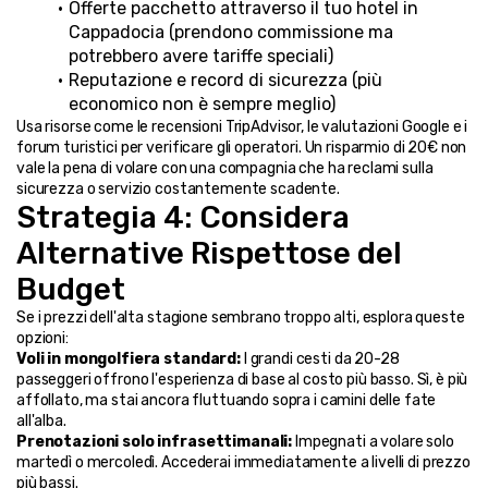
Offerte pacchetto attraverso il tuo hotel in 
Cappadocia (prendono commissione ma 
potrebbero avere tariffe speciali)
Reputazione e record di sicurezza (più 
economico non è sempre meglio)
Usa risorse come le recensioni TripAdvisor, le valutazioni Google e i 
forum turistici per verificare gli operatori. Un risparmio di 20€ non 
vale la pena di volare con una compagnia che ha reclami sulla 
sicurezza o servizio costantemente scadente.
Strategia 4: Considera 
Alternative Rispettose del 
Budget
Se i prezzi dell'alta stagione sembrano troppo alti, esplora queste 
opzioni:
Voli in mongolfiera standard:
 I grandi cesti da 20-28 
passeggeri offrono l'esperienza di base al costo più basso. Sì, è più 
affollato, ma stai ancora fluttuando sopra i camini delle fate 
all'alba.
Prenotazioni solo infrasettimanali:
 Impegnati a volare solo 
martedì o mercoledì. Accederai immediatamente a livelli di prezzo 
più bassi.