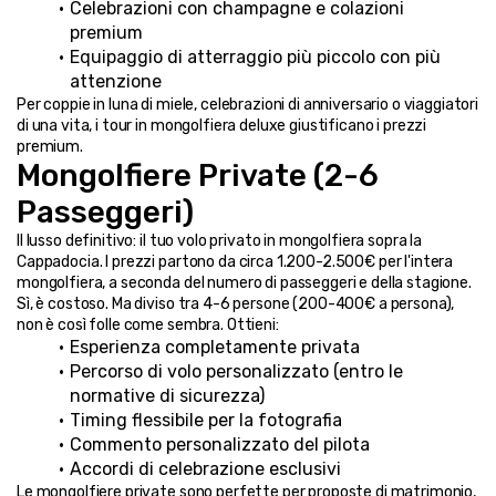
Celebrazioni con champagne e colazioni 
premium
Equipaggio di atterraggio più piccolo con più 
attenzione
Per coppie in luna di miele, celebrazioni di anniversario o viaggiatori 
di una vita, i tour in mongolfiera deluxe giustificano i prezzi 
premium.
Mongolfiere Private (2-6 
Passeggeri)
Il lusso definitivo: il tuo volo privato in mongolfiera sopra la 
Cappadocia. I prezzi partono da circa 1.200-2.500€ per l'intera 
mongolfiera, a seconda del numero di passeggeri e della stagione.
Sì, è costoso. Ma diviso tra 4-6 persone (200-400€ a persona), 
non è così folle come sembra. Ottieni:
Esperienza completamente privata
Percorso di volo personalizzato (entro le 
normative di sicurezza)
Timing flessibile per la fotografia
Commento personalizzato del pilota
Accordi di celebrazione esclusivi
Le mongolfiere private sono perfette per proposte di matrimonio, 