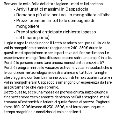
Benvenuto nella follia dell'alta stagione. I mesi estivi portano:
Arrivi turistici massimi in Cappadocia
Domanda più alta per i voli in mongolfiera all'alba
Prezzi premium in tutte le compagnie di 
mongolfiere
Prenotazioni anticipate richieste (spesso 
settimane prima)
Luglio e agosto raggiungono il tetto assoluto per i prezzi. Ho visto 
voli in mongolfiera standard raggiungere 240-250€ durante 
questi mesi, specialmente per le partenze del fine settimana. Le 
esperienze in mongolfiera di lusso possono salire ancora più in alto.
Perché le persone prenotano ancora nonostante i prezzi alti? 
Perché i programmi delle vacanze estive, le vacanze scolastiche e 
le condizioni meteorologiche ideali si allineano tutti. Le famiglie 
che viaggiano con bambini hanno opzioni di tempistica limitate, e i 
voli in mongolfiera in Cappadocia rimangono un'esperienza da fare 
assolutamente che vale il premio.
Detto questo, ecco una mossa da professionista: inizio giugno e 
fine settembre tecnicamente rientrano nell'alta stagione, ma si 
trovano all'estremità inferiore di quella fascia di prezzo. Pagherai 
forse 180-200€ invece di 230-250€, e otterrai comunque un 
tempo magnifico e condizioni di volo eccellenti.