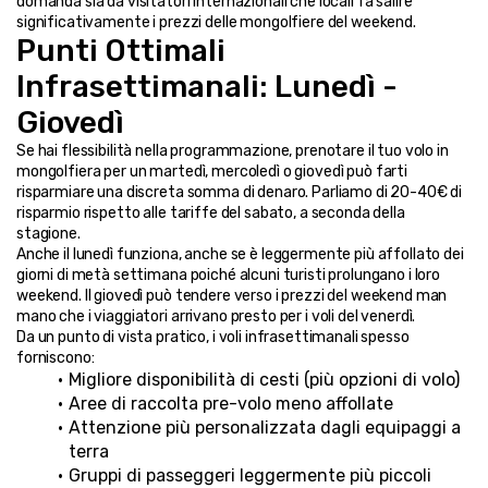
domanda sia da visitatori internazionali che locali fa salire 
significativamente i prezzi delle mongolfiere del weekend.
Punti Ottimali 
Infrasettimanali: Lunedì - 
Giovedì
Se hai flessibilità nella programmazione, prenotare il tuo volo in 
mongolfiera per un martedì, mercoledì o giovedì può farti 
risparmiare una discreta somma di denaro. Parliamo di 20-40€ di 
risparmio rispetto alle tariffe del sabato, a seconda della 
stagione.
Anche il lunedì funziona, anche se è leggermente più affollato dei 
giorni di metà settimana poiché alcuni turisti prolungano i loro 
weekend. Il giovedì può tendere verso i prezzi del weekend man 
mano che i viaggiatori arrivano presto per i voli del venerdì.
Da un punto di vista pratico, i voli infrasettimanali spesso 
forniscono:
Migliore disponibilità di cesti (più opzioni di volo)
Aree di raccolta pre-volo meno affollate
Attenzione più personalizzata dagli equipaggi a 
terra
Gruppi di passeggeri leggermente più piccoli 