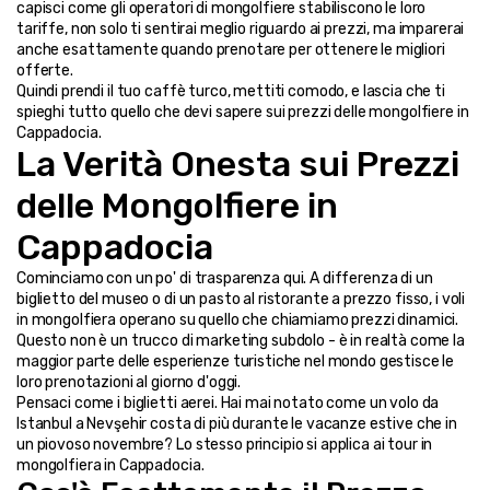
capisci come gli operatori di mongolfiere stabiliscono le loro 
tariffe, non solo ti sentirai meglio riguardo ai prezzi, ma imparerai 
anche esattamente quando prenotare per ottenere le migliori 
offerte.
Quindi prendi il tuo caffè turco, mettiti comodo, e lascia che ti 
spieghi tutto quello che devi sapere sui prezzi delle mongolfiere in 
Cappadocia.
La Verità Onesta sui Prezzi 
delle Mongolfiere in 
Cappadocia
Cominciamo con un po' di trasparenza qui. A differenza di un 
biglietto del museo o di un pasto al ristorante a prezzo fisso, i voli 
in mongolfiera operano su quello che chiamiamo prezzi dinamici. 
Questo non è un trucco di marketing subdolo - è in realtà come la 
maggior parte delle esperienze turistiche nel mondo gestisce le 
loro prenotazioni al giorno d'oggi.
Pensaci come i biglietti aerei. Hai mai notato come un volo da 
Istanbul a Nevşehir costa di più durante le vacanze estive che in 
un piovoso novembre? Lo stesso principio si applica ai tour in 
mongolfiera in Cappadocia.