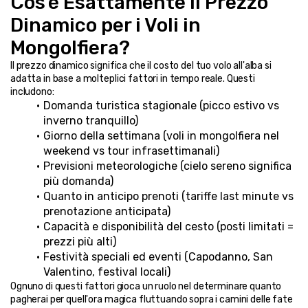
Cos'è Esattamente il Prezzo 
Dinamico per i Voli in 
Mongolfiera?
Il prezzo dinamico significa che il costo del tuo volo all'alba si 
adatta in base a molteplici fattori in tempo reale. Questi 
includono:
Domanda turistica stagionale (picco estivo vs 
inverno tranquillo)
Giorno della settimana (voli in mongolfiera nel 
weekend vs tour infrasettimanali)
Previsioni meteorologiche (cielo sereno significa 
più domanda)
Quanto in anticipo prenoti (tariffe last minute vs 
prenotazione anticipata)
Capacità e disponibilità del cesto (posti limitati = 
prezzi più alti)
Festività speciali ed eventi (Capodanno, San 
Valentino, festival locali)
Ognuno di questi fattori gioca un ruolo nel determinare quanto 
pagherai per quell'ora magica fluttuando sopra i camini delle fate 