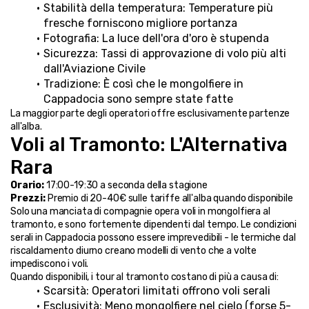
Stabilità della temperatura: Temperature più 
fresche forniscono migliore portanza
Fotografia: La luce dell'ora d'oro è stupenda
Sicurezza: Tassi di approvazione di volo più alti 
dall'Aviazione Civile
Tradizione: È così che le mongolfiere in 
Cappadocia sono sempre state fatte
La maggior parte degli operatori offre esclusivamente partenze 
all'alba.
Voli al Tramonto: L'Alternativa 
Rara
Orario:
 17:00-19:30 a seconda della stagione
Prezzi:
 Premio di 20-40€ sulle tariffe all'alba quando disponibile
Solo una manciata di compagnie opera voli in mongolfiera al 
tramonto, e sono fortemente dipendenti dal tempo. Le condizioni 
serali in Cappadocia possono essere imprevedibili - le termiche dal 
riscaldamento diurno creano modelli di vento che a volte 
impediscono i voli.
Quando disponibili, i tour al tramonto costano di più a causa di:
Scarsità: Operatori limitati offrono voli serali
Esclusività: Meno mongolfiere nel cielo (forse 5-