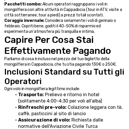
Pacchetti combo:
 Alcuni operatori raggruppano i voli in 
mongolfiera con altre attività in Cappadocia (tour in ATV, visite a 
città sotterranee, tour a piedi) a prezzi totali scontati.
Coraggio invernale:
 Considera seriamente i voli di gennaio o 
febbraio. Copriti bene, goditi il 40-50% di risparmio ed 
esperimenta un'atmosfera più tranquilla e intima.
Capire Per Cosa Stai 
Effettivamente Pagando
Parliamo di cosa è incluso nel prezzo del tuo biglietto della 
mongolfiera in Cappadocia, che tu stia pagando 130€ o 250€.
Inclusioni Standard su Tutti gli 
Operatori
Ogni volo in mongolfiera legittimo include:
Trasporto:
 Prelievo e ritorno in hotel 
(solitamente 4:00-4:30 per voli all'alba)
Rinfreschi pre-volo:
 Colazione leggera con tè, 
caffè, pasticcini al sito di lancio
Assicurazione di volo:
 Richiesta dalle 
normative dell'Aviazione Civile Turca