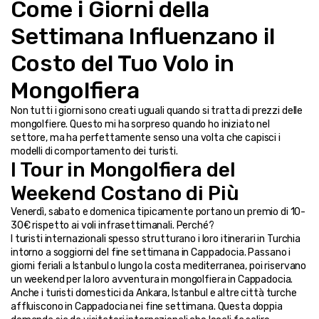
Come i Giorni della 
Settimana Influenzano il 
Costo del Tuo Volo in 
Mongolfiera
Non tutti i giorni sono creati uguali quando si tratta di prezzi delle 
mongolfiere. Questo mi ha sorpreso quando ho iniziato nel 
settore, ma ha perfettamente senso una volta che capisci i 
modelli di comportamento dei turisti.
I Tour in Mongolfiera del 
Weekend Costano di Più
Venerdì, sabato e domenica tipicamente portano un premio di 10-
30€ rispetto ai voli infrasettimanali. Perché?
I turisti internazionali spesso strutturano i loro itinerari in Turchia 
intorno a soggiorni del fine settimana in Cappadocia. Passano i 
giorni feriali a Istanbul o lungo la costa mediterranea, poi riservano 
un weekend per la loro avventura in mongolfiera in Cappadocia.
Anche i turisti domestici da Ankara, Istanbul e altre città turche 
affluiscono in Cappadocia nei fine settimana. Questa doppia 