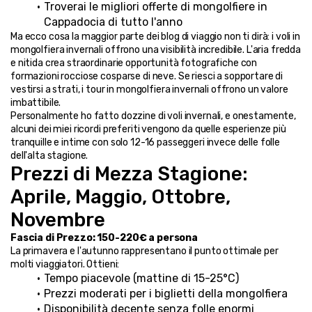
Troverai le migliori offerte di mongolfiere in 
Cappadocia di tutto l'anno
Ma ecco cosa la maggior parte dei blog di viaggio non ti dirà: i voli in 
mongolfiera invernali offrono una visibilità incredibile. L'aria fredda 
e nitida crea straordinarie opportunità fotografiche con 
formazioni rocciose cosparse di neve. Se riesci a sopportare di 
vestirsi a strati, i tour in mongolfiera invernali offrono un valore 
imbattibile.
Personalmente ho fatto dozzine di voli invernali, e onestamente, 
alcuni dei miei ricordi preferiti vengono da quelle esperienze più 
tranquille e intime con solo 12-16 passeggeri invece delle folle 
dell'alta stagione.
Prezzi di Mezza Stagione: 
Aprile, Maggio, Ottobre, 
Novembre
Fascia di Prezzo: 150-220€ a persona
La primavera e l'autunno rappresentano il punto ottimale per 
molti viaggiatori. Ottieni:
Tempo piacevole (mattine di 15-25°C)
Prezzi moderati per i biglietti della mongolfiera
Disponibilità decente senza folle enormi