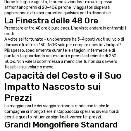
Durante luglio e agosto, le prenotazioni last minute spesso 
affrontano premi di 20-40€ perché i viaggiatori disperati 
pagheranno extra per garantire qualsiasi posto disponibile.
La Finestra delle 48 Ore
Prenotare entro 48 ore è puro caos. L'ho visto andare in entrambi i 
modi:
A volte sei fortunato - un operatore ha 3-4 posti vuoti sul volo di 
domani e li offre a 130-150€ solo per riempire il cesto. Jackpot!
Più spesso, specialmente durante le stagioni intermedie e di 
punta, stai guardando voli esauriti o premi last minute di 250-
300€. Non vale la scommessa a meno che tu non sia davvero 
flessibile sul volare o meno.
Capacità del Cesto e il Suo 
Impatto Nascosto sui 
Prezzi
La maggior parte dei viaggiatori non si rende conto che le 
compagnie di mongolfiere in Cappadocia operano diversi tipi di 
cesti, e questo influenza significativamente i prezzi.
Grandi Mongolfiere Standard 