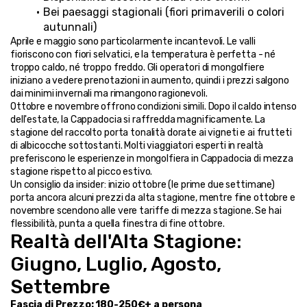
Bei paesaggi stagionali (fiori primaverili o colori 
autunnali)
Aprile e maggio sono particolarmente incantevoli. Le valli 
fioriscono con fiori selvatici, e la temperatura è perfetta - né 
troppo caldo, né troppo freddo. Gli operatori di mongolfiere 
iniziano a vedere prenotazioni in aumento, quindi i prezzi salgono 
dai minimi invernali ma rimangono ragionevoli.
Ottobre e novembre offrono condizioni simili. Dopo il caldo intenso 
dell'estate, la Cappadocia si raffredda magnificamente. La 
stagione del raccolto porta tonalità dorate ai vigneti e ai frutteti 
di albicocche sottostanti. Molti viaggiatori esperti in realtà 
preferiscono le esperienze in mongolfiera in Cappadocia di mezza 
stagione rispetto al picco estivo.
Un consiglio da insider: inizio ottobre (le prime due settimane) 
porta ancora alcuni prezzi da alta stagione, mentre fine ottobre e 
novembre scendono alle vere tariffe di mezza stagione. Se hai 
flessibilità, punta a quella finestra di fine ottobre.
Realtà dell'Alta Stagione: 
Giugno, Luglio, Agosto, 
Settembre
Fascia di Prezzo: 180-250€+ a persona