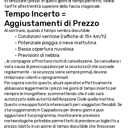
ottimizzare i prezzi. In questi giorni di tempo perfetto, vedrai 
tariffe all'estremità superiore della fascia stagionale.
Tempo Incerto = 
Aggiustamenti di Prezzo
Al contrario, quando il tempo sembra discutibile:
Condizioni ventose (raffiche di 15+ km/h)
Potenziale pioggia o neve mattutina
Bassa copertura nuvolosa
Previsioni di nebbia
...le compagnie affrontano rischi di cancellazione. Se cancellano i 
voli a causa di preoccupazioni per la sicurezza (il che succede 
regolarmente - la sicurezza viene sempre prima), devono 
rimborsare i clienti o riprogrammarli.
Per coprirsi contro questo, alcuni operatori effettivamente 
abbassano leggermente i prezzi nei giorni di tempo incerto per 
riempire le mongolfiere, scommettendo che il volo sarà 
autorizzato dalle autorità dell'Aviazione Civile quella mattina.
Questo crea opportunità interessanti per i viaggiatori flessibili. Se 
stai soggiornando in Cappadocia per diversi giorni e puoi 
aggiustare il tuo programma, monitorare le previsioni 
meteorologiche potrebbe permetterti di prendere un biglietto a 
prezzo ridotto in un giorno di tempo discutibile che finisce per 