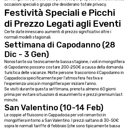
occasioni speciali o gruppi che desiderano totale privacy.
Festività Speciali e Picchi 
di Prezzo Legati agli Eventi
Certe date innescano aumenti di prezzo significativi oltre i 
normali modelli stagionali.
Settimana di Capodanno (28 
Dic - 3 Gen)
Nonostante sia tecnicamente bassa stagione, i voli in mongolfiera 
di Capodanno possono costare 200-250€ a causa della domanda 
turistica delle vacanze. Molte persone trascorrono il Capodanno in 
Cappadocia specificamente per l'atmosfera festiva e 
l'esperienza unica in mongolfiera per iniziare l'anno.
Se visiti durante questa settimana, prenota almeno 60 giorni 
prima per evitare situazioni di esaurimento e prezzi premium last 
minute.
San Valentino (10-14 Feb)
Le coppie affluiscono in Cappadocia per voli romantici in 
mongolfiera intorno a San Valentino. I prezzi saltano di 30-50€ 
sopra le normali tariffe di febbraio (che sono tipicamente bassa 