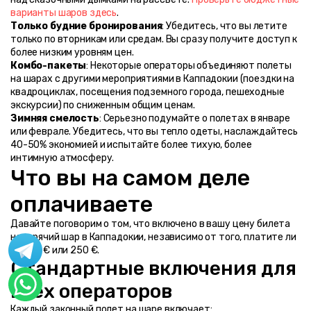
варианты шаров здесь
.
Только будние бронирования
: Убедитесь, что вы летите 
только по вторникам или средам. Вы сразу получите доступ к 
более низким уровням цен.
Комбо-пакеты
: Некоторые операторы объединяют полеты 
на шарах с другими мероприятиями в Каппадокии (поездки на 
квадроциклах, посещения подземного города, пешеходные 
экскурсии) по сниженным общим ценам.
Зимняя смелость
: Серьезно подумайте о полетах в январе 
или феврале. Убедитесь, что вы тепло одеты, наслаждайтесь 
40-50% экономией и испытайте более тихую, более 
интимную атмосферу.
Что вы на самом деле 
оплачиваете
Давайте поговорим о том, что включено в вашу цену билета 
на горячий шар в Каппадокии, независимо от того, платите ли 
вы 130 € или 250 €.
Стандартные включения для 
всех операторов
Каждый законный полет на шаре включает: