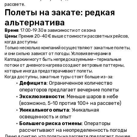
рассвете.
Полеты на закате: редкая 
альтернатива
Время
: 17:00-19:30 в зависимости от сезона
Цены
: Премия 20-40 € выше стоимости рассветных рейсов, 
когда доступны
Только несколько компаний осуществляют закатные полеты, 
и они сильно зависят от погоды. Условия вечерами в 
Каппадокии могут быть непредсказуемыми—термальные 
потоки от дневного нагрева создают ветровые паттерны, 
которые иногда предотврачивают полеты.
Когда доступны, закатные туры стоят больше из-за:
Дефицита
: Ограниченное количество 
операторов предлагает вечерние полеты
Эксклюзивности
: Меньше шаров в небе 
(возможно, 5-10 против 100+ на рассвете)
Уникального опыта
: Уникальная 
освещенность и опыт
Большего риска отмены
: Операторы 
рассчитывают на неопределенность погоды
Лично я считаю, что полеты на рассвете предлагают лучшее 