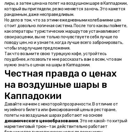
лиры, а затем цена на полет на воздушном шаре в Каппадокии, 
который вы приглядели, резко меняется за ночь. Это кажется 
рандомным, даже несправедливым.
Но дело в том, что за этими ежедневными колебаниями цен 
стоит довольно логичная система. После того как вы поймете, 
как операторы туристических маршрутов устанавливают 
свои расценки, вы не только почувствуете себя лучше по 
поводу цен, но и узнаете, когда лучше всего забронировать, 
чтобы snag лучшие предложения.
Так что возьмите свою турецкую кофе, устройтесь 
поудобнее, и позвольте мне рассказать вам о всем, что вам 
нужно знать о ценах на шары в Каппадокии.
Честная правда о ценах 
на воздушные шары в 
Каппадокии
Давайте начнем с некоторой прозрачности. В отличие от 
музейного билета или фиксированной цены в ресторане, 
полеты на воздушных шарах работают на основе 
динамического ценообразования
. Это не какой-то хитрый 
маркетинговый трюк—так действительно работает 