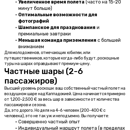
Увеличенное время полета
 (часто на 15-20 
минут больше)
Оптимальные возможности для 
фотографий
Шампанское для празднования
 и 
премиальные завтраки
Меньшая команда приземления
 с большей 
вниманием
Для молодоженов, отмечающих юбилеи, или 
путешественников, которые когда-либо будут, роскошные 
туры на шарах оправдывают премиум-цену.
Частные шары (2-6 
пассажиров)
Высший уровень роскоши: ваш собственный частный полет на 
воздушном шаре над Каппадокией. Цена начинается примерно 
от 1,200-2,500 € за весь шар в зависимости от количества 
пассажиров и сезона.
Да, это дорого. Но деля на 4-6 человек (200-400 € с 
человека), это не так уж и неподъемно. Вы получаете:
Совершенно частный опыт
Индивидуальный маршрут полета (в пределах 