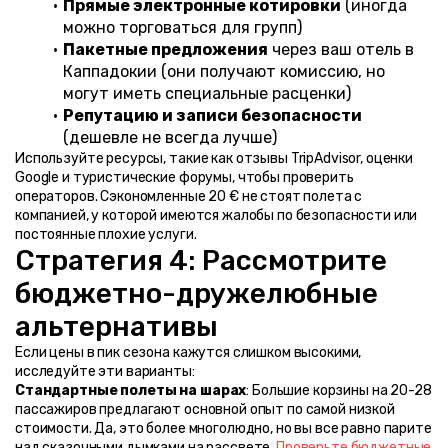
Прямые электронные котировки
 (иногда 
можно торговаться для групп)
Пакетные предложения
 через ваш отель в 
Каппадокии (они получают комиссию, но 
могут иметь специальные расценки)
Репутацию и записи безопасности
(дешевле не всегда лучше)
Используйте ресурсы, такие как отзывы TripAdvisor, оценки 
Google и туристические форумы, чтобы проверить 
операторов. Сэкономленные 20 € не стоят полета с 
компанией, у которой имеются жалобы по безопасности или 
постоянные плохие услуги.
Стратегия 4: Рассмотрите 
бюджетно-дружелюбные 
альтернативы
Если цены в пик сезона кажутся слишком высокими, 
исследуйте эти варианты:
Стандартные полеты на шарах
: Большие корзины на 20-28 
пассажиров предлагают основной опыт по самой низкой 
стоимости. Да, это более многолюдно, но вы все равно парите 
над сказочными дымками на рассвете. 
Проверьте бюджетные 