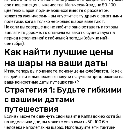
соотношение цены и качества. Магический вид на 80-100 
цветных шаров, поднимающихся вместе с рассветом, 
является иконическим—вы упустите эту драму с закатными 
полетами, когда только несколько шаров взлетают.
Но если вы совершенно не любите рано вставать и готовы 
заплатить дороже, то опционы на закаты существуют в 
период исполненной стабильной погоды (обычно май-
сентябрь).
Как найти лучшие цены 
на шары на ваши даты
Итак, теперь вы понимаете, почему цены колеблются. Но как 
вы действительно можете получить лучшее предложение на 
ваши конкретные даты путешествия?
Стратегия 1: Будьте гибкими 
с вашими датами 
путешествия
Если вы можете сдвинуть свой визит в Каппадокию хотя бы 
на неделю или две, вы можете сэкономить 50-100 € с 
человека на полетах на шарах. Используйте эти тактики: