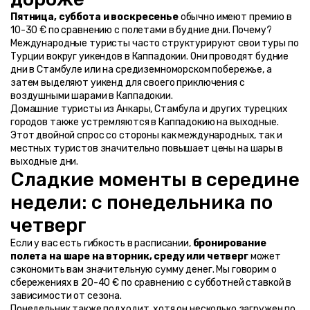
Пятница, суббота и воскресенье
 обычно имеют премию в 
10-30 € по сравнению с полетами в будние дни. Почему?
Международные туристы часто структурируют свои туры по 
Турции вокруг уикендов в Каппадокии. Они проводят будние 
дни в Стамбуле или на средиземноморском побережье, а 
затем выделяют уикенд для своего приключения с 
воздушными шарами в Каппадокии.
Домашние туристы из Анкары, Стамбула и других турецких 
городов также устремляются в Каппадокию на выходные. 
Этот двойной спрос со стороны как международных, так и 
местных туристов значительно повышает цены на шары в 
выходные дни.
Сладкие моменты в середине 
недели: с понедельника по 
четверг
Если у вас есть гибкость в расписании, 
бронирование 
полета на шаре на вторник, среду или четверг
 может 
сэкономить вам значительную сумму денег. Мы говорим о 
сбережениях в 20-40 € по сравнению с субботней ставкой в 
зависимости от сезона.
Понедельник также подходит, хотя он несколько загружен по 