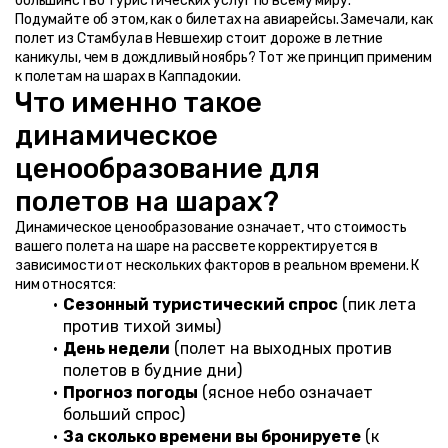
большинство туристических услуг по всему миру.
Подумайте об этом, как о билетах на авиарейсы. Замечали, как 
полет из Стамбула в Невшехир стоит дороже в летние 
каникулы, чем в дождливый ноябрь? Тот же принцип применим 
к полетам на шарах в Каппадокии.
Что именно такое 
динамическое 
ценообразование для 
полетов на шарах?
Динамическое ценообразование означает, что стоимость 
вашего полета на шаре на рассвете корректируется в 
зависимости от нескольких факторов в реальном времени. К 
ним относятся:
Сезонный туристический спрос
 (пик лета 
против тихой зимы)
День недели
 (полет на выходных против 
полетов в будние дни)
Прогноз погоды
 (ясное небо означает 
больший спрос)
За сколько времени вы бронируете
 (к 