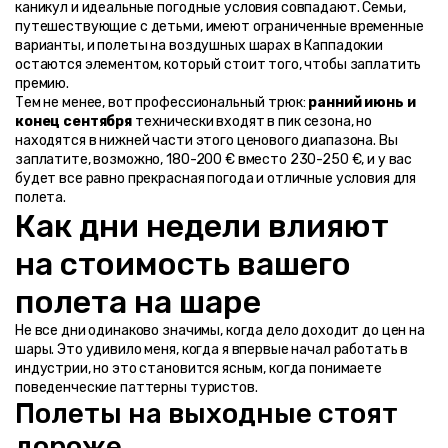
каникул и идеальные погодные условия совпадают. Семьи, 
путешествующие с детьми, имеют ограниченные временные 
варианты, и полеты на воздушных шарах в Каппадокии 
остаются элементом, который стоит того, чтобы заплатить 
премию.
Тем не менее, вот профессиональный трюк: 
ранний июнь и 
конец сентября
 технически входят в пик сезона, но 
находятся в нижней части этого ценового диапазона. Вы 
заплатите, возможно, 180-200 € вместо 230-250 €, и у вас 
будет все равно прекрасная погода и отличные условия для 
полета.
Как дни недели влияют 
на стоимость вашего 
полета на шаре
Не все дни одинаково значимы, когда дело доходит до цен на 
шары. Это удивило меня, когда я впервые начал работать в 
индустрии, но это становится ясным, когда понимаете 
поведенческие паттерны туристов.
Полеты на выходные стоят 
дороже