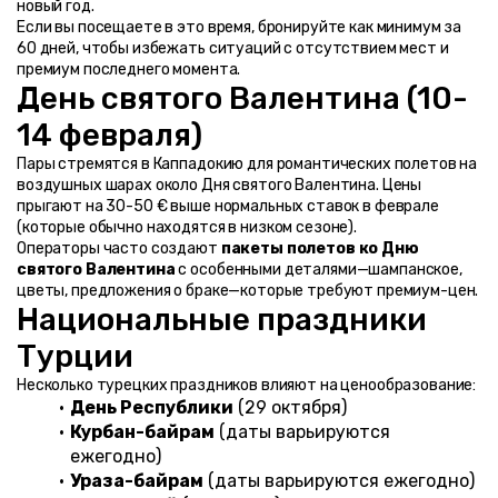
новый год.
Если вы посещаете в это время, бронируйте как минимум за 
60 дней, чтобы избежать ситуаций с отсутствием мест и 
премиум последнего момента.
День святого Валентина (10-
14 февраля)
Пары стремятся в Каппадокию для романтических полетов на 
воздушных шарах около Дня святого Валентина. Цены 
прыгают на 30-50 € выше нормальных ставок в феврале 
(которые обычно находятся в низком сезоне).
Операторы часто создают 
пакеты полетов ко Дню 
святого Валентина
 с особенными деталями—шампанское, 
цветы, предложения о браке—которые требуют премиум-цен.
Национальные праздники 
Турции
Несколько турецких праздников влияют на ценообразование:
День Республики
 (29 октября)
Курбан-байрам
 (даты варьируются 
ежегодно)
Ураза-байрам
 (даты варьируются ежегодно)