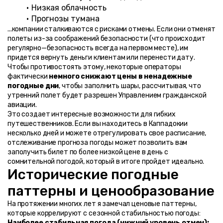
Низкая облачность
Прогнозы тумана
...компании сталкиваются с рисками отмены. Если они отменят 
полеты из-за соображений безопасности (что происходит 
регулярно—безопасность всегда на первом месте), им 
придется вернуть деньги клиентам или перенести дату.
Чтобы противостоять этому, некоторые операторы 
фактически 
немного снижают цены в ненадежные 
погодные дни
, чтобы заполнить шары, рассчитывая, что 
утренний полет будет разрешен Управлением гражданской 
авиации.
Это создает интересные возможности для гибких 
путешественников. Если вы находитесь в Каппадокии 
несколько дней и можете отрегулировать свое расписание, 
отслеживание прогноза погоды может позволить вам 
заполучить билет по более низкой цене в день с 
сомнительной погодой, который в итоге пройдет идеально.
Исторические погодные 
паттерны и ценообразование
На протяжении многих лет я замечал ценовые паттерны, 
которые коррелируют с сезонной стабильностью погоды:
Наиболее стабильная погода (нижний уровень отмен):