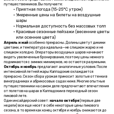
путешественников. Вы получаете:
Приятная погода (15-25°C утром)
Умеренные цены на билеты на воздушные 
шары
Нормальная доступность без массовых толп
Красивые сезонные пейзажи (весенние цветы 
или осенние цвета)
Апрель и май
 особенно прекрасны. Долины цветут дикими 
цветами, и температура идеальна—не слишком жарко и не 
слишком холодно. Операторы воздушных шаров начинают 
видеть увеличенные бронирования, поэтому цены немного 
поднимаются с зимних минимумов, но остаются разумными.
Октябрь и ноябрь
 предлагают аналогичные условия. После 
интенсивной летней жары Каппадокия охлаждается 
прекрасно. Сезон сбора урожая приносит золотые оттенки в 
виноградниках и абрикосовых садах ниже. Многие опытные 
путешественники на самом деле предпочитают впечатления 
от полетов на шарах в Каппадокии в переходный сезон 
пиковой лете.
Один инсайдерский совет: 
начало октября
 (первые две 
недели) все еще несет в себе некоторые цены пикового 
сезона, в то время как конец октября и ноябрь снижаются до 