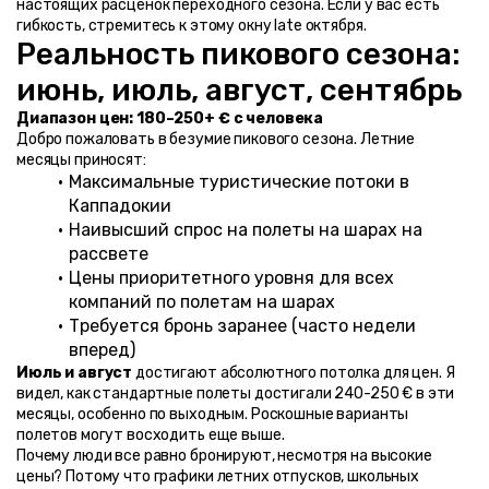
настоящих расценок переходного сезона. Если у вас есть 
гибкость, стремитесь к этому окну late октября.
Реальность пикового сезона: 
июнь, июль, август, сентябрь
Диапазон цен: 180–250+ € с человека
Добро пожаловать в безумие пикового сезона. Летние 
месяцы приносят:
Максимальные туристические потоки в 
Каппадокии
Наивысший спрос на полеты на шарах на 
рассвете
Цены приоритетного уровня для всех 
компаний по полетам на шарах
Требуется бронь заранее (часто недели 
вперед)
Июль и август
 достигают абсолютного потолка для цен. Я 
видел, как стандартные полеты достигали 240-250 € в эти 
месяцы, особенно по выходным. Роскошные варианты 
полетов могут восходить еще выше.
Почему люди все равно бронируют, несмотря на высокие 
цены? Потому что графики летних отпусков, школьных 