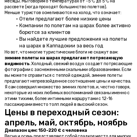
месяцы. Мы говорим о температурах от -5°C до 5°C на 
рассвете (когда проходят большинство полетов).
Меньше туристов осмеливаются на холод, что означает:
Отели предлагают более низкие цены
Компании по полетам на шарах более активно 
борются за клиентов
Вы найдете лучшие предложения на полеты 
на шарах в Каппадокии за весь год
Но вот, что многие туристические блоги не скажут вам: 
зимние полеты на шарах предлагают потрясающую 
видимость
. Холодный, свежий воздух создает потрясающие 
фотографии с заснеженными скальными образованиями. Если 
вы можете справиться с теплой одеждой, зимние полеты 
предлагают непревзойденное соотношение цены и качества.
Я сам совершил множество зимних полетов, и, честно говоря, 
некоторые из моих любимых воспоминаний связаны именно с 
этими тихими, более интимными маршрутами с 12-16 
пассажирами вместо толп людей в высокий сезон.
Цены в переходный сезон: 
апрель, май, октябрь, ноябрь
Диапазон цен: 150–220 € с человека
Весна и осень представляют собой сладкое место для многих 