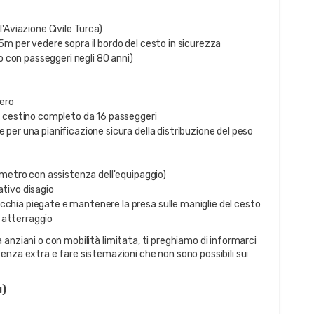
l'Aviazione Civile Turca)
35m per vedere sopra il bordo del cesto in sicurezza
 con passeggeri negli 80 anni)
ero
il cestino completo da 16 passeggeri
e per una pianificazione sicura della distribuzione del peso
1 metro con assistenza dell'equipaggio)
ativo disagio
cchia piegate e mantenere la presa sulle maniglie del cesto
 e atterraggio
 anziani o con mobilità limitata, ti preghiamo di informarci
enza extra e fare sistemazioni che non sono possibili sui
ı)