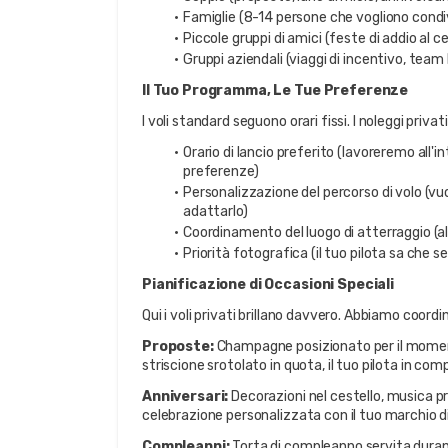
Famiglie (8-14 persone che vogliono condi
Piccole gruppi di amici (feste di addio al ce
Gruppi aziendali (viaggi di incentivo, team 
Il Tuo Programma, Le Tue Preferenze
I voli standard seguono orari fissi. I noleggi privat
Orario di lancio preferito (lavoreremo all'i
preferenze)
Personalizzazione del percorso di volo (vuoi
adattarlo)
Coordinamento del luogo di atterraggio (al
Priorità fotografica (il tuo pilota sa che s
Pianificazione di Occasioni Speciali
Qui i voli privati brillano davvero. Abbiamo coordi
Proposte:
 Champagne posizionato per il momen
striscione srotolato in quota, il tuo pilota in com
Anniversari:
 Decorazioni nel cestello, musica p
celebrazione personalizzata con il tuo marchio 
Compleanni:
 Torta di compleanno servita duran