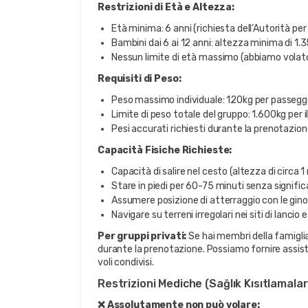
Restrizioni di Età e Altezza:
Età minima: 6 anni (richiesta dell’Autorità per 
Bambini dai 6 ai 12 anni: altezza minima di 1.
Nessun limite di età massimo (abbiamo volato
Requisiti di Peso:
Peso massimo individuale: 120kg per passegg
Limite di peso totale del gruppo: 1.600kg per 
Pesi accurati richiesti durante la prenotazion
Capacità Fisiche Richieste:
Capacità di salire nel cesto (altezza di circa 
Stare in piedi per 60-75 minuti senza signific
Assumere posizione di atterraggio con le gino
Navigare su terreni irregolari nei siti di lancio
Per gruppi privati:
Se hai membri della famiglia
durante la prenotazione. Possiamo fornire assist
voli condivisi.
Restrizioni Mediche (Sağlık Kısıtlamalar
❌ Assolutamente non può volare: