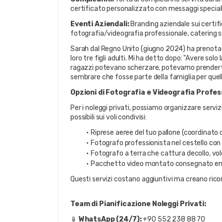
certificato personalizzato con messaggi special
Eventi Aziendali:
 Branding aziendale sui certifi
fotografia/videografia professionale, catering s
Sarah dal Regno Unito (giugno 2024) ha prenotato
loro tre figli adulti. Mi ha detto dopo: "Avere solo 
ragazzi potevano scherzare, potevamo prenderti il
sembrare che fosse parte della famiglia per quel
Opzioni di Fotografia e Videografia Profes
Per i noleggi privati, possiamo organizzare serviz
possibili sui voli condivisi:
Riprese aeree del tuo pallone (coordinato c
Fotografo professionista nel cestello con
Fotografo a terra che cattura decollo, vol
Pacchetto video montato consegnato ent
Questi servizi costano aggiuntivi ma creano ricor
Team di Pianificazione Noleggi Privati:
📱 
WhatsApp (24/7):
 +90 552 238 88 70