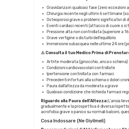
Gravidanza in qualsiasi fase (zero eccezioni a 
Chirurgia recente negli ultimi 6 settimane (s
Osteoporosi grave o problemi significativi di 
Eventi cardiaci recenti (attacco di cuore o ict
Pressione alta non controllata (superiore a 1
Grave vertigine o disturbi dell’equilibrio
Immersione subacquea nelle ultime 24 ore (pro
⚠️ Consulta il tuo Medico Prima di Prenotar
Artrite moderata (ginocchio, anca o schiena)
Condizioni cardiovascolari controllate
Ipertensione controllata con farmaci
Precedenti infortuni alla schiena o dolori croni
Paura dall’altezza da moderata a grave
Qualsiasi condizione che richieda farmaci rego
Riguardo alla Paura dell’Altezza:
L'ansia liev
gradualmente e la prospettiva è diversa rispetto a
acrofobia grave o panico su normali balconi, que
Cosa Indossare (Ne Giyilmeli)