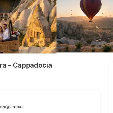
era - Cappadocia
enze giornaliere