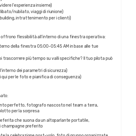
videre l'esperienza insieme)
libato/nubilato, viaggi di riunione)
building, intrattenimento per i clienti)
i offrono flessibilità all'interno di una finestra operativa:
nterno della finestra 05:00-05:45 AM in base alle tue 
 trascorrere più tempo su valli specifiche? Il tuo pilota può 
l'interno dei parametri di sicurezza)
ei qui per le foto e pianifica di conseguenza)
nato:
to perfetto, fotografo nascosto nel team a terra, 
plotto per la sorpresa
referita che suona da un altoparlante portatile, 
di champagne preferito
te la celebrazione post-volo, foto di gruppo organizzate, 