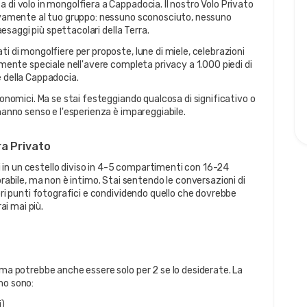
 di volo in mongolfiera a Cappadocia. Il nostro Volo Privato 
sivamente al tuo gruppo: nessuno sconosciuto, nessuno 
paesaggi più spettacolari della Terra.
i di mongolfiere per proposte, lune di miele, celebrazioni 
amente speciale nell'avere completa privacy a 1.000 piedi di 
e della Cappadocia.
conomici. Ma se stai festeggiando qualcosa di significativo o 
 hanno senso e l'esperienza è impareggiabile.
ra Privato
ei in un cestello diviso in 4-5 compartimenti con 16-24 
ile, ma non è intimo. Stai sentendo le conversazioni di 
ori punti fotografici e condividendo quello che dovrebbe 
i mai più.
 ma potrebbe anche essere solo per 2 se lo desiderate. La 
mo sono:
i)