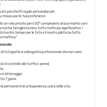
i
cati, pacchetti regalo personalizzati, 
u misura per le tue preferenze
 un volo privato per il 50° compleanno di suo marito con i 
la nostra famiglia ha reso tutto molto più significativo. I 
 ​​nostro tempo per le foto e il nostro pilota ha fatto 
la mattina."
sionale
i di fotografia e videografia professionali che non sono 
on il controllo del traffico aereo)
 te
o e atterraggio
ro 7 giorni
di permanenti di un'esperienza unica nella vita.