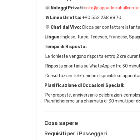
 📧 
Noleggi Privati:
info@cappadociaballoonti
 ☎️ 
Linea Diretta:
 +90 552 238 88 70
 💬 
Chat dal Vivo:
 Clicca per contattare istanta
Lingue:
 Inglese, Turco, Tedesco, Francese, Spag
Tempo di Risposta:
 Le richieste vengono risposta entro 2 ore durant
 Risposta prioritaria su WhatsApp entro 30 minut
 Consultazioni telefoniche disponibili su appun
Pianificazione di Occasioni Speciali:
 Per proposte, anniversari o celebrazioni complessive, richiedi una consulenza di pianificazione dedicata. 
Pianificheremo una chiamata di 30 minuti per dis
Cosa sapere
Requisiti per i Passeggeri