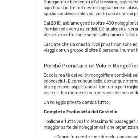
Buongiorno e benvenuti all'ultimissima esperienza
significa che tutto il cestello appartiene esclu
spazio condiviso, solo voi, i vostri cari e uno dei 
Dal 2018, abbiamo gestito oltre 400 noleggi privat
familiari ed eventi aziendali. C'è qualcosa di ver
altezza mentre il sole sorge sulle chimere fatat
Lasciate che sia onesto: i voli privati non sono e
viaggi con un gruppo di oltre 8 persone, i numeri
Perché Prenotare un Volo in Mongolfie
Ecco la realtà dei voli in mongolfiera condivisi: s
sconosciuti. È comunque bello, comunque memorab
altre persone, aspettando il tuo turno per i migli
essere il tuo momento con persone che non vedra
Un noleggio privato cambia tutto.
Complete Esclusività del Cestello
Il pallone è tutto vostro. Massimo 16 passeggeri,
maggior parte dei noleggi privati che organizzia
Coppie (proposte, lune di miele, anniversar