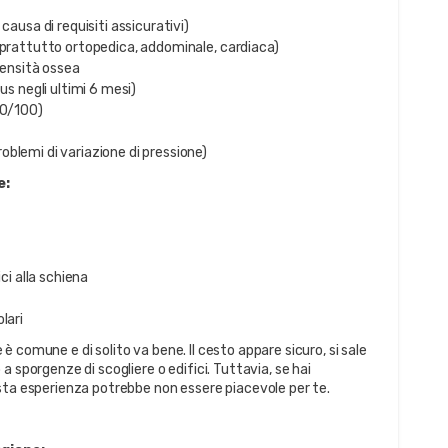
causa di requisiti assicurativi)
oprattutto ortopedica, addominale, cardiaca)
densità ossea
us negli ultimi 6 mesi)
60/100)
blemi di variazione di pressione)
e:
ci alla schiena
lari
e è comune e di solito va bene. Il cesto appare sicuro, si sale
 sporgenze di scogliere o edifici. Tuttavia, se hai
sta esperienza potrebbe non essere piacevole per te.