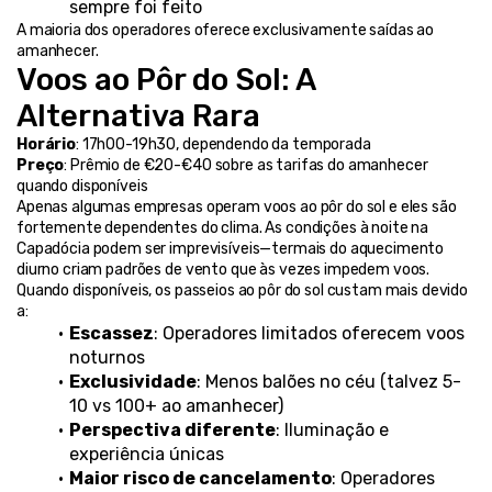
sempre foi feito
A maioria dos operadores oferece exclusivamente saídas ao 
amanhecer.
Voos ao Pôr do Sol: A 
Alternativa Rara
Horário
: 17h00-19h30, dependendo da temporada
Preço
: Prêmio de €20-€40 sobre as tarifas do amanhecer 
quando disponíveis
Apenas algumas empresas operam voos ao pôr do sol e eles são 
fortemente dependentes do clima. As condições à noite na 
Capadócia podem ser imprevisíveis—termais do aquecimento 
diurno criam padrões de vento que às vezes impedem voos.
Quando disponíveis, os passeios ao pôr do sol custam mais devido 
a:
Escassez
: Operadores limitados oferecem voos 
noturnos
Exclusividade
: Menos balões no céu (talvez 5-
10 vs 100+ ao amanhecer)
Perspectiva diferente
: Iluminação e 
experiência únicas
Maior risco de cancelamento
: Operadores 