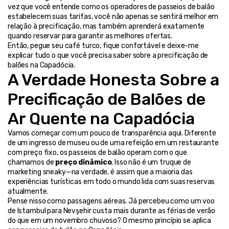
vez que você entende como os operadores de passeios de balão 
estabelecem suas tarifas, você não apenas se sentirá melhor em 
relação à precificação, mas também aprenderá exatamente 
quando reservar para garantir as melhores ofertas.
Então, pegue seu café turco, fique confortável e deixe-me 
explicar tudo o que você precisa saber sobre a precificação de 
balões na Capadócia.
A Verdade Honesta Sobre a 
Precificação de Balões de 
Ar Quente na Capadócia
Vamos começar com um pouco de transparência aqui. Diferente 
de um ingresso de museu ou de uma refeição em um restaurante 
com preço fixo, os passeios de balão operam com o que 
chamamos de 
preço dinâmico
. Isso não é um truque de 
marketing sneaky—na verdade, é assim que a maioria das 
experiências turísticas em todo o mundo lida com suas reservas 
atualmente.
Pense nisso como passagens aéreas. Já percebeu como um voo 
de Istambul para Nevşehir custa mais durante as férias de verão 
do que em um novembro chuvoso? O mesmo princípio se aplica 