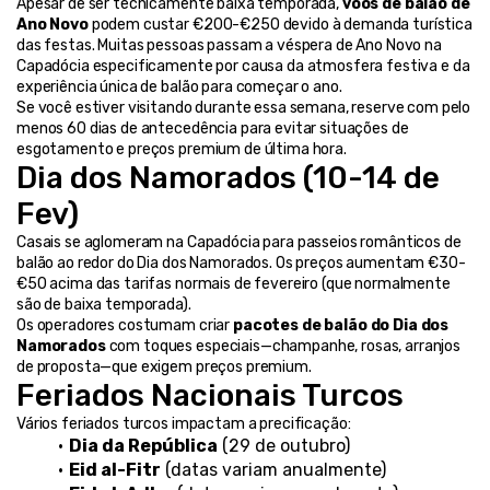
Apesar de ser tecnicamente baixa temporada, 
voos de balão de 
Ano Novo
 podem custar €200-€250 devido à demanda turística 
das festas. Muitas pessoas passam a véspera de Ano Novo na 
Capadócia especificamente por causa da atmosfera festiva e da 
experiência única de balão para começar o ano.
Se você estiver visitando durante essa semana, reserve com pelo 
menos 60 dias de antecedência para evitar situações de 
esgotamento e preços premium de última hora.
Dia dos Namorados (10-14 de 
Fev)
Casais se aglomeram na Capadócia para passeios românticos de 
balão ao redor do Dia dos Namorados. Os preços aumentam €30-
€50 acima das tarifas normais de fevereiro (que normalmente 
são de baixa temporada).
Os operadores costumam criar 
pacotes de balão do Dia dos 
Namorados
 com toques especiais—champanhe, rosas, arranjos 
de proposta—que exigem preços premium.
Feriados Nacionais Turcos
Vários feriados turcos impactam a precificação:
Dia da República
 (29 de outubro)
Eid al-Fitr
 (datas variam anualmente)