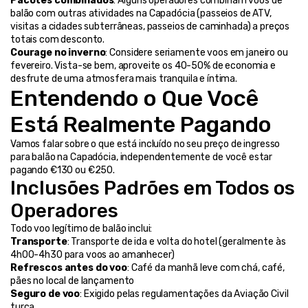
Pacotes combinados
: Alguns operadores combinam voos de 
balão com outras atividades na Capadócia (passeios de ATV, 
visitas a cidades subterrâneas, passeios de caminhada) a preços 
totais com desconto.
Courage no inverno
: Considere seriamente voos em janeiro ou 
fevereiro. Vista-se bem, aproveite os 40-50% de economia e 
desfrute de uma atmosfera mais tranquila e íntima.
Entendendo o Que Você 
Está Realmente Pagando
Vamos falar sobre o que está incluído no seu preço de ingresso 
para balão na Capadócia, independentemente de você estar 
pagando €130 ou €250.
Inclusões Padrões em Todos os 
Operadores
Todo voo legítimo de balão inclui:
Transporte
: Transporte de ida e volta do hotel (geralmente às 
4h00-4h30 para voos ao amanhecer)
Refrescos antes do voo
: Café da manhã leve com chá, café, 
pães no local de lançamento
Seguro de voo
: Exigido pelas regulamentações da Aviação Civil 
turca