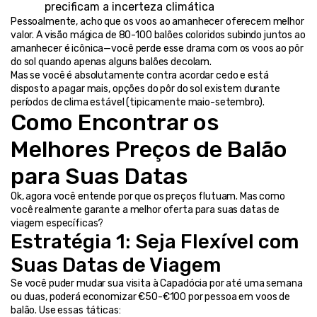
precificam a incerteza climática
Pessoalmente, acho que os voos ao amanhecer oferecem melhor 
valor. A visão mágica de 80-100 balões coloridos subindo juntos ao 
amanhecer é icônica—você perde esse drama com os voos ao pôr 
do sol quando apenas alguns balões decolam.
Mas se você é absolutamente contra acordar cedo e está 
disposto a pagar mais, opções do pôr do sol existem durante 
períodos de clima estável (tipicamente maio-setembro).
Como Encontrar os 
Melhores Preços de Balão 
para Suas Datas
Ok, agora você entende por que os preços flutuam. Mas como 
você realmente garante a melhor oferta para suas datas de 
viagem específicas?
Estratégia 1: Seja Flexível com 
Suas Datas de Viagem
Se você puder mudar sua visita à Capadócia por até uma semana 
ou duas, poderá economizar €50-€100 por pessoa em voos de 
balão. Use essas táticas: