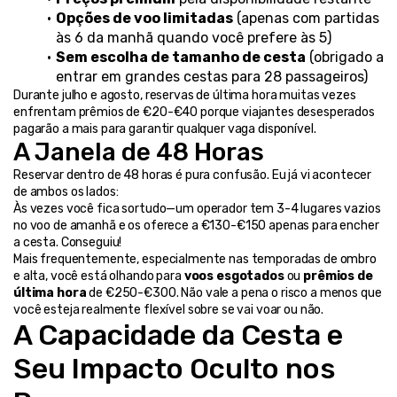
Opções de voo limitadas
 (apenas com partidas 
às 6 da manhã quando você prefere às 5)
Sem escolha de tamanho de cesta
 (obrigado a 
entrar em grandes cestas para 28 passageiros)
Durante julho e agosto, reservas de última hora muitas vezes 
enfrentam prêmios de €20-€40 porque viajantes desesperados 
pagarão a mais para garantir qualquer vaga disponível.
A Janela de 48 Horas
Reservar dentro de 48 horas é pura confusão. Eu já vi acontecer 
de ambos os lados:
Às vezes você fica sortudo—um operador tem 3-4 lugares vazios 
no voo de amanhã e os oferece a €130-€150 apenas para encher 
a cesta. Conseguiu!
Mais frequentemente, especialmente nas temporadas de ombro 
e alta, você está olhando para 
voos esgotados
 ou 
prêmios de 
última hora
 de €250-€300. Não vale a pena o risco a menos que 
você esteja realmente flexível sobre se vai voar ou não.
A Capacidade da Cesta e 
Seu Impacto Oculto nos 