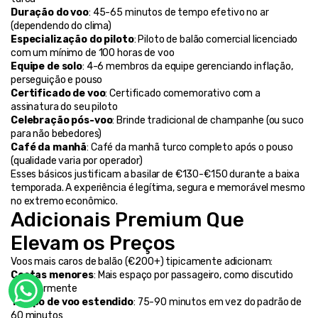
Duração do voo
: 45-65 minutos de tempo efetivo no ar 
(dependendo do clima)
Especialização do piloto
: Piloto de balão comercial licenciado 
com um mínimo de 100 horas de voo
Equipe de solo
: 4-6 membros da equipe gerenciando inflação, 
perseguição e pouso
Certificado de voo
: Certificado comemorativo com a 
assinatura do seu piloto
Celebração pós-voo
: Brinde tradicional de champanhe (ou suco 
para não bebedores)
Café da manhã
: Café da manhã turco completo após o pouso 
(qualidade varia por operador)
Esses básicos justificam a basilar de €130-€150 durante a baixa 
temporada. A experiência é legítima, segura e memorável mesmo 
no extremo econômico.
Adicionais Premium Que 
Elevam os Preços
Voos mais caros de balão (€200+) tipicamente adicionam:
Cestas menores
: Mais espaço por passageiro, como discutido 
anteriormente
Tempo de voo estendido
: 75-90 minutos em vez do padrão de 
60 minutos