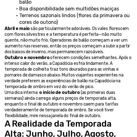
balão
Boa disponibilidade sem multidões maciças
Terrenos sazonais lindos (flores da primavera ou 
cores de outono)
Abril e maio
 são particularmente adoráveis. Os vales florescem 
com flores silvestres e a temperatura é perfeita—não muito 
quente, não muito frio. Operadores de balão começam a ver um 
aumento nas reservas, então os preços começam a subir a partir 
dos baixos de inverno, mas permanecem razoáveis.
Outubro e novembro
 oferecem condições semelhantes. Após o 
intenso calor do verão, a Capadócia esfria lindamente. A 
temporada de colheita traz tons dourados para as vinhas e 
pomares de damasco abaixo. Muitos viajantes experientes na 
verdade preferem as experiências de balão na Capadócia na 
temporada de ombro em vez do verão de pico.
Uma dica interna: 
o início de outubro
 (as primeiras duas 
semanas) ainda carrega alguns preços de temporada alta, 
enquanto o final de outubro e novembro caem para tarifas 
verdadeiramente de temporada de ombro. Se você tiver 
flexibilidade, mire nessa janela do final de outubro.
A Realidade da Temporada 
Alta: Junho, Julho, Agosto, 