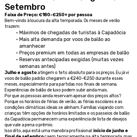
Setembro
Faixa de Preço: €180–€250+ por pessoa
Bem-vindo à loucura da alta temporada. Os meses de verão 
trazem:
Máximos de chegadas de turistas à Capadócia
Mais alta demanda por voos de balão ao 
amanhecer
Preços premium em todas as empresas de balão
Reservas antecipadas exigidas (muitas vezes 
semanas antes)
Julho e agosto
 atingem o teto absoluto para os preços. Eu já vi 
voos de balão padrão chegarem a €240-€250 durante esses 
meses, especialmente para partidas nos finais de semana. 
Experiências de balão de luxo podem subir ainda mais.
Por que as pessoas ainda reservam apesar dos preços altos? 
Porque os horários de férias de verão, as férias escolares e as 
condições climáticas ideais se alinham. Famílias viajando com 
crianças têm opções de horários limitados e os passeios de balão 
da Capadócia permanecem uma experiência de lista de desejos 
que vale a pena o prêmio.
Isso dito, aqui está uma manobra profissional: 
início de junho e 
final de setembro
 caem tecnicamente na alta temporada, mas 