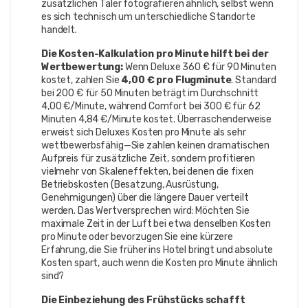
zusätzlichen Täler fotografieren ähnlich, selbst wenn
es sich technisch um unterschiedliche Standorte
handelt.
Die Kosten-Kalkulation pro Minute hilft bei der
Wertbewertung:
Wenn Deluxe 360 € für 90 Minuten
kostet, zahlen Sie
4,00 € pro Flugminute
. Standard
bei 200 € für 50 Minuten beträgt im Durchschnitt
4,00 €/Minute, während Comfort bei 300 € für 62
Minuten 4,84 €/Minute kostet. Überraschenderweise
erweist sich Deluxes Kosten pro Minute als sehr
wettbewerbsfähig—Sie zahlen keinen dramatischen
Aufpreis für zusätzliche Zeit, sondern profitieren
vielmehr von Skaleneffekten, bei denen die fixen
Betriebskosten (Besatzung, Ausrüstung,
Genehmigungen) über die längere Dauer verteilt
werden. Das Wertversprechen wird: Möchten Sie
maximale Zeit in der Luft bei etwa denselben Kosten
pro Minute oder bevorzugen Sie eine kürzere
Erfahrung, die Sie früher ins Hotel bringt und absolute
Kosten spart, auch wenn die Kosten pro Minute ähnlich
sind?
Die Einbeziehung des Frühstücks schafft