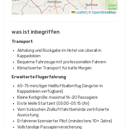
Leaflet
|
©
OpenStreetMap
was ist inbegriffen
Transport
Abholung und Rückgabe im Hotel von überall in
Kappadokien
Bequeme Fahrzeuge mit professionellen Fahrern
Klimatisierter Transport für kalte Morgen
Erweiterte Flugerfahrung
60-75 minütiger Heißluftballonflug (längster in
Kappadokien verfügbare)
Kleine Korbgröße: maximal 16-20 Passagiere
Erste Welle Startzeit (05:00-05:15 Uhr)
Vom türkischen Zivilluftfahrtbehörde zertifizierte
Ausrüstung
Erfahrener lizensierter Pilot (mindestens 10+ Jahre)
Vollständige Passagierversicherung