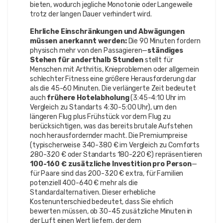
bieten, wodurch jegliche Monotonie oder Langeweile
trotz der langen Dauer verhindert wird.
Ehrliche Einschränkungen und Abwägungen
müssen anerkannt werden:
Die 90 Minuten fordern
physisch mehr von den Passagieren—
ständiges
Stehen für anderthalb Stunden
stellt für
Menschen mit Arthritis, Knieproblemen oder allgemein
schlechter Fitness eine größere Herausforderung dar
als die 45-60 Minuten. Die verlängerte Zeit bedeutet
auch
frühere Hotelabholung
(3:45-4:10 Uhr im
Vergleich zu Standarts 4:30-5:00 Uhr), um den
längeren Flug plus Frühstück vor dem Flug zu
berücksichtigen, was das bereits brutale Aufstehen
noch herausfordernder macht. Die Premiumpreise
(typischerweise 340-380 € im Vergleich zu Comforts
280-320 € oder Standarts 180-220 €) repräsentieren
100-160 € zusätzliche Investition pro Person
—
für Paare sind das 200-320 € extra, für Familien
potenziell 400-640 € mehr als die
Standardalternativen. Dieser erhebliche
Kostenunterschied bedeutet, dass Sie ehrlich
bewerten müssen, ob 30-45 zusätzliche Minuten in
der Luft einen Wert liefern, der dem