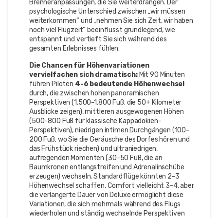
Brenneranpassungen, die Sie weiterdrängen. Der
psychologische Unterschied zwischen „wir müssen
weiterkommen“ und „nehmen Sie sich Zeit, wir haben
noch viel Flugzeit“ beeinflusst grundlegend, wie
entspannt und vertieft Sie sich während des
gesamten Erlebnisses fühlen.
Die Chancen für Höhenvariationen
vervielfachen sich dramatisch:
Mit 90 Minuten
führen Piloten
4-6 bedeutende Höhenwechsel
durch, die zwischen hohen panoramischen
Perspektiven (1.500-1.800 Fuß, die 50+ Kilometer
Ausblicke zeigen), mittleren ausgewogenen Höhen
(500-800 Fuß für klassische Kappadokien-
Perspektiven), niedrigen intimen Durchgängen (100-
200 Fuß, wo Sie die Geräusche des Dorfes hören und
das Frühstück riechen) und ultraniedrigen,
aufregenden Momenten (30-50 Fuß, die an
Baumkronen entlangstreifen und Adrenalinschübe
erzeugen) wechseln. Standardflüge könnten 2-3
Höhenwechsel schaffen, Comfort vielleicht 3-4, aber
die verlängerte Dauer von Deluxe ermöglicht diese
Variationen, die sich mehrmals während des Flugs
wiederholen und ständig wechselnde Perspektiven