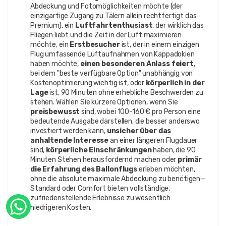
Abdeckung und Fotomöglichkeiten möchte (der
einzigartige Zugang zu Tälern allein rechtfertigt das
Premium), ein
Luftfahrtenthusiast
, der wirklich das
Fliegen liebt und die Zeit in der Luft maximieren
möchte, ein
Erstbesucher
ist, der in einem einzigen
Flug umfassende Luftaufnahmen von Kappadokien
haben möchte,
einen besonderen Anlass feiert
,
bei dem "beste verfügbare Option" unabhängig von
Kostenoptimierung wichtig ist, oder
körperlich in der
Lage
ist, 90 Minuten ohne erhebliche Beschwerden zu
stehen. Wählen Sie kürzere Optionen, wenn Sie
preisbewusst
sind, wobei 100-160 € pro Person eine
bedeutende Ausgabe darstellen, die besser anderswo
investiert werden kann,
unsicher über das
anhaltende Interesse
an einer längeren Flugdauer
sind,
körperliche Einschränkungen
haben, die 90
Minuten Stehen herausfordernd machen oder
primär
die Erfahrung des Ballonflugs
erleben möchten,
ohne die absolute maximale Abdeckung zu benötigen—
Standard oder Comfort bieten vollständige,
zufriedenstellende Erlebnisse zu wesentlich
niedrigeren Kosten.