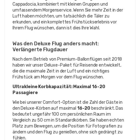
Cappadocia, kombiniert mit kleinen Gruppen und 
umfassendem Morgenservice. Wenn Sie mehr Zeit in der 
Luft haben möchten, um tatsächlich die Täler zu 
erkunden, und ein komplettes Frühstückserlebnis vor 
Ihrem Flug wünschen, dann ist dies Ihre Wahl.
Was den Deluxe Flug anders macht: 
Verlängerte Flugdauer
Nach dem Betrieb von Premium-Ballonflügen seit 2018 
haben wir unser Deluxe-Paket für Reisende entwickelt, 
die die maximale Zeit in der Luft und ein richtiges 
Frühstück am Morgen vor dem Flug wünschen.
Ultrakleine Korbkapazität: Maximal 16-20 
Passagiere
Wie bei unserer Comfort-Option ist die Zahl der Gäste in 
den Deluxe-Körben auf maximal 
16-20
 beschränkt. Das 
bedeutet ungefähr 100 cm persönlichen Raum im 
Vergleich zu 50 cm in Standardkörben. Sie haben echten 
Platz zum Bewegen, um die Position für Fotografien zu 
ändern und den Flug zu genießen, ohne sich gedrängt zu 
fühlen.