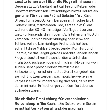
zusätzlichen Wert über die Flugzeit hinaus:
Im
Gegensatz zu Standard mit Kaffee und Keksen oder
Comfort mit leichten Erfrischungen bietet Deluxe ein
genuine Türkisches Frühstücksbuffet
(Käse,
Oliven, Tomaten, Gurken, Eierspeisen, frisches Brot,
Gebäck, Obst, Marmeladen, Tee, Kaffee, Saft), das
während der 30-40-minütigen Vorflugzeit serviert
wird. Für Reisende, die mit dem Aufstehen um 4:00 Uhr
kämpfen und sich wirklich hungrig oder schwach
fühlen, weil sie kein richtiges Frühstück hatten,
schafft diese Mahlzeit bedeutenden Komfort und
Energie, die das Vergnügen des anschließenden langen
Flugs unterstützen. Reisende, die natürlich das
Frühstück auslassen oder sich früh am Morgen unwohl
fühlen, sehen jedoch keinen Wert in dieser
Einbeziehung—es ist ein nettes Zusatzangebot, das
sie nicht nutzen werden, was möglicherweise eine
verpasste Premiumdarstellung darstellt, da sie mit
den minimalen Erfrischungen von Comfort ebenso
zufrieden wären.
Die ehrliche Empfehlung für verschiedene
Reisendenprofile:
Buchen Sie Deluxe, wenn Sie ein
ernsthafter Fotograf
sind, der maximale