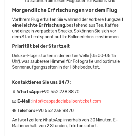
tatsächlich die ideale Flugdauer für Ballons sind
Morgendliche Erfrischungen vor dem Flug
Vor Ihrem Flug erhalten Sie während der Vorbereitungszeit 
eine leichte Erfrischung
, bestehend aus Tee, Kaffee 
und einzeln verpackten Snacks. So können Sie sich vor 
dem Start entspannt auf Ihr Ballonerlebnis einstimmen.
Priorität bei der Startzeit
Deluxe-Flüge starten in der ersten Welle (05:00-05:15 
Uhr), was sauberere Himmel für Fotografie und optimale 
Sonnenaufgangszeiten in der Höhe bedeutet.
Kontaktieren Sie uns 24/7:
📱 
WhatsApp:
 +90 552 238 88 70
📧 
E-Mail:
info@cappadociaballoonticket.com
☎️ 
Telefon:
 +90 552 238 88 70
Antwortzeiten: WhatsApp innerhalb von 30 Minuten, E-
Mail innerhalb von 2 Stunden, Telefon sofort.