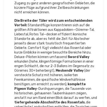
Zugang zu ganz anderen geografischen Gebieten, die
kürzere Flüge aufgrund ihrer Zeitbeschränkungen
nicht erreichen können.
Die Breite der Täler wird zum entscheidenden
Vorteil:
Standardflüge konzentrieren sich auf die
größten Attraktionen aus Kappadokien—Göreme-Tal,
Liebestal, Rotes Tal—decken effizient ikonische
Standorte ab, aber es fehlt die Zeit für Abstecher
jenseits dieser stark touristisch frequentierten
Gebiete. Comfort fügt vielleicht das Rosental oder
kurze Einblicke in weniger besuchte Bereiche hinzu.
Deluxe-Piloten können umfassend
Sword Valley
erkunden (hohe, klingenförmige Formationen in einer
engen Schlucht, die nur 2-3 Ballons im Gegensatz zu
Göremes 30+ beherbergt),
Meskendir Valley
(der
versteckte Schatz mit höheren, isolierten
Feenkaminen, die spezifische Windverhältnisse
benötigen, um erreicht zu werden),
komplette
Pigeon Valley
-Durchquerungen, die Tausende von
historischen, gehauenen Taubenhäusern zeigen,
anstatt nur am Rand einen Blick darauf zu werfen, und
tiefergehende Abschnitte des Rosentals
, die
unberührte Landschaften enthüllen, die Touristen vom