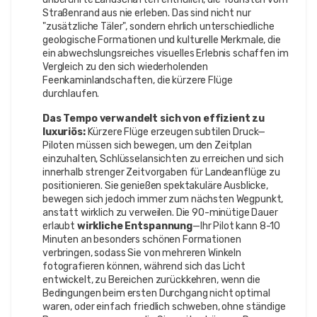
Straßenrand aus nie erleben. Das sind nicht nur
"zusätzliche Täler", sondern ehrlich unterschiedliche
geologische Formationen und kulturelle Merkmale, die
ein abwechslungsreiches visuelles Erlebnis schaffen im
Vergleich zu den sich wiederholenden
Feenkaminlandschaften, die kürzere Flüge
durchlaufen.
Das Tempo verwandelt sich von effizient zu
luxuriös:
Kürzere Flüge erzeugen subtilen Druck—
Piloten müssen sich bewegen, um den Zeitplan
einzuhalten, Schlüsselansichten zu erreichen und sich
innerhalb strenger Zeitvorgaben für Landeanflüge zu
positionieren. Sie genießen spektakuläre Ausblicke,
bewegen sich jedoch immer zum nächsten Wegpunkt,
anstatt wirklich zu verweilen. Die 90-minütige Dauer
erlaubt
wirkliche Entspannung
—Ihr Pilot kann 8-10
Minuten an besonders schönen Formationen
verbringen, sodass Sie von mehreren Winkeln
fotografieren können, während sich das Licht
entwickelt, zu Bereichen zurückkehren, wenn die
Bedingungen beim ersten Durchgang nicht optimal
waren, oder einfach friedlich schweben, ohne ständige