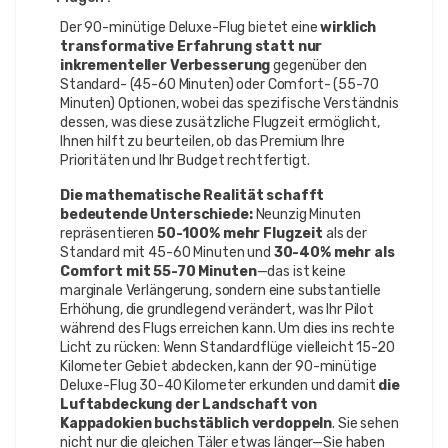
Ferdinand E
FE
Der 90-minütige Deluxe-Flug bietet eine
wirklich
Deluxe Heißluftballonflug – Kappadokien
transformative Erfahrung statt nur
inkrementeller Verbesserung
gegenüber den
Wir haben dies zu unserem 10. Jubiläum gemacht und
Standard- (45-60 Minuten) oder Comfort- (55-70
meine Frau war fasziniert von den atemberaubenden
Minuten) Optionen, wobei das spezifische Verständnis
Ausblicken auf die zauberhaften Landschaften
dessen, was diese zusätzliche Flugzeit ermöglicht,
Kappadokiens. Sie spricht immer noch Wochen später
Ihnen hilft zu beurteilen, ob das Premium Ihre
darüber.
Prioritäten und Ihr Budget rechtfertigt.
Die mathematische Realität schafft
bedeutende Unterschiede:
Neunzig Minuten
repräsentieren
50-100% mehr Flugzeit
als der
Standard mit 45-60 Minuten und
30-40% mehr als
Comfort mit 55-70 Minuten
—das ist keine
marginale Verlängerung, sondern eine substantielle
Erhöhung, die grundlegend verändert, was Ihr Pilot
während des Flugs erreichen kann. Um dies ins rechte
Licht zu rücken: Wenn Standardflüge vielleicht 15-20
Kilometer Gebiet abdecken, kann der 90-minütige
Deluxe-Flug 30-40 Kilometer erkunden und damit
die
Luftabdeckung der Landschaft von
Kappadokien buchstäblich verdoppeln
. Sie sehen
nicht nur die gleichen Täler etwas länger—Sie haben