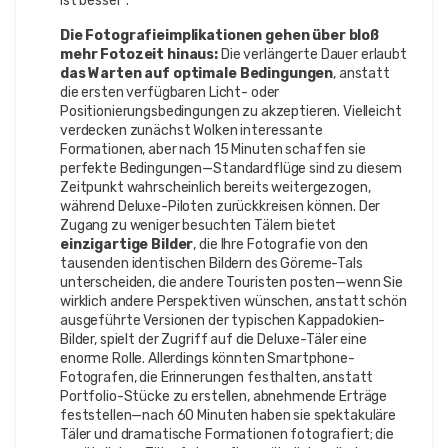
ist besser“.
Die Fotografieimplikationen gehen über bloß
mehr Fotozeit hinaus:
Die verlängerte Dauer erlaubt
das Warten auf optimale Bedingungen
, anstatt
die ersten verfügbaren Licht- oder
Positionierungsbedingungen zu akzeptieren. Vielleicht
verdecken zunächst Wolken interessante
Formationen, aber nach 15 Minuten schaffen sie
perfekte Bedingungen—Standardflüge sind zu diesem
Zeitpunkt wahrscheinlich bereits weitergezogen,
während Deluxe-Piloten zurückkreisen können. Der
Zugang zu weniger besuchten Tälern bietet
einzigartige Bilder
, die Ihre Fotografie von den
tausenden identischen Bildern des Göreme-Tals
unterscheiden, die andere Touristen posten—wenn Sie
wirklich andere Perspektiven wünschen, anstatt schön
ausgeführte Versionen der typischen Kappadokien-
Bilder, spielt der Zugriff auf die Deluxe-Täler eine
enorme Rolle. Allerdings könnten Smartphone-
Fotografen, die Erinnerungen festhalten, anstatt
Portfolio-Stücke zu erstellen, abnehmende Erträge
feststellen—nach 60 Minuten haben sie spektakuläre
Täler und dramatische Formationen fotografiert; die