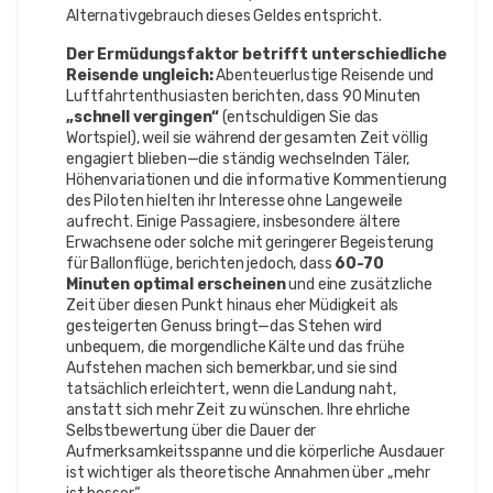
Alternativgebrauch dieses Geldes entspricht.
Der Ermüdungsfaktor betrifft unterschiedliche
Reisende ungleich:
Abenteuerlustige Reisende und
Luftfahrtenthusiasten berichten, dass 90 Minuten
„schnell vergingen“
(entschuldigen Sie das
Wortspiel), weil sie während der gesamten Zeit völlig
engagiert blieben—die ständig wechselnden Täler,
Höhenvariationen und die informative Kommentierung
des Piloten hielten ihr Interesse ohne Langeweile
aufrecht. Einige Passagiere, insbesondere ältere
Erwachsene oder solche mit geringerer Begeisterung
für Ballonflüge, berichten jedoch, dass
60-70
Minuten optimal erscheinen
und eine zusätzliche
Zeit über diesen Punkt hinaus eher Müdigkeit als
gesteigerten Genuss bringt—das Stehen wird
unbequem, die morgendliche Kälte und das frühe
Aufstehen machen sich bemerkbar, und sie sind
tatsächlich erleichtert, wenn die Landung naht,
anstatt sich mehr Zeit zu wünschen. Ihre ehrliche
Selbstbewertung über die Dauer der
Aufmerksamkeitsspanne und die körperliche Ausdauer
ist wichtiger als theoretische Annahmen über „mehr