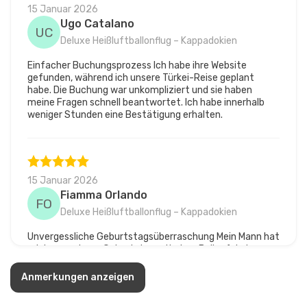
15 Januar 2026
Ugo Catalano
UC
Deluxe Heißluftballonflug – Kappadokien
Einfacher Buchungsprozess Ich habe ihre Website
gefunden, während ich unsere Türkei-Reise geplant
habe. Die Buchung war unkompliziert und sie haben
meine Fragen schnell beantwortet. Ich habe innerhalb
weniger Stunden eine Bestätigung erhalten.
15 Januar 2026
Fiamma Orlando
FO
Deluxe Heißluftballonflug – Kappadokien
Unvergessliche Geburtstagsüberraschung Mein Mann hat
mich zu meinem Geburtstag mit einer Ballonfahrt
überrascht. Die Firma half ihm, alles zu koordinieren. Der
Flug war bei Sonnenaufgang und die Aussichten waren
Anmerkungen anzeigen
atemberaubend. Unser Pilot hat alle Feenkamine und
Täler gezeigt. Die Fotos sind fantastisch geworden. Das