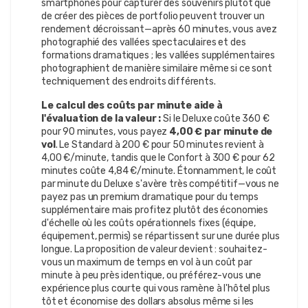
smartphones pour capturer des souvenirs plutôt que
de créer des pièces de portfolio peuvent trouver un
rendement décroissant—après 60 minutes, vous avez
photographié des vallées spectaculaires et des
formations dramatiques ; les vallées supplémentaires
photographient de manière similaire même si ce sont
techniquement des endroits différents.
Le calcul des coûts par minute aide à
l'évaluation de la valeur :
Si le Deluxe coûte 360 €
pour 90 minutes, vous payez
4,00 € par minute de
vol
. Le Standard à 200 € pour 50 minutes revient à
4,00 €/minute, tandis que le Confort à 300 € pour 62
minutes coûte 4,84 €/minute. Étonnamment, le coût
par minute du Deluxe s'avère très compétitif—vous ne
payez pas un premium dramatique pour du temps
supplémentaire mais profitez plutôt des économies
d'échelle où les coûts opérationnels fixes (équipe,
équipement, permis) se répartissent sur une durée plus
longue. La proposition de valeur devient : souhaitez-
vous un maximum de temps en vol à un coût par
minute à peu près identique, ou préférez-vous une
expérience plus courte qui vous ramène à l'hôtel plus
tôt et économise des dollars absolus même si les