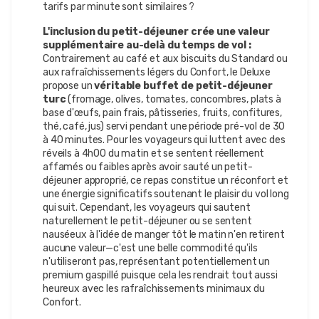
tarifs par minute sont similaires ?
L'inclusion du petit-déjeuner crée une valeur
supplémentaire au-delà du temps de vol :
Contrairement au café et aux biscuits du Standard ou
aux rafraîchissements légers du Confort, le Deluxe
propose un
véritable buffet de petit-déjeuner
turc
(fromage, olives, tomates, concombres, plats à
base d'œufs, pain frais, pâtisseries, fruits, confitures,
thé, café, jus) servi pendant une période pré-vol de 30
à 40 minutes. Pour les voyageurs qui luttent avec des
réveils à 4h00 du matin et se sentent réellement
affamés ou faibles après avoir sauté un petit-
déjeuner approprié, ce repas constitue un réconfort et
une énergie significatifs soutenant le plaisir du vol long
qui suit. Cependant, les voyageurs qui sautent
naturellement le petit-déjeuner ou se sentent
nauséeux à l'idée de manger tôt le matin n'en retirent
aucune valeur—c'est une belle commodité qu'ils
n'utiliseront pas, représentant potentiellement un
premium gaspillé puisque cela les rendrait tout aussi
heureux avec les rafraîchissements minimaux du
Confort.