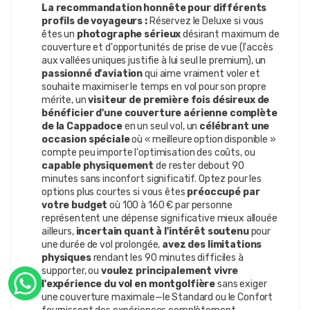
La recommandation honnête pour différents
profils de voyageurs :
Réservez le Deluxe si vous
êtes un
photographe sérieux
désirant maximum de
couverture et d'opportunités de prise de vue (l'accès
aux vallées uniques justifie à lui seul le premium), un
passionné d'aviation
qui aime vraiment voler et
souhaite maximiser le temps en vol pour son propre
mérite, un
visiteur de première fois désireux de
bénéficier d'une couverture aérienne complète
de la Cappadoce
en un seul vol, un
célébrant une
occasion spéciale
où « meilleure option disponible »
compte peu importe l'optimisation des coûts, ou
capable physiquement
de rester debout 90
minutes sans inconfort significatif. Optez pour les
options plus courtes si vous êtes
préoccupé par
votre budget
où 100 à 160 € par personne
représentent une dépense significative mieux allouée
ailleurs,
incertain quant à l'intérêt soutenu
pour
une durée de vol prolongée,
avez des limitations
physiques
rendant les 90 minutes difficiles à
supporter, ou
voulez principalement vivre
l'expérience du vol en montgolfière
sans exiger
une couverture maximale—le Standard ou le Confort