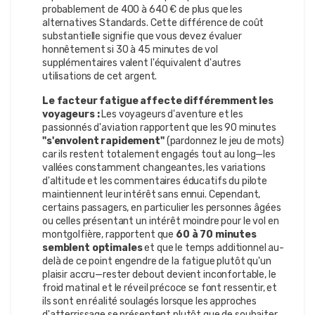
probablement de 400 à 640 € de plus que les
alternatives Standards. Cette différence de coût
substantielle signifie que vous devez évaluer
honnêtement si 30 à 45 minutes de vol
supplémentaires valent l'équivalent d'autres
utilisations de cet argent.
Le facteur fatigue affecte différemment les
voyageurs :
Les voyageurs d'aventure et les
passionnés d'aviation rapportent que les 90 minutes
"s'envolent rapidement"
(pardonnez le jeu de mots)
car ils restent totalement engagés tout au long—les
vallées constamment changeantes, les variations
d'altitude et les commentaires éducatifs du pilote
maintiennent leur intérêt sans ennui. Cependant,
certains passagers, en particulier les personnes âgées
ou celles présentant un intérêt moindre pour le vol en
montgolfière, rapportent que
60 à 70 minutes
semblent optimales
et que le temps additionnel au-
delà de ce point engendre de la fatigue plutôt qu'un
plaisir accru—rester debout devient inconfortable, le
froid matinal et le réveil précoce se font ressentir, et
ils sont en réalité soulagés lorsque les approches
d'atterrissage se présentent plutôt que de souhaiter