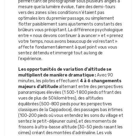
permettant de photographier sous plusieurs angles à
mesure que la lumière évolue, faire des demi-tours
vers des zones si les conditions n'étaient pas
optimales lors du premier passage, ou simplement
flotter paisiblement sans ajustements constants des
brûleurs vous précipitant. La différence psychologique
entre « nous devons continuer à avancer » et « prenez
votre temps, nous avons beaucoup de vol restant »
affecte fondamentalement à quel point vous vous
sentez détendu et immergé tout au long de
l'expérience.
Les opportunités de variation d'altitude se
multiplient de manière dramatique :
Avec 90
minutes, les pilotes effectuent
4 à 6 changements
majeurs d'altitude
alternant entre des perspectives
panoramiques élevées (1 500-1 800 pieds offrant des
vues de plus de 50 kilomètres), des altitudes
équilibrées (500-800 pieds pour les perspectives
classiques de la Cappadoce), des passages bas intimes
(100-200 pieds où vous entendez les sons du village et
sentez le petit-déjeuner cuire), et des moments de
frissons à ultra-basse altitude (30-50 pieds rasant les
cimes) créant des montées d'adrénaline. Les vols