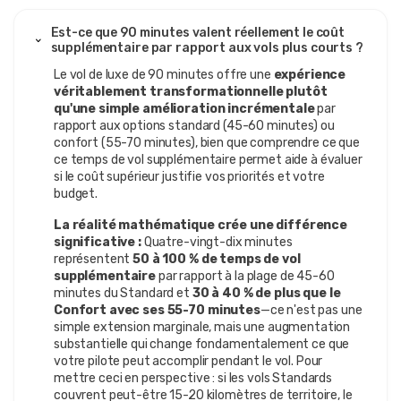
FE
Vol en montgolfière de luxe - Cappadoce
Est-ce que 90 minutes valent réellement le coût
supplémentaire par rapport aux vols plus courts ?
Nous avons fait cela pour notre dixième anniversaire et
ma femme était fascinée par les vues imprenables sur
Le vol de luxe de 90 minutes offre une
expérience
les paysages enchanteurs de la Cappadoce. Elle en parle
véritablement transformationnelle plutôt
encore des semaines plus tard.
qu'une simple amélioration incrémentale
par
rapport aux options standard (45-60 minutes) ou
confort (55-70 minutes), bien que comprendre ce que
ce temps de vol supplémentaire permet aide à évaluer
si le coût supérieur justifie vos priorités et votre
budget.
La réalité mathématique crée une différence
significative :
Quatre-vingt-dix minutes
représentent
50 à 100 % de temps de vol
supplémentaire
par rapport à la plage de 45-60
minutes du Standard et
30 à 40 % de plus que le
Confort avec ses 55-70 minutes
—ce n'est pas une
simple extension marginale, mais une augmentation
substantielle qui change fondamentalement ce que
votre pilote peut accomplir pendant le vol. Pour
mettre ceci en perspective : si les vols Standards
couvrent peut-être 15-20 kilomètres de territoire, le