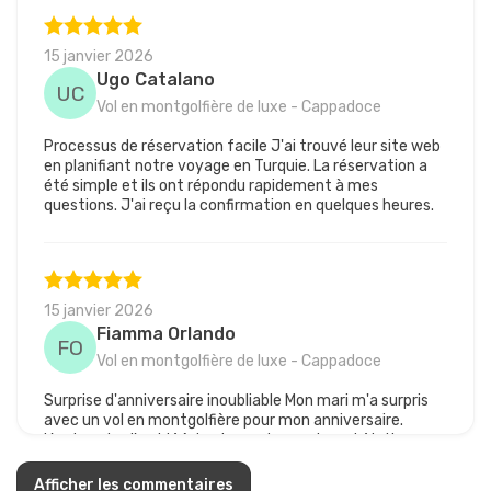
15 janvier 2026
Ugo Catalano
UC
Vol en montgolfière de luxe - Cappadoce
Processus de réservation facile J'ai trouvé leur site web
en planifiant notre voyage en Turquie. La réservation a
été simple et ils ont répondu rapidement à mes
questions. J'ai reçu la confirmation en quelques heures.
15 janvier 2026
Fiamma Orlando
FO
Vol en montgolfière de luxe - Cappadoce
Surprise d'anniversaire inoubliable Mon mari m'a surpris
avec un vol en montgolfière pour mon anniversaire.
L'entreprise l'a aidé à tout coordonner. Le vol était au
lever du soleil et les vues étaient époustouflantes. Notre
pilote a signalé toutes les cheminées de fée et les
Afficher les commentaires