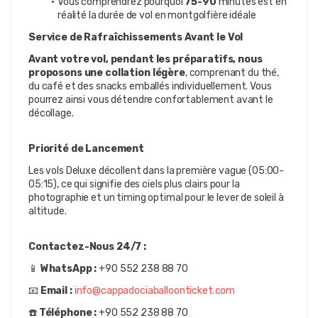
Vous comprendrez pourquoi 
75-90 
minutes est en 
réalité la durée de vol en montgolfière idéale
Service de Rafraîchissements Avant le Vol
Avant votre vol, pendant les préparatifs, nous 
proposons une collation légère
, comprenant du thé, 
du café et des snacks emballés individuellement. Vous 
pourrez ainsi vous détendre confortablement avant le 
décollage.
Priorité de Lancement
Les vols Deluxe décollent dans la première vague (05:00-
05:15), ce qui signifie des ciels plus clairs pour la 
photographie et un timing optimal pour le lever de soleil à 
altitude.
Contactez-Nous 24/7 :
📱 
WhatsApp :
 +90 552 238 88 70
📧 
Email :
info@cappadociaballoonticket.com
☎️ 
Téléphone :
 +90 552 238 88 70