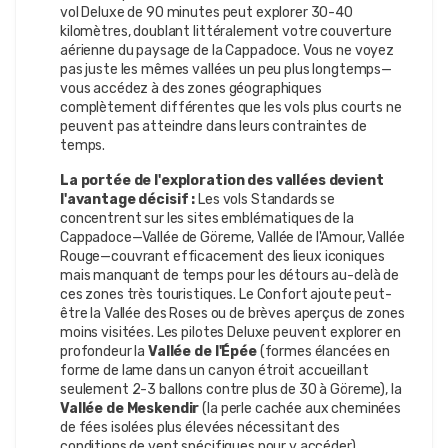
vol Deluxe de 90 minutes peut explorer 30-40
kilomètres, doublant littéralement votre couverture
aérienne du paysage de la Cappadoce. Vous ne voyez
pas juste les mêmes vallées un peu plus longtemps—
vous accédez à des zones géographiques
complètement différentes que les vols plus courts ne
peuvent pas atteindre dans leurs contraintes de
temps.
La portée de l'exploration des vallées devient
l'avantage décisif :
Les vols Standards se
concentrent sur les sites emblématiques de la
Cappadoce—Vallée de Göreme, Vallée de l'Amour, Vallée
Rouge—couvrant efficacement des lieux iconiques
mais manquant de temps pour les détours au-delà de
ces zones très touristiques. Le Confort ajoute peut-
être la Vallée des Roses ou de brèves aperçus de zones
moins visitées. Les pilotes Deluxe peuvent explorer en
profondeur la
Vallée de l'Épée
(formes élancées en
forme de lame dans un canyon étroit accueillant
seulement 2-3 ballons contre plus de 30 à Göreme), la
Vallée de Meskendir
(la perle cachée aux cheminées
de fées isolées plus élevées nécessitant des
conditions de vent spécifiques pour y accéder),