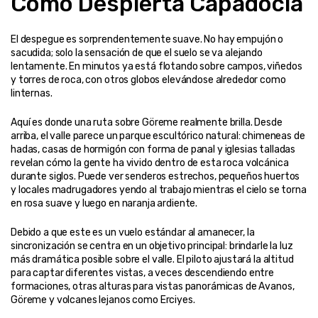
Cómo Despierta Capadocia
El despegue es sorprendentemente suave. No hay empujón o 
sacudida; solo la sensación de que el suelo se va alejando 
lentamente. En minutos ya está flotando sobre campos, viñedos 
y torres de roca, con otros globos elevándose alrededor como 
linternas.
Aquí es donde una ruta sobre Göreme realmente brilla. Desde 
arriba, el valle parece un parque escultórico natural: chimeneas de 
hadas, casas de hormigón con forma de panal y iglesias talladas 
revelan cómo la gente ha vivido dentro de esta roca volcánica 
durante siglos. Puede ver senderos estrechos, pequeños huertos 
y locales madrugadores yendo al trabajo mientras el cielo se torna 
en rosa suave y luego en naranja ardiente.
Debido a que este es un vuelo estándar al amanecer, la 
sincronización se centra en un objetivo principal: brindarle la luz 
más dramática posible sobre el valle. El piloto ajustará la altitud 
para captar diferentes vistas, a veces descendiendo entre 
formaciones, otras alturas para vistas panorámicas de Avanos, 
Göreme y volcanes lejanos como Erciyes.