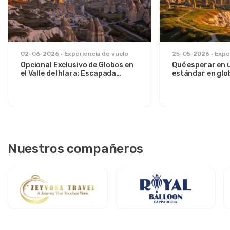
02-06-2026
Experiencia de vuelo
25-05-2026
Expe
Opcional Exclusivo de Globos en
Qué esperar en 
el Valle de Ihlara: Escapada
estándar en glo
Privada al Amanecer desde
sobre el Valle d
Avanos
Nuestros compañeros