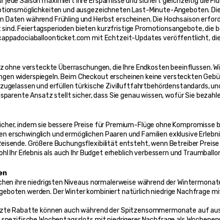
jede Saison maximiert Ihre Ersparnisse und sichert gleichzeitig die Fl
motionsmöglichkeiten und ausgezeichneten Last-Minute-Angeboten. Die 
 Daten während Frühling und Herbst erscheinen. Die Hochsaison erforde
ind. Feiertagsperioden bieten kurzfristige Promotionsangebote, die b
 cappadociaballoonticket.com mit Echtzeit-Updates veröffentlicht, di
z ohne versteckte Überraschungen, die Ihre Endkosten beeinflussen. Wir 
gen widerspiegeln. Beim Checkout erscheinen keine versteckten Gebüh
zugelassen und erfüllen türkische Zivilluftfahrtbehördenstandards, un
sparente Ansatz stellt sicher, dass Sie genau wissen, wofür Sie bezahle
her, indem sie bessere Preise für Premium-Flüge ohne Kompromisse bei 
 erschwinglich und ermöglichen Paaren und Familien exklusive Erlebni
eisende. Größere Buchungsflexibilität entsteht, wenn Betreiber Preis
ohl Ihr Erlebnis als auch Ihr Budget erheblich verbessern und Traumbal
en
ichen ihre niedrigsten Niveaus normalerweise während der Wintermonat
geboten werden. Der Winter kombiniert natürlich niedrige Nachfrage m
renzte Rabatte können auch während der Spitzensommermonate auf aus
n spezifische Wochentagsslots mit niedrigerer Nachfrage als Wochenen