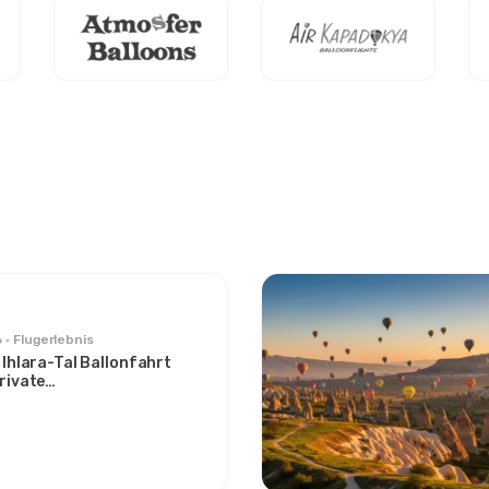
6
Flugerlebnis
 Ihlara-Tal Ballonfahrt
rivate
gangsflucht ab Avanos