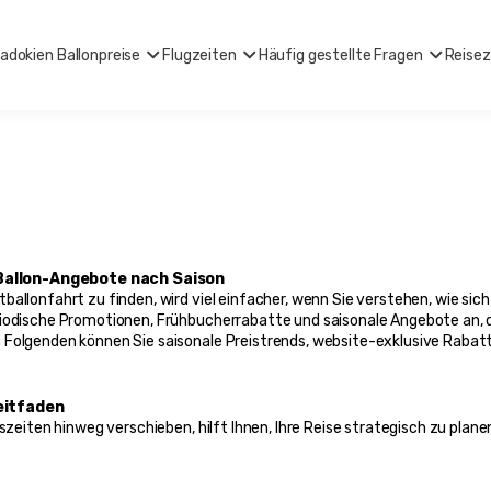
adokien Ballonpreise
Flugzeiten
Häufig gestellte Fragen
Reisez
Ballon-Angebote nach Saison
allonfahrt zu finden, wird viel einfacher, wenn Sie verstehen, wie sich 
riodische Promotionen, Frühbucherrabatte und saisonale Angebote an, d
 Folgenden können Sie saisonale Preistrends, website-exklusive Rabat
eitfaden
szeiten hinweg verschieben, hilft Ihnen, Ihre Reise strategisch zu plane