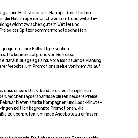
lings- und Herbstmonate. Häufige Rabattarten 
n die Nachfrage natürlich abnimmt, und website-
Gleichgewicht zwischen gutem Wetter und 
m-Preise der Spitzensommermonate schaffen.
gungen für ihre Ballonflüge suchen. 
Rabatte können aufgrund von Betreiber-
ie darauf ausgelegt sind, vorausschauende Planung 
erer Website, um Promotionspreise vor ihrem Ablauf 
er, dass unsere Direktkunden die bestmöglichen 
sen. Wochentagsersparnisse bieten bessere Preise 
is Februar bieten starke Kampagnen und Last-Minute-
ingen zeitlich begrenzte Promotionen, die 
äßig zu überprüfen, um neue Angebote zu erfassen, 