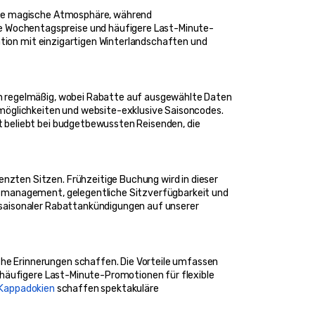
ine magische Atmosphäre, während 
e Wochentagspreise und häufigere Last-Minute-
ation mit einzigartigen Winterlandschaften und 
n regelmäßig, wobei Rabatte auf ausgewählte Daten 
glichkeiten und website-exklusive Saisoncodes. 
 beliebt bei budgetbewussten Reisenden, die 
ten Sitzen. Frühzeitige Buchung wird in dieser 
tsmanagement, gelegentliche Sitzverfügbarkeit und 
saisonaler Rabattankündigungen auf unserer 
e Erinnerungen schaffen. Die Vorteile umfassen 
 häufigere Last-Minute-Promotionen für flexible 
 Kappadokien
 schaffen spektakuläre 