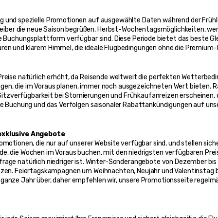
ng und spezielle Promotionen auf ausgewählte Daten während der Früh
iber die neue Saison begrüßen, Herbst-Wochentagsmöglichkeiten, wen
ere Buchungsplattform verfügbar sind. Diese Periode bietet das beste 
turen und klarem Himmel, die ideale Flugbedingungen ohne die Premiu
Preise natürlich erhöht, da Reisende weltweit die perfekten Wetterbedin
gen, die im Voraus planen, immer noch ausgezeichneten Wert bieten. 
tzverfügbarkeit bei Stornierungen und Frühkaufanreizen erscheinen, d
tige Buchung und das Verfolgen saisonaler Rabattankündigungen auf uns
exklusive Angebote
omotionen, die nur auf unserer Website verfügbar sind, und stellen sich
de, die Wochen im Voraus buchen, mit den niedrigsten verfügbaren Prei
frage natürlich niedriger ist. Winter-Sonderangebote von Dezember b
utzen. Feiertagskampagnen um Weihnachten, Neujahr und Valentinstag br
 ganze Jahr über, daher empfehlen wir, unsere Promotionsseite regelm