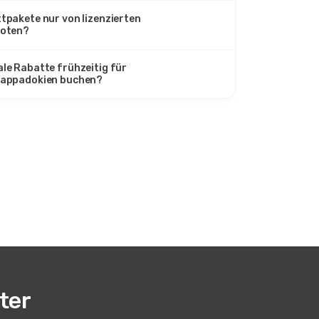
tpakete nur von lizenzierten
boten?
ale Rabatte frühzeitig für
 Kappadokien buchen?
ter