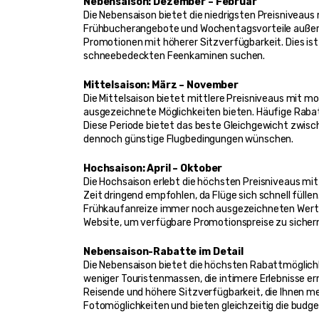
Nebensaison: Dezember – Februar
Die Nebensaison bietet die niedrigsten Preisnivea
Frühbucherangebote und Wochentagsvorteile außer
Promotionen mit höherer Sitzverfügbarkeit. Dies ist 
schneebedeckten Feenkaminen suchen.
Mittelsaison: März – November
Die Mittelsaison bietet mittlere Preisniveaus mit
ausgezeichnete Möglichkeiten bieten. Häufige Rab
Diese Periode bietet das beste Gleichgewicht zwisc
dennoch günstige Flugbedingungen wünschen.
Hochsaison: April – Oktober
Die Hochsaison erlebt die höchsten Preisniveaus mi
Zeit dringend empfohlen, da Flüge sich schnell fül
Frühkaufanreize immer noch ausgezeichneten Wert bi
Website, um verfügbare Promotionspreise zu sicher
Nebensaison-Rabatte im Detail
Die Nebensaison bietet die höchsten Rabattmöglich
weniger Touristenmassen, die intimere Erlebnisse er
Reisende und höhere Sitzverfügbarkeit, die Ihnen me
Fotomöglichkeiten und bieten gleichzeitig die budg