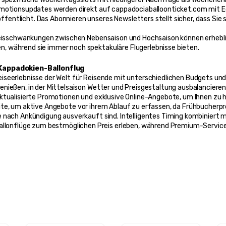
omotionsupdates werden direkt auf cappadociaballoonticket.com mit E
entlicht. Das Abonnieren unseres Newsletters stellt sicher, dass Sie
Preisschwankungen zwischen Nebensaison und Hochsaison können erhebli
, während sie immer noch spektakuläre Flugerlebnisse bieten.
n Kappadokien-Ballonflug
seerlebnisse der Welt für Reisende mit unterschiedlichen Budgets und Z
nießen, in der Mittelsaison Wetter und Preisgestaltung ausbalancieren
ktualisierte Promotionen und exklusive Online-Angebote, um Ihnen zu h
ite, um aktive Angebote vor ihrem Ablauf zu erfassen, da Frühbucherp
 nach Ankündigung ausverkauft sind. Intelligentes Timing kombiniert mi
nflüge zum bestmöglichen Preis erleben, während Premium-Servicequ