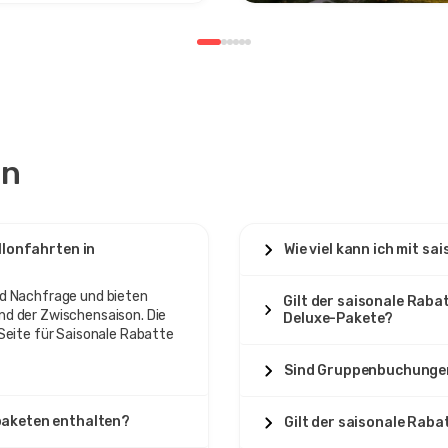
en
llonfahrten in
Wie viel kann ich mit s
nd Nachfrage und bieten
Gilt der saisonale Raba
nd der Zwischensaison. Die
Deluxe-Pakete?
 Seite für Saisonale Rabatte
Sind Gruppenbuchungen
paketen enthalten?
Gilt der saisonale Rab