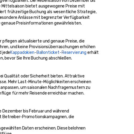
ugverfügbarkeit. Die Nebensaison von Dezember bis 
Mittelsaison bietet ausgewogene Preise mit 
rt frühzeitige Buchung als wesentliche Strategie, 
esondere Anlässe mit begrenzter Verfügbarkeit 
e genaue Preisinformationen gewährleisten.
pflegen aktualisierte und genaue Preise, die 
ren, und keine Provisionsüberraschungen erhöhen 
d jede
Kappadokien-Ballonticket-Reservierung
 erhält 
n, bevor Sie Ihre Buchung abschließen.
Qualität oder Sicherheit bieten. Attraktive 
sse. Mehr Last-Minute-Möglichkeiten erscheinen 
e anpassen, um saisonalen Nachfragemustern zu 
lonflüge für mehr Reisende erreichbar machen.
e Dezember bis Februar und während 
it Betreiber-Promotionskampagnen, die 
gewählten Daten erscheinen. Diese belohnen 
dflüge.