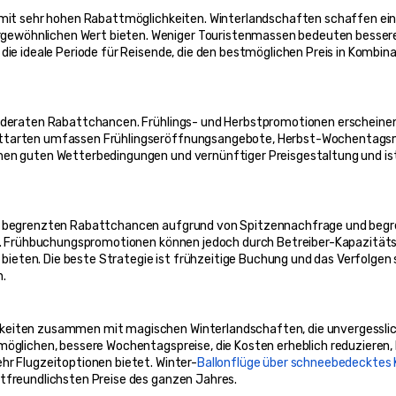
us mit sehr hohen Rabattmöglichkeiten. Winterlandschaften schaffen e
gewöhnlichen Wert bieten. Weniger Touristenmassen bedeuten besser
die ideale Periode für Reisende, die den bestmöglichen Preis in Kombin
 moderaten Rabattchancen. Frühlings- und Herbstpromotionen erscheine
attarten umfassen Frühlingseröffnungsangebote, Herbst-Wochentagsmö
hen guten Wetterbedingungen und vernünftiger Preisgestaltung und ist
t begrenzten Rabattchancen aufgrund von Spitzennachfrage und begrenz
len. Frühbuchungspromotionen können jedoch durch Betreiber-Kapazitä
eten. Die beste Strategie ist frühzeitige Buchung und das Verfolgen 
n.
keiten zusammen mit magischen Winterlandschaften, die unvergesslich
möglichen, bessere Wochentagspreise, die Kosten erheblich reduzieren,
hr Flugzeitoptionen bietet. Winter-
Ballonflüge über schneebedecktes
etfreundlichsten Preise des ganzen Jahres.