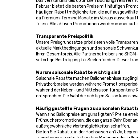
Das Verständnis des optimalen Buchungsfensters für 
Februar bietet die besten Preise mit häufigen Pro
häufigen Rabattmöglichkeiten, die auf ausgewählten
da Premium-Termine Monate im Voraus ausverkauft s
feiern. Alle aktiven Promotionen werden immer auf
Transparente Preispolitik
Unsere Preisgrundsätze priorisieren volle Transparen
aktuelle Marktbedingungen und saisonale Schwankun
Ihren Gesamtpreis. Alle Partnerbetreiber sind SHGM-
sofortige Bestätigung für Seelenfrieden. Dieser tran
Warum saisonale Rabatte wichtig sind
Saisonale Rabatte machen Ballonerlebnisse zugänglic
Privatkorbpreise werden während Promotionsperioden
während der Neben- und Mittelsaison für spontane R
entsprechen. Die Wahl der richtigen Saison kann sow
Häufig gestellte Fragen zu saisonalen Rabatt
Wann sind Ballonpreise am günstigsten? Preise erre
Frühbucherpromotionen, die das ganze Jahr über an
außergewöhnliche Wertmöglichkeiten schaffen.
Bieten Sie Rabatte in der Hochsaison an? Ja, beg
typischerweise sehr frühzeitige Buchung oder fülle