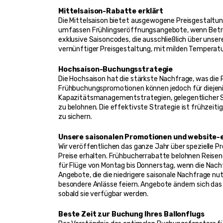
Mittelsaison-Rabatte erklärt
Die Mittelsaison bietet ausgewogene Preisgestaltu
umfassen Frühlingseröffnungsangebote, wenn Betre
exklusive Saisoncodes, die ausschließlich über uns
vernünftiger Preisgestaltung, mit milden Tempera
Hochsaison-Buchungsstrategie
Die Hochsaison hat die stärkste Nachfrage, was die 
Frühbuchungspromotionen können jedoch für diejeni
Kapazitätsmanagementstrategien, gelegentlicher Si
zu belohnen. Die effektivste Strategie ist frühzei
zu sichern.
Unsere saisonalen Promotionen und website-
Wir veröffentlichen das ganze Jahr über spezielle Pr
Preise erhalten. Frühbucherrabatte belohnen Reisen
für Flüge von Montag bis Donnerstag, wenn die Nach
Angebote, die die niedrigere saisonale Nachfrage n
besondere Anlässe feiern. Angebote ändern sich das
sobald sie verfügbar werden.
Beste Zeit zur Buchung Ihres Ballonflugs