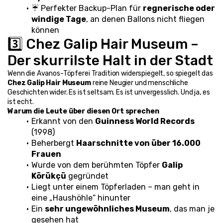
☔ Perfekter Backup-Plan für 
regnerische oder 
windige Tage
, an denen Ballons nicht fliegen 
können
3️⃣ Chez Galip Hair Museum – 
Der skurrilste Halt in der Stadt
Wenn die Avanos-Töpferei Tradition widerspiegelt, so spiegelt das 
Chez Galip Hair Museum
 reine Neugier und menschliche 
Geschichten wider. Es ist seltsam. Es ist unvergesslich. Und ja, es 
ist echt.
Warum die Leute über diesen Ort sprechen
Erkannt von den 
Guinness World Records
(1998)
Beherbergt 
Haarschnitte von über 16.000 
Frauen
Wurde von dem berühmten Töpfer 
Galip 
Körükçü
 gegründet
Liegt unter einem Töpferladen – man geht in 
eine „Haushöhle“ hinunter
Ein 
sehr ungewöhnliches Museum
, das man je 
gesehen hat