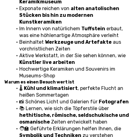
Keramikmuseum
Exponate reichen von 
alten anatolischen 
Stücken bis hin zu modernen 
Kunstkeramiken
Im Innern von natürlichem 
Tuffstein
 erbaut, 
was eine höhlenartige Atmosphäre verleiht
Beinhaltet 
Werkzeuge und Artefakte
 aus 
vorchristlichen Zeiten
Aktive Werkstatt, in der Sie sehen können, wie 
Künstler live arbeiten
Hochwertige Keramiken und Souvenirs im 
Museums-Shop
Warum es einen Besuch wert ist
🌡️ 
Kühl und klimatisiert
, perfekte Flucht an 
heißen Sommertagen
📸 Schönes Licht und Galerien für 
Fotografen
📚 Lernen, wie sich die Töpferstile über 
hethitische, römische, seldschukische und 
osmanische
 Zeiten entwickelt haben
🧑‍🏫 Geführte Erklärungen helfen Ihnen, die 
Symbolik und Techniken
 zu verstehen