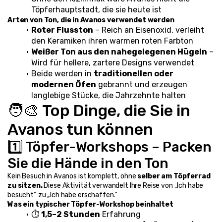
Töpferhauptstadt, die sie heute ist
Arten von Ton, die in Avanos verwendet werden
Roter Flusston
 – Reich an Eisenoxid, verleiht 
den Keramiken ihren warmen roten Farbton
Weißer Ton aus den nahegelegenen Hügeln
 – 
Wird für hellere, zartere Designs verwendet
Beide werden in 
traditionellen oder 
modernen Öfen
 gebrannt und erzeugen 
langlebige Stücke, die Jahrzehnte halten
🧑‍🎨 Top Dinge, die Sie in 
Avanos tun können
1️⃣ Töpfer-Workshops – Packen 
Sie die Hände in den Ton
Kein Besuch in Avanos ist komplett, ohne 
selber am Töpferrad 
zu sitzen.
 Diese Aktivität verwandelt Ihre Reise von „Ich habe 
besucht“ zu „Ich habe erschaffen.“
Was ein typischer Töpfer-Workshop beinhaltet
⏱️ 
1,5–2 Stunden
 Erfahrung