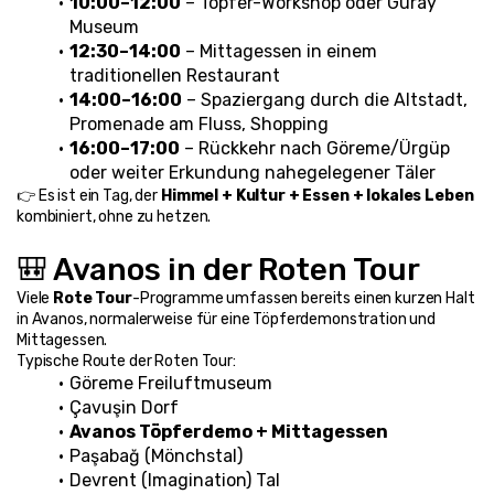
10:00–12:00
 – Töpfer-Workshop oder Güray 
Museum
12:30–14:00
 – Mittagessen in einem 
traditionellen Restaurant
14:00–16:00
 – Spaziergang durch die Altstadt, 
Promenade am Fluss, Shopping
16:00–17:00
 – Rückkehr nach Göreme/Ürgüp 
oder weiter Erkundung nahegelegener Täler
👉 Es ist ein Tag, der 
Himmel + Kultur + Essen + lokales Leben
kombiniert, ohne zu hetzen.
🎒 Avanos in der Roten Tour
Viele 
Rote Tour
-Programme umfassen bereits einen kurzen Halt 
in Avanos, normalerweise für eine Töpferdemonstration und 
Mittagessen.
Typische Route der Roten Tour:
Göreme Freiluftmuseum
Çavuşin Dorf
Avanos Töpferdemo + Mittagessen
Paşabağ (Mönchstal)
Devrent (Imagination) Tal