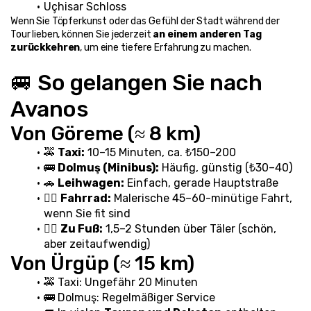
Uçhisar Schloss
Wenn Sie Töpferkunst oder das Gefühl der Stadt während der 
Tour lieben, können Sie jederzeit 
an einem anderen Tag 
zurückkehren
, um eine tiefere Erfahrung zu machen.
🚐 So gelangen Sie nach 
Avanos
Von Göreme (≈ 8 km)
🚕 
Taxi:
 10–15 Minuten, ca. ₺150–200
🚌 
Dolmuş (Minibus):
 Häufig, günstig (₺30–40)
🚗 
Leihwagen:
 Einfach, gerade Hauptstraße
🚴‍♂️ 
Fahrrad:
 Malerische 45–60-minütige Fahrt, 
wenn Sie fit sind
🚶‍♂️ 
Zu Fuß:
 1,5–2 Stunden über Täler (schön, 
aber zeitaufwendig)
Von Ürgüp (≈ 15 km)
🚕 Taxi: Ungefähr 20 Minuten
🚌 Dolmuş: Regelmäßiger Service