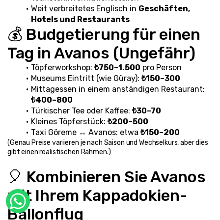
Weit verbreitetes Englisch in 
Geschäften, 
Hotels und Restaurants
💰 Budgetierung für einen 
Tag in Avanos (Ungefähr)
Töpferworkshop: 
₺750–1.500
 pro Person
Museums Eintritt (wie Güray): 
₺150–300
Mittagessen in einem anständigen Restaurant: 
₺400–800
Türkischer Tee oder Kaffee: 
₺30–70
Kleines Töpferstück: 
₺200–500
Taxi Göreme ↔ Avanos: etwa 
₺150–200
(Genau Preise variieren je nach Saison und Wechselkurs, aber dies 
gibt einen realistischen Rahmen.)
🎈 Kombinieren Sie Avanos 
mit Ihrem Kappadokien-
Ballonflug