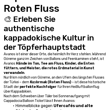
Roten Fluss
🎨 Erleben Sie 
authentische 
kappadokische Kultur in 
der Töpferhauptstadt
Avanos ist einer dieser Orte, die heimlich Ihr Herz stehlen. Während 
Göreme ganz im Zeichen von Ballons und Feenkaminen steht, ist 
Avanos 
Hände im Ton, Tee am Fluss, Kinder, die Enten 
füttern, und Meister, die rotes Erdmaterial in Kunst 
verwandeln
.
Nur 8 km nördlich von Göreme, an den Ufern des längsten Flusses 
der Türkei – dem 
Kızılırmak (Roten Fluss)
 – ist diese historische 
Stadt der 
perfekte Nachfolger
 für Ihren Heißluftballonflug 
über Kappadokien.
Nach dem Schweben über Täler bei Sonnenaufgang mit 
Cappadocia Balloon Ticket lässt Ihnen Avanos:
Himmelblicke gegen 
Ufercafés und alte 