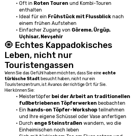
Oft in 
Roten Touren
 und Kombi-Touren 
enthalten
Ideal für ein 
Frühstück mit Flussblick
 nach 
einem frühen Aufstehen
Einfacher Zugang von 
Göreme, Ürgüp, 
Uçhisar, Nevşehir
🧿 Echtes Kappadokisches 
Leben, nicht nur 
Touristengassen
Wenn Sie das Gefühl haben möchten, dass Sie eine 
echte 
türkische Stadt
 besucht haben, nicht nur ein 
Touristenzentrum, ist Avanos der richtige Ort für Sie.
Hier können Sie:
Meistertöpfer 
bei der Arbeit an traditionellen 
fußbetriebenen Töpferwerken
 beobachten
Ein 
hands-on Töpfer-Workshop
 teilnehmen 
und Ihre eigene Schüssel oder Vase anfertigen
Durch 
enge Steinstraßen
 wandern, wo die 
Einheimischen noch leben