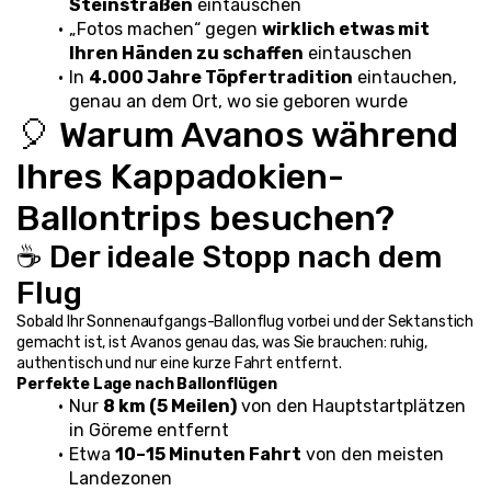
Steinstraßen
 eintauschen
„Fotos machen“ gegen 
wirklich etwas mit 
Ihren Händen zu schaffen
 eintauschen
In 
4.000 Jahre Töpfertradition
 eintauchen, 
genau an dem Ort, wo sie geboren wurde
🎈 Warum Avanos während 
Ihres Kappadokien-
Ballontrips besuchen?
☕ Der ideale Stopp nach dem 
Flug
Sobald Ihr Sonnenaufgangs-Ballonflug vorbei und der Sektanstich 
gemacht ist, ist Avanos genau das, was Sie brauchen: ruhig, 
authentisch und nur eine kurze Fahrt entfernt.
Perfekte Lage nach Ballonflügen
Nur 
8 km (5 Meilen)
 von den Hauptstartplätzen 
in Göreme entfernt
Etwa 
10–15 Minuten Fahrt
 von den meisten 
Landezonen