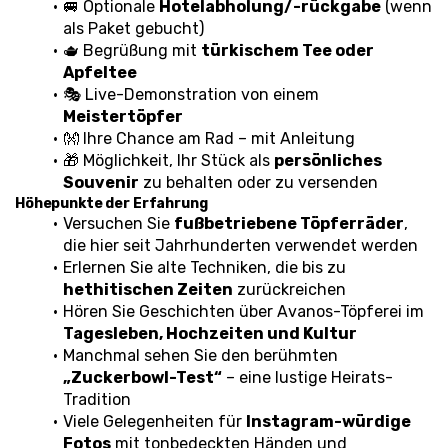
🚐 Optionale 
Hotelabholung/-rückgabe
 (wenn 
als Paket gebucht)
🫖 Begrüßung mit 
türkischem Tee oder 
Apfeltee
🎭 Live-Demonstration von einem 
Meistertöpfer
👐 Ihre Chance am Rad – mit Anleitung
🎁 Möglichkeit, Ihr Stück als 
persönliches 
Souvenir
 zu behalten oder zu versenden
Höhepunkte der Erfahrung
Versuchen Sie 
fußbetriebene Töpferräder
, 
die hier seit Jahrhunderten verwendet werden
Erlernen Sie alte Techniken, die bis zu 
hethitischen Zeiten
 zurückreichen
Hören Sie Geschichten über Avanos-Töpferei im 
Tagesleben, Hochzeiten und Kultur
Manchmal sehen Sie den berühmten 
„Zuckerbowl-Test“
 – eine lustige Heirats-
Tradition
Viele Gelegenheiten für 
Instagram-würdige 
Fotos
 mit tonbedeckten Händen und 