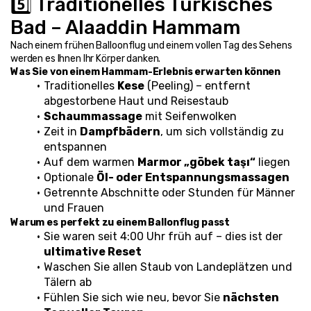
5️⃣ Traditionelles Türkisches 
Bad – Alaaddin Hammam
Nach einem frühen Balloonflug und einem vollen Tag des Sehens 
werden es Ihnen Ihr Körper danken.
Was Sie von einem Hammam-Erlebnis erwarten können
Traditionelles 
Kese
 (Peeling) – entfernt 
abgestorbene Haut und Reisestaub
Schaummassage
 mit Seifenwolken
Zeit in 
Dampfbädern
, um sich vollständig zu 
entspannen
Auf dem warmen 
Marmor „göbek taşı“
 liegen
Optionale 
Öl- oder Entspannungsmassagen
Getrennte Abschnitte oder Stunden für Männer 
und Frauen
Warum es perfekt zu einem Ballonflug passt
Sie waren seit 4:00 Uhr früh auf – dies ist der 
ultimative Reset
Waschen Sie allen Staub von Landeplätzen und 
Tälern ab
Fühlen Sie sich wie neu, bevor Sie 
nächsten 