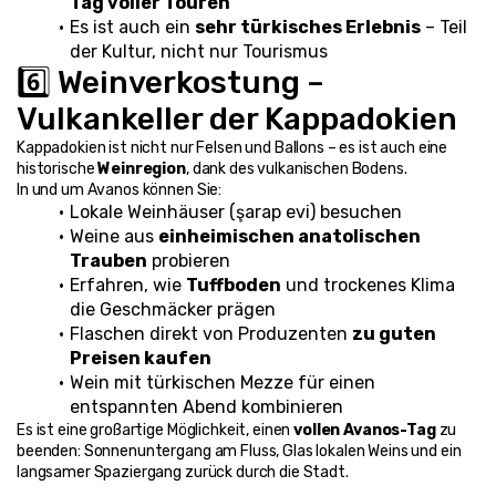
Tag voller Touren
Es ist auch ein 
sehr türkisches Erlebnis
 – Teil 
der Kultur, nicht nur Tourismus
6️⃣ Weinverkostung – 
Vulkankeller der Kappadokien
Kappadokien ist nicht nur Felsen und Ballons – es ist auch eine 
historische 
Weinregion
, dank des vulkanischen Bodens.
In und um Avanos können Sie:
Lokale Weinhäuser (şarap evi) besuchen
Weine aus 
einheimischen anatolischen 
Trauben
 probieren
Erfahren, wie 
Tuffboden
 und trockenes Klima 
die Geschmäcker prägen
Flaschen direkt von Produzenten 
zu guten 
Preisen kaufen
Wein mit türkischen Mezze für einen 
entspannten Abend kombinieren
Es ist eine großartige Möglichkeit, einen 
vollen Avanos-Tag
 zu 
beenden: Sonnenuntergang am Fluss, Glas lokalen Weins und ein 
langsamer Spaziergang zurück durch die Stadt.