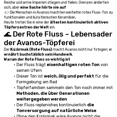
Reiche und arme Imperien stiegen und fielen, Grenzen änderten 
sich, aber 
eine Sache hörte nie auf
:
 👉 Die Menschen in Avanos machten weiterhin rotes Fluss-Ton zu 
funktionalen und künstlerischen Keramiken.
Heute treten Sie in eine der 
ältesten kontinuierlich aktiven 
Töpferzentren der Welt
 ein.
🌊 Der Rote Fluss – Lebensader 
der Avanos-Töpferei
Der 
Kızılırmak (Rote Fluss)
 macht Avanos nicht nur fotogen; er 
ernährt buchstäblich sein Handwerk
.
Warum der Rote Fluss so wichtig ist
Der Fluss trägt 
eisenhaltigen roten Ton
 von 
seinen Ufern
Dieser Ton ist 
weich, ölig und perfekt
 für die 
Formgebung am Rad
Töpferfamilien sammeln den Ton noch immer mit 
Methoden, die über Generationen 
weitergegeben werden
Der Fluss replenishes kontinuierlich 
die 
Tonversorgung auf natürliche Weise
Ohne den Kızılırmak wäre Avanos nicht die 