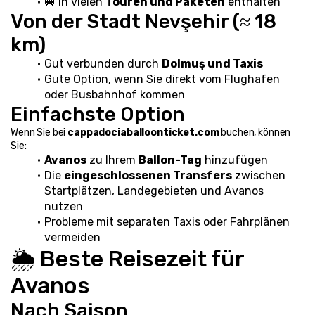
🚐 In vielen 
Touren und Paketen
 enthalten
Von der Stadt Nevşehir (≈ 18 
km)
Gut verbunden durch 
Dolmuş und Taxis
Gute Option, wenn Sie direkt vom Flughafen 
oder Busbahnhof kommen
Einfachste Option
Wenn Sie bei 
cappadociaballoonticket.com
 buchen, können 
Sie:
Avanos
 zu Ihrem 
Ballon-Tag
 hinzufügen
Die 
eingeschlossenen Transfers
 zwischen 
Startplätzen, Landegebieten und Avanos 
nutzen
Probleme mit separaten Taxis oder Fahrplänen 
vermeiden
🌦️ Beste Reisezeit für 
Avanos
Nach Saison