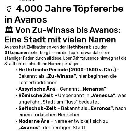
🏺 4.000 Jahre Töpfererbe 
in Avanos
🏛️ Von Zu-Winasa bis Avanos: 
Eine Stadt mit vielen Namen
Avanos hat Zivilisationen von den 
Hethitern
 bis zu den 
Ottomanen
 beherbergt – und die Töpferei war dabei ein 
ständiger Faden durch all diese. Über Jahrtausende hinweg hat die 
Stadt unterschiedliche Namen getragen:
Hethitische Periode (2000–1500 v. Chr.)
 – 
Bekannt als 
„Zu-Winasa“
, hier beginnen die 
Töpfertraditionen
Assyrische Ära
 – Genannt 
„Nenansa“
Römische Zeit
 – Umbenannt in 
„Venessa“
, was 
ungefähr „Stadt am Fluss“ bedeutet
Seltschuk-Zeit
 – Bekannt als 
„Evronos“
, nach 
einem türkischen Herrscher
Moderne Ära
 – Name entwickelt sich zu 
„Avanos“
, der heutigen Stadt