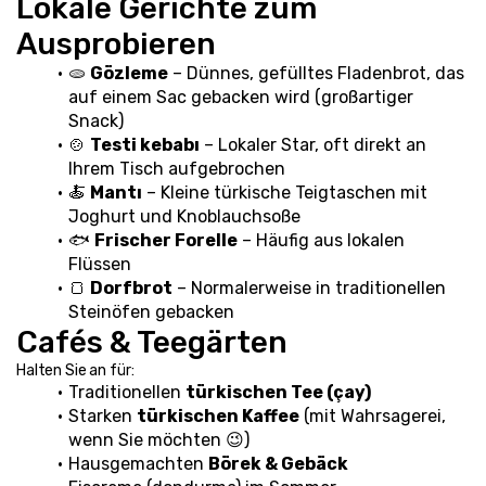
Lokale Gerichte zum 
Ausprobieren
🫓 
Gözleme
 – Dünnes, gefülltes Fladenbrot, das 
auf einem Sac gebacken wird (großartiger 
Snack)
🍲 
Testi kebabı
 – Lokaler Star, oft direkt an 
Ihrem Tisch aufgebrochen
🍝 
Mantı
 – Kleine türkische Teigtaschen mit 
Joghurt und Knoblauchsoße
🐟 
Frischer Forelle
 – Häufig aus lokalen 
Flüssen
🍞 
Dorfbrot
 – Normalerweise in traditionellen 
Steinöfen gebacken
Cafés & Teegärten
Halten Sie an für:
Traditionellen 
türkischen Tee (çay)
Starken 
türkischen Kaffee
 (mit Wahrsagerei, 
wenn Sie möchten 😉)
Hausgemachten 
Börek & Gebäck