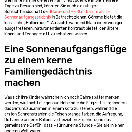
Wenn Ihre Familie die erste Fahrt liebt oder wenn Sie mehrere 
Tage zu Besuch sind, könnten Sie auch die ruhigere 
Schluchtlandschaft der 
Ihlara- und Heißluftballonfahrt - 
Sonnenaufgangserlebnis
 in Betracht ziehen. Göreme bietet die 
klassische „Ballonmeer“-Aussicht, während Ihlara einen weniger 
ausgetretenen, naturorientierten Kontrast bietet, den ältere 
Kinder und Teenager oft zu schätzen wissen.
Eine Sonnenaufgangsflüge 
zu einem kerne 
Familiengedächtnis 
machen
Was sich Ihre Kinder wahrscheinlich noch Jahre später merken 
werden, wird nicht die genaue Höhe oder die Flugzeit sein; sondern 
das Gefühl, zusammen in einem Korb zu stehen, während die 
ersten Sonnenstrahlen die Felsen orange färben, die Aufregung, 
Dutzende anderer Ballons vorbeiziehen zu sehen, und das 
gemeinsame Gefühl, dass – für nur eine Stunde – Sie alle in einer 
anderen Welt waren.