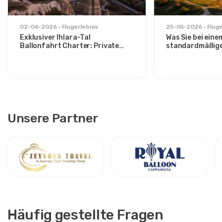
02-06-2026
Flugerlebnis
25-05-2026
Flug
Exklusiver Ihlara-Tal
Was Sie bei eine
Ballonfahrt Charter: Private
standardmäßig
Sonnenaufgangsflucht ab
Sonnenaufgangs
Avanos
über das Görem
können
Unsere Partner
Häufig gestellte Fragen