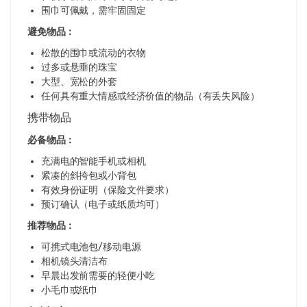
围巾可佩戴，需牢固固定
避免物品：
松散的围巾或流动的衣物
过多或悬垂的珠宝
大型、宽松的外套
任何具有重大情感或经济价值的物品（有丢失风险）
携带物品
必备物品：
充满电的智能手机或相机
紧凑的斜挎包或小背包
有效身份证明（保险文件要求）
预订确认（电子或纸质均可）
推荐物品：
可携式电池包/移动电源
相机镜头清洁布
早晨出发前需要的轻便小吃
小毛巾或纸巾