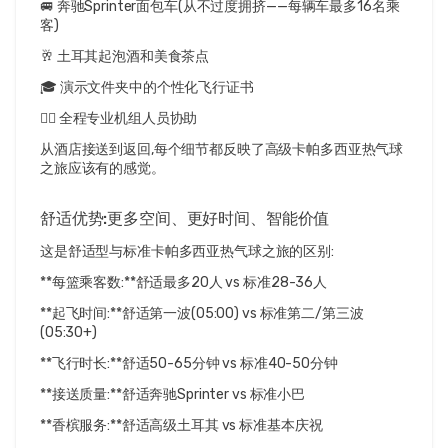
🚐 奔驰Sprinter面包车(从不过度拥挤——每辆车最多16名乘
客)
🥂 土耳其起泡酒和美食茶点
🎓 演示文件夹中的个性化飞行证书
👨‍✈️ 全程专业机组人员协助
从酒店接送到返回,每个细节都反映了高级卡帕多西亚热气球
之旅应该有的感觉。
舒适优势:更多空间、更好时间、智能价值
这是舒适型与标准卡帕多西亚热气球之旅的区别:
**每篮乘客数:**舒适最多20人 vs 标准28-36人
**起飞时间:**舒适第一波(05:00) vs 标准第二/第三波
(05:30+)
**飞行时长:**舒适50-65分钟 vs 标准40-50分钟
**接送质量:**舒适奔驰Sprinter vs 标准小巴
**香槟服务:**舒适高级土耳其 vs 标准基本庆祝