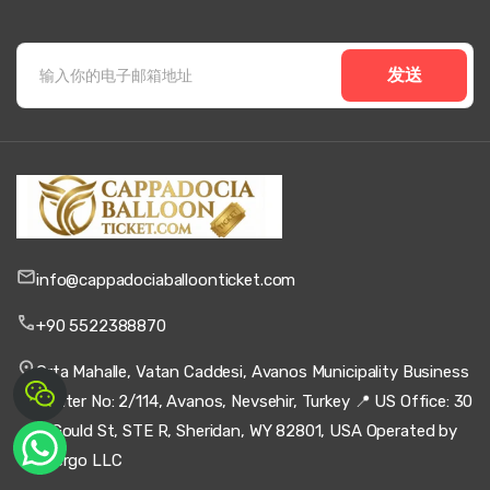
6 一月 2026
Timothy R
TR
发送
舒适热气球飞行 – 卡帕多奇亚尊享日出体验
我想做这个已经很多年了，看到网上的照片。现实没有让人
失望，日出非常漂亮。我们篮子里有相当多的人，但一旦我
们起飞，这并没有什么关系。着陆有点颠簸，但这也是乐趣
的一部分。
info@cappadociaballoonticket.com
5 一月 2026
Estelle G
EG
+90 5522388870
舒适热气球飞行 – 卡帕多奇亚尊享日出体验
Orta Mahalle, Vatan Caddesi, Avanos Municipality Business
远超我的预期。我通常很怕高，但在空中篮子里的感觉让整
Center No: 2/114, Avanos, Nevsehir, Turkey 📍 US Office: 30
个体验变得超现实。对于那些希望创造难忘回忆的人来说，
绝对值得一试。
N Gould St, STE R, Sheridan, WY 82801, USA Operated by
Xfergo LLC