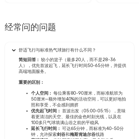
IN
舒适热气球飞行 – 卡帕多奇亚尊享日出体验
在土耳其待了两周，这次经历是我最喜欢的。是的，它比其
他项目更贵，但无所谓。预订很简单，他们通过WhatsApp
经常问的问题
确认，非常方便。飞行员有15年以上的经验，你可以看得出
来 - 冷静、风趣、信息丰富。实际飞行真是一次冒险。在日
出时漂浮在仙女烟囱上，周围都是五颜六色的热气球。 我一
直试图向别人解释，但都失败了。我们飞了一个小时，但感
觉像十分钟。着陆的时候有点颠簸。之后的香槟感觉有点做
舒适飞行与标准热气球旅行有什么不同？
作，但仍然很有趣。真是太不可思议了。
简短回答：
较小的篮子（最多20人，而不是28-36
人），优先首波起飞，延长飞行时间50-65分钟，并提供
高端地面服务。
重要的区别：
9 一月 2026
Valerie M
个人空间：
每位乘客80-90厘米，而标准航班为
VM
舒适热气球飞行 – 卡帕多奇亚尊享日出体验
50厘米—额外增加40%的活动空间，可以更好地拍
照和享受，不会感到拥挤
我和朋友们一起去。大家都玩得很开心。日出在照片中看起
优先起飞时间：
首波出发（05:00-05:15），意味
来很好。降落的时候有些颠簸，实际上让我们笑了。
着更清洁的天空、最佳的金色时刻光线，以及在
100多只气球填满山谷之前的平稳风
延长飞行时间：
可达65分钟，而标准为40-50分
钟，允许探索
剑谷
和
梅斯肯迪尔谷
线路