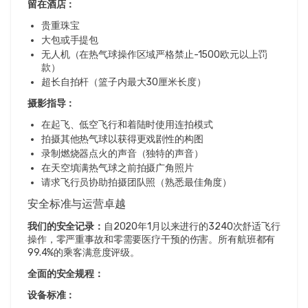
留在酒店：
贵重珠宝
大包或手提包
无人机（在热气球操作区域严格禁止-1500欧元以上罚
款）
超长自拍杆（篮子内最大30厘米长度）
摄影指导：
在起飞、低空飞行和着陆时使用连拍模式
拍摄其他热气球以获得更戏剧性的构图
录制燃烧器点火的声音（独特的声音）
在天空填满热气球之前拍摄广角照片
请求飞行员协助拍摄团队照（熟悉最佳角度）
安全标准与运营卓越
我们的安全记录：
自2020年1月以来进行的3240次舒适飞行
操作，零严重事故和零需要医疗干预的伤害。所有航班都有
99.4%的乘客满意度评级。
全面的安全规程：
设备标准：