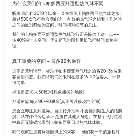
为什么我们的卡帕多西亚舒适型热气球不同
听着,我们自2018年以来一直在组织卡帕多西亚热气球之旅,
超过500次飞行教会我们这一点:好的热气球之旅和非凡体验
之间的区别归结为空间、时间和对细节的关注。
我们的卡帕多西亚舒适型热气球飞行正是提供了这一点——
多40%的个人空间、优先起飞时段和延长飞行时间,价格合
理。
真正重要的空间 – 最多20名乘客
这不是营销说辞。标准卡帕多西亚热气球之旅将28-36名乘
客塞进吊篮。我们将我们的限制在最多16-20位客人。计算
很简单:
标准吊篮:每人50厘米(想象拥挤的地铁)
舒适吊篮:每人80-90厘米(真正可以移动的空间)
您会立即注意到差异。自由转身拍照,不会撞到陌生人的胳膊
肘。站在伴侣旁边,而不是挤在其他人身边。在整个飞行过程
中真正无障碍地看到卡帕多西亚日出热气球体验。
我们观察过拥挤标准航班上的乘客——他们花一半的旅程时