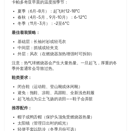
卡帕多奇亚早晨的温度按季节：
夏季（6月-8月）：起飞时12-18°C
春秋（4月-5月，9月-10月）：6-12°C
冬季（11月-3月）：-2至6°C
最佳着装策略：
基础层：长袖衬衫或轻毛衣
中间层：抓绒或轻夹克
外层：风衣（在燃烧器加热增强时可拆卸）
注意：热气球燃烧器会产生大量热量。一旦起飞，厚重的冬
季外套通常会导致过热。
鞋类要求：
闭合鞋（运动鞋、登山靴或休闲靴）
避免：拖鞋、凉鞋、高跟鞋、全新浅色鞋履
起飞地点为尘土飞扬的农田——鞋子会弄脏
推荐配件：
帽子或鸭舌帽（保护头顶免受燃烧器热量）
太阳镜（管理日出时的眩光）
轻便手套以防冷（冬季月份可选）