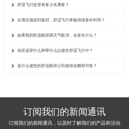
舒适飞行篮里有多少名乘客？
6 一月 2026
从酒店接送到返回，舒适飞行体验持续多长时间？
Marc T
MT
舒适热气球飞行 – 卡帕多奇亚尊享日出体验
如果我的舒适航班因天气取消，会发生什么？
早起了，但一旦我们到达那里就完全不在乎了。我们的飞行
员不断开玩笑，老实说这帮助了我，因为我有点紧张。日出
没有被夸大（实际上很美）。周围大约有40个其他热气球，
你应该穿什么和带什么以便在舒适飞行中？
这让一切变得更棒。着陆有点颠簸，但没关系。
是什么使您的舒适航班公司值得信赖和可靠？
6 一月 2026
Barbara O
BO
舒适热气球飞行 – 卡帕多奇亚尊享日出体验
一切都计划得非常完美，我得到了所需的所有帮助来回答我
订阅我们的新闻通讯
的问题。这次经历令人难忘。再次感谢你。
订阅我们的新闻通讯，以及时了解我们的产品和活动