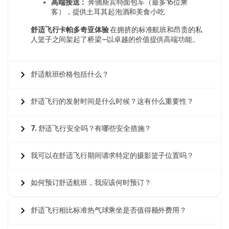
高端接送：
奔驰斯宾特面包车（最多16位乘
7 一月 2026
客），提供土耳其起泡酒和美食小吃
Ubertha F
UF
舒适飞行卡帕多奇亚体验
在拥挤的标准航班和昂贵的私
舒适热气球飞行 – 卡帕多奇亚尊享日出体验
人篮子之间架起了桥梁—以卓越的价值提供高端功能。
差点因为费用而放弃这次体验。很高兴我们没有。他们在前
一天晚上发了短信给我们，提供了所有的细节，非常贴心。
飞行员技术很棒，显然已经飞行了18年。他在我们漂浮的时
舒适航班价格包括什么？
候指出了很多东西，但我大多数时间只是发呆。飞过的时间
太快了。香槟那件事感觉有点俗气，不过这似乎是套餐的一
部分。唯一的缺点是凌晨4点就要起床，但这是无法避免
舒适飞行的发射时间是什么时候？这有什么重要性？
的。不过，日出弥补了一切。
7. 舒适飞行安全吗？有哪些安全措施？
我可以在舒适飞行期间请求特定的摄影篮子位置吗？
6 一月 2026
Jacob M
JM
舒适热气球飞行 – 卡帕多奇亚尊享日出体验
如何预订舒适航班，我应该何时预订？
景色令人震撼。尽管篮子满得很，但没人在这里感到不自
在，因为处理这一切的团队做得很好。
舒适飞行相比标准热气球乘坐是否值得额外费用？