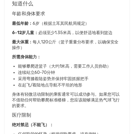
知道什么
年龄和身体要求
最低年龄：
6岁（根据土耳其民航局规定）
6-12岁儿童：
必须至少1.35米高，以便舒适地看到篮边
最大体重：
每人120公斤（篮子重量分布要求，以确保安全
操作）
所需身体能力：
能够攀爬进篮子（大约1米高，需要工作人员协助）
连续站立60-70分钟
采用弯膝着陆姿势并保持牢固抓握把手
在起飞/着陆地点导航不平坦的地形
身体有轻微活动限制的乘客通常可以成功参与。如果您可以
不借助任何帮助攀爬标准楼梯，您应该能够满足热气球飞行
的要求。
医疗限制
绝对禁忌（不能飞）：