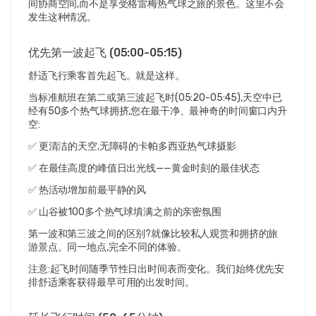
间协商空间,而不是享受格雷梅热气球之旅的景色。这里不会
发生这种情况。
优先第一波起飞 (05:00-05:15)
舒适飞行乘客首先起飞。就是这样。
当标准航班在第二或第三波起飞时(05:20-05:45),天空中已
经有50多个热气球拥挤,您在最干净、最神奇的时间窗口内升
空:
✅ 更清洁的天空,无障碍的卡帕多西亚热气球摄影
✅ 在最佳高度的峰值日出光线——黄金时刻的最佳状态
✅ 热活动增加前最平静的风
✅ 山谷被100多个热气球填满之前的亲密氛围
第一波和第三波之间的区别?就像比较私人观赏和拥挤的旅
游景点。同一地点,完全不同的体验。
注意:起飞时间随季节性日出时间表而变化。我们始终优先安
排舒适乘客获得最早可用的出发时间。