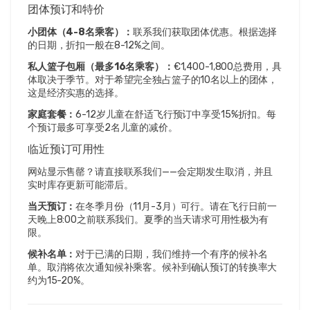
团体预订和特价
小团体（4-8名乘客）：
联系我们获取团体优惠。根据选择
的日期，折扣一般在8-12%之间。
私人篮子包厢（最多16名乘客）：
€1,400-1,800总费用，具
体取决于季节。对于希望完全独占篮子的10名以上的团体，
这是经济实惠的选择。
家庭套餐：
6-12岁儿童在舒适飞行预订中享受15%折扣。每
个预订最多可享受2名儿童的减价。
临近预订可用性
网站显示售罄？请直接联系我们——会定期发生取消，并且
实时库存更新可能滞后。
当天预订：
在冬季月份（11月-3月）可行。请在飞行日前一
天晚上8:00之前联系我们。夏季的当天请求可用性极为有
限。
候补名单：
对于已满的日期，我们维持一个有序的候补名
单。取消将依次通知候补乘客。候补到确认预订的转换率大
约为15-20%。