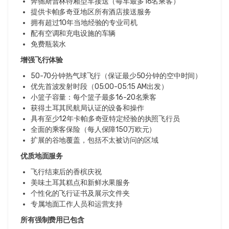
奔驰斯普林特厢型车接送（每车最多16名乘客）
提供卡帕多奇亚地区所有酒店接送服务
拥有超过10年当地经验的专业司机
配有空调和充电设施的车辆
免费瓶装水
增强飞行体验
50-70分钟热气球飞行（保证最少50分钟的空中时间）
优先首波发射时段（05:00-05:15 AM出发）
小篮子容量：每个篮子最多16-20名乘客
获得土耳其民航局认证的设备和操作
具有至少12年卡帕多奇亚特定经验的执照飞行员
全面的乘客保险（每人保障150万欧元）
扩展的谷地覆盖，包括不太被访问的区域
优质地面服务
飞行结束后的香槟庆祝
美味土耳其糕点和新鲜水果服务
个性化的飞行证书及展示文件夹
专属地面工作人员和运营支持
所有强制费用已包含