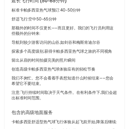
延长飞行时间 (50-65分钟)
标准卡帕多西亚热气球预订:40-50分钟
舒适飞行:空中50-65分钟
那额外的时间不仅更长——而且更好。我们的飞行员利用这
些额外的分钟来:
导航到较少游客访问的山谷,如剑谷和梅斯肯迪尔谷
探索多个高度级别,获得卡帕多西亚热气球之旅的不同视角
留出从容的时间拍摄完美的照片瞬间
创造高级卡帕多西亚热气球体验应有的轻松节奏
我们不匆忙。您不会看着手表想知道什么时候结束——您会
希望它不要结束。
注意:飞行持续时间取决于天气条件。在有利条件下,我们会超
出标准时间范围。
包含的高级地面服务
卡帕多西亚舒适型热气球飞行体验从起飞前开始,降落后继续: