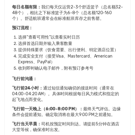
每日名额有限：
我们每天仅运营2-3个舒适篮子（总名额32-
48个），相比之下标准篮子为6-8个（总名额120-160
个）。舒适航班通常会在标准航班库存之前售罄。
预订流程：
选择“查看可用性”以查看实时日历
选择首选日期并输入乘客数量
提供特殊要求（饮食需要、出行便利、特定酒店位置）
完成安全支付（接受Visa、Mastercard、American
Express、PayPal）
收到即时确认电子邮件，附有预订参考号
飞行前沟通：
飞行前24小时：
通过短信通知确切的接送时间（通常在
04:00-04:20 AM）。具体时间根据每日风力模式和指定的
起飞地点而变化。
飞行前一天晚上（6:00-8:00 PM）：
最终天气评估。边缘
条件会提前通知。确定取消将在最大9:00 PM之前通知。
飞行当天早晨：
司机按预定时间到达。请提前5分钟在酒店
大堂等候，确保准时出发。