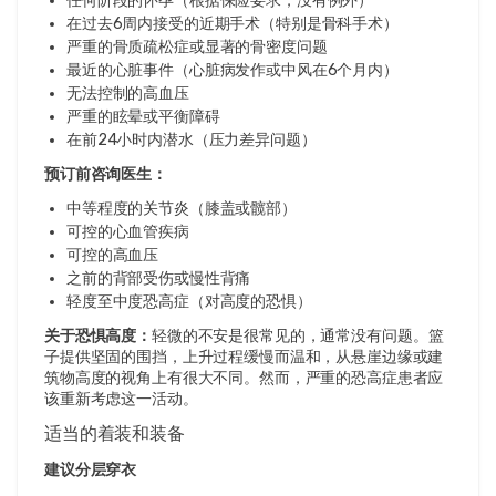
任何阶段的怀孕（根据保险要求，没有例外）
在过去6周内接受的近期手术（特别是骨科手术）
严重的骨质疏松症或显著的骨密度问题
最近的心脏事件（心脏病发作或中风在6个月内）
无法控制的高血压
严重的眩晕或平衡障碍
在前24小时内潜水（压力差异问题）
预订前咨询医生：
中等程度的关节炎（膝盖或髋部）
可控的心血管疾病
可控的高血压
之前的背部受伤或慢性背痛
轻度至中度恐高症（对高度的恐惧）
关于恐惧高度：
轻微的不安是很常见的，通常没有问题。篮
子提供坚固的围挡，上升过程缓慢而温和，从悬崖边缘或建
筑物高度的视角上有很大不同。然而，严重的恐高症患者应
该重新考虑这一活动。
适当的着装和装备
建议分层穿衣