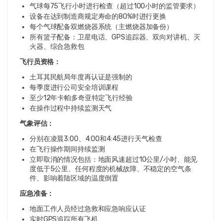
气球每75飞行小时进行检查（超过100小时的监管要求）
设备在达到制造商规定寿命的80%时进行更换
每个气球配备双燃烧器系统（主燃烧器加备份）
所有篮子配备：卫星电话、GPS追踪器、双向对讲机、灭
火器、综合急救包
飞行员资格：
土耳其民航局年度再认证是强制的
每季度进行公司安全培训课程
至少12年卡帕多奇亚特定飞行经验
在操作过程中持续监测天气
气象评估：
分别在凌晨3:00、4:00和4:45进行天气检查
在飞行操作期间持续监测
立即取消的情况包括：地面风速超过10公里/小时、能见
度低于5公里、任何程度的机械故障、不稳定的空气条
件、影响着陆区域的温度倒置
应急准备：
地面工作人员经过急救和应急响应认证
实时GPS追踪所有飞机