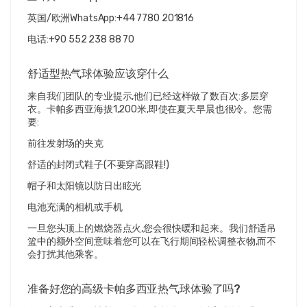
英国/欧洲WhatsApp:+44 7780 201816
电话:+90 552 238 88 70
舒适型热气球体验应该穿什么
来自我们团队的专业提示,他们已经这样做了数百次:多层穿
衣。卡帕多西亚海拔1,200米,即使在夏天早晨也很冷。您需
要:
前往发射场的夹克
舒适的封闭式鞋子(不要穿高跟鞋!)
帽子和太阳镜以防日出眩光
电池充满的相机或手机
一旦您头顶上的燃烧器点火,您会很快暖和起来。我们舒适吊
篮中的额外空间意味着您可以在飞行期间轻松调整衣物,而不
会打扰其他乘客。
准备好您的高级卡帕多西亚热气球体验了吗?