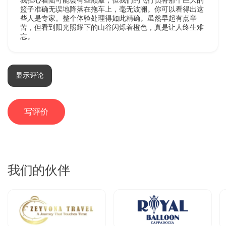
我担心着陆可能会有些颠簸，但我们的飞行员将那个巨大的
篮子准确无误地降落在拖车上，毫无波澜。你可以看得出这
些人是专家。整个体验处理得如此精确。虽然早起有点辛
苦，但看到阳光照耀下的山谷闪烁着橙色，真是让人终生难
忘。
显示评论
20 一月 2026
Diane King
DK
舒适热气球飞行 – 卡帕多奇亚尊享日出体验
写评价
从预订到着陆，一切都很好。客户服务迅速回复了电子邮
件。他们准时从我们的酒店接我们。那天早上的天气非常完
美。气球的状态很好。最后的证书和香槟庆祝是个不错的点
缀。老实说，我只希望飞行能稍微长一些。
我们的伙伴
20 一月 2026
Rose Cox
RC
舒适热气球飞行 – 卡帕多奇亚尊享日出体验