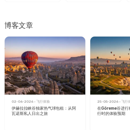
在选择热气球公司之前做了大量的研究。非常高兴我们选择
了卡帕多奇亚热气球票。整个过程安排得非常完美。沟通始
终清晰。实际的飞行超出了我们的期望。飞行员技术高超，
博客文章
让每个人都感到舒适。从高空拍到了些不可思议的照片。价
格也很公道，物有所值。
15 一月 2026
Fred K
FK
舒适热气球飞行 – 卡帕多奇亚尊享日出体验
为了我妻子的40岁生日，我决定做这个，她实际上很喜欢。
一切都很顺利，工作人员提供了帮助。日出飞行平静而美
丽。
02-06-2026
飞行体验
25-05-2026
飞行
伊赫拉拉峡谷独家热气球包租：从阿
在Göreme谷进
瓦诺斯私人日出之旅
行时的体验预期
15 一月 2026
Isadora N