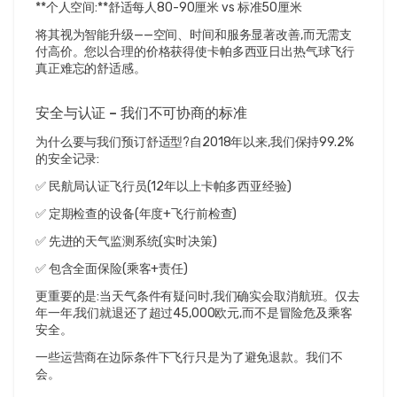
**个人空间:**舒适每人80-90厘米 vs 标准50厘米
将其视为智能升级——空间、时间和服务显著改善,而无需支
付高价。您以合理的价格获得使卡帕多西亚日出热气球飞行
真正难忘的舒适感。
安全与认证 – 我们不可协商的标准
为什么要与我们预订舒适型?自2018年以来,我们保持99.2%
的安全记录:
✅ 民航局认证飞行员(12年以上卡帕多西亚经验)
✅ 定期检查的设备(年度+飞行前检查)
✅ 先进的天气监测系统(实时决策)
✅ 包含全面保险(乘客+责任)
更重要的是:当天气条件有疑问时,我们确实会取消航班。仅去
年一年,我们就退还了超过45,000欧元,而不是冒险危及乘客
安全。
一些运营商在边际条件下飞行只是为了避免退款。我们不
会。