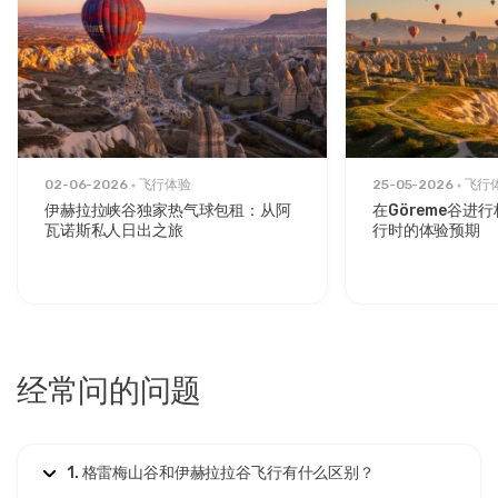
02-06-2026
飞行体验
25-05-2026
飞行
伊赫拉拉峡谷独家热气球包租：从阿
在Göreme谷进
瓦诺斯私人日出之旅
行时的体验预期
经常问的问题
1. 格雷梅山谷和伊赫拉拉谷飞行有什么区别？