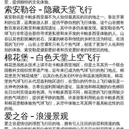
堂，提供独特的文化体验。
索安勒谷 - 隐藏天堂飞行
索安勒谷是卡帕多西亚最不为人知但最真实的目的地之一。靠近开塞
利的位置，远离旅游人群，提供平静自然的飞行体验。这个山谷拥有
数百座岩石教堂和修道院遗址，其中许多仍未被发现。索安勒谷热气
球飞行非常适合那些寻求更私密和未开发的卡帕多西亚体验的人。山
谷以其色彩斑斓的岩石、深邃的峡谷和传统的乡村生活为特征。在清
晨的飞行中，山谷上空通常只有几个热气球，创造了更加个人化和特
别的体验。索安勒是摄影爱好者和历史爱好者的理想目的地。
棉花堡 - 白色天堂上空飞行
棉花堡虽然从技术上讲不在卡帕多西亚地区，但是土耳其另一个联合
国教科文组织世界遗产地，近年来已成为热气球飞行的热门地点。棉
花堡意为"棉花城堡"，以其白色石灰石钙华台和温泉池而闻名。棉花
堡热气球飞行从代尼兹利地区进行，在雪白的钙华台上飞行确实是一
次神奇的体验。古希拉波利斯城的遗址、温泉池和棉花般的白色梯田
在日出时呈现金粉色调。与卡帕多西亚不同，棉花堡的飞行使用较少
的热气球进行，提供更平静的氛围。许多游客利用机会在卡帕多西亚
和棉花堡都体验热气球飞行，从空中体验土耳其两个最具标志性的目
的地。
爱之谷 - 浪漫景观
爱之谷是情侣的理想飞行目的地，拥有引人注目的岩层和浪漫的氛