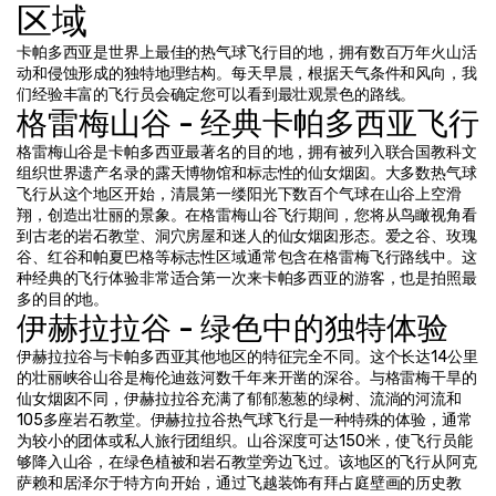
区域
卡帕多西亚是世界上最佳的热气球飞行目的地，拥有数百万年火山活
动和侵蚀形成的独特地理结构。每天早晨，根据天气条件和风向，我
们经验丰富的飞行员会确定您可以看到最壮观景色的路线。
格雷梅山谷 - 经典卡帕多西亚飞行
格雷梅山谷是卡帕多西亚最著名的目的地，拥有被列入联合国教科文
组织世界遗产名录的露天博物馆和标志性的仙女烟囱。大多数热气球
飞行从这个地区开始，清晨第一缕阳光下数百个气球在山谷上空滑
翔，创造出壮丽的景象。在格雷梅山谷飞行期间，您将从鸟瞰视角看
到古老的岩石教堂、洞穴房屋和迷人的仙女烟囱形态。爱之谷、玫瑰
谷、红谷和帕夏巴格等标志性区域通常包含在格雷梅飞行路线中。这
种经典的飞行体验非常适合第一次来卡帕多西亚的游客，也是拍照最
多的目的地。
伊赫拉拉谷 - 绿色中的独特体验
伊赫拉拉谷与卡帕多西亚其他地区的特征完全不同。这个长达14公里
的壮丽峡谷山谷是梅伦迪兹河数千年来开凿的深谷。与格雷梅干旱的
仙女烟囱不同，伊赫拉拉谷充满了郁郁葱葱的绿树、流淌的河流和
105多座岩石教堂。伊赫拉拉谷热气球飞行是一种特殊的体验，通常
为较小的团体或私人旅行团组织。山谷深度可达150米，使飞行员能
够降入山谷，在绿色植被和岩石教堂旁边飞过。该地区的飞行从阿克
萨赖和居泽尔于特方向开始，通过飞越装饰有拜占庭壁画的历史教