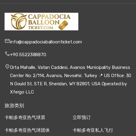
info@cappadociaballoonticket.com
+90 5522388870
Orta Mahalle, Vatan Caddesi, Avanos Municipality Business
Center No: 2/114, Avanos, Nevsehir, Turkey 📍 US Office: 30
N Gould St, STE R, Sheridan, WY 82801, USA Operated by
Xfergo LLC
旅游类别
卡帕多奇亚热气球票
立即预订
卡帕多奇亚热气球团体
卡帕多奇亚私人飞行