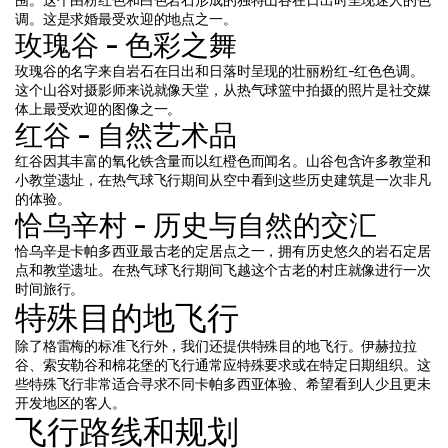
围。这个由粉红色和白色岩石形成的独特山谷在日出时呈现迷人的色
调。这是求婚最受欢迎的地点之一。
玫瑰谷 - 色彩之舞
玫瑰谷的名字来自岩石在日出和日落时呈现的壮丽粉红-红色色调。
这个山谷对摄影师来说就像天堂，从热气球篮中拍摄的照片是社交媒
体上最受欢迎的图像之一。
红谷 - 自然艺术品
红谷因其丰富的氧化铁含量而以红橙色而闻名。山谷包含许多教堂和
小教堂遗址，在热气球飞行期间从空中看到这些历史建筑是一次非凡
的体验。
恰乌辛村 - 历史与自然的交汇
恰乌辛是卡帕多西亚最古老的定居点之一，拥有历史悠久的岩石定居
点和教堂遗址。在热气球飞行期间飞越这个古老的村庄就像进行一次
时间旅行。
特殊目的地飞行
除了格雷梅的标准飞行外，我们还提供特殊目的地飞行。伊赫拉拉
谷、索安勒谷和棉花堡的飞行通常应特殊要求或在特定日期组织。这
些特殊飞行非常适合寻求不同卡帕多西亚体验、希望看到人少且更未
开发地区的客人。
飞行路线和规划