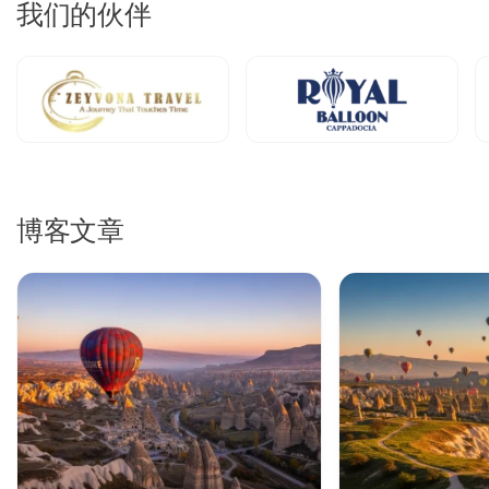
比较卡帕多奇亚热气球飞
我们的伙伴
行类别
卡帕多奇亚热气球门票
分为四个不同类别，专为不同偏好和团
体规模设计。
标准热气球飞行
可容纳20-28名乘客，以实惠价格提供真实
的空中体验。这些经济型卡帕多奇亚热气球门票
在旺季价格为
€130-180，包括酒店接送、简单早餐、60分钟飞行和纪念证
书。标准
热气球飞行卡帕多奇亚
在最大化价值的同时，提供格
博客文章
雷梅山谷标志性岩层的壮丽景色。
舒适热气球飞行卡帕多奇亚
将容量限制为12-16名乘客，创造
拥有更多空间的高级日出体验。当您购买舒适热气球门票卡帕
多奇亚
时，期待60-70分钟的飞行、香槟庆祝和更少拥挤的吊
篮以获得无遮挡摄影。这些
高级热气球飞行卡帕多奇亚
每人价
格为€180-240，在可负担性与增强舒适度和卓越观赏条件之
间取得平衡。
豪华热气球飞行
每个吊篮仅容纳8-12名乘客，在整个旅程中
提供VIP待遇。这些奢华卡帕多奇亚热气球门票
包括70-90分
钟的飞行、美食早餐、优先登机和专业摄影服务。€250-350
的
豪华热气球飞行门票卡帕多奇亚
通过延长的飞行时间、飞行