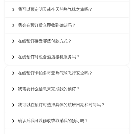
人群较多。
预订卡帕多奇亚热气球门票
提前30-60天可优化所
我可以预定明天或今天的热气球之旅吗？
有飞行类别的可用性。
持照飞行员和完全投保的
我会在预订后立即收到确认吗？
热气球
在线预订接受哪些付款方式？
所有
卡帕多奇亚热气球飞行
均在民航局的严格规定下运营,由
拥有至少500+飞行小时的持照商业飞行员执飞。当您
在线购
在线预订时包含酒店接机服务吗？
买卡帕多奇亚热气球门票
时,保证符合国际安全标准的完全投
保飞行器、全面的乘客保险以及保持完美安全记录的运营商。
在线预订卡帕多奇亚热气球飞行安全吗？
TÜRSAB许可的旅行社
等授权预订平台确保透明定价、明确
的取消政策以及与认证热气球公司的直接合作。天气取消包括
全额退款或免费重新安排。
我需要什么信息来完成我的预订？
今天通过提供实时可用性、即时确认和所有飞行类别竞争性价
格的验证平台预订您的卡帕多奇亚热气球门票
。
立即预订卡帕
我可以在预订时选择具体的航班日期和时间吗？
多奇亚热气球门票
,确保您一生的冒险。
确认后我可以修改或取消我的预订吗？