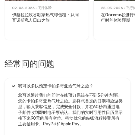
员的个性化关注和显著改善的拍照机会来证明其高端成本。
02-06-2026
飞行体验
25-05-2026
飞行
**
私人热气球飞行
为2-8名乘客提供完全的独享性。私人热气
伊赫拉拉峡谷独家热气球包租：从阿
在Göreme谷进
球预订卡帕多奇亚每个吊篮费用为€1,500-3,000，包括灵
瓦诺斯私人日出之旅
行时的体验预期
活的时间安排、定制的飞行路线和适合求婚或周年纪念的私密
庆祝。
伊赫拉拉峡谷私人热气球飞行
**提供探索壮观峡谷景观
的独特替代路线。
为什么要提前在线预订卡
帕多奇亚热气球门票
经常问的问题
卡帕多奇亚热气球门票价格
根据季节、天气条件和实时需求波
动。高峰月份(4-6月、9-10月)
卡帕多奇亚热气球门票
在2-4
周前售罄，特别是豪华和私人类别。
提前在线预订热气球卡帕
我可以多快预定卡帕多奇亚热气球之旅？
多奇亚
保证首选日期，确保最优惠价格，并提供即时确认。
您可以通过我们的即时在线预订系统在不到3分钟内预订
实时可用性系统
您的卡帕多奇亚热气球之旅。选择您首选的日期和旅游类
允许
立即检查卡帕多奇亚热气球飞行可用性
，
并通过安全的在线支付锁定您的预订。持照运营商提供从卡帕
型，输入乘客信息，完成安全付款，并在60秒内通过电
多奇亚所有住宿地点的免费酒店接送，通常在凌晨4:30-5:00
子邮件收到即时电子票确认。我们的实时可用性日历显示
出发以获得最佳日出时间。
接下来90天的所有空位。移动优化的结账流程接受所有
主要信用卡、PayPal和Apple Pay。
冬季月份(11月-3月)提供
折扣卡帕多奇亚热气球门票
，节省
20-30%，尽管天气取消增加。夏季提供最多飞行日，但游客