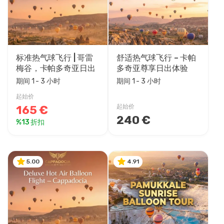
价格范围
0EUR
3471 EUR +
标准热气球飞行 | 哥雷
舒适热气球飞行 – 卡帕
梅谷，卡帕多奇亚日出
多奇亚尊享日出体验
一圈持续时间
期间 1 - 3 小时
期间 1 - 3 小时
1 - 3 小时
起始价
1 - 4 小时
165 €
起始价
240 €
%13 折扣
5.00
4.91