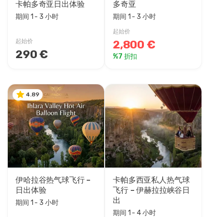
卡帕多奇亚日出体验
多奇亚
期间 1 - 3 小时
期间 1 - 3 小时
起始价
起始价
2,800 €
290 €
%7 折扣
4.89
伊哈拉谷热气球飞行 –
卡帕多西亚私人热气球
日出体验
飞行 – 伊赫拉拉峡谷日
出
期间 1 - 3 小时
期间 1 - 4 小时