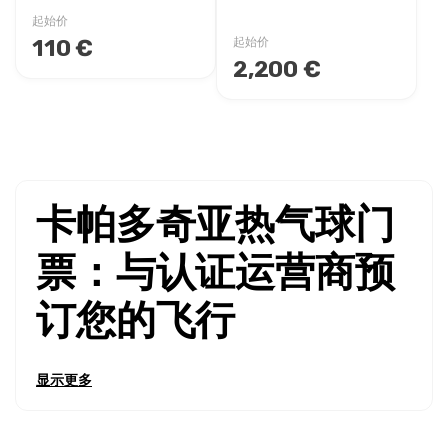
起始价
110 €
起始价
2,200 €
卡帕多奇亚热气球门
票：与认证运营商预
订您的飞行
在线预订卡帕多奇亚热气球门票
，体验世界上最壮观的日出冒
显示更多
险，飞越仙女烟囱、古老山谷和月球景观。当您
预订卡帕多奇
亚热气球门票
时，您将获得由持照飞行员驾驶完全投保热气球
的终身难忘旅程，并享有实时可用性和即时确认。