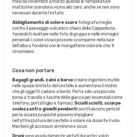
mesi da novembre a marzo quando le temperature
mattutine scendono vicino allo zero, anche se non sono
necessari durante l'estate.
Abbigliamento di colore scuro
fotografa meglio
contro il paesaggio vulcanico chiaro della Cappadocia,
facendoti risaltare nelle foto di gruppo e nelle immagini
personali. I colori vivaci possono scomparire nella luce
dell'alba o fondersi con le mongolfiere colorate che ti
circondano.
Cosa non portare
Bagagli grandi, zaini o borse
creano ingombro inutile
nello spazio limitato del cestello e aumentano il rischio
che gli oggetti cadano a bordo. Porta solo una piccola
borsa a tracolla o tasche della giacca per essenziali come
telefono, portafoglio e farmaci.
Scialli sciolti, sciarpe
svolazzanti o gioielli pendenti
costituiscono pericoli
per la sicurezza poiché possono impigliarsi
nell'attrezzatura del cestello o volare via durante il volo.
Mantieni gli accessori al minimo e sicuri.
Droni
sono assolutamente vietati durante i voli in