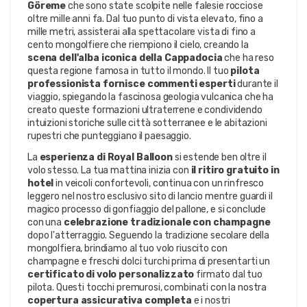
Göreme
 che sono state scolpite nelle falesie rocciose 
oltre mille anni fa. Dal tuo punto di vista elevato, fino a 
mille metri, assisterai alla spettacolare vista di fino a 
cento mongolfiere che riempiono il cielo, creando la 
scena dell'alba iconica della Cappadocia
 che ha reso 
questa regione famosa in tutto il mondo. Il tuo 
pilota 
professionista fornisce commenti esperti
 durante il 
viaggio, spiegando la fascinosa geologia vulcanica che ha 
creato queste formazioni ultraterrene e condividendo 
intuizioni storiche sulle città sotterranee e le abitazioni 
rupestri che punteggiano il paesaggio.
La 
esperienza di Royal Balloon
 si estende ben oltre il 
volo stesso. La tua mattina inizia con 
il ritiro gratuito in 
hotel
 in veicoli confortevoli, continua con un rinfresco 
leggero nel nostro esclusivo sito di lancio mentre guardi il 
magico processo di gonfiaggio del pallone, e si conclude 
con una 
celebrazione tradizionale con champagne
dopo l'atterraggio. Seguendo la tradizione secolare della 
mongolfiera, brindiamo al tuo volo riuscito con 
champagne e freschi dolci turchi prima di presentarti un 
certificato di volo personalizzato
 firmato dal tuo 
pilota. Questi tocchi premurosi, combinati con la nostra 
copertura assicurativa completa
 e i nostri 