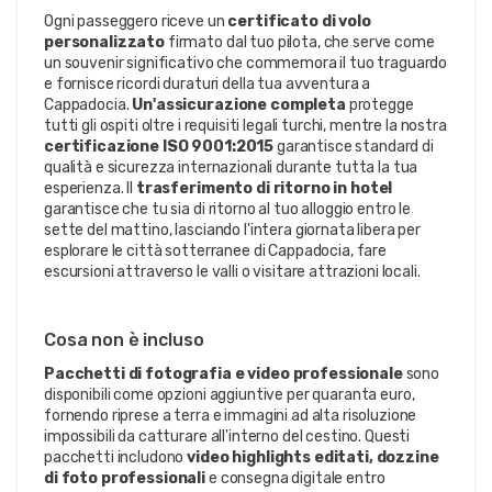
Ogni passeggero riceve un
certificato di volo
personalizzato
firmato dal tuo pilota, che serve come
un souvenir significativo che commemora il tuo traguardo
e fornisce ricordi duraturi della tua avventura a
Cappadocia.
Un'assicurazione completa
protegge
tutti gli ospiti oltre i requisiti legali turchi, mentre la nostra
certificazione ISO 9001:2015
garantisce standard di
qualità e sicurezza internazionali durante tutta la tua
esperienza. Il
trasferimento di ritorno in hotel
garantisce che tu sia di ritorno al tuo alloggio entro le
sette del mattino, lasciando l'intera giornata libera per
esplorare le città sotterranee di Cappadocia, fare
escursioni attraverso le valli o visitare attrazioni locali.
Cosa non è incluso
Pacchetti di fotografia e video professionale
sono
disponibili come opzioni aggiuntive per quaranta euro,
fornendo riprese a terra e immagini ad alta risoluzione
impossibili da catturare all'interno del cestino. Questi
pacchetti includono
video highlights editati, dozzine
di foto professionali
e consegna digitale entro