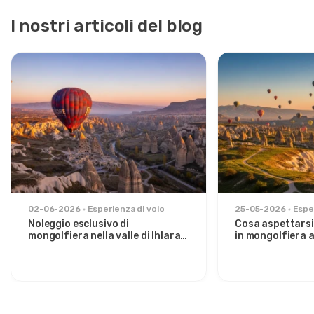
I nostri articoli del blog
02-06-2026
Esperienza di volo
25-05-2026
Espe
Noleggio esclusivo di
Cosa aspettarsi
mongolfiera nella valle di Ihlara:
in mongolfiera a
fuga privata all'alba da Avanos
sole sulla Valle 