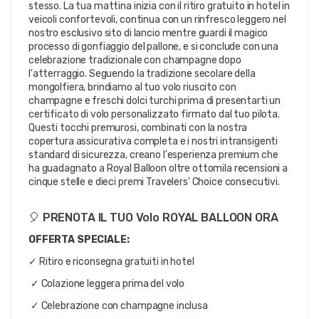
stesso. La tua mattina inizia con il ritiro gratuito in hotel in 
veicoli confortevoli, continua con un rinfresco leggero nel 
nostro esclusivo sito di lancio mentre guardi il magico 
processo di gonfiaggio del pallone, e si conclude con una 
celebrazione tradizionale con champagne dopo 
l'atterraggio. Seguendo la tradizione secolare della 
mongolfiera, brindiamo al tuo volo riuscito con 
champagne e freschi dolci turchi prima di presentarti un 
certificato di volo personalizzato firmato dal tuo pilota. 
Questi tocchi premurosi, combinati con la nostra 
copertura assicurativa completa e i nostri intransigenti 
standard di sicurezza, creano l'esperienza premium che 
ha guadagnato a Royal Balloon oltre ottomila recensioni a 
cinque stelle e dieci premi Travelers' Choice consecutivi.
🎈 PRENOTA IL TUO Volo ROYAL BALLOON ORA
OFFERTA SPECIALE: 
✓ Ritiro e riconsegna gratuiti in hotel
 ✓ Colazione leggera prima del volo
 ✓ Celebrazione con champagne inclusa