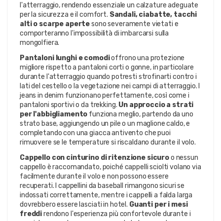
l'atterraggio, rendendo essenziale un calzature adeguate
per la sicurezza e il comfort.
Sandali, ciabatte, tacchi
alti o scarpe aperte
sono severamente vietati e
comporteranno l'impossibilità di imbarcarsi sulla
mongolfiera.
Pantaloni lunghi e comodi
offrono una protezione
migliore rispetto a pantaloni corti o gonne, in particolare
durante l'atterraggio quando potresti strofinarti contro i
lati del cestello o la vegetazione nei campi di atterraggio. I
jeans in denim funzionano perfettamente, così come i
pantaloni sportivi o da trekking.
Un approccio a strati
per l'abbigliamento
funziona meglio, partendo da uno
strato base, aggiungendo un pile o un maglione caldo, e
completando con una giacca antivento che puoi
rimuovere se le temperature si riscaldano durante il volo.
Cappello con cinturino di ritenzione sicuro
o nessun
cappello è raccomandato, poiché cappelli sciolti volano via
facilmente durante il volo e non possono essere
recuperati. I cappellini da baseball rimangono sicuri se
indossati correttamente, mentre i cappelli a falda larga
dovrebbero essere lasciati in hotel.
Guanti per i mesi
freddi
rendono l'esperienza più confortevole durante i