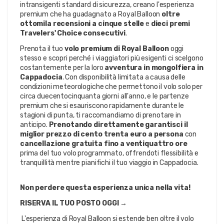
intransigenti standard di sicurezza, creano l'esperienza 
premium che ha guadagnato a Royal Balloon 
oltre 
ottomila recensioni a cinque stelle
 e 
dieci premi 
Travelers' Choice consecutivi
.
Prenota il tuo 
volo premium di Royal Balloon
 oggi 
stesso e scopri perché i viaggiatori più esigenti ci scelgono 
costantemente per la loro 
avventura in mongolfiera in 
Cappadocia
. Con disponibilità limitata a causa delle 
condizioni meteorologiche che permettono il volo solo per 
circa duecentocinquanta giorni all'anno, e le partenze 
premium che si esauriscono rapidamente durante le 
stagioni di punta, ti raccomandiamo di prenotare in 
anticipo. 
Prenotando direttamente garantisci il 
miglior prezzo di cento trenta euro a persona
 con 
cancellazione gratuita fino a ventiquattro ore
prima del tuo volo programmato, offrendoti flessibilità e 
tranquillità mentre pianifichi il tuo viaggio in Cappadocia.
Non perdere questa esperienza unica nella vita!
RISERVA IL TUO POSTO OGGI →
 L'esperienza di Royal Balloon si estende ben oltre il volo 