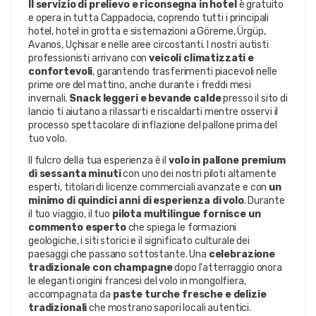
Il servizio di prelievo e riconsegna in hotel
è gratuito
e opera in tutta Cappadocia, coprendo tutti i principali
hotel, hotel in grotta e sistemazioni a Göreme, Ürgüp,
Avanos, Uçhisar e nelle aree circostanti. I nostri autisti
professionisti arrivano con
veicoli climatizzati e
confortevoli
, garantendo trasferimenti piacevoli nelle
prime ore del mattino, anche durante i freddi mesi
invernali.
Snack leggeri e bevande calde
presso il sito di
lancio ti aiutano a rilassarti e riscaldarti mentre osservi il
processo spettacolare di inflazione del pallone prima del
tuo volo.
Il fulcro della tua esperienza è il
volo in pallone premium
di sessanta minuti
con uno dei nostri piloti altamente
esperti, titolari di licenze commerciali avanzate e con
un
minimo di quindici anni di esperienza di volo
. Durante
il tuo viaggio, il tuo
pilota multilingue fornisce un
commento esperto
che spiega le formazioni
geologiche, i siti storici e il significato culturale dei
paesaggi che passano sottostante. Una
celebrazione
tradizionale con champagne
dopo l'atterraggio onora
le eleganti origini francesi del volo in mongolfiera,
accompagnata da
paste turche fresche e delizie
tradizionali
che mostrano sapori locali autentici.