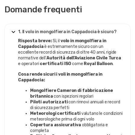
Domande frequenti
1. Il volo in mongolfiera in Cappadocia è sicuro?
Risposta breve:
Sì, il
volo in mongolfiera in
Cappadocia
è estremamente sicuro con un
eccellente record di sicurezza di oltre 40 anni, rigide
normative dell'
Autorità dell'Aviazione Civile Turca
e operatori
certificati ISO
come
Royal Balloon
.
Cosa rende sicuri i voli in mongolfiera in
Cappadocia:
Mongolfiere Cameron di fabbricazione
britannica
con ispezioni regolari
Piloti autorizzati
con rinnovi annuali e record
di sicurezza perfetti
Meteorologi certificati
valutano le condizioni
meteorologiche prima di ogni volo
Copertura assicurativa
obbligatoria e
completa