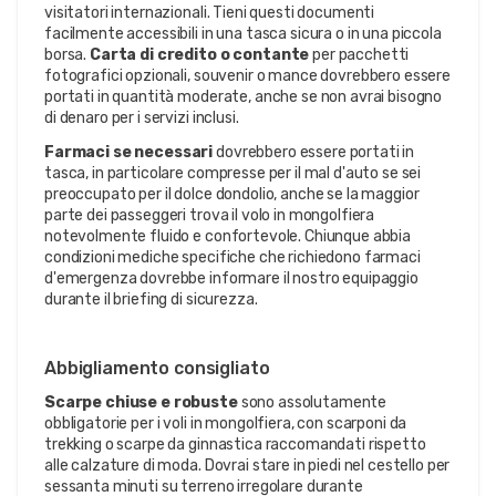
visitatori internazionali. Tieni questi documenti
facilmente accessibili in una tasca sicura o in una piccola
borsa.
Carta di credito o contante
per pacchetti
fotografici opzionali, souvenir o mance dovrebbero essere
portati in quantità moderate, anche se non avrai bisogno
di denaro per i servizi inclusi.
Farmaci se necessari
dovrebbero essere portati in
tasca, in particolare compresse per il mal d'auto se sei
preoccupato per il dolce dondolio, anche se la maggior
parte dei passeggeri trova il volo in mongolfiera
notevolmente fluido e confortevole. Chiunque abbia
condizioni mediche specifiche che richiedono farmaci
d'emergenza dovrebbe informare il nostro equipaggio
durante il briefing di sicurezza.
Abbigliamento consigliato
Scarpe chiuse e robuste
sono assolutamente
obbligatorie per i voli in mongolfiera, con scarponi da
trekking o scarpe da ginnastica raccomandati rispetto
alle calzature di moda. Dovrai stare in piedi nel cestello per
sessanta minuti su terreno irregolare durante