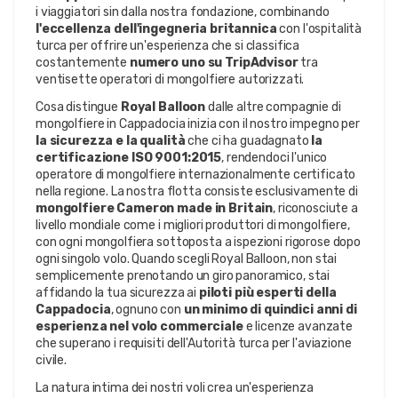
i viaggiatori sin dalla nostra fondazione, combinando 
l'eccellenza dell'ingegneria britannica
 con l'ospitalità 
turca per offrire un'esperienza che si classifica 
costantemente 
numero uno su TripAdvisor
 tra 
ventisette operatori di mongolfiere autorizzati.
Cosa distingue 
Royal Balloon
 dalle altre compagnie di 
mongolfiere in Cappadocia inizia con il nostro impegno per 
la sicurezza e la qualità
 che ci ha guadagnato 
la 
certificazione ISO 9001:2015
, rendendoci l'unico 
operatore di mongolfiere internazionalmente certificato 
nella regione. La nostra flotta consiste esclusivamente di 
mongolfiere Cameron made in Britain
, riconosciute a 
livello mondiale come i migliori produttori di mongolfiere, 
con ogni mongolfiera sottoposta a ispezioni rigorose dopo 
ogni singolo volo. Quando scegli Royal Balloon, non stai 
semplicemente prenotando un giro panoramico, stai 
affidando la tua sicurezza ai 
piloti più esperti della 
Cappadocia
, ognuno con 
un minimo di quindici anni di 
esperienza nel volo commerciale
 e licenze avanzate 
che superano i requisiti dell'Autorità turca per l'aviazione 
civile.
La natura intima dei nostri voli crea un'esperienza 