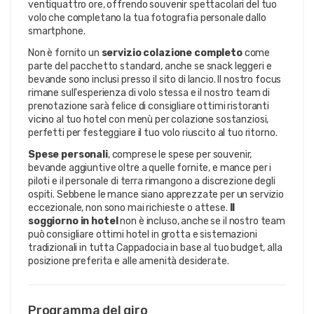
ventiquattro ore, offrendo souvenir spettacolari del tuo
volo che completano la tua fotografia personale dallo
smartphone.
Non è fornito un
servizio colazione completo
come
parte del pacchetto standard, anche se snack leggeri e
bevande sono inclusi presso il sito di lancio. Il nostro focus
rimane sull'esperienza di volo stessa e il nostro team di
prenotazione sarà felice di consigliare ottimi ristoranti
vicino al tuo hotel con menù per colazione sostanziosi,
perfetti per festeggiare il tuo volo riuscito al tuo ritorno.
Spese personali
, comprese le spese per souvenir,
bevande aggiuntive oltre a quelle fornite, e mance per i
piloti e il personale di terra rimangono a discrezione degli
ospiti. Sebbene le mance siano apprezzate per un servizio
eccezionale, non sono mai richieste o attese.
Il
soggiorno in hotel
non è incluso, anche se il nostro team
può consigliare ottimi hotel in grotta e sistemazioni
tradizionali in tutta Cappadocia in base al tuo budget, alla
posizione preferita e alle amenità desiderate.
Programma del giro