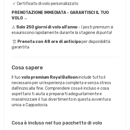
 ✓ Certificato di volo personalizzato
PRENOTAZIONE IMMEDIATA - GARANTISCI IL TUO 
VOLO →
⚠️ 
Solo 250 giorni di volo all'anno
 - I posti premium si 
esauriscono rapidamente durante la stagione di punta!
 ⏰ 
Prenota con 48 ore di anticipo
 per disponibilità 
garantita
Cosa sapere
Il tuo
volo premium Royal Balloon
include tutto il
necessario per un'esperienza completa e senza stress
dall'inizio alla fine. Comprendere cosa è incluso e cosa
aspettarsi ti aiuta a prepararti adeguatamente e
massimizzare il tuo divertimento in questa avventura
unica a Cappadocia.
Cosa è incluso nel tuo pacchetto di volo