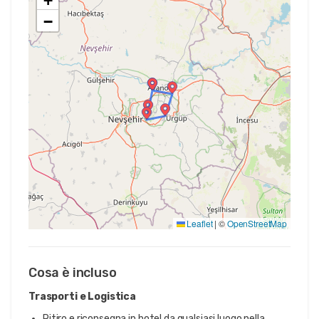
+
−
Leaflet
|
©
OpenStreetMap
Cosa è incluso
Trasporti e Logistica
Ritiro e riconsegna in hotel da qualsiasi luogo nella