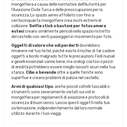
mongolfiera a causa delle normative dell'Autorità per
l'Aviazione Civile Turca e delle preoccupazioni per la
sicurezza. Lo spazio aereo affollato con fino a
centocinquanta mongolfiere crea rischi estremi di
collisione.
Selfie stick o bastoni per fotocamera
estesi
creano similmente pericoli nello spazio ristretto
del cestello con venti passeggeri in movimento per foto.
Oggetti di valore che odi perderti
dovrebbero
rimanere nel tuo hotel, poiché esiste il rischio di far cadere
oggetti a bordo malgrado tutte le precauzioni. Fedi nuziali
e gioielli essenziali vanno bene, ma orologi costosi o pezzi
di eredità potrebbero essere meglio lasciati sicuri nella tua
stanza.
Cibo o bevande
oltre a quelle fornite sono
superflue e creano problemi di pulizia nel cestello.
Armi di qualsiasi tipo
, anche piccoli coltelli tascabili o
strumenti, sono severamente vietati sui voli in
mongolfiera per regolamenti di aviazione e protocolli di
sicurezza di buon senso. Lascia questi oggetti nella tua
sistemazione, indipendentemente dal loro normale
utilizzo durante i tuoi viaggi.