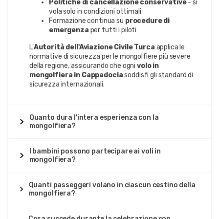
Politiche di cancellazione conservative
- si
vola solo in condizioni ottimali
Formazione continua su
procedure di
emergenza
per tutti i piloti
L'
Autorità dell'Aviazione Civile Turca
applica le
normative di sicurezza per le mongolfiere più severe
della regione, assicurando che ogni
volo in
mongolfiera in Cappadocia
soddisfi gli standard di
sicurezza internazionali.
Quanto dura l'intera esperienza con la
mongolfiera?
I bambini possono partecipare ai voli in
mongolfiera?
Quanti passeggeri volano in ciascun cestino della
mongolfiera?
Cosa succede durante la celebrazione con