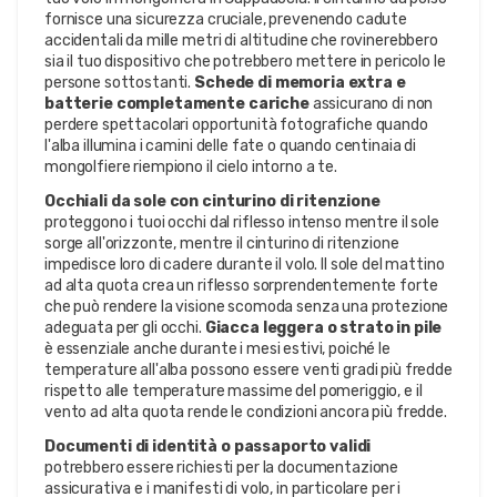
fornisce una sicurezza cruciale, prevenendo cadute
accidentali da mille metri di altitudine che rovinerebbero
sia il tuo dispositivo che potrebbero mettere in pericolo le
persone sottostanti.
Schede di memoria extra e
batterie completamente cariche
assicurano di non
perdere spettacolari opportunità fotografiche quando
l'alba illumina i camini delle fate o quando centinaia di
mongolfiere riempiono il cielo intorno a te.
Occhiali da sole con cinturino di ritenzione
proteggono i tuoi occhi dal riflesso intenso mentre il sole
sorge all'orizzonte, mentre il cinturino di ritenzione
impedisce loro di cadere durante il volo. Il sole del mattino
ad alta quota crea un riflesso sorprendentemente forte
che può rendere la visione scomoda senza una protezione
adeguata per gli occhi.
Giacca leggera o strato in pile
è essenziale anche durante i mesi estivi, poiché le
temperature all'alba possono essere venti gradi più fredde
rispetto alle temperature massime del pomeriggio, e il
vento ad alta quota rende le condizioni ancora più fredde.
Documenti di identità o passaporto validi
potrebbero essere richiesti per la documentazione
assicurativa e i manifesti di volo, in particolare per i