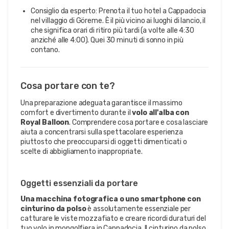
Consiglio da esperto: Prenota il tuo hotel a Cappadocia
nel villaggio di Göreme. È il più vicino ai luoghi di lancio, il
che significa orari di ritiro più tardi (a volte alle 4:30
anziché alle 4:00). Quei 30 minuti di sonno in più
contano.
Cosa portare con te?
Una preparazione adeguata garantisce il massimo
comfort e divertimento durante il
volo all'alba con
Royal Balloon
. Comprendere cosa portare e cosa lasciare
aiuta a concentrarsi sulla spettacolare esperienza
piuttosto che preoccuparsi di oggetti dimenticati o
scelte di abbigliamento inappropriate.
Oggetti essenziali da portare
Una macchina fotografica o uno smartphone con
cinturino da polso
è assolutamente essenziale per
catturare le viste mozzafiato e creare ricordi duraturi del
tuo volo in mongolfiera in Cappadocia. Il cinturino da polso