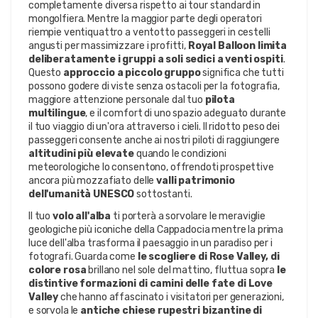
completamente diversa rispetto ai tour standard in 
mongolfiera. Mentre la maggior parte degli operatori 
riempie ventiquattro a ventotto passeggeri in cestelli 
angusti per massimizzare i profitti, 
Royal Balloon limita 
deliberatamente i gruppi a soli sedici a venti ospiti
. 
Questo 
approccio a piccolo gruppo
 significa che tutti 
possono godere di viste senza ostacoli per la fotografia, 
maggiore attenzione personale dal tuo 
pilota 
multilingue
, e il comfort di uno spazio adeguato durante 
il tuo viaggio di un'ora attraverso i cieli. Il ridotto peso dei 
passeggeri consente anche ai nostri piloti di raggiungere 
altitudini più elevate
 quando le condizioni 
meteorologiche lo consentono, offrendoti prospettive 
ancora più mozzafiato delle 
valli patrimonio 
dell'umanità UNESCO
 sottostanti.
Il tuo 
volo all'alba
 ti porterà a sorvolare le meraviglie 
geologiche più iconiche della Cappadocia mentre la prima 
luce dell'alba trasforma il paesaggio in un paradiso per i 
fotografi. Guarda come 
le scogliere di Rose Valley, di 
colore rosa
 brillano nel sole del mattino, fluttua sopra 
le 
distintive formazioni di camini delle fate di Love 
Valley
 che hanno affascinato i visitatori per generazioni, 
e sorvola le 
antiche chiese rupestri bizantine di 