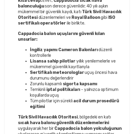
Kısa cevap:
Evet,
Cappadocia sıcak hava
balonculuğu
son derece güvenlidir; 40 yılı aşkın
mükemmel bir güvenlik kaydı, katı
Türk Sivil Havacılık
Otoritesi
düzenlemeleri ve
Royal Balloon
gibi
ISO
sertifikalı operatörler
ile birlikte.
Cappadocia balon uçuşlarını güvenli kılan
unsurlar:
İngiliz yapımı Cameron Balonları
düzenli
kontrollerle
Lisansa sahip pilotlar
yıllık yenilemelerle ve
mükemmel güvenlik kayıtlarıyla
Sertifikalı meteorologlar
uçuş öncesi hava
durumunu değerlendirir
Zorunlu kapsamlı
sigorta kapsamı
Temkinli
iptal politikaları
- yalnızca optimum
koşullarda uçuş
Tüm pilotlar için sürekli
acil durum prosedürü
eğitimi
Türk Sivil Havacılık Otoritesi
, bölgedeki en katı
sıcak hava balonu güvenlik düzenlemelerini
uygulayarak her bir
Cappadocia balon yolculuğunun