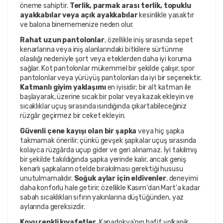
öneme sahiptir.
Terlik, parmak arası terlik, topuklu
ayakkabılar veya açık ayakkabılar
kesinlikle yasaktır
ve balona binememenize neden olur.
Rahat uzun pantolonlar
, özellikle iniş sırasında sepet
kenarlarına veya iniş alanlarındaki bitkilere sürtünme
olasılığı nedeniyle şort veya eteklerden daha iyi koruma
sağlar. Kot pantolonlar mükemmel bir şekilde çalışır, spor
pantolonlar veya yürüyüş pantolonları da iyi bir seçenektir.
Katmanlı giyim yaklaşımı
en iyisidir; bir alt katman ile
başlayarak, üzerine sıcak bir polar veya kazak ekleyin ve
sıcaklıklar uçuş sırasında ısındığında çıkartabileceğiniz
rüzgâr geçirmez bir ceket ekleyin.
Güvenli çene kayışı olan bir şapka
veya hiç şapka
takmamak önerilir; çünkü gevşek şapkalar uçuş sırasında
kolayca rüzgârda uçup gider ve geri alınamaz. İyi takılmış
bir şekilde takıldığında şapka yerinde kalır, ancak geniş
kenarlı şapkaların otelde bırakılması gerektiği hususu
unutulmamalıdır.
Soğuk aylar için eldivenler
, deneyimi
daha konforlu hale getirir; özellikle Kasım'dan Mart'a kadar
sabah sıcaklıkları sıfırın yakınlarına düştüğünden, yaz
aylarında gereksizdir.
Koyu renkli kıyafetler
, Kapadokya'nın hafif volkanik