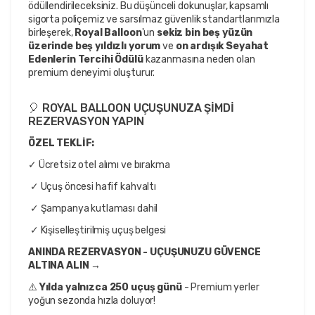
ödüllendirileceksiniz. Bu düşünceli dokunuşlar, kapsamlı 
sigorta poliçemiz ve sarsılmaz güvenlik standartlarımızla 
birleşerek, 
Royal Balloon
'un 
sekiz bin beş yüzün 
üzerinde beş yıldızlı yorum
 ve 
on ardışık Seyahat 
Edenlerin Tercihi Ödülü
 kazanmasına neden olan 
premium deneyimi oluşturur.
🎈 ROYAL BALLOON UÇUŞUNUZA ŞİMDİ 
REZERVASYON YAPIN
ÖZEL TEKLİF: 
✓ Ücretsiz otel alımı ve bırakma
 ✓ Uçuş öncesi hafif kahvaltı
 ✓ Şampanya kutlaması dahil
 ✓ Kişiselleştirilmiş uçuş belgesi
ANINDA REZERVASYON - UÇUŞUNUZU GÜVENCE 
ALTINA ALIN →
⚠️ 
Yılda yalnızca 250 uçuş günü
 - Premium yerler 
yoğun sezonda hızla doluyor!