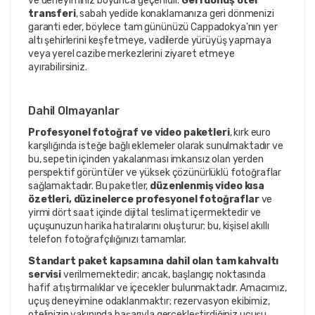
ve deneyiminiz boyunca geçerlidir.
Geri dönüş otel
transferi
, sabah yedide konaklamanıza geri dönmenizi
garanti eder, böylece tam gününüzü Cappadokya'nın yer
altı şehirlerini keşfetmeye, vadilerde yürüyüş yapmaya
veya yerel cazibe merkezlerini ziyaret etmeye
ayırabilirsiniz.
Dahil Olmayanlar
Profesyonel fotoğraf ve video paketleri
, kırk euro
karşılığında isteğe bağlı eklemeler olarak sunulmaktadır ve
bu, sepetin içinden yakalanması imkansız olan yerden
perspektif görüntüler ve yüksek çözünürlüklü fotoğraflar
sağlamaktadır. Bu paketler,
düzenlenmiş video kısa
özetleri, düzinelerce profesyonel fotoğraflar
ve
yirmi dört saat içinde dijital teslimat içermektedir ve
uçuşunuzun harika hatıralarını oluşturur; bu, kişisel akıllı
telefon fotoğrafçılığınızı tamamlar.
Standart paket kapsamına dahil olan tam kahvaltı
servisi
verilmemektedir; ancak, başlangıç noktasında
hafif atıştırmalıklar ve içecekler bulunmaktadır. Amacımız,
uçuş deneyimine odaklanmaktır; rezervasyon ekibimiz,
otelinizin yakınında başarıyla gerçekleştirdiğiniz uçuşu