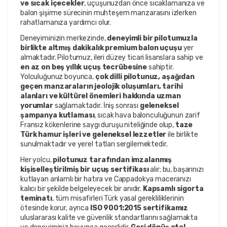
ve sıcak içecekler
, uçuşunuzdan önce sıcaklamanıza ve
balon şişirme sürecinin muhteşem manzarasını izlerken
rahatlamanıza yardımcı olur.
Deneyiminizin merkezinde,
deneyimli bir pilotumuzla
birlikte altmış dakikalık premium balon uçuşu
yer
almaktadır. Pilotumuz, ileri düzey ticari lisanslara sahip ve
en az on beş yıllık uçuş tecrübesine
sahiptir.
Yolculuğunuz boyunca,
çok dilli pilotunuz, aşağıdan
geçen manzaraların jeolojik oluşumları, tarihi
alanları ve kültürel önemleri hakkında uzman
yorumlar
sağlamaktadır. İniş sonrası
geleneksel
şampanya kutlaması
, sıcak hava balonculuğunun zarif
Fransız kökenlerine saygı duruşu niteliğinde olup,
taze
Türk hamur işleri ve geleneksel lezzetler
ile birlikte
sunulmaktadır ve yerel tatları sergilemektedir.
Her yolcu,
pilotunuz tarafından imzalanmış
kişiselleştirilmiş bir uçuş sertifikası
alır; bu, başarınızı
kutlayan anlamlı bir hatıra ve Cappadokya maceranızı
kalıcı bir şekilde belgeleyecek bir anıdır.
Kapsamlı sigorta
teminatı
, tüm misafirleri Türk yasal gerekliliklerinin
ötesinde korur, ayrıca
ISO 9001:2015 sertifikamız
uluslararası kalite ve güvenlik standartlarını sağlamakta