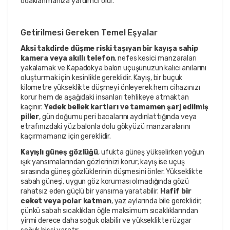
odaklanmanıza yardımcı olur.
Getirilmesi Gereken Temel Eşyalar
Aksi takdirde düşme riski taşıyan bir kayışa sahip
kamera veya akıllı telefon
, nefes kesici manzaraları
yakalamak ve Kapadokya balon uçuşunuzun kalıcı anılarını
oluşturmak için kesinlikle gereklidir. Kayış, bir buçuk
kilometre yükseklikte düşmeyi önleyerek hem cihazınızı
korur hem de aşağıdaki insanları tehlikeye atmaktan
kaçınır.
Yedek bellek kartları ve tamamen şarj edilmiş
piller
, gün doğumu peri bacalarını aydınlattığında veya
etrafınızdaki yüz balonla dolu gökyüzü manzaralarını
kaçırmamanız için gereklidir.
Kayışlı güneş gözlüğü
, ufukta güneş yükselirken yoğun
ışık yansımalarından gözlerinizi korur; kayış ise uçuş
sırasında güneş gözlüklerinin düşmesini önler. Yükseklikte
sabah güneşi, uygun göz koruması olmadığında gözü
rahatsız eden güçlü bir yansıma yaratabilir.
Hafif bir
ceket veya polar katman
, yaz aylarında bile gereklidir;
çünkü sabah sıcaklıkları öğle maksimum sıcaklıklarından
yirmi derece daha soğuk olabilir ve yükseklikte rüzgar