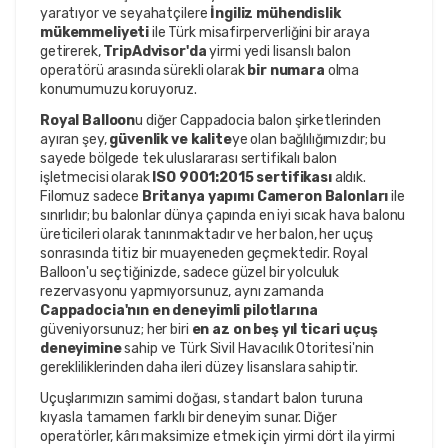
yaratıyor ve seyahatçilere 
İngiliz mühendislik 
mükemmeliyeti
 ile Türk misafirperverliğini bir araya 
getirerek, 
TripAdvisor'da
 yirmi yedi lisanslı balon 
operatörü arasında sürekli olarak 
bir numara
 olma 
konumumuzu koruyoruz.
Royal Balloon
u diğer Cappadocia balon şirketlerinden 
ayıran şey, 
güvenlik ve kalite
ye olan bağlılığımızdır; bu 
sayede bölgede tek uluslararası sertifikalı balon 
işletmecisi olarak 
ISO 9001:2015 sertifikası
 aldık. 
Filomuz sadece 
Britanya yapımı Cameron Balonları
 ile 
sınırlıdır; bu balonlar dünya çapında en iyi sıcak hava balonu 
üreticileri olarak tanınmaktadır ve her balon, her uçuş 
sonrasında titiz bir muayeneden geçmektedir. Royal 
Balloon'u seçtiğinizde, sadece güzel bir yolculuk 
rezervasyonu yapmıyorsunuz, aynı zamanda 
Cappadocia'nın en deneyimli pilotlarına
güveniyorsunuz; her biri 
en az on beş yıl ticari uçuş 
deneyimine
 sahip ve Türk Sivil Havacılık Otoritesi'nin 
gerekliliklerinden daha ileri düzey lisanslara sahiptir.
Uçuşlarımızın samimi doğası, standart balon turuna 
kıyasla tamamen farklı bir deneyim sunar. Diğer 
operatörler, kârı maksimize etmek için yirmi dört ila yirmi 