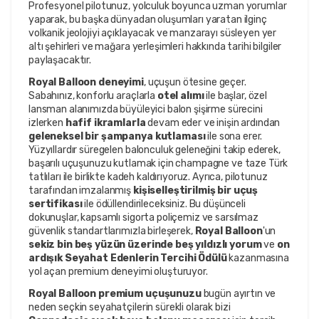
Profesyonel pilotunuz, yolculuk boyunca uzman yorumlar 
yaparak, bu başka dünyadan oluşumları yaratan ilginç 
volkanik jeolojiyi açıklayacak ve manzarayı süsleyen yer 
altı şehirleri ve mağara yerleşimleri hakkında tarihi bilgiler 
paylaşacaktır.
Royal Balloon deneyimi
, uçuşun ötesine geçer. 
Sabahınız, konforlu araçlarla 
otel alımı
 ile başlar, özel 
lansman alanımızda büyüleyici balon şişirme sürecini 
izlerken 
hafif ikramlarla
 devam eder ve inişin ardından 
geleneksel bir şampanya kutlaması
 ile sona erer. 
Yüzyıllardır süregelen balonculuk geleneğini takip ederek, 
başarılı uçuşunuzu kutlamak için champagne ve taze Türk 
tatlıları ile birlikte kadeh kaldırıyoruz. Ayrıca, pilotunuz 
tarafından imzalanmış 
kişiselleştirilmiş bir uçuş 
sertifikası
 ile ödüllendirileceksiniz. Bu düşünceli 
dokunuşlar, kapsamlı sigorta poliçemiz ve sarsılmaz 
güvenlik standartlarımızla birleşerek, 
Royal Balloon
'un 
sekiz bin beş yüzün üzerinde beş yıldızlı yorum
 ve 
on 
ardışık Seyahat Edenlerin Tercihi Ödülü
 kazanmasına 
yol açan premium deneyimi oluşturuyor.
Royal Balloon premium uçuşunuzu
 bugün ayırtın ve 
neden seçkin seyahatçilerin sürekli olarak bizi 