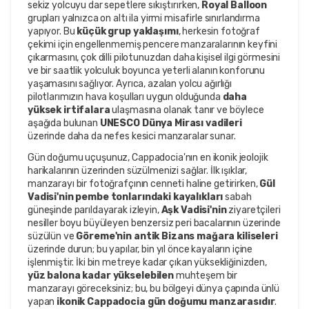
sekiz yolcuyu dar sepetlere sıkıştırırken, 
Royal Balloon
grupları yalnızca on altı ila yirmi misafirle sınırlandırma 
yapıyor. Bu 
küçük grup yaklaşımı
, herkesin fotoğraf 
çekimi için engellenmemiş pencere manzaralarının keyfini 
çıkarmasını, çok dilli pilotunuzdan daha kişisel ilgi görmesini 
ve bir saatlik yolculuk boyunca yeterli alanın konforunu 
yaşamasını sağlıyor. Ayrıca, azalan yolcu ağırlığı 
pilotlarımızın hava koşulları uygun olduğunda 
daha 
yüksek irtifalara
 ulaşmasına olanak tanır ve böylece 
aşağıda bulunan 
UNESCO Dünya Mirası vadileri
üzerinde daha da nefes kesici manzaralar sunar.
Gün doğumu uçuşunuz, Cappadocia'nın en ikonik jeolojik 
harikalarının üzerinden süzülmenizi sağlar. İlk ışıklar, 
manzarayı bir fotoğrafçının cenneti haline getirirken, 
Gül 
Vadisi'nin pembe tonlarındaki kayalıkları
 sabah 
güneşinde parıldayarak izleyin, 
Aşk Vadisi'nin
 ziyaretçileri 
nesiller boyu büyüleyen benzersiz peri bacalarının üzerinde 
süzülün ve 
Göreme'nin antik Bizans mağara kiliseleri
üzerinde durun; bu yapılar, bin yıl önce kayaların içine 
işlenmiştir. İki bin metreye kadar çıkan yüksekliğinizden, 
yüz balona kadar yükselebilen
 muhteşem bir 
manzarayı göreceksiniz; bu, bu bölgeyi dünya çapında ünlü 
yapan 
ikonik Cappadocia gün doğumu manzarasıdır
. 