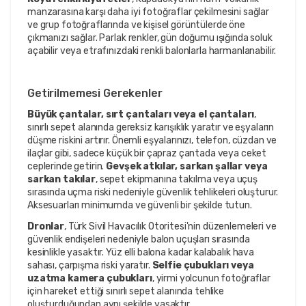
manzarasına karşı daha iyi fotoğraflar çekilmesini sağlar
ve grup fotoğraflarında ve kişisel görüntülerde öne
çıkmanızı sağlar. Parlak renkler, gün doğumu ışığında soluk
açabilir veya etrafınızdaki renkli balonlarla harmanlanabilir.
Getirilmemesi Gerekenler
Büyük çantalar, sırt çantaları veya el çantaları
,
sınırlı sepet alanında gereksiz karışıklık yaratır ve eşyaların
düşme riskini artırır. Önemli eşyalarınızı, telefon, cüzdan ve
ilaçlar gibi, sadece küçük bir çapraz çantada veya ceket
ceplerinde getirin.
Gevşek atkılar, sarkan şallar veya
sarkan takılar
, sepet ekipmanına takılma veya uçuş
sırasında uçma riski nedeniyle güvenlik tehlikeleri oluşturur.
Aksesuarları minimumda ve güvenli bir şekilde tutun.
Dronlar
, Türk Sivil Havacılık Otoritesi'nin düzenlemeleri ve
güvenlik endişeleri nedeniyle balon uçuşları sırasında
kesinlikle yasaktır. Yüz elli balona kadar kalabalık hava
sahası, çarpışma riski yaratır.
Selfie çubukları veya
uzatma kamera çubukları
, yirmi yolcunun fotoğraflar
için hareket ettiği sınırlı sepet alanında tehlike
oluşturduğundan aynı şekilde yasaktır.