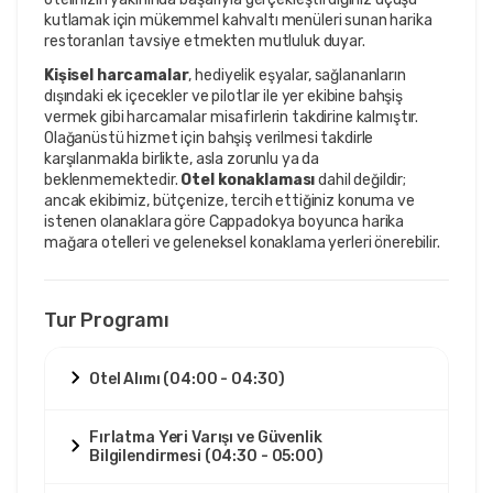
kutlamak için mükemmel kahvaltı menüleri sunan harika
restoranları tavsiye etmekten mutluluk duyar.
Kişisel harcamalar
, hediyelik eşyalar, sağlananların
dışındaki ek içecekler ve pilotlar ile yer ekibine bahşiş
vermek gibi harcamalar misafirlerin takdirine kalmıştır.
Olağanüstü hizmet için bahşiş verilmesi takdirle
karşılanmakla birlikte, asla zorunlu ya da
beklenmemektedir.
Otel konaklaması
dahil değildir;
ancak ekibimiz, bütçenize, tercih ettiğiniz konuma ve
istenen olanaklara göre Cappadokya boyunca harika
mağara otelleri ve geleneksel konaklama yerleri önerebilir.
Tur Programı
Otel Alımı (04:00 - 04:30)
Fırlatma Yeri Varışı ve Güvenlik
Bilgilendirmesi (04:30 - 05:00)