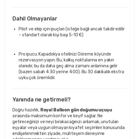
Dahil Olmayanlar
Pilot ve ekip için ipuçları (isteğe bağlı ancak takdir edilir
– standart olarak kişi başı 5-10 €)
Pro ipucu: Kapadokya otelinizi Göreme köyünde
rezervasyon yapın. Bu, kalkış noktalarına en yakın
olanıdır, bu da daha geç alma zamanı anlamına gelir
(bazen sabah 4:30 yerine 4:00). Bu 30 dakikalık ekstra
uyku çok önemlidir.
Yanında ne getirmeli?
Doğru hazırlık,
Royal Balloon gün doğumu uçuşu
sırasında maksimum konfor ve keyif sağlar. Ne
getireceğinizi ve neyi bırakacağınızı anlamak, unutulan
eşyalar veya uygun olmayan kıyafet seçimleri konusunda
endişelenmekten ziyade, muhteşem deneyime