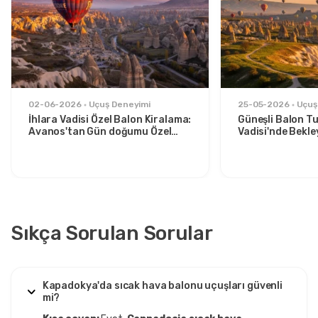
02-06-2026
Uçuş Deneyimi
25-05-2026
Uçuş
İhlara Vadisi Özel Balon Kiralama:
Güneşli Balon Tu
Avanos'tan Gün doğumu Özel
Vadisi'nde Bekle
Kaçış
Şeyler
Sıkça Sorulan Sorular
Kapadokya'da sıcak hava balonu uçuşları güvenli
mi?