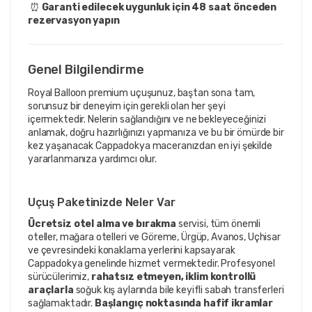
 ⏰ 
Garanti edilecek uygunluk için 48 saat önceden 
rezervasyon yapın
Genel Bilgilendirme
Royal Balloon premium uçuşunuz, baştan sona tam,
sorunsuz bir deneyim için gerekli olan her şeyi
içermektedir. Nelerin sağlandığını ve ne bekleyeceğinizi
anlamak, doğru hazırlığınızı yapmanıza ve bu bir ömürde bir
kez yaşanacak Cappadokya maceranızdan en iyi şekilde
yararlanmanıza yardımcı olur.
Uçuş Paketinizde Neler Var
Ücretsiz otel alma ve bırakma
servisi, tüm önemli
oteller, mağara otelleri ve Göreme, Ürgüp, Avanos, Uçhisar
ve çevresindeki konaklama yerlerini kapsayarak
Cappadokya genelinde hizmet vermektedir. Profesyonel
sürücülerimiz,
rahatsız etmeyen, iklim kontrollü
araçlarla
soğuk kış aylarında bile keyifli sabah transferleri
sağlamaktadır.
Başlangıç noktasında hafif ikramlar