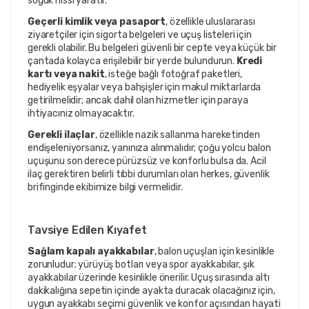
soğuk hissi yaratır.
Geçerli kimlik veya pasaport
, özellikle uluslararası
ziyaretçiler için sigorta belgeleri ve uçuş listeleri için
gerekli olabilir. Bu belgeleri güvenli bir cepte veya küçük bir
çantada kolayca erişilebilir bir yerde bulundurun.
Kredi
kartı veya nakit
, isteğe bağlı fotoğraf paketleri,
hediyelik eşyalar veya bahşişler için makul miktarlarda
getirilmelidir; ancak dahil olan hizmetler için paraya
ihtiyacınız olmayacaktır.
Gerekli ilaçlar
, özellikle nazik sallanma hareketinden
endişeleniyorsanız, yanınıza alınmalıdır; çoğu yolcu balon
uçuşunu son derece pürüzsüz ve konforlu bulsa da. Acil
ilaç gerektiren belirli tıbbi durumları olan herkes, güvenlik
brifinginde ekibimize bilgi vermelidir.
Tavsiye Edilen Kıyafet
Sağlam kapalı ayakkabılar
, balon uçuşları için kesinlikle
zorunludur; yürüyüş botları veya spor ayakkabılar, şık
ayakkabılar üzerinde kesinlikle önerilir. Uçuş sırasında altı
dakikalığına sepetin içinde ayakta duracak olacağınız için,
uygun ayakkabı seçimi güvenlik ve konfor açısından hayati