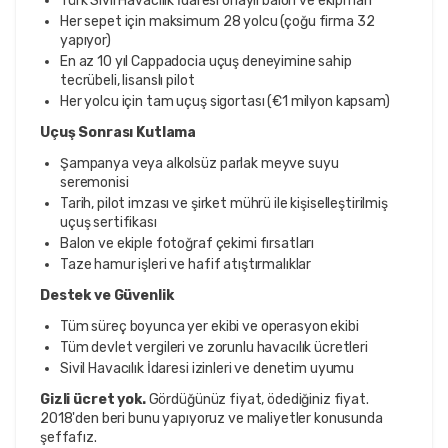
Türk Sivil Havacılık İdaresi onaylı balon ve ekipman
Her sepet için maksimum 28 yolcu (çoğu firma 32
yapıyor)
En az 10 yıl Cappadocia uçuş deneyimine sahip
tecrübeli, lisanslı pilot
Her yolcu için tam uçuş sigortası (€1 milyon kapsam)
Uçuş Sonrası Kutlama
Şampanya veya alkolsüz parlak meyve suyu
seremonisi
Tarih, pilot imzası ve şirket mührü ile kişiselleştirilmiş
uçuş sertifikası
Balon ve ekiple fotoğraf çekimi fırsatları
Taze hamur işleri ve hafif atıştırmalıklar
Destek ve Güvenlik
Tüm süreç boyunca yer ekibi ve operasyon ekibi
Tüm devlet vergileri ve zorunlu havacılık ücretleri
Sivil Havacılık İdaresi izinleri ve denetim uyumu
Gizli ücret yok.
Gördüğünüz fiyat, ödediğiniz fiyat.
2018'den beri bunu yapıyoruz ve maliyetler konusunda
şeffafız.