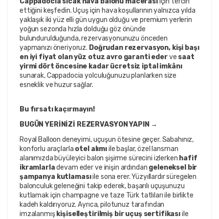
Cappadocia sıcak hava balonu macerası
 için tercih 
ettiğini keşfedin. Uçuş için hava koşullarının yalnızca yılda 
yaklaşık iki yüz elli gün uygun olduğu ve premium yerlerin 
yoğun sezonda hızla dolduğu göz önünde 
bulundurulduğunda, rezervasyonunuzu önceden 
yapmanızı öneriyoruz. 
Doğrudan rezervasyon, kişi başı 
en iyi fiyat olan yüz otuz avro garanti eder
 ve 
saat 
yirmi dört öncesine kadar ücretsiz iptal imkânı
sunarak, Cappadocia yolculuğunuzu planlarken size 
esneklik ve huzur sağlar.
Bu fırsatı kaçırmayın!
BUGÜN YERİNİZİ REZERVASYON YAPIN →
Royal Balloon deneyimi, uçuşun ötesine geçer. Sabahınız, 
konforlu araçlarla 
otel alımı
 ile başlar, özel lansman 
alanımızda büyüleyici balon şişirme sürecini izlerken 
hafif 
ikramlarla
 devam eder ve inişin ardından 
geleneksel bir 
şampanya kutlaması
 ile sona erer. Yüzyıllardır süregelen 
balonculuk geleneğini takip ederek, başarılı uçuşunuzu 
kutlamak için champagne ve taze Türk tatlıları ile birlikte 
kadeh kaldırıyoruz. Ayrıca, pilotunuz tarafından 
imzalanmış 
kişiselleştirilmiş bir uçuş sertifikası
 ile 