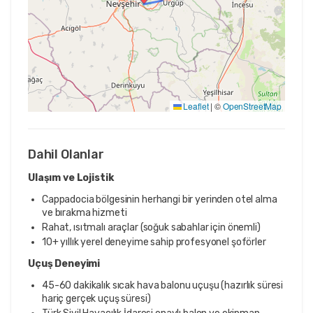
Leaflet
|
©
OpenStreetMap
Dahil Olanlar
Ulaşım ve Lojistik
Cappadocia bölgesinin herhangi bir yerinden otel alma
ve bırakma hizmeti
Rahat, ısıtmalı araçlar (soğuk sabahlar için önemli)
10+ yıllık yerel deneyime sahip profesyonel şoförler
Uçuş Deneyimi
45-60 dakikalık sıcak hava balonu uçuşu (hazırlık süresi
hariç gerçek uçuş süresi)