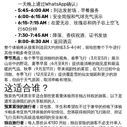
一天晚上通过WhatsApp确认）
5:45-6:00 AM：
到达发射场，早餐服务
6:00-6:15 AM：
安全简报和气球充气演示
6:15-7:15 AM：
在爱无谷、玫瑰谷和鸽子谷上空飞
行60分钟
7:30-7:45 AM：
降落、香槟祝酒、证书发放
8:00-8:30 AM：
返回酒店
整个体验将从接客到送回大约持续3.5-4小时，留给您整个下午进行
其他卡帕多奇亚活动。
季节亮点：
每个季节提供独特的视角。春季飞行（3月至5月）展示
山谷中的野花。夏季早晨（6月至8月）提供最清晰的能见度和最温
暖的气温。秋季（9月至11月）带来戏剧性的雾层，在飞行过程中会
消散。冬季飞行（12月至2月）提供覆盖雪的仙女烟囱和更少的游
客，但由于天气原因，取消率略有增加。
这适合谁？
预算热气球票非常适合那些更看重体验而非独占特权的旅客。以下是
通常选择我们的共享航班的人：
预算紧张的旅行者：
背包客、学生和希望在不过于奢华的价格下体验
卡帕多奇亚热气球体验的年轻情侣。您将获得相同的飞行路径、持证
飞行员和与高级选项相同的安全标准。
独自旅行者：
每人票价从 €130 开始，独自冒险的旅客不必支付单人