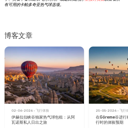
有可用的卡帕多奇亚热气球选项。
博客文章
02-06-2026
飞行体验
25-05-2026
飞行
伊赫拉拉峡谷独家热气球包租：从阿
在Göreme谷进
瓦诺斯私人日出之旅
行时的体验预期