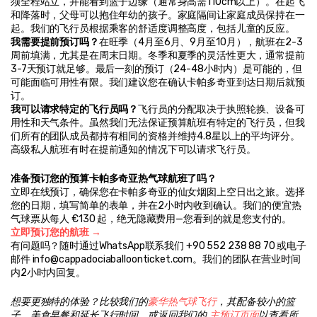
须全程站立，并能看到篮子边缘（通常身高需110cm以上）。在起飞
和降落时，父母可以抱住年幼的孩子。家庭隔间让家庭成员保持在一
起。我们的飞行员根据乘客的舒适度调整高度，包括儿童的反应。
我需要提前预订吗？
在旺季（4月至6月、9月至10月），航班在2-3
周前填满，尤其是在周末日期。冬季和夏季的灵活性更大，通常提前
3-7天预订就足够。最后一刻的预订（24-48小时内）是可能的，但
可能面临可用性有限。我们建议您在确认卡帕多奇亚到达日期后就预
订。
我可以请求特定的飞行员吗？
飞行员的分配取决于执照轮换、设备可
用性和天气条件。虽然我们无法保证预算航班有特定的飞行员，但我
们所有的团队成员都持有相同的资格并维持4.8星以上的平均评分。
高级私人航班有时在提前通知的情况下可以请求飞行员。
准备预订您的预算卡帕多奇亚热气球航班了吗？
立即在线预订，确保您在卡帕多奇亚的仙女烟囱上空日出之旅。选择
您的日期，填写简单的表单，并在2小时内收到确认。我们的便宜热
气球票从每人 €130 起，绝无隐藏费用—您看到的就是您支付的。
立即预订您的航班 →
有问题吗？随时通过WhatsApp联系我们 +90 552 238 88 70 或电子
邮件 info@cappadociaballoonticket.com。我们的团队在营业时间
内2小时内回复。
想要更独特的体验？比较我们的
豪华热气球飞行
，其配备较小的篮
子、美食早餐和延长飞行时间。或返回我们的 
主预订页面
以查看所