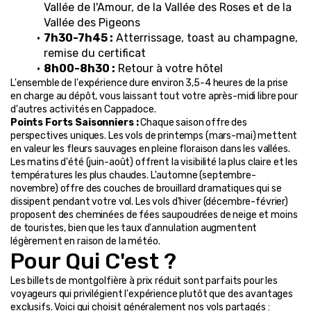
Vallée de l'Amour, de la Vallée des Roses et de la 
Vallée des Pigeons
7h30-7h45 :
 Atterrissage, toast au champagne, 
remise du certificat
8h00-8h30 :
 Retour à votre hôtel
L'ensemble de l'expérience dure environ 3,5-4 heures de la prise 
en charge au dépôt, vous laissant tout votre après-midi libre pour 
d'autres activités en Cappadoce.
Points Forts Saisonniers :
 Chaque saison offre des 
perspectives uniques. Les vols de printemps (mars-mai) mettent 
en valeur les fleurs sauvages en pleine floraison dans les vallées. 
Les matins d'été (juin-août) offrent la visibilité la plus claire et les 
températures les plus chaudes. L'automne (septembre-
novembre) offre des couches de brouillard dramatiques qui se 
dissipent pendant votre vol. Les vols d'hiver (décembre-février) 
proposent des cheminées de fées saupoudrées de neige et moins 
de touristes, bien que les taux d'annulation augmentent 
légèrement en raison de la météo.
Pour Qui C'est ?
Les billets de montgolfière à prix réduit sont parfaits pour les 
voyageurs qui privilégient l'expérience plutôt que des avantages 
exclusifs. Voici qui choisit généralement nos vols partagés :