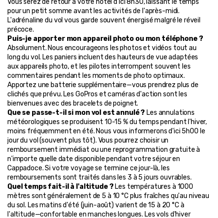
Vous serez de retour à votre hôtel d'ici 8h30, laissant le temps 
pour un petit somme avant les activités de l'après-midi. 
L'adrénaline du vol vous garde souvent énergisé malgré le réveil 
précoce.
Puis-je apporter mon appareil photo ou mon téléphone ?
Absolument. Nous encourageons les photos et vidéos tout au 
long du vol. Les paniers incluent des hauteurs de vue adaptées 
aux appareils photo, et les pilotes interrompent souvent les 
commentaires pendant les moments de photo optimaux. 
Apportez une batterie supplémentaire—vous prendrez plus de 
clichés que prévu. Les GoPros et caméras d'action sont les 
bienvenues avec des bracelets de poignet.
Que se passe-t-il si mon vol est annulé ?
 Les annulations 
météorologiques se produisent 10-15 % du temps pendant l'hiver, 
moins fréquemment en été. Nous vous informerons d'ici 5h00 le 
jour du vol (souvent plus tôt). Vous pourrez choisir un 
remboursement immédiat ou une reprogrammation gratuite à 
n'importe quelle date disponible pendant votre séjour en 
Cappadoce. Si votre voyage se termine ce jour-là, les 
remboursements sont traités dans les 3 à 5 jours ouvrables.
Quel temps fait-il à l'altitude ?
 Les températures à 1000 
mètres sont généralement de 5 à 10 °C plus fraîches qu'au niveau 
du sol. Les matins d'été (juin-août) varient de 15 à 20 °C à 
l'altitude—confortable en manches longues. Les vols d'hiver 