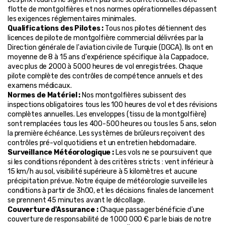
flotte de montgolfières et nos normes opérationnelles dépassent 
les exigences réglementaires minimales.
Qualifications des Pilotes :
 Tous nos pilotes détiennent des 
licences de pilote de montgolfière commercial délivrées par la 
Direction générale de l'aviation civile de Turquie (DGCA). Ils ont en 
moyenne de 8 à 15 ans d'expérience spécifique à la Cappadoce, 
avec plus de 2000 à 5000 heures de vol enregistrées. Chaque 
pilote complète des contrôles de compétence annuels et des 
examens médicaux.
Normes de Matériel :
 Nos montgolfières subissent des 
inspections obligatoires tous les 100 heures de vol et des révisions 
complètes annuelles. Les enveloppes (tissu de la montgolfière) 
sont remplacées tous les 400-500 heures ou tous les 5 ans, selon 
la première échéance. Les systèmes de brûleurs reçoivent des 
contrôles pré-vol quotidiens et un entretien hebdomadaire.
Surveillance Météorologique :
 Les vols ne se poursuivent que 
si les conditions répondent à des critères stricts : vent inférieur à 
15 km/h au sol, visibilité supérieure à 5 kilomètres et aucune 
précipitation prévue. Notre équipe de météorologie surveille les 
conditions à partir de 3h00, et les décisions finales de lancement 
se prennent 45 minutes avant le décollage.
Couverture d'Assurance :
 Chaque passager bénéficie d'une 
couverture de responsabilité de 1 000 000 € par le biais de notre 