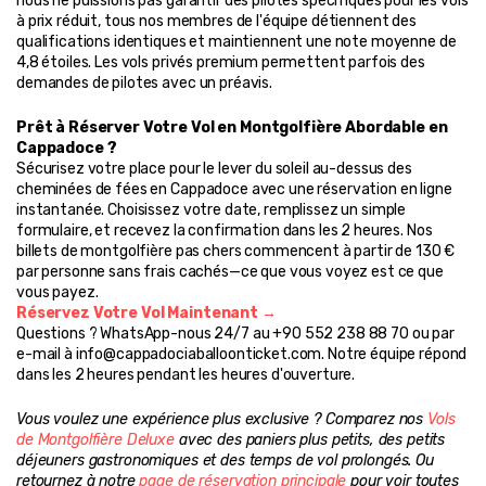
nous ne puissions pas garantir des pilotes spécifiques pour les vols 
à prix réduit, tous nos membres de l'équipe détiennent des 
qualifications identiques et maintiennent une note moyenne de 
4,8 étoiles. Les vols privés premium permettent parfois des 
demandes de pilotes avec un préavis.
Prêt à Réserver Votre Vol en Montgolfière Abordable en 
Cappadoce ?
Sécurisez votre place pour le lever du soleil au-dessus des 
cheminées de fées en Cappadoce avec une réservation en ligne 
instantanée. Choisissez votre date, remplissez un simple 
formulaire, et recevez la confirmation dans les 2 heures. Nos 
billets de montgolfière pas chers commencent à partir de 130 € 
par personne sans frais cachés—ce que vous voyez est ce que 
vous payez.
Réservez Votre Vol Maintenant →
Questions ? WhatsApp-nous 24/7 au +90 552 238 88 70 ou par 
e-mail à info@cappadociaballoonticket.com. Notre équipe répond 
dans les 2 heures pendant les heures d'ouverture.
Vous voulez une expérience plus exclusive ? Comparez nos 
Vols 
de Montgolfière Deluxe
 avec des paniers plus petits, des petits 
déjeuners gastronomiques et des temps de vol prolongés. Ou 
retournez à notre 
page de réservation principale
 pour voir toutes 