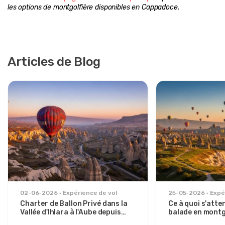
les options de montgolfière disponibles en Cappadoce.
Articles de Blog
02-06-2026
Expérience de vol
25-05-2026
Expé
Charter de Ballon Privé dans la
Ce à quoi s'atte
Vallée d'Ihlara à l'Aube depuis
balade en montg
Avanos
du soleil sur la 