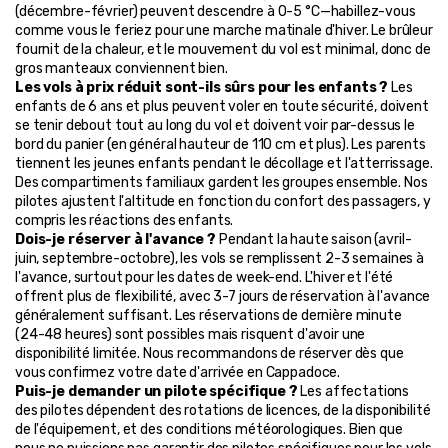
(décembre-février) peuvent descendre à 0-5 °C—habillez-vous 
comme vous le feriez pour une marche matinale d'hiver. Le brûleur 
fournit de la chaleur, et le mouvement du vol est minimal, donc de 
gros manteaux conviennent bien.
Les vols à prix réduit sont-ils sûrs pour les enfants ?
 Les 
enfants de 6 ans et plus peuvent voler en toute sécurité, doivent 
se tenir debout tout au long du vol et doivent voir par-dessus le 
bord du panier (en général hauteur de 110 cm et plus). Les parents 
tiennent les jeunes enfants pendant le décollage et l'atterrissage. 
Des compartiments familiaux gardent les groupes ensemble. Nos 
pilotes ajustent l'altitude en fonction du confort des passagers, y 
compris les réactions des enfants.
Dois-je réserver à l'avance ?
 Pendant la haute saison (avril-
juin, septembre-octobre), les vols se remplissent 2-3 semaines à 
l'avance, surtout pour les dates de week-end. L'hiver et l'été 
offrent plus de flexibilité, avec 3-7 jours de réservation à l'avance 
généralement suffisant. Les réservations de dernière minute 
(24-48 heures) sont possibles mais risquent d'avoir une 
disponibilité limitée. Nous recommandons de réserver dès que 
vous confirmez votre date d'arrivée en Cappadoce.
Puis-je demander un pilote spécifique ?
 Les affectations 
des pilotes dépendent des rotations de licences, de la disponibilité 
de l'équipement, et des conditions météorologiques. Bien que 