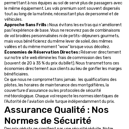
permettant à nos équipes au sol de servir plus de passagers avec 
le même équipement. Les vols premium sont souvent dispersés 
tout au long de la matinée, nécessitant plus de personnel et de 
véhicules.
Approche Sans Frills :
 Nous évitons les extras qui n'améliorent 
pas l'expérience de base. Vous ne recevrez pas de combinaisons 
de vol brodées personnalisées ni de petits-déjeuners gourmets, 
mais vous bénéficierez du même lever de soleil, des mêmes 
vallées et du même moment "wow" lorsque vous décollez.
Économies de Réservation Directes :
 Réserver directement 
sur notre site web élimine les frais de commission des tiers 
(souvent de 20 à 35 % du prix du billet). Nous transmettons ces 
économies directement aux clients au lieu de gonfler les marges 
bénéficiaires.
Ce que nous ne compromettons jamais : les qualifications des 
pilotes, les horaires de maintenance des montgolfières, la 
couverture d'assurance ou les protocoles de sécurité 
météorologique. Chaque vol respecte les normes identiques de 
l'Autorité de l'aviation civile turque indépendamment du prix.
Assurance Qualité : Nos 
Normes de Sécurité
Des prix réduits ne signifient pas une sécurité réduite. Notre 