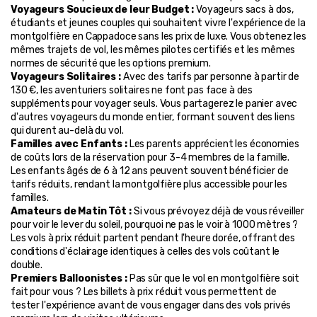
Voyageurs Soucieux de leur Budget :
 Voyageurs sacs à dos, 
étudiants et jeunes couples qui souhaitent vivre l'expérience de la 
montgolfière en Cappadoce sans les prix de luxe. Vous obtenez les 
mêmes trajets de vol, les mêmes pilotes certifiés et les mêmes 
normes de sécurité que les options premium.
Voyageurs Solitaires :
 Avec des tarifs par personne à partir de 
130 €, les aventuriers solitaires ne font pas face à des 
suppléments pour voyager seuls. Vous partagerez le panier avec 
d'autres voyageurs du monde entier, formant souvent des liens 
qui durent au-delà du vol.
Familles avec Enfants :
 Les parents apprécient les économies 
de coûts lors de la réservation pour 3-4 membres de la famille. 
Les enfants âgés de 6 à 12 ans peuvent souvent bénéficier de 
tarifs réduits, rendant la montgolfière plus accessible pour les 
familles.
Amateurs de Matin Tôt :
 Si vous prévoyez déjà de vous réveiller 
pour voir le lever du soleil, pourquoi ne pas le voir à 1000 mètres ? 
Les vols à prix réduit partent pendant l'heure dorée, offrant des 
conditions d'éclairage identiques à celles des vols coûtant le 
double.
Premiers Balloonistes :
 Pas sûr que le vol en montgolfière soit 
fait pour vous ? Les billets à prix réduit vous permettent de 
tester l'expérience avant de vous engager dans des vols privés 