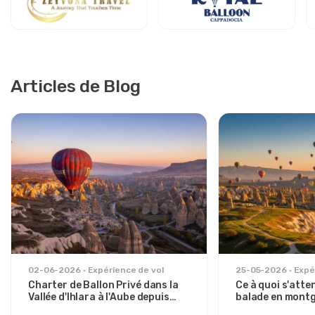
Articles de Blog
02-06-2026
Expérience de vol
25-05-2026
Expé
Charter de Ballon Privé dans la
Ce à quoi s'atte
Vallée d'Ihlara à l'Aube depuis
balade en montg
Avanos
du soleil sur la 