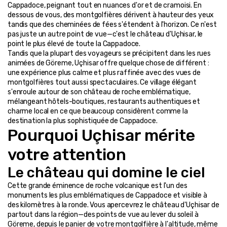
Cappadoce, peignant tout en nuances d'or et de cramoisi. En 
dessous de vous, des montgolfières dérivent à hauteur des yeux 
tandis que des cheminées de fées s'étendent à l'horizon. Ce n'est 
pas juste un autre point de vue—c'est le château d'Uçhisar, le 
point le plus élevé de toute la Cappadoce.
Tandis que la plupart des voyageurs se précipitent dans les rues 
animées de Göreme, Uçhisar offre quelque chose de différent : 
une expérience plus calme et plus raffinée avec des vues de 
montgolfières tout aussi spectaculaires. Ce village élégant 
s'enroule autour de son château de roche emblématique, 
mélangeant hôtels-boutiques, restaurants authentiques et 
charme local en ce que beaucoup considèrent comme la 
destination la plus sophistiquée de Cappadoce.
Pourquoi Uçhisar mérite 
votre attention
Le château qui domine le ciel
Cette grande éminence de roche volcanique est l'un des 
monuments les plus emblématiques de Cappadoce et visible à 
des kilomètres à la ronde. Vous apercevrez le château d'Uçhisar de 
partout dans la région—des points de vue au lever du soleil à 
Göreme, depuis le panier de votre montgolfière à l'altitude, même 