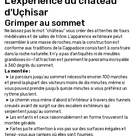
L'expérience du château 
d'Uçhisar
Grimper au sommet
Ne laissez pas le mot "château" vous créer des attentes de tours 
médiévales et de salles de trône. L'apparence extérieure peut 
ressembler à une masse de roches, mais la construction est 
conforme aux traditions de la Cappadoce consistant à construire 
dans la roche naturelle. Il n'y a pas d'antiquités ni de meubles 
grandioses ici—l'attraction est purement le panorama incroyable 
à 360 degrés du sommet.
La montée :
 ➤ Le parcours jusqu'au sommet nécessite environ 100 marches 
et prend la plupart des visiteurs moins de dix minutes, même si 
vous pouvez prendre jusqu'à quinze minutes si vous préférez un 
rythme plus lent.
 ➤ Le chemin vous mène d'abord à l'intérieur à travers des tunnels 
creusés avant de surgit sur des escaliers extérieurs qui 
serpentent jusqu'au sommet.
 ➤ Les enfants et ceux raisonnablement en forme trouveront la 
montée gérable.
 ➤ Faites juste attention à vos pas sur des surfaces inégales et 
tenez-vous aux rampes où elles sont fournies.