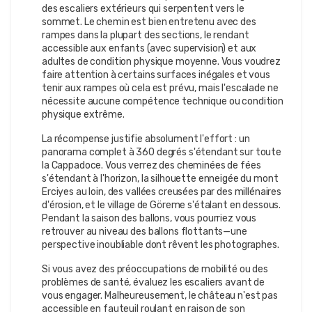
des escaliers extérieurs qui serpentent vers le
sommet. Le chemin est bien entretenu avec des
rampes dans la plupart des sections, le rendant
accessible aux enfants (avec supervision) et aux
adultes de condition physique moyenne. Vous voudrez
faire attention à certains surfaces inégales et vous
tenir aux rampes où cela est prévu, mais l'escalade ne
nécessite aucune compétence technique ou condition
physique extrême.
La récompense justifie absolument l'effort : un
panorama complet à 360 degrés s'étendant sur toute
la Cappadoce. Vous verrez des cheminées de fées
s'étendant à l'horizon, la silhouette enneigée du mont
Erciyes au loin, des vallées creusées par des millénaires
d'érosion, et le village de Göreme s'étalant en dessous.
Pendant la saison des ballons, vous pourriez vous
retrouver au niveau des ballons flottants—une
perspective inoubliable dont rêvent les photographes.
Si vous avez des préoccupations de mobilité ou des
problèmes de santé, évaluez les escaliers avant de
vous engager. Malheureusement, le château n'est pas
accessible en fauteuil roulant en raison de son