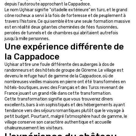
depuis l'autoroute approchant la Cappadoce.
Le nom Uçhisar signifie "citadelle extérieure" en turc, et le grand 
cône rocheux a servi à la fois de forteresse et de peuplement à 
travers l'histoire. Ce qui semble être une seule formation massive 
est en réalité deux géantes cheminées de fées fusionnées, 
percées de tunnels et de chambres qui abritaient autrefois 
jusqu'à mille personnes.
Une expérience différente de 
la Cappadoce
Uçhisar attire une foule différente des auberges à dos de 
randonneurs et des hôtels de groupe de Göreme. Le village est 
devenu le refuge haut de gamme de la Cappadoce, où de 
nombreuses vieilles maisons en pierre ont été transformées en 
hôtels-boutiques, avec des Français et des Turcs revenant de 
France jouant un grand rôle dans cette transformation.
Cette transformation signifie que vous trouverez dîners 
excellents, bars à vin sophistiqués et des hébergements ayant 
tendance vers des séjours romantiques plutôt que le voyage à 
petit budget. Pourtant, malgré l'atmosphère haut de gamme, le 
village conserve son caractère authentique et accueille 
chaleureusement les visiteurs.