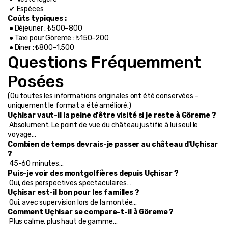
 ✔ Espèces
Coûts typiques :
 ● Déjeuner : ₺500–800
 ● Taxi pour Göreme : ₺150–200
 ● Dîner : ₺800–1,500
Questions Fréquemment 
Posées
(Ou toutes les informations originales ont été conservées – 
uniquement le format a été amélioré.)
Uçhisar vaut-il la peine d'être visité si je reste à Göreme ?
 Absolument. Le point de vue du château justifie à lui seul le 
voyage…
Combien de temps devrais-je passer au château d'Uçhisar 
?
 45-60 minutes…
Puis-je voir des montgolfières depuis Uçhisar ?
 Oui, des perspectives spectaculaires…
Uçhisar est-il bon pour les familles ?
 Oui, avec supervision lors de la montée…
Comment Uçhisar se compare-t-il à Göreme ?
 Plus calme, plus haut de gamme…