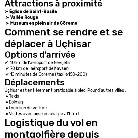
Attractions à proximité
➤ 
Église de Saint-Basile
 ➤ 
Vallée Rouge
 ➤ 
Museum en plein air de Göreme
Comment se rendre et se 
déplacer à Uçhisar
Options d'arrivée
✔ 40 km de l'aéroport de Nevşehir
 ✔ 70 km de l'aéroport de Kayseri
 ✔ 10 minutes de Göreme (taxi ₺150-200)
Déplacements
Uçhisar est entièrement praticable à pied. Pour d'autres villes :
 ● Taxis
 ● Dolmuş
 ● Location de voiture
 ● Visites avec prise en charge à l'hôtel
Logistique du vol en 
montgolfière depuis 