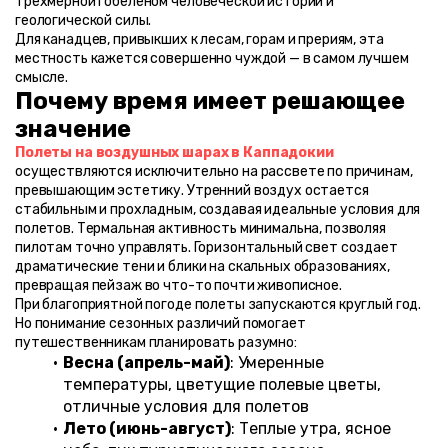
трехмерной гобеленом человеческой истории и 
геологической силы.
Для канадцев, привыкших к лесам, горам и прериям, эта 
местность кажется совершенно чуждой — в самом лучшем 
смысле.
Почему время имеет решающее 
значение
Полеты на воздушных шарах в Каппадокии
осуществляются исключительно на рассвете по причинам, 
превышающим эстетику. Утренний воздух остается 
стабильным и прохладным, создавая идеальные условия для 
полетов. Термальная активность минимальна, позволяя 
пилотам точно управлять. Горизонтальный свет создает 
драматические тени и блики на скальных образованиях, 
превращая пейзаж во что-то почти живописное.
При благоприятной погоде полеты запускаются круглый год. 
Но понимание сезонных различий помогает 
путешественникам планировать разумно:
Весна (апрель-май)
: Умеренные 
температуры, цветущие полевые цветы, 
отличные условия для полетов
Лето (июнь-август)
: Теплые утра, ясное 