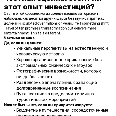
этот опыт инвестиций?
Стоя в этой корзине, когда солнце взошло за горизонт, 
наблюдая, как десятки других шаров беззвучно парят над 
долинами, sculpted over millions of years, I felt something shift. 
Travel often promises transformation but delivers mere 
entertainment. This felt different.
Честная оценка
:
Да, если вы цените
:
Уникальные перспективы на естественную и 
человеческую историю
Хорошо организованное приключение без 
экстремальных физических нагрузок
Фотографические возможности, которых 
нигде больше нет
Разделяемые впечатления, создающие 
долговременные воспоминания
Путешествие за пределами типичных 
туристических мероприятий
Может быть, нет, если вы приоритетизируете
:
Бюджетные путешествия, сосредоточенные 
на минимизации расходов