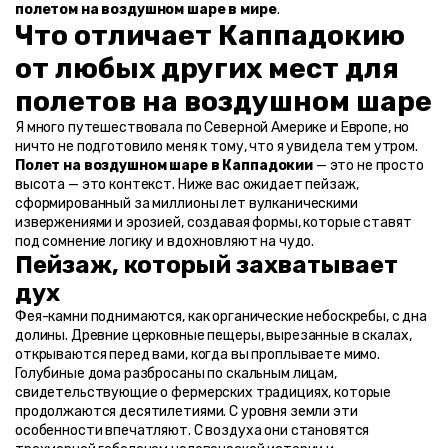
полетом на воздушном шаре в мире
.
Что отличает Каппадокию 
от любых других мест для 
полетов на воздушном шаре
Я много путешествовала по Северной Америке и Европе, но 
ничто не подготовило меня к тому, что я увидела тем утром. 
Полет на воздушном шаре в Каппадокии
 — это не просто 
высота — это контекст. Ниже вас ожидает пейзаж, 
сформированный за миллионы лет вулканическими 
извержениями и эрозией, создавая формы, которые ставят 
под сомнение логику и вдохновляют на чудо.
Пейзаж, который захватывает 
дух
Фея-камни поднимаются, как органические небоскребы, с дна 
долины. Древние церковные пещеры, вырезанные в скалах, 
открываются перед вами, когда вы проплываете мимо. 
Голубиные дома разбросаны по скальным лицам, 
свидетельствующие о фермерских традициях, которые 
продолжаются десятилетиями. С уровня земли эти 
особенности впечатляют. С воздуха они становятся 