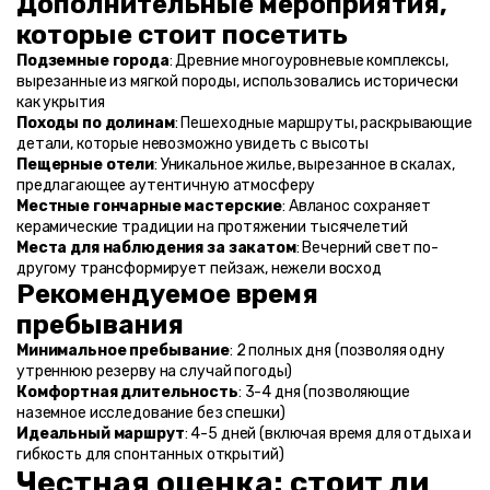
Дополнительные мероприятия, 
которые стоит посетить
Подземные города
: Древние многоуровневые комплексы, 
вырезанные из мягкой породы, использовались исторически 
как укрытия
Походы по долинам
: Пешеходные маршруты, раскрывающие 
детали, которые невозможно увидеть с высоты
Пещерные отели
: Уникальное жилье, вырезанное в скалах, 
предлагающее аутентичную атмосферу
Местные гончарные мастерские
: Авланос сохраняет 
керамические традиции на протяжении тысячелетий
Места для наблюдения за закатом
: Вечерний свет по-
другому трансформирует пейзаж, нежели восход
Рекомендуемое время 
пребывания
Минимальное пребывание
: 2 полных дня (позволяя одну 
утреннюю резерву на случай погоды)
Комфортная длительность
: 3-4 дня (позволяющие 
наземное исследование без спешки)
Идеальный маршрут
: 4-5 дней (включая время для отдыха и 
гибкость для спонтанных открытий)
Честная оценка: стоит ли 