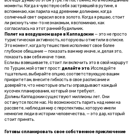
все еще думаю об этом утре. Не постоянно, но в неожиданные 
моменты. Когда я чувствую себя застрявшей в рутине, я 
вспоминаю, как парила над древними долинами, когда 
солнечный свет окрасил все в золото. Когда я решаю, стоит 
ли рискнуть чем-то незнакомым, я вспоминаю, как 
согласилась на этот ранний будильник.
Полет на воздушном шаре в Каппадокии
 — это не просто 
туристическая активность, которую вы отметили в списке. 
Это момент, когда путешествия исполняют свое более 
глубокое обещание — показать вам мир иначе, и, делая это, 
показать вам себя иначе тоже.
Если вы взвешиваете, стоит ли включить это в свой маршрут 
по Турции, мой ответ прост: 
делайте это
. Исследуйте 
тщательно, выбирайте опцию, соответствующую вашим 
приоритетам, внесите гибкость в свое расписание и 
доверяйте, что некоторые опыты оправдывают каждый 
кусочек планирования, который они требуют.
Долины Каппадокии существуют миллионы лет. Они 
останутся после нас. Но возможность парить над ними на 
рассвете, наблюдая мир с перспективы, которую имели 
немногие люди в истории человечества, — это дар, который 
стоит принять.
Готовы спланировать свое собственное приключение 