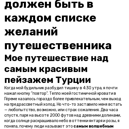
должен быть в 
каждом списке 
желаний 
путешественника
Мое путешествие над 
самым красивым 
пейзажем Турции
Когда мой будильник разбудил тишину в 4:30 утра, я почти 
нажал кнопку "повтор". Тепло моей гостиничной кровати в 
Гёреме казалось гораздо более привлекательным, чем выход 
на предрассветный холод. Но что-то заставило меня встать 
— любопытство, возможно, или страх сожаления. Два часа 
спустя, паря на высоте 2000 футов над древними долинами, 
когда солнце раскрашивало небо в оттенки янтаря и розы, я 
поняла, почему люди называют это 
самым волшебным 