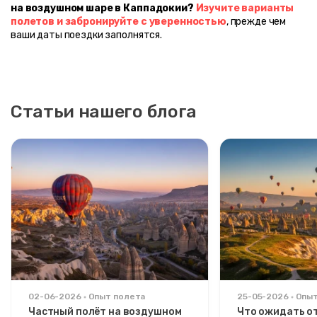
на воздушном шаре в Каппадокии?
Изучите варианты 
полетов и забронируйте с уверенностью
, прежде чем 
ваши даты поездки заполнятся.
Статьи нашего блога
02-06-2026
Опыт полета
25-05-2026
Опыт
Частный полёт на воздушном
Что ожидать о