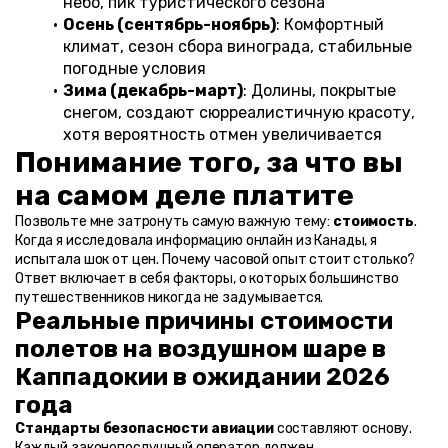
небо, пик туристического сезона
Осень (сентябрь-ноябрь)
: Комфортный 
климат, сезон сбора винограда, стабильные 
погодные условия
Зима (декабрь-март)
: Долины, покрытые 
снегом, создают сюрреалистичную красоту, 
хотя вероятность отмен увеличивается
Понимание того, за что вы 
на самом деле платите
Позвольте мне затронуть самую важную тему: 
стоимость
. 
Когда я исследовала информацию онлайн из Канады, я 
испытала шок от цен. Почему часовой опыт стоит столько? 
Ответ включает в себя факторы, о которых большинство 
путешественников никогда не задумывается.
Реальные причины стоимости 
полетов на воздушном шаре в 
Каппадокии в ожидании 2026 
года
Стандарты безопасности авиации
 составляют основу. 
Каждый законопослушный оператор должен 