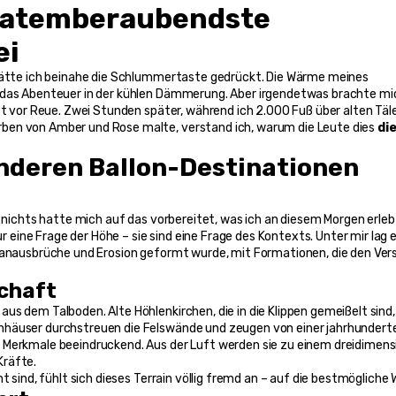
e atemberaubendste 
ei
 hätte ich beinahe die Schlummertaste gedrückt. Die Wärme meines 
 das Abenteuer in der kühlen Dämmerung. Aber irgendetwas brachte mic
st vor Reue. Zwei Stunden später, während ich 2.000 Fuß über alten Täle
ben von Amber und Rose malte, verstand ich, warum die Leute dies 
die
deren Ballon-Destinationen 
ur eine Frage der Höhe – sie sind eine Frage des Kontexts. Unter mir lag e
lkanausbrüche und Erosion geformt wurde, mit Formationen, die den Ver
chaft
s dem Talboden. Alte Höhlenkirchen, die in die Klippen gemeißelt sind, 
nhäuser durchstreuen die Felswände und zeugen von einer jahrhunderte
 Merkmale beeindruckend. Aus der Luft werden sie zu einem dreidimensi
Kräfte.
t sind, fühlt sich dieses Terrain völlig fremd an – auf die bestmögliche 