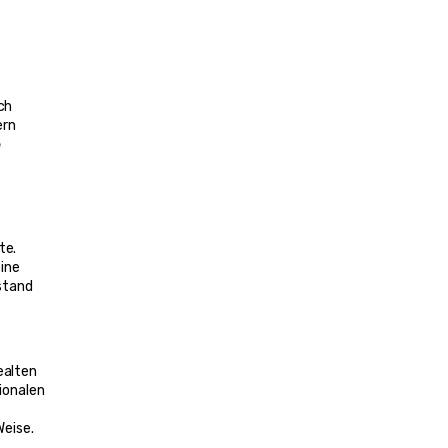
h 
rn 
 
Ich habe viel in Nordamerika und Europa gereist, aber nichts hatte mich auf das vorbereitet, was ich an diesem Morgen erlebte. 
ine 
stand 
alten 
onalen 
Weise.