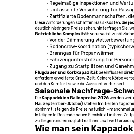
Regelmäßige Inspektionen und Wartu
Umfassende Versicherung für Passag
Zertifizierte Bodenmannschaften, die
Diese Anforderungen schaffen Basis-Kosten, die 
je
deutlich niedrigere Preise sehen, hinterfragen Sie,
Betriebliche Komplexität
 verursacht zusätzliche
Vor der Dämmerung Wetterbewertung
Bodencrew-Koordination (typischerwe
Brenngas für Propanwärmer
Fahrzeugunterstützung für Persone
Zugang zu Startplätzen und Geneh
Flugdauer und Korbkapazität
 beeinflussen direk
erfordern erweiterte Crew-Zeit. Kleinere Körbe vertei
und den Komfort sowie die Aussicht verbessert.
Saisonale Nachfrage-Sch
Die 
Kappadokien Ballonpreise 2026
 werden weit
Mai, September-Oktober) stehen limitierten täglich
abnimmt, steigen die Preise natürlich – manchmal u
Intelligente Reisende bauen Flexibilität in ihren Ze
zu fliegen und ermöglicht es Ihnen, auf wetterbedi
Wie man sein Kappadok