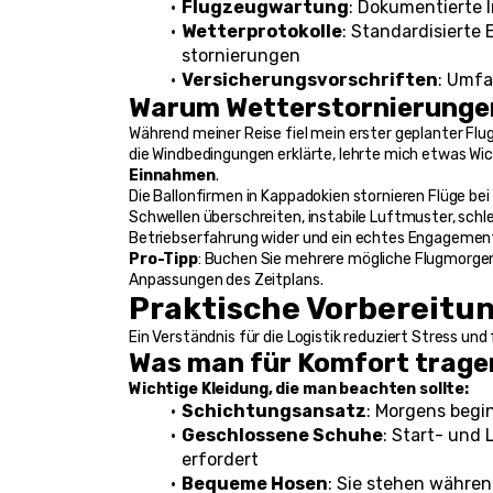
Flugzeugwartung
: Dokumentierte 
Wetterprotokolle
: Standardisiert
stornierungen
Versicherungsvorschriften
: Umfa
Warum Wetterstornierungen
Während meiner Reise fiel mein erster geplanter Flu
die Windbedingungen erklärte, lehrte mich etwas Wic
Einnahmen
.
Die Ballonfirmen in Kappadokien stornieren Flüge be
Schwellen überschreiten, instabile Luftmuster, schl
Betriebserfahrung wider und ein echtes Engagement 
Pro-Tipp
: Buchen Sie mehrere mögliche Flugmorgend
Anpassungen des Zeitplans.
Praktische Vorbereitun
Ein Verständnis für die Logistik reduziert Stress und 
Was man für Komfort tragen
Wichtige Kleidung, die man beachten sollte:
Schichtungsansatz
: Morgens begi
Geschlossene Schuhe
: Start- und 
erfordert
Bequeme Hosen
: Sie stehen währe