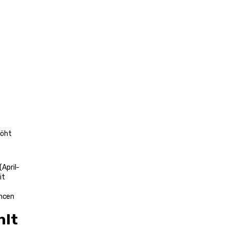
 
öht 
April-
t 
ncen 
hlt