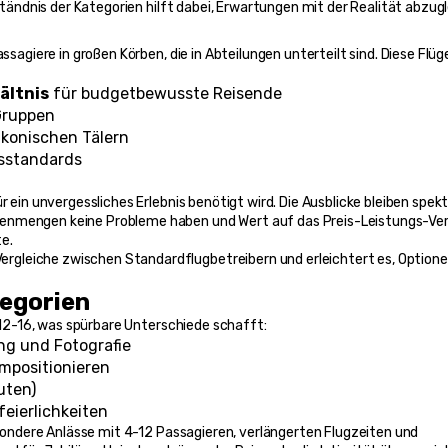
rständnis der Kategorien hilft dabei, Erwartungen mit der Realität abzug
ssagiere in großen Körben, die in Abteilungen unterteilt sind. Diese Flüge
ältnis
 für budgetbewusste Reisende
Gruppen
ikonischen Tälern
tsstandards
 ein unvergessliches Erlebnis benötigt wird. Die Ausblicke bleiben spekta
enmengen keine Probleme haben und Wert auf das Preis-Leistungs-Verh
e.
Vergleiche zwischen Standardflugbetreibern und erleichtert es, Optione
egorien
 12-16, was spürbare Unterschiede schafft:
g und Fotografie
mpositionieren
uten)
eierlichkeiten
sondere Anlässe mit 4-12 Passagieren, verlängerten Flugzeiten und 