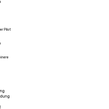
n
r Pilot 
 
inere 
ang
idung 
 