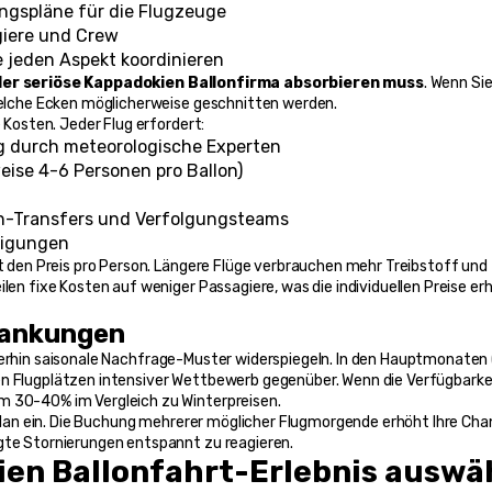
ngspläne für die Flugzeuge
iere und Crew
 jeden Aspekt koordinieren
der seriöse Kappadokien Ballonfirma absorbieren muss
. Wenn Sie
 welche Ecken möglicherweise geschnitten werden.
 Kosten. Jeder Flug erfordert:
 durch meteorologische Experten
ise 4-6 Personen pro Ballon)
n-Transfers und Verfolgungsteams
migungen
t den Preis pro Person. Längere Flüge verbrauchen mehr Treibstoff und 
len fixe Kosten auf weniger Passagiere, was die individuellen Preise erh
wankungen
erhin saisonale Nachfrage-Muster widerspiegeln. In den Hauptmonaten (
en Flugplätzen intensiver Wettbewerb gegenüber. Wenn die Verfügbarkei
m 30-40% im Vergleich zu Winterpreisen.
itplan ein. Die Buchung mehrerer möglicher Flugmorgende erhöht Ihre Cha
ngte Stornierungen entspannt zu reagieren.
ien Ballonfahrt-Erlebnis auswä