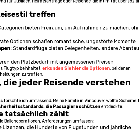
d für Jubiläen, Heiratsanträge oder Reisende, die Intimität über sozial
eisestil treffen
-Kategorien bieten Freiraum, um Aufnahmen zu machen, ohn
ivate Optionen schaffen romantische, ungestörte Momente
ppen
: Standardflüge bieten Gelegenheiten, andere Abenteur
ieren den Platzbedarf mit angemessenen Preisen
es Flugtyp beinhaltet, 
erkunden Sie hier die Optionen
, bei denen 
cheidungen zu treffen.
, die jeder Reisende verstehen 
es
 forschte ich umfassend. Meine Familie in Vancouver wollte Sicherheit
cherheitsstandards, die Passagiere schützen
 entdeckte:
e tatsächlich zählt
lle Ballonoperationen. Anforderungen umfassen:
e Lizenzen, die Hunderte von Flugstunden und jährliche 