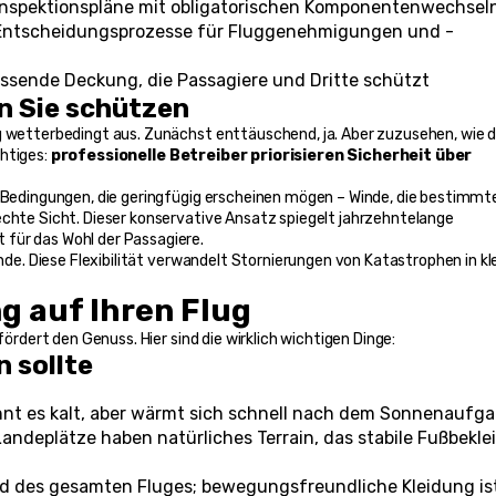
Inspektionspläne mit obligatorischen Komponentenwechsel
e Entscheidungsprozesse für Fluggenehmigungen und -
ssende Deckung, die Passagiere und Dritte schützt
 Sie schützen
g wetterbedingt aus. Zunächst enttäuschend, ja. Aber zuzusehen, wie de
htiges: 
professionelle Betreiber priorisieren Sicherheit über 
i Bedingungen, die geringfügig erscheinen mögen – Winde, die bestimmte
echte Sicht. Dieser konservative Ansatz spiegelt jahrzehntelange 
für das Wohl der Passagiere.
e. Diese Flexibilität verwandelt Stornierungen von Katastrophen in kle
g auf Ihren Flug
fördert den Genuss. Hier sind die wirklich wichtigen Dinge:
 sollte
nnt es kalt, aber wärmt sich schnell nach dem Sonnenaufg
Landeplätze haben natürliches Terrain, das stabile Fußbekle
nd des gesamten Fluges; bewegungsfreundliche Kleidung ist