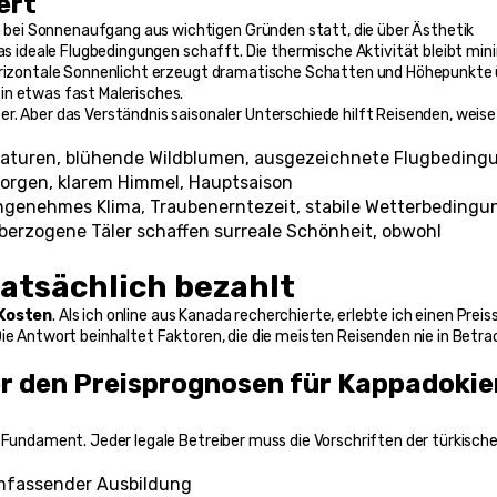
ert
h bei Sonnenaufgang aus wichtigen Gründen statt, die über Ästhetik 
as ideale Flugbedingungen schafft. Die thermische Aktivität bleibt mini
horizontale Sonnenlicht erzeugt dramatische Schatten und Höhepunkte 
in etwas fast Malerisches.
r. Aber das Verständnis saisonaler Unterschiede hilft Reisenden, weise 
raturen, blühende Wildblumen, ausgezeichnete Flugbeding
orgen, klarem Himmel, Hauptsaison
ngenehmes Klima, Traubenerntezeit, stabile Wetterbeding
berzogene Täler schaffen surreale Schönheit, obwohl 
atsächlich bezahlt
Kosten
. Als ich online aus Kanada recherchierte, erlebte ich einen Preis
ie Antwort beinhaltet Faktoren, die die meisten Reisenden nie in Betrac
er den Preisprognosen für Kappadokien
s Fundament. Jeder legale Betreiber muss die Vorschriften der türkische
 umfassender Ausbildung