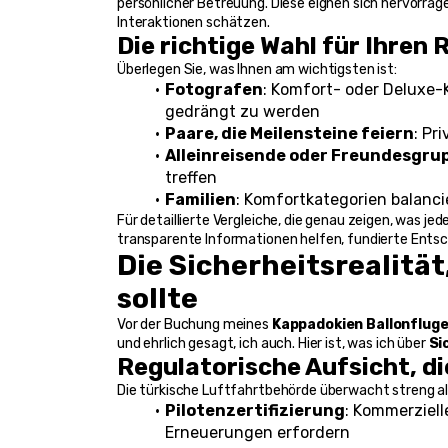
persönlicher Betreuung. Diese eignen sich hervorragen
Interaktionen schätzen.
Die richtige Wahl für Ihren R
Überlegen Sie, was Ihnen am wichtigsten ist:
Fotografen
: Komfort- oder Deluxe
gedrängt zu werden
Paare, die Meilensteine feiern
: Pr
Alleinreisende oder Freundesgru
treffen
Familien
: Komfortkategorien balanc
Für detaillierte Vergleiche, die genau zeigen, was jed
transparente Informationen helfen, fundierte Ents
Die Sicherheitsrealität
sollte
Vor der Buchung meines 
Kappadokien Ballonflug
und ehrlich gesagt, ich auch. Hier ist, was ich über 
Si
Regulatorische Aufsicht, di
Die türkische Luftfahrtbehörde überwacht streng a
Pilotenzertifizierung
: Kommerziell
Erneuerungen erfordern