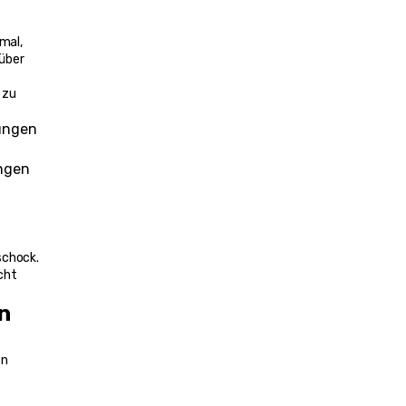
mal, 
über 
zu 
ungen
ungen
schock. 
ht 
 
n 