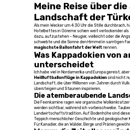
Meine Reise über di
Landschaft der Türk
Als mein Wecker um 4:30 Uhr die Stille durchbrach,
Hotelbettes in Göreme schien weit verlockender als
dazu, aufzustehen – Neugier, vielleicht oder die Ang
schwebte und die Sonne den Himmel in samtigen Far
magischste Ballonfahrt der Welt
 nennen.
Was Kappadokien von an
unterscheidet
Heißluftballonflüge in Kappadokien
 sind nicht n
Landschaft, die über Millionen von Jahren durch Vu
übersteigen und Staunen inspirieren.
Die atemberaubende Lands
Die Feenkamine ragen wie organische Wolkenkratzer au
werden sichtbar, während ich vorbeischwebe. Taube
Landwirtschaftstradition. Auf Bodenhöhe sind diese
Teppich menschlicher Geschichte und geologischer 
Für Kanadier, die an Wälder, Berge und Prärien gewöhn