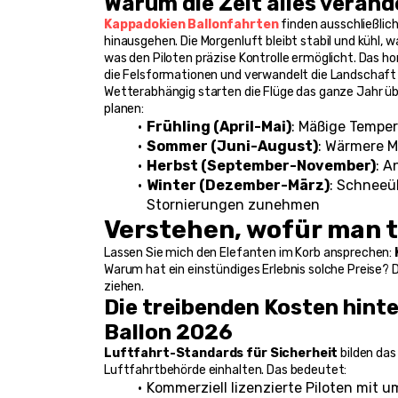
Warum die Zeit alles veränd
Kappadokien Ballonfahrten
 finden ausschließlic
hinausgehen. Die Morgenluft bleibt stabil und kühl, w
was den Piloten präzise Kontrolle ermöglicht. Das 
die Felsformationen und verwandelt die Landschaft 
Wetterabhängig starten die Flüge das ganze Jahr übe
planen:
Frühling (April-Mai)
: Mäßige Tempe
Sommer (Juni-August)
: Wärmere M
Herbst (September-November)
: A
Winter (Dezember-März)
: Schneeü
Stornierungen zunehmen
Verstehen, wofür man t
Lassen Sie mich den Elefanten im Korb ansprechen: 
Warum hat ein einstündiges Erlebnis solche Preise? D
ziehen.
Die treibenden Kosten hint
Ballon 2026
Luftfahrt-Standards für Sicherheit
 bilden da
Luftfahrtbehörde einhalten. Das bedeutet:
Kommerziell lizenzierte Piloten mit