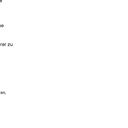
e 
e 
er zu 
en, 