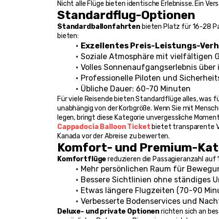
Nicht alle Flüge bieten identische Erlebnisse. Ein Ve
Standardflug-Optionen
Standardballonfahrten
 bieten Platz für 16-28 Pa
bieten:
Exzellentes Preis-Leistungs-Verh
Soziale Atmosphäre mit vielfältigen 
Volles Sonnenaufgangserlebnis über 
Professionelle Piloten und Sicherhei
Übliche Dauer: 60-70 Minuten
Für viele Reisende bieten Standardflüge alles, was für
unabhängig von der Korbgröße. Wenn Sie mit Mensch
legen, bringt diese Kategorie unvergessliche Moment
Cappadocia Balloon Ticket
 bietet transparente 
Kanada vor der Abreise zu bewerten.
Komfort- und Premium-Kat
Komfortflüge
 reduzieren die Passagieranzahl auf
Mehr persönlichen Raum für Bewegun
Bessere Sichtlinien ohne ständiges U
Etwas längere Flugzeiten (70-90 Min
Verbesserte Bodenservices und Nachf
Deluxe- und private Optionen
 richten sich an be