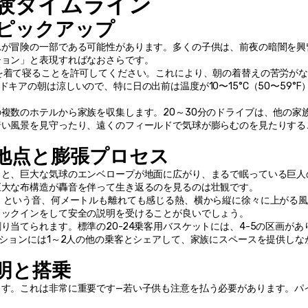
験タイムライン
テルピックアップ
れが冒険の一部である可能性があります。多くの子供は、前夜の暗闇を興
ション」と表現すればなおさらです。
を着て寝ることを許可してください。これにより、朝の着替えの苦労が
アの朝は涼しいので、特に日の出前は温度が10〜15°C（50〜59°F
複数のホテルから家族を収集します。20～30分のドライブは、他の家
暗い風景を見守ったり、遠くのフィールドで気球が膨らむのを見たりする
ランチ地点と膨張プロセス
くと、巨大な気球のエンベロープが地面に広がり、まるで眠っている巨人
巨大な布構造が轟音を伴って生き返るのを見るのは壮観です。
」という音、何メートルも離れても感じる熱、横から縦に徐々に上がる
ェックインをして安全の説明を受けることが良いでしょう。
当てられます。標準の20-24乗客用バスケットには、4-5の区画があ
クションには1～2人の他の乗客とシェアして、家族にスペースを提供しな
説明と搭乗
ます。これは非常に重要です—若い子供も注意を払う必要があります。パ