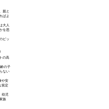
、親と
ればよ
は大人
かを思
のピッ
解
トの高
年齢の子
らない
険や安
な規定
、幼児
家族