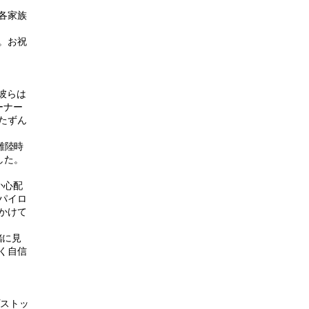
各家族
。お祝
彼らは
ーナー
たずん
離陸時
した。
か心配
パイロ
かけて
緒に見
く自信
プストッ