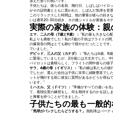
加えた形での祝いです。
子供たちは、彼らの名前、飛行日、しばしばパイロ
がその証明書とともに置かれた、しぼんだ気球を背
このリラックスした時間は、他の乗客が彼らの好き
いは通常20-30分続き、その後シャトルが家族をホテ
実際の家族の体験：親
エマ、二人の母（7歳と9歳）：
 "私の最も大きな
私よりも勇敢でした！私の7歳の子供はフライトの間
の爆発音の間はとても静かで穏やかだったことです
でいました。" 
デビッド、三人の父（カナダ）：
 "私たちは6歳、
に緊張していましたが、2分後には大丈夫でした。中
パイロットは素晴らしく、フライトの間中彼らの様子
サラ、6歳の母（イギリス）：
 "私の娘は私たちの
でしたが、選んだ会社は子供に非常に経験豊富でし
ットが飛行する前に彼女に質問があるかどうか尋ね
います。" 
ミハエル、父（ドイツ）：
 "準備がすべての違いを生
て、着陸位置の練習をし、何を期待するのかを話し
と興奮を持つことができました。" 
子供たちの最も一般的
「気球がパンクしたらどうする？」
 熱気球はパーテ