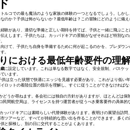
ド
、トルコでの最も魔法のような家族の体験の一つとなるでしょう。しかし
全なのか？子供は怖がらないか？最低年齢は？この冒険にどのように備え
た経験があり、適切な準備と正しい期待を持てば、子供と一緒に飛ぶこと
お伝えします。子供たちは、カッパドキアの景観がなぜそれほど特別なの
す。
に向けて、子供たち自身を準備するために何が起こるのかを、プレダウン
ます。
りにおける最低年齢要件の理
6歳
に設定しています。これは単なる数字ではなく、安全規制、バスケッ
いています。
。子供は立った状態で快適にエッジを見越す必要があり、これがより低い
パイロットの着陸位置の指示を理解し、すぐに従うことができなければな
かどうか尋ねます。各会社には独自の方針がありますが、ほとんどは保
コ民間航空局は、ライセンスを持つ運営者が従うべき乗客要件の具体的
カッパドキアには素晴らしい代替体験があります。夜明けの展望台訪問
都市ツアーなど、すべてが持続的な思い出を作ることができます。多くの
子供と探検し、別の日に交代することがよくあります。