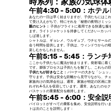
時系列：家族の気球体
午前4:30 - 5:00：ホ
あなたの一日は早く始まりますが、子供たちにはこ
て受け入えがちで、特にそれを「秘密の夜明けミッ
親のヒント：
 子供がフライトに着用できる快適な服
ます。ライトジャケットを持参してください—カッパドキ
しば達します。
シャトルは、ギョレメ、ウルギュプ、ウチヒサールの
会う時間を提供します。子供は、ウィンドウからの
楽しむかもしれません。
午前5:15 - 5:45：
ここから子供たちに魔法が始まります。発射場に着
です。膨張プロセスは子供たちを魅了し、これらの
子供たちが好きなこと：
 バーナーの大きな「シュッ
守ります。子供は安全な距離から見守りながら、チ
家族向けの気球会社は、通常、家族が特定の区画に割り
れぞれ4-5人を収容しています。通常、あなたのセ
バスケットの重量配分を維持します。
午前5:45 - 6:00：安全
パイロットがすべての乗客を集め、安全説明を行い
トは次のことを説明します：