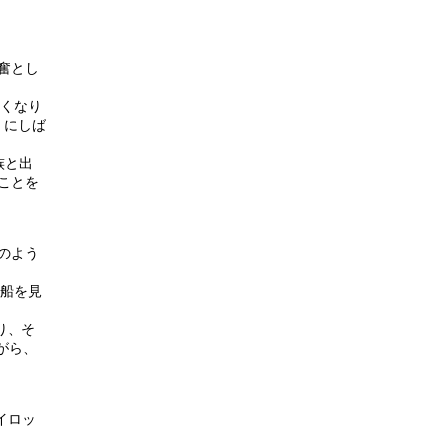
奮とし
なくなり
）にしば
族と出
ことを
のよう
風船を見
り、そ
がら、
イロッ