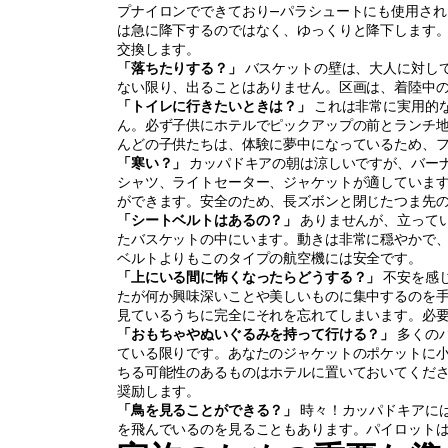
プナイロンでできており—パラシュートにも使用さ
は急に降下するのではなく、ゆっくりと降下します
交換します。
「落ちたりする？」
 バスケットの壁は、大人に対し
ない限り、出ることはありません。区画は、着陸中
「トイレに行きたいときは？」
 これは非常に実用的
ん。必ず子供にホテルでピックアップの前とランチ
んどの子供たちは、体験に夢中になっているため、
「寒い？」
 カッパドキアの朝は涼しいですが、バー
シャツ、ライトセーター、ジャケットが適していま
ができます。安全のため、長ズボンと閉じたつま先
「シートベルトはあるの？」
 ありませんが、立って
たバスケットの中にいます。動きは非常に穏やかで
ベルトよりもこのタイプの航空機には安全です。
「上にいる間に怖くなったらどうする？」
 不安を
たが何か興味深いことや美しいものに集中するのを
見ているうちに完全にそれを忘れてしまいます。必
「おもちゃやぬいぐるみを持って行ける？」
 多く
ている限りです。あなたのジャケットのポケットに
ちる可能性のあるものはホテルに置いておいてくだ
奨励します。
「鳥を見ることができる？」
 時々！カッパドキアに
を飛んでいるのを見ることもあります。パイロット