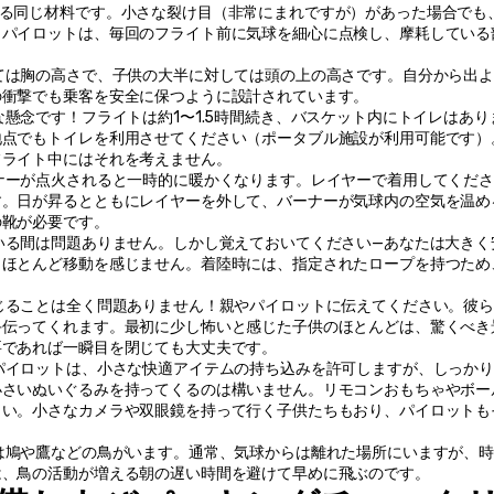
れる同じ材料です。小さな裂け目（非常にまれですが）があった場合でも
。パイロットは、毎回のフライト前に気球を細心に点検し、摩耗している
ては胸の高さで、子供の大半に対しては頭の上の高さです。自分から出
の衝撃でも乗客を安全に保つように設計されています。
な懸念です！フライトは約1〜1.5時間続き、バスケット内にトイレはあり
地点でもトイレを利用させてください（ポータブル施設が利用可能です）
フライト中にはそれを考えません。
ナーが点火されると一時的に暖かくなります。レイヤーで着用してくださ
す。日が昇るとともにレイヤーを外して、バーナーが気球内の空気を温め
の靴が必要です。
いる間は問題ありません。しかし覚えておいてください—あなたは大きく
、ほとんど移動を感じません。着陸時には、指定されたロープを持つため
感じることは全く問題ありません！親やパイロットに伝えてください。彼
手伝ってくれます。最初に少し怖いと感じた子供のほとんどは、驚くべき
要であれば一瞬目を閉じても大丈夫です。
のパイロットは、小さな快適アイテムの持ち込みを許可しますが、しっか
小さいぬいぐるみを持ってくるのは構いません。リモコンおもちゃやボー
さい。小さなカメラや双眼鏡を持って行く子供たちもおり、パイロットも
は鳩や鷹などの鳥がいます。通常、気球からは離れた場所にいますが、
は、鳥の活動が増える朝の遅い時間を避けて早めに飛ぶのです。