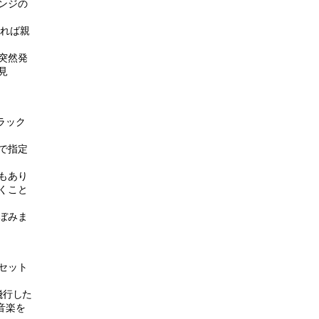
ンジの
りれば親
突然発
見
ラック
で指定
もあり
くこと
ぼみま
セット
飛行した
音楽を