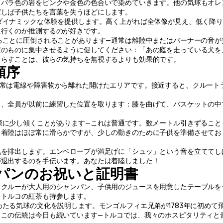
、バラ色の岩をピンクや金色の色合いで染めていきます。他の気球もオレ
ばしば子供たちを言葉を失うほどにします。
ダイナミックな体験を提供します。高く上がれば全体像が見え、低く降
に行くのか推測するのが好きです。
ることに圧倒されることがあります—通常は離陸中またはバーナーの音が
定のものに集中させるように促してください：「あの庭を走っている犬を
そらすことは、彼らの気持ちを無視するよりも効果的です。
の順序
通常は電線や障害物から離れた開けたエリアです。接近すると、クルート
き、全員が以前に練習した位置を取ります：膝を曲げて、バスケットの中
際に少し傾くことがあります—これは普通です。数メートル引きずること
、着陸はほぼ常に滑らかですが、少しの動きのために子供を準備させてお
気を排出します。エンベロープが満足げに「シュッ」という音を立ててし
が退出するのを手伝います。あなたは着陸しました！
シャンパンのお祝いと証明書
。クルーが大人用のシャンパン、子供用のジュースを用意したテーブルを
、トルコの紅茶も持参します。
わたる気球の文化を説明します。モンゴルフィエ兄弟が1783年に初めて
。この伝統は今日も続いています—トルコでは、我々のホスピタリティと