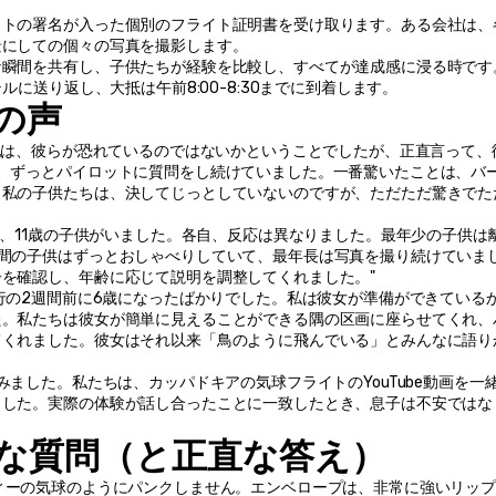
ットの署名が入った個別のフライト証明書を受け取ります。ある会社は、
景にしての個々の写真を撮影します。
な瞬間を共有し、子供たちが経験を比較し、すべてが達成感に浸る時です
ルに送り返し、大抵は午前8:00-8:30までに到着します。
の声
心配は、彼らが恐れているのではないかということでしたが、正直言って、
、ずっとパイロットに質問をし続けていました。一番驚いたことは、バ
。私の子供たちは、決してじっとしていないのですが、ただただ驚きでた
8歳、11歳の子供がいました。各自、反応は異なりました。最年少の子供は
間の子供はずっとおしゃべりしていて、最年長は写真を撮り続けていま
を確認し、年齢に応じて説明を調整してくれました。" 
旅行の2週間前に6歳になったばかりでした。私は彼女が準備ができている
た。私たちは彼女が簡単に見えることができる隅の区画に座らせてくれ、
てくれました。彼女はそれ以来「鳥のように飛んでいる」とみんなに語り
みました。私たちは、カッパドキアの気球フライトのYouTube動画を一
ました。実際の体験が話し合ったことに一致したとき、息子は不安ではな
な質問（と正直な答え）
ィーの気球のようにパンクしません。エンベロープは、非常に強いリッ