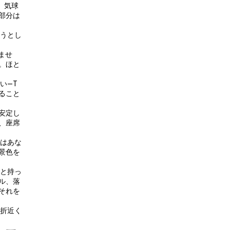
、気球
部分は
ようとし
ませ
。ほと
い—T
ること
安定し
、座席
らはあな
景色を
りと持っ
ル、落
それを
時折近く