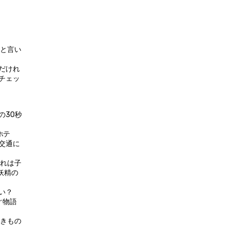
」と言い
だけれ
チェッ
の30秒
ホテ
交通に
これは子
妖精の
い？
ぐ物語
べきもの