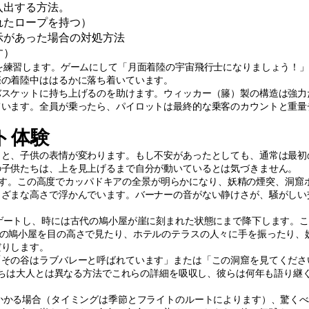
入出する方法。
れたロープを持つ）
示があった場合の対処方法
す）
を練習します。ゲームにして「月面着陸の宇宙飛行士になりましょう！
際の着陸中ははるかに落ち着いています。
バスケットに持ち上げるのを助けます。ウィッカー（籐）製の構造は強力
ています。全員が乗ったら、パイロットは最終的な乗客のカウントと重量
イト体験
と、子供の表情が変わります。もし不安があったとしても、通常は最初
の子供たちは、上を見上げるまで自分が動いているとは気づきません。
昇します。この高度でカッパドキアの全景が明らかになり、妖精の煙突、洞窟
まざまな高さで浮かんでいます。バーナーの音がない静けさが、騒がしい
ゲートし、時には古代の鳩小屋が崖に刻まれた状態にまで降下します。
代の鳩小屋を目の高さで見たり、ホテルのテラスの人々に手を振ったり、
だりします。
「その谷はラブバレーと呼ばれています」または「この洞窟を見てくださ
供たちは大人とは異なる方法でこれらの詳細を吸収し、彼らは何年も語り継
かかる場合（タイミングは季節とフライトのルートによります）、驚く