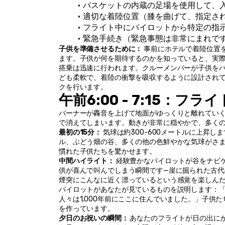
バスケットの内蔵の足場を使用して、
適切な着陸位置（膝を曲げて、指定さ
フライト中にパイロットから特定の指
緊急手続き（緊急事態は非常にまれで
子供を準備させるために：
 事前にホテルで着陸位置
ます。子供が何を期待するのかを知っていると、実
搭乗は迅速に行われます。クルーメンバーが子供を
ども柔軟で、着陸の衝撃を吸収するように設計され
クを行います。
午前6:00 - 7:15：フラ
バーナーが轟音を上げて地面がゆっくりと離れていく
で消えてしまいます。動きが非常に穏やかで、多く
最初の15分：
 気球は約300-600メートルに上
ル、ぶどう畑の谷、多くの他の色鮮やかな気球がさ
慣れた子供たちを驚かせます。
中間ハイライト：
 経験豊かなパイロットが谷をナビ
供が喜んで叫んでしまう瞬間です—崖に掘られた古
煙突にこんなに近く漂っているという感覚を楽しん
パイロットがあなたが見ているものを説明します：
人々は1,000年前にここに住んでいました。」子
を作っています。
夕日のお祝いの瞬間：
 あなたのフライトが日の出に