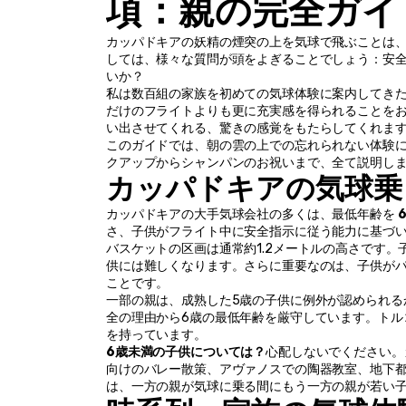
項：親の完全ガイ
カッパドキアの妖精の煙突の上を気球で飛ぶことは
しては、様々な質問が頭をよぎることでしょう：安
いか？
私は数百組の家族を初めての気球体験に案内してき
だけのフライトよりも更に充実感を得られることを
い出させてくれる、驚きの感覚をもたらしてくれま
このガイドでは、朝の雲の上での忘れられない体験
クアップからシャンパンのお祝いまで、全て説明し
カッパドキアの気球乗
カッパドキアの大手気球会社の多くは、最低年齢を 
さ、子供がフライト中に安全指示に従う能力に基づ
バスケットの区画は通常約1.2メートルの高さです
供には難しくなります。さらに重要なのは、子供が
ことです。
一部の親は、成熟した5歳の子供に例外が認められる
全の理由から6歳の最低年齢を厳守しています。トル
を持っています。
6歳未満の子供については？
心配しないでください。
向けのバレー散策、アヴァノスでの陶器教室、地下
は、一方の親が気球に乗る間にもう一方の親が若い