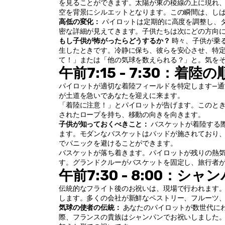
を見ることができます。太陽が東の稜線の上に現れ
空を背景にシルエットとなります。この瞬間は、し
高低の変化：
 パイロットは定期的に高度を調整し、
密な詳細が見えてきます。子供たちは次にどの方向
もし子供が怖がったらどうするか？
 時々、子供が乗
生したときです。冷静に保ち、彼らを安心させ、特
て！」または「他の気球を数えられる？」と。気を
午前7:15 - 7:30：着陸
パイロットが適切な着陸フィールドを特定します—
が土道を急いであなたを迎えに来ます。
「着陸に注意！」とパイロットが告げます。このと
されたロープを持ち、移動の向きを向きます。
子供が知っておくべきこと：
 バスケットが着陸する
ます。モダンなバスケットはパッドが施されており
でパニックを避けることができます。
バスケットが落ち着きます。パイロットが残りの熱
す。グランドクルーがバスケットを固定し、旅行者
午前7:30 - 8:00：
伝統的なフライト後のお祝いは、現場で行われます
します。多くの会社が新鮮なペストリー、フルーツ
気球の使者の伝統：
 あなたのパイロットが数世代に
際、フランスの貴族はシャンパンでお祝いしました