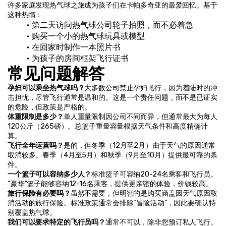
许多家庭发现热气球之旅成为孩子们在卡帕多奇亚的最爱回忆。基于
这种热情：
第二天访问热气球公司轮子拍照，而不必着急
购买一个小的热气球玩具或模型
在回家时制作一本照片书
为孩子的房间框架飞行证书
常见问题解答
孕妇可以乘坐热气球吗？
大多数公司禁止孕妇飞行，因为着陆时的冲
击担忧，尽管飞行通常是温和的。这是一个责任问题，而不是已证实
的危险，但政策是严格的。
体重限制是多少？
单人重量限制因公司不同而异，但通常最大为每人
120公斤（265磅）。总篮子重量容量根据天气条件和高度精确计
算。
飞行全年运营吗？
是的，但冬季（12月至2月）由于天气的原因通常
取消较多。春季（4月至5月）和秋季（9月至10月）提供最可靠的条
件。
一个篮子可以容纳多少人？
标准篮子可容纳20-24名乘客和飞行员。
“豪华”篮子能够容纳12-16名乘客，提供更亲密的体验，价钱较高。
旅行保险有必要吗？
虽然不需要，但明智的是购买涵盖因天气原因取
消活动的旅行保险。标准政策通常会排除“冒险活动”，因此要确认特
别覆盖热气球。
我们可以要求特定的飞行员吗？
通常不可以，除非您预订私人飞行。