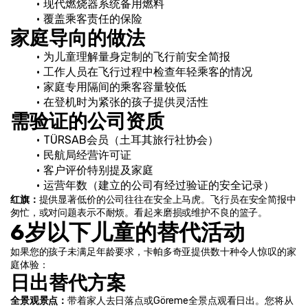
现代燃烧器系统备用燃料
覆盖乘客责任的保险
家庭导向的做法
为儿童理解量身定制的飞行前安全简报
工作人员在飞行过程中检查年轻乘客的情况
家庭专用隔间的乘客容量较低
在登机时为紧张的孩子提供灵活性
需验证的公司资质
TÜRSAB会员（土耳其旅行社协会）
民航局经营许可证
客户评价特别提及家庭
运营年数（建立的公司有经过验证的安全记录）
红旗：
提供显著低价的公司往往在安全上马虎。飞行员在安全简报中
匆忙，或对问题表示不耐烦。看起来磨损或维护不良的篮子。
6岁以下儿童的替代活动
如果您的孩子未满足年龄要求，卡帕多奇亚提供数十种令人惊叹的家
庭体验：
日出替代方案
全景观景点：
带着家人去日落点或Göreme全景点观看日出。您将从