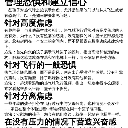
管理恐惧和建立信心
一些孩子对热气球之旅表示焦虑，尤其是如果他们以前从未飞过或者
有恐高症。以下是如何解决常见问题：
针对高度焦虑
有趣的是，与其他高空体验相比，热气球飞行通常对有高度焦虑的人
更有效。为什么？没有坠落的感觉，没有急骤的风，篮子底部感觉稳
定。您被封闭在一个安全的空间内，而不是暴露在悬崖边缘或建筑物
上。
方法：
首先向您的孩子展示气球篮子的照片。指出高墙和稳定的结
构。解释这感觉就像在温和的电梯上一样，而不像站在高楼边缘。
针对飞行的一般恐惧
热气球会随风而动，而不是逆风，创造出几乎漂浮的感觉。没有引擎
的震动，没有颠簸，除了燃烧器之外没有其他噪音。
方法：
一起观看温和的热气球飞行视频。指出一切发生得多么缓慢，
乘客看起来多么平静，篮子并不摇晃。
针对分离焦虑
一些年幼的孩子担心在飞行过程中与父母分离。这种情况不会发生
——家庭在整个体验过程中都会停留在同一个篮子隔间里。
方法：
安慰您的孩子，您会在他们身边，就像一起站在电梯里一样。
在没有压力的情况下营造兴奋感