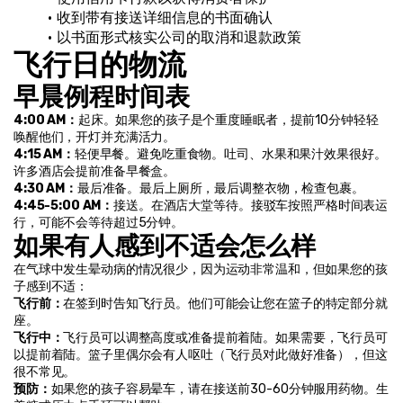
收到带有接送详细信息的书面确认
以书面形式核实公司的取消和退款政策
飞行日的物流
早晨例程时间表
4:00 AM：
起床。如果您的孩子是个重度睡眠者，提前10分钟轻轻
唤醒他们，开灯并充满活力。
4:15 AM：
轻便早餐。避免吃重食物。吐司、水果和果汁效果很好。
许多酒店会提前准备早餐盒。
4:30 AM：
最后准备。最后上厕所，最后调整衣物，检查包裹。
4:45-5:00 AM：
接送。在酒店大堂等待。接驳车按照严格时间表运
行，可能不会等待超过5分钟。
如果有人感到不适会怎么样
在气球中发生晕动病的情况很少，因为运动非常温和，但如果您的孩
子感到不适：
飞行前：
在签到时告知飞行员。他们可能会让您在篮子的特定部分就
座。
飞行中：
飞行员可以调整高度或准备提前着陆。如果需要，飞行员可
以提前着陆。篮子里偶尔会有人呕吐（飞行员对此做好准备），但这
很不常见。
预防：
如果您的孩子容易晕车，请在接送前30-60分钟服用药物。生