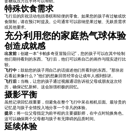
姜糖或压力点手环可以帮助。
特殊饮食需求
飞行后的庆祝活动包括香槟和轻便的零食。如果您的孩子有过敏或饮
食限制，请在预订时提及。公司通常可以容纳坚果过敏、无麸质需求
或其他要求。
充分利用您的家庭热气球体验
创造成就感
出发前：
创建一本“卡帕多奇亚冒险日记”，您的孩子可以在其中绘制
他们期待看到的东西。飞行后，他们可以将自己的画作与现实进行比
较。
飞行中：
鼓励您的孩子用自己的话描述他们所看到的东西。“那块岩
石看起来像什么？”他们的想象回答经常会让成年人感到惊讶。
飞行后：
当晚，让您的孩子通过视频通话告诉祖父母或朋友这次经
历，确保记忆新鲜。这会加强积极的回忆。
摄影平衡
虽然记录回忆很重要，但避免在整个飞行中呆在相机后面。最珍贵的
记忆是与孩子全情投入地分享一个非凡的体验。
提示：
将一位父母指定为前半程的主要摄影师，在中点时轮换角色。
这可以确保两个父母都与孩子有无障碍的品质时间。
延续体验