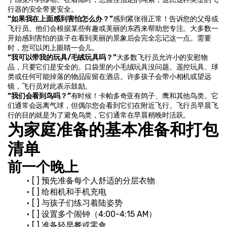
行器的安全带更安全。
“如果我在上面感到害怕怎么办？”
感到紧张很正常！告诉您的父母或
飞行员。他们会根据某些有趣或美丽的东西来帮助您专注。大多数一
开始感到害怕的孩子在看到美丽的景象后会完全忘记这一点。需要
时，您可以闭上眼睛一会儿。
“我可以带我的玩具/毛绒玩具吗？”
大多数飞行员允许小的安慰物
品，只要它们是安全的。口袋里的小毛绒玩具没问题。遥控玩具、球
类或任何可能掉落的物品应留在酒店。许多孩子会带小相机或望远
镜，飞行员对此表示鼓励。
“我们会看到鸟吗？”
有时候！卡帕多奇亚有鸽子、鹰和其他鸟类。它
们通常会远离气球，但偶尔您会看到它们在附近飞行。飞行员早晨飞
行的目的就是为了避免鸟类，它们通常在早晨稍晚时活跃。
为家庭准备的基本准备和打包
清单
前一个晚上
[ ] 预先准备每个人舒适的分层衣物
[ ] 给相机和手机充电
[ ] 与孩子们练习着陆姿势
[ ] 设置多个闹钟（4:00-4:15 AM）
[ ] 准备轻早餐或零食