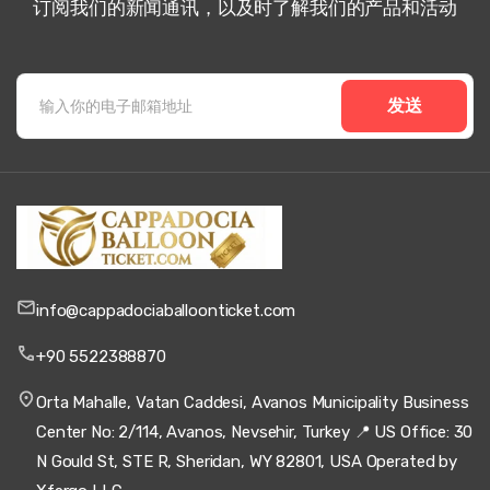
订阅我们的新闻通讯，以及时了解我们的产品和活动
发送
info@cappadociaballoonticket.com
+90 5522388870
Orta Mahalle, Vatan Caddesi, Avanos Municipality Business
Center No: 2/114, Avanos, Nevsehir, Turkey 📍 US Office: 30
N Gould St, STE R, Sheridan, WY 82801, USA Operated by