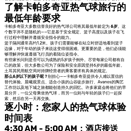
了解卡帕多奇亚热气球旅行的
最低年龄要求
卡帕多奇亚大多数信誉良好的热气球公司将其最低年龄定为 
6岁
。这
个数字并不是随机的——它是基于安全规定、篮子高度以及孩子在飞
行过程中理解并遵循安全指令的能力。
篮子隔间通常高约1.2米。孩子们需要能够在站立时舒适地看到篮子
边缘，对于年幼的孩子来说这变得很困难。更重要的是，他们必须能
够理解并快速遵循飞行员的着陆位姿指令。
有些家长问到是否可以为成熟的5岁孩子例外。尽管每家公司都有自
己的政策，但大多数公司为了保险和安全原因坚持6岁的最低年龄。
土耳其民用航空局对持牌经营者的乘客要求有具体的规定。
那么6岁以下的孩子呢？
别担心——卡帕多奇亚提供令人难以置信的
替代体验。晨曦观景点、适合小孩的山谷徒步旅行、Avanos的陶艺
工作坊以及地下城之旅都能创造持久的回忆。许多家庭会将他们的早
晨分开，一位父母乘坐热气球，而另一位则与年轻的孩子们一起探
索，然后在另一天再交换。
逐小时：您家人的热气球体验
时间表
4:30 AM - 5:00 AM：酒店接送