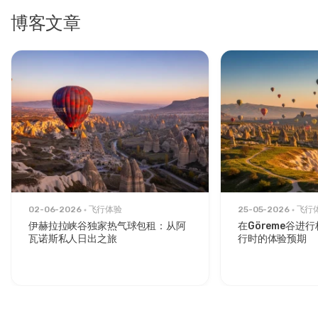
博客文章
02-06-2026
飞行体验
25-05-2026
飞行
伊赫拉拉峡谷独家热气球包租：从阿
在Göreme谷进
瓦诺斯私人日出之旅
行时的体验预期