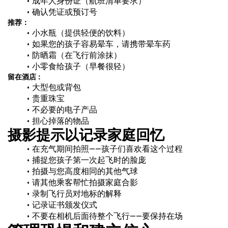
成年人身份证（航班清单要求）
确认凭证或预订号
推荐：
小水瓶（提供轻便的饮料）
如果您的孩子容易晕车，请携带晕车药
防晒霜（在飞行前涂抹）
小零食给孩子（早餐很轻）
留在酒店：
大型包或背包
贵重珠宝
不必要的电子产品
担心掉落的物品
摄影提示以记录家庭回忆
在充气期间拍照——孩子们喜欢看这个过程
捕捉您孩子第一次起飞时的脸庞
拍摄与您高度相同的其他气球
请其他乘客帮忙拍摄家庭合影
录制飞行员对地标的解释
记录证书颁发仪式
不要在相机后面待整个飞行——要保持在场