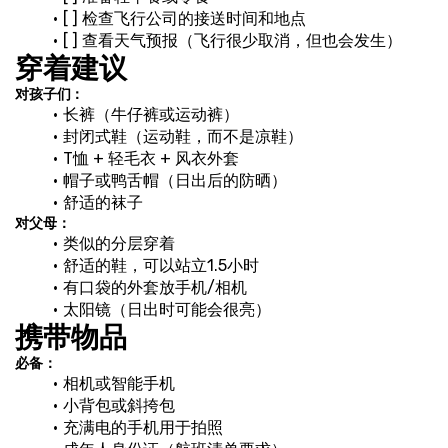
[ ] 检查飞行公司的接送时间和地点
[ ] 查看天气预报（飞行很少取消，但也会发生）
穿着建议
对孩子们：
长裤（牛仔裤或运动裤）
封闭式鞋（运动鞋，而不是凉鞋）
T恤 + 轻毛衣 + 风衣外套
帽子或鸭舌帽（日出后的防晒）
舒适的袜子
对父母：
类似的分层穿着
舒适的鞋，可以站立1.5小时
有口袋的外套放手机/相机
太阳镜（日出时可能会很亮）
携带物品
必备：
相机或智能手机
小背包或斜挎包
充满电的手机用于拍照