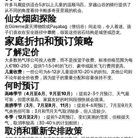
许多马厩提供适合5岁以上儿童的温顺马匹。穿越山谷的骑行提供了
从不同的角度看待卡帕多奇亚景观的机会。
仙女烟囱探险
在Göreme露天博物馆或Paşabağ（僧侣谷）间走动，令人着迷。孩
子们喜欢在安全路径中攀爬，假装这些岩石结构是城堡或恐龙。
家庭折扣和预订策略
了解定价
大多数热气球公司按人收费，而不是按篮子收费。标准价格范围为每
人€180-250，提供1-1.5小时的飞行。豪华或延长飞行费用更高。
儿童收费：
一些公司为6-12岁儿童提供10-20％的折扣。其他公司则
不论年龄全价收费，因为篮子的重量分配和容量保持不变。
何时预订
高峰季节（4月至6月、9月至10月）：
提前2-3个月预订。天气最
可靠，但需求最高。家庭友好的时间段很快就会填满。
肩膀季节（3月、7月至8月、11月）：
提前4-6周预订。7月至8月天
气炎热但可靠；3月和11月天气取消较多，但人流较少。
冬季（12月至2月）：
提前1-2周预订。变幻莫测的雪景，但根据天
气，取消率较高（30-40％的计划航班）。
取消和重新安排政策