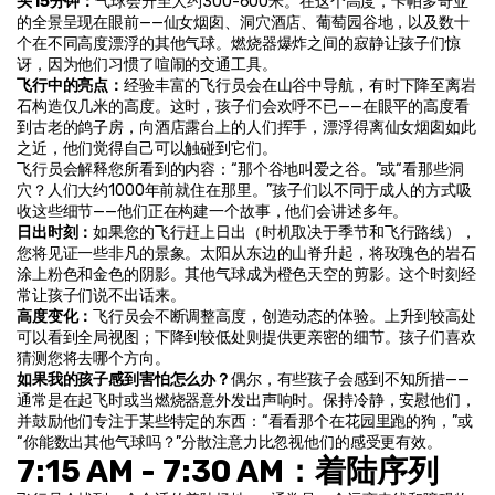
头15分钟：
气球会升至大约300-600米。在这个高度，卡帕多奇亚
的全景呈现在眼前——仙女烟囱、洞穴酒店、葡萄园谷地，以及数十
个在不同高度漂浮的其他气球。燃烧器爆炸之间的寂静让孩子们惊
讶，因为他们习惯了喧闹的交通工具。
飞行中的亮点：
经验丰富的飞行员会在山谷中导航，有时下降至离岩
石构造仅几米的高度。这时，孩子们会欢呼不已——在眼平的高度看
到古老的鸽子房，向酒店露台上的人们挥手，漂浮得离仙女烟囱如此
之近，他们觉得自己可以触碰到它们。
飞行员会解释您所看到的内容：“那个谷地叫爱之谷。”或“看那些洞
穴？人们大约1000年前就住在那里。”孩子们以不同于成人的方式吸
收这些细节——他们正在构建一个故事，他们会讲述多年。
日出时刻：
如果您的飞行赶上日出（时机取决于季节和飞行路线），
您将见证一些非凡的景象。太阳从东边的山脊升起，将玫瑰色的岩石
涂上粉色和金色的阴影。其他气球成为橙色天空的剪影。这个时刻经
常让孩子们说不出话来。
高度变化：
飞行员会不断调整高度，创造动态的体验。上升到较高处
可以看到全局视图；下降到较低处则提供更亲密的细节。孩子们喜欢
猜测您将去哪个方向。
如果我的孩子感到害怕怎么办？
偶尔，有些孩子会感到不知所措——
通常是在起飞时或当燃烧器意外发出声响时。保持冷静，安慰他们，
并鼓励他们专注于某些特定的东西：“看看那个在花园里跑的狗，”或
“你能数出其他气球吗？”分散注意力比忽视他们的感受更有效。
7:15 AM - 7:30 AM：着陆序列