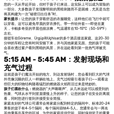
您的一天从早起开始，但对于孩子们来说，这实际上可以成为冒险的
一部分。大多数孩子发现黎明前的黑暗刺激而不是困难，尤其是当您
将其构建为一次“秘密日出任务”时。
家长提示：
让您的孩子穿着舒适的衣服睡觉，这样他们在飞行中就可
以穿着。这可以避免早晨的穿衣挣扎。带一件轻外套——即使在夏
天，卡帕多奇亚的早晨也很凉爽，气温通常在10-15°C（50-59°F）
左右。
接驳车在Göreme、Ürgüp和Uçhisar的多个酒店接送家庭。这20-30
分钟的车程让您有时间安顿下来，并与其他家庭见面。您的孩子可能
会喜欢透过窗户看到黑暗的风景，并在远处看到第一批热气球被充
气。
5:15 AM - 5:45 AM：发射现场和
充气过程
这就是孩子们魔法开始的地方。到达发射场时，您会看到巨大的气球
外壳像沉睡的巨人一样躺在地上。充气过程吸引着孩子们——观看这
些巨大的织物结构随着猛烈的燃烧器火焰而活过来是绝妙的。
孩子们喜欢什么：
燃烧器的“大声嘶嘶声”、从几米远处可以感受到的
热量、气球从水平到竖直缓慢上升的样子。让您的孩子在安全距离观
看，同时您进行签到并接受安全简报。
家庭友好的气球公司通常会将家庭分配到特定的隔间中。标准20-24
乘客的篮子有4-5个隔间，每个隔间容纳4-5人。您通常会与一两名
其他乘客共享您的区域，为您的家庭提供空间，同时保持篮子的重量