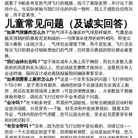
观看了卡帕多奇亚热气球飞行的视频，练习了着陆姿势，并讨论了期
待什么。当实际体验与我们讨论的内容一致时，我儿子感觉自信而兴
奋，而不是紧张。”
儿童常见问题（及诚实回答）
“如果气球爆炸怎么办？”
热气球不会像派对气球那样爆炸。气囊是由
极其强韧的防撕裂尼龙制成的——与降落伞使用的材料相同。即使出
现小撕裂（这很少见），气球也会缓慢下降，而不是坠落。飞行员在
每次飞行前都会仔细检查他们的气球，任何显示磨损的部分都会被更
换。
“我们会掉出去吗？”
篮子墙在成年人身上高于胸部，而在大多数儿童
面前的高度则在头顶以上。您必须故意攀爬才能掉出，这显然没有人
会这样做。隔间设计成在着陆颠簸期间确保乘客安全。
“如果我需要上厕所怎么办？”
这是一个非常实际的问题！飞行持续约
1-1.5小时，篮子里没有厕所。确保您的孩子在接送前先在酒店上厕
所，然后在发射现场再上厕所（可提供便携设施）。大多数孩子都被
体验所吸引，因此在飞行过程中不会考虑这个问题。
“会冷吗？”
在卡帕多奇亚，早晨的气温较低，但每当燃烧器启动时都
会提供温暖。分层穿衣——T恤、轻毛衣和外套效果很好。随着太阳
升起，气球内部的空气变暖，您可以脱去外套。安全起见需要穿长裤
和封闭式鞋子。
“有安全带吗？”
没有，因为您在飞行过程中是站着的。但请记住——
您在一个大且稳定的篮子里，四周都有墙壁。运动是如此平稳，您几
乎感觉不到移动。在着陆时，您握住指定的绳索，这比这种类型的飞