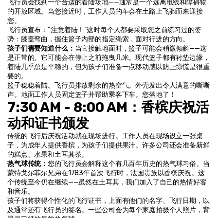
飞行员会找到一个合适的着陆场地——通常是一个远离电线和障碍物
的开放区域。当您接近时，工作人员的车会在土路上飞驰而来迎接
您。
飞行员宣布：“注意着陆！”这时每个人都要采取您之前练习过的姿
势：膝盖弯曲，握住篮子内部的指定绳索，面对行进的方向。
孩子们需要知道什么：
当它接触地面时，篮子可能会稍微倾斜——这
是正常的。它可能会在停止之前拖曳几米。现代篮子都有衬垫边缘，
着陆几乎总是平稳的，但为孩子们准备一点移动感以防止惊慌是很重
要的。
篮子稳稳着陆。飞行员排放剩余的热空气。外壳发出令人满意的嘶嘶
声。地面工作人员固定篮子并帮助乘客下车。您落地了！
7:30 AM - 8:00 AM：香槟庆祝活
动和证书颁发
传统的飞行后庆祝活动就在现场进行。工作人员在现场设立一张桌
子，为成年人提供香槟，为孩子们提供果汁。许多公司还会准备新鲜
的糕点、水果和土耳其茶。
热气球传统：
您的飞行员会解释这个有几百年历史的热气球习俗。当
蒙特戈尔菲尔兄弟在1783年首次飞行时，法国贵族以香槟庆祝。这
个传统至今仍在继续——虽然在土耳其，我们加入了自己的热情好客
和音乐。
孩子们将获得个性化的飞行证书，上面有他们的名字、飞行日期，以
及通常还有飞行员的签名。一些公司会为每个家庭拍摄个人照片，背