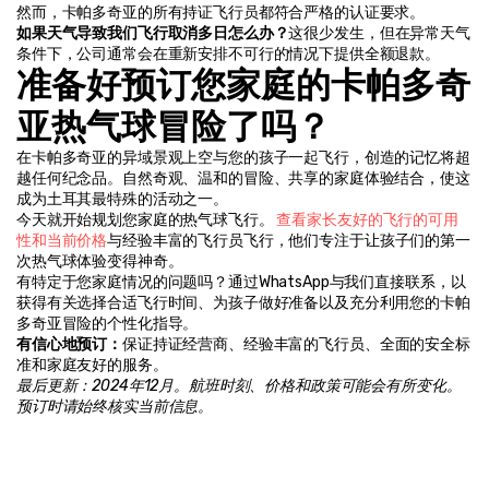
然而，卡帕多奇亚的所有持证飞行员都符合严格的认证要求。
如果天气导致我们飞行取消多日怎么办？
这很少发生，但在异常天气
条件下，公司通常会在重新安排不可行的情况下提供全额退款。
准备好预订您家庭的卡帕多奇
亚热气球冒险了吗？
在卡帕多奇亚的异域景观上空与您的孩子一起飞行，创造的记忆将超
越任何纪念品。自然奇观、温和的冒险、共享的家庭体验结合，使这
成为土耳其最特殊的活动之一。
今天就开始规划您家庭的热气球飞行。
 查看家长友好的飞行的可用
性和当前价格
与经验丰富的飞行员飞行，他们专注于让孩子们的第一
次热气球体验变得神奇。
有特定于您家庭情况的问题吗？通过WhatsApp与我们直接联系，以
获得有关选择合适飞行时间、为孩子做好准备以及充分利用您的卡帕
多奇亚冒险的个性化指导。
有信心地预订：
保证持证经营商、经验丰富的飞行员、全面的安全标
准和家庭友好的服务。
最后更新：2024年12月。航班时刻、价格和政策可能会有所变化。
预订时请始终核实当前信息。