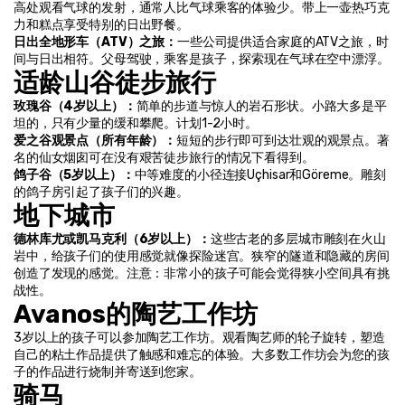
高处观看气球的发射，通常人比气球乘客的体验少。带上一壶热巧克
力和糕点享受特别的日出野餐。
日出全地形车（ATV）之旅：
一些公司提供适合家庭的ATV之旅，时
间与日出相符。父母驾驶，乘客是孩子，探索现在气球在空中漂浮。
适龄山谷徒步旅行
玫瑰谷（4岁以上）：
简单的步道与惊人的岩石形状。小路大多是平
坦的，只有少量的缓和攀爬。计划1-2小时。
爱之谷观景点（所有年龄）：
短短的步行即可到达壮观的观景点。著
名的仙女烟囱可在没有艰苦徒步旅行的情况下看得到。
鸽子谷（5岁以上）：
中等难度的小径连接Uçhisar和Göreme。雕刻
的鸽子房引起了孩子们的兴趣。
地下城市
德林库尤或凯马克利（6岁以上）：
这些古老的多层城市雕刻在火山
岩中，给孩子们的使用感觉就像探险迷宫。狭窄的隧道和隐藏的房间
创造了发现的感觉。注意：非常小的孩子可能会觉得狭小空间具有挑
战性。
Avanos的陶艺工作坊
3岁以上的孩子可以参加陶艺工作坊。观看陶艺师的轮子旋转，塑造
自己的粘土作品提供了触感和难忘的体验。大多数工作坊会为您的孩
子的作品进行烧制并寄送到您家。
骑马