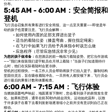
分布。
5:45 AM - 6:00 AM：安全简报和
登机
飞行员会召集所有乘客进行安全简报。这一点至关重要——即使是年
幼的孩子也需要注意。飞行员会解释：
如何使用内置的足部支撑进出篮子
适当的着陆位姿（膝盖弯曲，握住指定绳索）
在飞行中如果飞行员给予具体指令时该怎么做
应急程序（尽管应急情况非常少见）
为您的孩子做准备：
在您酒店的前一晚练习着陆姿势。把它当作游戏
——“我们来假装我们是宇航员在月球上着陆！”当孩子们知道期待什
么时，他们在实际着陆时会更冷静。
登机的过程很快。一名工作人员会帮助将孩子们抬入篮子。藤制结构
坚固但灵活，旨在吸收着陆冲击。一旦所有人都安顿下来，飞行员会
进行最后的乘客计数和体重检查。
6:00 AM - 7:15 AM：飞行体验
当燃烧器轰鸣声响起，地面逐渐下降时，您会看到孩子的表情发生变
化。如果有恐惧，通常在前30秒内就会消失。运动如此温和，以致
于许多孩子在看下去看到发射场逐渐缩小之前并没有意识到自己正在
移动。