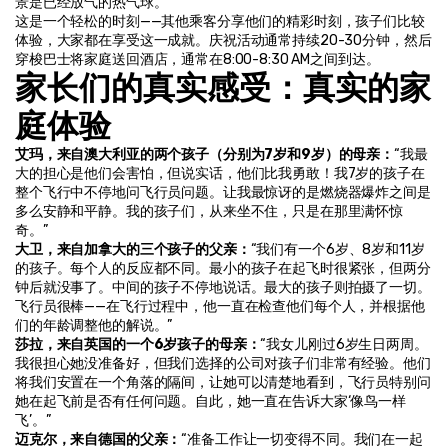
景是已经放气的热气球。
这是一个轻松的时刻——其他乘客分享他们的精彩时刻，孩子们比较
体验，大家都在享受这一成就。庆祝活动通常持续20-30分钟，然后
穿梭巴士将家庭送回酒店，通常在8:00-8:30 AM之间到达。
家长们的真实感受：真实的家
庭体验
艾玛，来自澳大利亚的两个孩子（分别为7岁和9岁）的母亲：
“我最
大的担心是他们会害怕，但说实话，他们比我勇敢！我7岁的孩子在
整个飞行中不停地问飞行员问题。让我最惊讶的是燃烧器爆炸之间是
多么安静和平静。我的孩子们，从来坐不住，只是在那里满怀惊
奇。”
大卫，来自加拿大的三个孩子的父亲：
“我们有一个6岁、8岁和11岁
的孩子。每个人的反应都不同。最小的孩子在起飞时很紧张，但两分
钟后就没事了。中间的孩子不停地说话。最大的孩子则拍摄了一切。
飞行员很棒——在飞行过程中，他一直在检查他们每个人，并根据他
们的年龄调整他的解说。”
莎拉，来自英国的一个6岁孩子的母亲：
“我女儿刚过6岁生日两周。
我很担心她没准备好，但我们选择的公司对孩子们非常有经验。他们
将我们安置在一个角落的隔间，让她可以清楚地看到，飞行员特别问
她在起飞前是否有任何问题。自此，她一直在告诉大家‘像鸟一样
飞’。”
迈克尔，来自德国的父亲：
“准备工作让一切变得不同。我们在一起