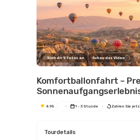
Sieh dir 9 Fotos an
Schau das Video
Komfortballonfahrt – P
Sonnenaufgangserlebnis
4.95
1 - 3 Stunde
Zahlen Sie jetz
Tourdetails