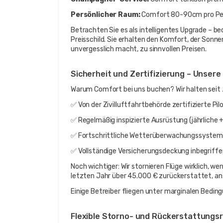
Persönlicher Raum:
 Comfort 80-90cm pro Pe
Betrachten Sie es als intelligentes Upgrade – 
Preisschild. Sie erhalten den Komfort, der Sonn
unvergesslich macht, zu sinnvollen Preisen.
Sicherheit und Zertifizierung – Unser
Warum Comfort bei uns buchen? Wir halten seit 
✅ Von der Zivilluftfahrtbehörde zertifizierte P
✅ Regelmäßig inspizierte Ausrüstung (jährliche +
✅ Fortschrittliche Wetterüberwachungssysteme
✅ Vollständige Versicherungsdeckung inbegriffe
Noch wichtiger: Wir stornieren Flüge wirklich, wen
letzten Jahr über 45.000 € zurückerstattet, anst
Einige Betreiber fliegen unter marginalen Bedin
Flexible Storno- und Rückerstattungsri