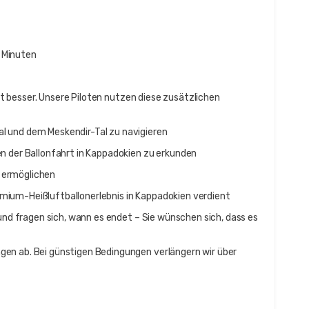
 Minuten
ist besser. Unsere Piloten nutzen diese zusätzlichen 
l und dem Meskendir-Tal zu navigieren
n der Ballonfahrt in Kappadokien zu erkunden
 ermöglichen
mium-Heißluftballonerlebnis in Kappadokien verdient
und fragen sich, wann es endet – Sie wünschen sich, dass es 
en ab. Bei günstigen Bedingungen verlängern wir über 