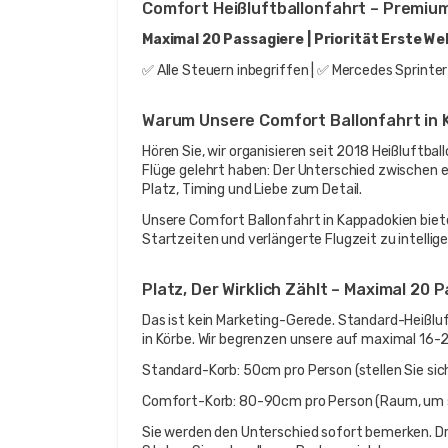
Comfort Heißluftballonfahrt – Premiu
Maximal 20 Passagiere | Priorität Erste We
✅ Alle Steuern inbegriffen | ✅ Mercedes Sprinte
Warum Unsere Comfort Ballonfahrt in 
Hören Sie, wir organisieren seit 2018 Heißluftbal
Flüge gelehrt haben: Der Unterschied zwischen ei
Platz, Timing und Liebe zum Detail.
Unsere Comfort Ballonfahrt in Kappadokien biet
Startzeiten und verlängerte Flugzeit zu intelli
Platz, Der Wirklich Zählt – Maximal 20 
Das ist kein Marketing-Gerede. Standard-Heißlu
in Körbe. Wir begrenzen unsere auf maximal 16-2
Standard-Korb: 50cm pro Person (stellen Sie sich
Comfort-Korb: 80-90cm pro Person (Raum, um s
Sie werden den Unterschied sofort bemerken. Dre