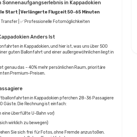
m Sonnenaufgangserlebnis in Kappadokien
lle Start | Verlängerte Flugzeit 50-65 Minuten
r Transfer | ✅ Professionelle Fotomöglichkeiten
Kappadokien Anders Ist
lonfahrten in Kappadokien, und hier ist, was uns über 500 
ner guten Ballonfahrt und einer außergewöhnlichen liegt in 
et genau das – 40% mehr persönlichen Raum, prioritäre 
genten Premium-Preisen.
Passagiere
ftballonfahrten in Kappadokien pferchen 28-36 Passagiere 
0 Gäste. Die Rechnung ist einfach:
 eine überfüllte U-Bahn vor)
ich wirklich zu bewegen)
hen Sie sich frei für Fotos, ohne Fremde anzustoßen. 