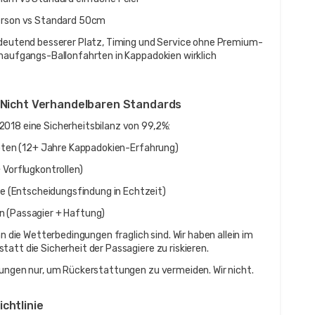
rson vs Standard 50cm
bedeutend besserer Platz, Timing und Service ohne Premium-
enaufgangs-Ballonfahrten in Kappadokien wirklich 
e Nicht Verhandelbaren Standards
2018 eine Sicherheitsbilanz von 99,2%:
iloten (12+ Jahre Kappadokien-Erfahrung)
 Vorflugkontrollen)
 (Entscheidungsfindung in Echtzeit)
n (Passagier + Haftung)
n die Wetterbedingungen fraglich sind. Wir haben allein im 
att die Sicherheit der Passagiere zu riskieren.
gungen nur, um Rückerstattungen zu vermeiden. Wir nicht.
chtlinie