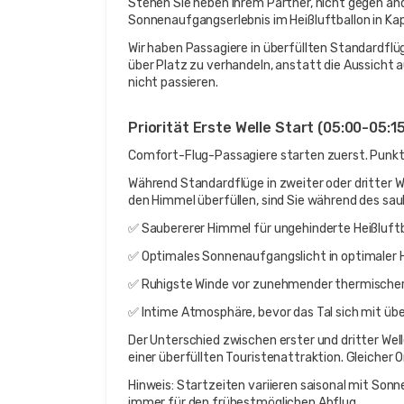
Stehen Sie neben Ihrem Partner, nicht gegen ande
Sonnenaufgangserlebnis im Heißluftballon in K
Wir haben Passagiere in überfüllten Standardflüg
über Platz zu verhandeln, anstatt die Aussicht au
nicht passieren.
Priorität Erste Welle Start (05:00-05:15
Comfort-Flug-Passagiere starten zuerst. Punkt
Während Standardflüge in zweiter oder dritter W
den Himmel überfüllen, sind Sie während des sau
✅ Saubererer Himmel für ungehinderte Heißluftb
✅ Optimales Sonnenaufgangslicht in optimaler 
✅ Ruhigste Winde vor zunehmender thermischer
✅ Intime Atmosphäre, bevor das Tal sich mit über
Der Unterschied zwischen erster und dritter Welle
einer überfüllten Touristenattraktion. Gleicher Or
Hinweis: Startzeiten variieren saisonal mit Son
immer für den frühestmöglichen Abflug.