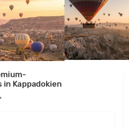
remium-
 in Kappadokien
t