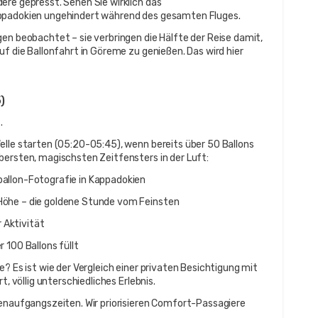
re gepresst. Sehen Sie wirklich das 
appadokien ungehindert während des gesamten Fluges.
en beobachtet – sie verbringen die Hälfte der Reise damit, 
f die Ballonfahrt in Göreme zu genießen. Das wird hier 
)
.
elle starten (05:20-05:45), wenn bereits über 50 Ballons 
bersten, magischsten Zeitfensters in der Luft:
allon-Fotografie in Kappadokien
Höhe – die goldene Stunde vom Feinsten
 Aktivität
 100 Ballons füllt
? Es ist wie der Vergleich einer privaten Besichtigung mit 
t, völlig unterschiedliches Erlebnis.
nenaufgangszeiten. Wir priorisieren Comfort-Passagiere 