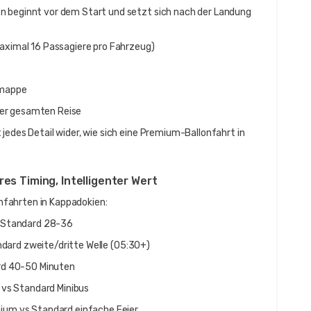
n beginnt vor dem Start und setzt sich nach der Landung 
maximal 16 Passagiere pro Fahrzeug)
smappe
rer gesamten Reise
jedes Detail wider, wie sich eine Premium-Ballonfahrt in 
es Timing, Intelligenter Wert
fahrten in Kappadokien:
 Standard 28-36
ndard zweite/dritte Welle (05:30+)
rd 40-50 Minuten
 vs Standard Minibus
ium vs Standard einfache Feier