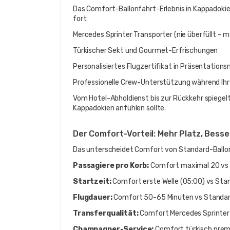
Das Comfort-Ballonfahrt-Erlebnis in Kappadokie
fort:
Mercedes Sprinter Transporter (nie überfüllt – 
Türkischer Sekt und Gourmet-Erfrischungen
Personalisiertes Flugzertifikat in Präsentation
Professionelle Crew-Unterstützung während Ih
Vom Hotel-Abholdienst bis zur Rückkehr spiegelt 
Kappadokien anfühlen sollte.
Der Comfort-Vorteil: Mehr Platz, Besser
Das unterscheidet Comfort von Standard-Ballon
Passagiere pro Korb:
 Comfort maximal 20 vs
Startzeit:
 Comfort erste Welle (05:00) vs Sta
Flugdauer:
 Comfort 50-65 Minuten vs Standa
Transferqualität:
 Comfort Mercedes Sprinter
Champagner-Service:
 Comfort türkisch prem