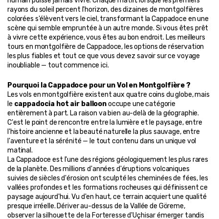
humain puisse jamais vivre. Chaque matin, lorsque les premiers 
rayons du soleil percent l'horizon, des dizaines de montgolfières 
colorées s'élèvent vers le ciel, transformant la Cappadoce en une 
scène qui semble empruntée à un autre monde. Si vous êtes prêt 
à vivre cette expérience, vous êtes au bon endroit. Les meilleurs 
tours en montgolfière de Cappadoce, les options de réservation 
les plus fiables et tout ce que vous devez savoir sur ce voyage 
inoubliable — tout commence ici.
Pourquoi la Cappadoce pour un Vol en Montgolfière ?
Les vols en montgolfière existent aux quatre coins du globe, mais 
le 
cappadocia hot air balloon
 occupe une catégorie 
entièrement à part. La raison va bien au-delà de la géographie. 
C'est le point de rencontre entre la lumière et le paysage, entre 
l'histoire ancienne et la beauté naturelle la plus sauvage, entre 
l'aventure et la sérénité — le tout contenu dans un unique vol 
matinal.
La Cappadoce est l'une des régions géologiquement les plus rares 
de la planète. Des millions d'années d'éruptions volcaniques 
suivies de siècles d'érosion ont sculpté les cheminées de fées, les 
vallées profondes et les formations rocheuses qui définissent ce 
paysage aujourd'hui. Vu d'en haut, ce terrain acquiert une qualité 
presque irréelle. Dériver au-dessus de la Vallée de Göreme, 
observer la silhouette de la Forteresse d'Uçhisar émerger tandis 