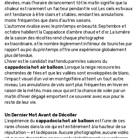
élevées, mais l'horaire de lancement tôt le matin signifie que la 
chaleur est rarement un facteur pendant le vol. Les ciels estivaux 
ont tendance à être clairs et stables, rendant les annulations 
moins fréquentes que dans d'autres saisons.
L'automne rivalise avec le printemps en beauté. Septembre et 
octobre habillent la Cappadoce d'ambre chaud et d'or. La lumière 
de la saison des récoltes rend chaque photographie 
extraordinaire, et le nombre légèrement inférieur de touristes par 
rapport au pic du printemps offre une expérience globalement 
plus détendue.
L'hiver est le candidat inattendu parmi les saisons du 
cappadocia hot air balloon
. Lorsque la neige recouvre les 
cheminées de fées et que les vallées sont enveloppées de blanc, 
l'impact visuel d'un vol en montgolfière atteint un tout autre 
niveau. Les annulations de vols sont plus fréquentes en hiver en 
raison de la météo, mais ceux qui ont la chance de voler par un 
matin d'hiver dégagé emportent ce souvenir avec eux pour le 
reste de leur vie.
Un Dernier Mot Avant de Décoller
L'expérience du 
cappadocia hot air balloon
 est l'une de ces 
rares choses dans la vie qui est entièrement à la hauteur de sa 
réputation — et la dépasse. Aucune photographie, aucune vidéo 