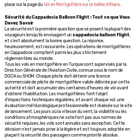
place sur la page du 
Vol en Montgolfière sur la Vallée d'Ihlara
.
Sécurité du Cappadocia Balloon Flight : Tout ce que Vous 
Devez Savoir
La sécurité est la première question que se posent la plupart des 
voyageurs lorsqu'ils envisagent un 
cappadocia balloon flight
, 
et c'est absolument la bonne question. La réponse, 
heureusement, est rassurante. Les opérations de montgolfières 
en Cappadoce comptent parmi les plus strictement 
réglementées au monde.
Tous les vols en montgolfière en Turquie sont supervisés par la 
Direction Générale de l'Aviation Civile, connue sous le nom de 
DGCA ou SHGM. Chaque pilote doit détenir une licence 
commerciale de pilote de montgolfière valide délivrée par cette 
autorité et doit accumuler des centaines d'heures de vol avant 
d'obtenir l'habilitation. Les montgolfières font l'objet 
d'inspections techniques régulières, et avant chaque vol, une 
évaluation météorologique professionnelle est réalisée sur le site 
de lancement. Les jours où la vitesse du vent, la visibilité ou les 
conditions atmosphériques ne satisfont pas aux normes de 
sécurité requises, les vols sont annulés sans exception. Cette 
décision n'est jamais prise à la légère et est toujours adoptée en 
plaçant la sécurité des passagers comme priorité absolue.