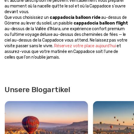
et aucune description ne peuvent véritablement vous préparer 
au moment où la nacelle quitte le sol et où la Cappadoce s'ouvre 
devant vous.
Que vous choisissiez un 
cappadocia balloon ride
 au-dessus de 
Göreme au lever du soleil, un paisible 
cappadocia balloon flight
au-dessus de la Vallée d'Ihlara, une expérience confort premium 
ou l'ultime voyage deluxe au-dessus des cheminées de fées — le 
ciel au-dessus de la Cappadoce vous attend. Ne laissez pas votre 
visite passer sans le vivre. 
Réservez votre place aujourd'hui
 et 
assurez-vous que votre matinée en Cappadoce soit l'une de 
celles que l'on n'oublie jamais.
Unsere Blogartikel