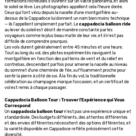
formations rocheuses s'ouvrent sur un vaste panorama, et alors 
le soleil se lève. Les photographes appellent cela l'heure dorée. 
Ceux qui l'ont vécu depuis la nacelle d'une montgolfière au-
dessus de la Cappadoce lui donnent un nom bien moins technique 
— ils l'appellent simplement parfait. Le 
cappadocia balloon ride
au lever du soleil est décrit de manière constante par les 
voyageurs comme le plus beau matin de leur vie, et il n'est pas 
difficile de comprendre pourquoi.
Les vols durent généralement entre 45 minutes et une heure. 
Tout au long du vol, des pilotes expérimentés naviguent la 
montgolfière en fonction des patterns de vent et du relief en 
contrebas, descendant parfois pour amener la nacelle au niveau 
du sommet d'une cheminée de fée, suffisamment proche pour 
sentir la pierre à côté de soi. À la fin du vol, la traditionnelle 
célébration au champagne marque l'occasion, et un certificat de 
vol est remis à chaque passager.
Cappadocia Balloon Tour : Trouver l'Expérience qui Vous 
Correspond
Un 
cappadocia balloon tour
 n'est pas une expérience unique et 
standardisée. Des budgets différents, des attentes différentes 
et des envies différentes nécessitent des options différentes, et 
la variété disponible en Cappadoce reflète précisément cette 
diversité.