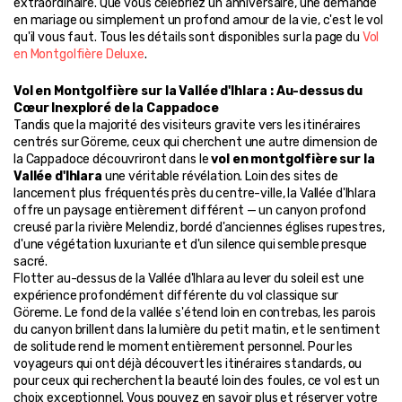
extraordinaire. Que vous célébriez un anniversaire, une demande 
en mariage ou simplement un profond amour de la vie, c'est le vol 
qu'il vous faut. Tous les détails sont disponibles sur la page du 
Vol 
en Montgolfière Deluxe
.
Vol en Montgolfière sur la Vallée d'Ihlara : Au-dessus du 
Cœur Inexploré de la Cappadoce
Tandis que la majorité des visiteurs gravite vers les itinéraires 
centrés sur Göreme, ceux qui cherchent une autre dimension de 
la Cappadoce découvriront dans le 
vol en montgolfière sur la 
Vallée d'Ihlara
 une véritable révélation. Loin des sites de 
lancement plus fréquentés près du centre-ville, la Vallée d'Ihlara 
offre un paysage entièrement différent — un canyon profond 
creusé par la rivière Melendiz, bordé d'anciennes églises rupestres, 
d'une végétation luxuriante et d'un silence qui semble presque 
sacré.
Flotter au-dessus de la Vallée d'Ihlara au lever du soleil est une 
expérience profondément différente du vol classique sur 
Göreme. Le fond de la vallée s'étend loin en contrebas, les parois 
du canyon brillent dans la lumière du petit matin, et le sentiment 
de solitude rend le moment entièrement personnel. Pour les 
voyageurs qui ont déjà découvert les itinéraires standards, ou 
pour ceux qui recherchent la beauté loin des foules, ce vol est un 
choix exceptionnel. Vous pouvez en savoir plus et réserver votre 