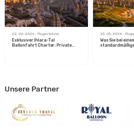
02-06-2026
Flugerlebnis
25-05-2026
Flug
Exklusiver Ihlara-Tal
Was Sie bei eine
Ballonfahrt Charter: Private
standardmäßig
Sonnenaufgangsflucht ab
Sonnenaufgangs
Avanos
über das Görem
können
Unsere Partner