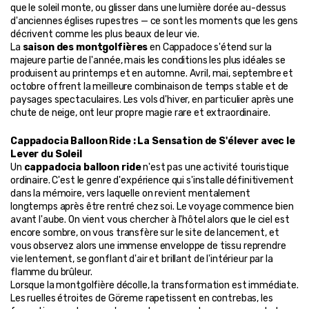
que le soleil monte, ou glisser dans une lumière dorée au-dessus 
d'anciennes églises rupestres — ce sont les moments que les gens 
décrivent comme les plus beaux de leur vie.
La 
saison des montgolfières
 en Cappadoce s'étend sur la 
majeure partie de l'année, mais les conditions les plus idéales se 
produisent au printemps et en automne. Avril, mai, septembre et 
octobre offrent la meilleure combinaison de temps stable et de 
paysages spectaculaires. Les vols d'hiver, en particulier après une 
chute de neige, ont leur propre magie rare et extraordinaire.
Cappadocia Balloon Ride : La Sensation de S'élever avec le 
Lever du Soleil
Un 
cappadocia balloon ride
 n'est pas une activité touristique 
ordinaire. C'est le genre d'expérience qui s'installe définitivement 
dans la mémoire, vers laquelle on revient mentalement 
longtemps après être rentré chez soi. Le voyage commence bien 
avant l'aube. On vient vous chercher à l'hôtel alors que le ciel est 
encore sombre, on vous transfère sur le site de lancement, et 
vous observez alors une immense enveloppe de tissu reprendre 
vie lentement, se gonflant d'air et brillant de l'intérieur par la 
flamme du brûleur.
Lorsque la montgolfière décolle, la transformation est immédiate. 
Les ruelles étroites de Göreme rapetissent en contrebas, les 