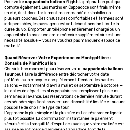
Pour votre 
cappadocia balloon flight
, la préparation pratique 
compte également. Les matins en Cappadoce sont frais même 
en été, il est donc fortement recommandé de s'habiller en 
plusieurs couches. Des chaussures confortables et fermées sont 
indispensables, les passagers restant debout pendant toute la 
durée du vol. Emporter un téléphone entièrement chargé ou un 
appareil photo avec une carte mémoire supplémentaire est une 
nécessité absolue — vous ne voudrez pas manquer d'espace ce 
matin-là.
Quand Réserver Votre Expérience en Montgolfière : 
Conseils de Planification
Choisir le bon moment pour réserver votre 
cappadocia balloon 
tour
 peut faire la différence entre décrocher votre date 
préférée ou la manquer complètement. Pendant les hautes 
saisons — notamment d'avril à mai et de septembre à octobre — 
les dates de départ les plus populaires se remplissent plusieurs 
semaines à l'avance. Les réservations de dernière minute durant 
ces périodes signifient souvent une disponibilité limitée et aucune 
possibilité de choisir le type de tour.
L'approche la plus simple et la plus sûre est de réserver en ligne le 
plus tôt possible. La confirmation instantanée, le paiement 
sécurisé et la tranquillité d'esprit de savoir que votre matinée est 
assurée avant même d'arriver en Cappadoce font de la 