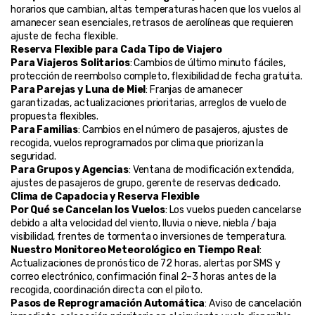
horarios que cambian, altas temperaturas hacen que los vuelos al 
amanecer sean esenciales, retrasos de aerolíneas que requieren 
ajuste de fecha flexible.
Reserva Flexible para Cada Tipo de Viajero
Para Viajeros Solitarios
: Cambios de último minuto fáciles, 
protección de reembolso completo, flexibilidad de fecha gratuita.
Para Parejas y Luna de Miel
: Franjas de amanecer 
garantizadas, actualizaciones prioritarias, arreglos de vuelo de 
propuesta flexibles.
Para Familias
: Cambios en el número de pasajeros, ajustes de 
recogida, vuelos reprogramados por clima que priorizan la 
seguridad.
Para Grupos y Agencias
: Ventana de modificación extendida, 
ajustes de pasajeros de grupo, gerente de reservas dedicado.
Clima de Capadocia y Reserva Flexible
Por Qué se Cancelan los Vuelos
: Los vuelos pueden cancelarse 
debido a alta velocidad del viento, lluvia o nieve, niebla / baja 
visibilidad, frentes de tormenta o inversiones de temperatura.
Nuestro Monitoreo Meteorológico en Tiempo Real
: 
Actualizaciones de pronóstico de 72 horas, alertas por SMS y 
correo electrónico, confirmación final 2–3 horas antes de la 
recogida, coordinación directa con el piloto.
Pasos de Reprogramación Automática
: Aviso de cancelación 