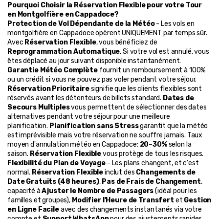
Pourquoi Choisir la Réservation Flexible pour votre Tour 
en Montgolfière en Cappadoce?
Protection de Vol Dépendante de la Météo
 - Les vols en 
montgolfière en Cappadoce opèrent UNIQUEMENT par temps sûr. 
Avec 
Réservation Flexible
, vous bénéficiez de 
Reprogrammation Automatique
. Si votre vol est annulé, vous 
êtes déplacé au jour suivant disponible instantanément. 
Garantie Météo Complète
 fournit un remboursement à 100% 
ou un crédit si vous ne pouvez pas voler pendant votre séjour. 
Réservation Prioritaire
 signifie que les clients flexibles sont 
réservés avant les détenteurs de billets standard. 
Dates de 
Secours Multiples
 vous permettent de sélectionner des dates 
alternatives pendant votre séjour pour une meilleure 
planification. 
Planification sans Stress
 garantit que la météo 
est imprévisible mais votre réservation ne souffre jamais. Taux 
moyen d'annulation météo en Cappadoce: 
20–30%
 selon la 
saison. 
Réservation Flexible
 vous protège de tous les risques.
Flexibilité du Plan de Voyage
 - Les plans changent, et c'est 
normal. 
Réservation Flexible
 inclut des 
Changements de 
Date Gratuits (48 heures)
, 
Pas de Frais de Changement
, 
capacité à 
Ajuster le Nombre de Passagers
 (idéal pour les 
familles et groupes), 
Modifier l'Heure de Transfert
 et 
Gestion 
en Ligne Facile
 avec des changements instantanés via votre 
compte et 
Support WhatsApp
 pour des ajustements rapides.