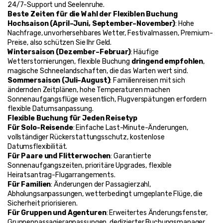
24/7-Support und Seelenruhe.
Beste Zeiten für die Wahl der Flexiblen Buchung
Hochsaison (April–Juni, September–November)
: Hohe 
Nachfrage, unvorhersehbares Wetter, Festivalmassen, Premium-
Preise, also schützen Sie Ihr Geld.
Wintersaison (Dezember–Februar)
: Häufige 
Wetterstornierungen, flexible Buchung 
dringend empfohlen
, 
magische Schneelandschaften, die das Warten wert sind.
Sommersaison (Juli–August)
: Familienreisen mit sich 
ändernden Zeitplänen, hohe Temperaturen machen 
Sonnenaufgangsflüge wesentlich, Flugverspätungen erfordern 
flexible Datumsanpassung.
Flexible Buchung für Jeden Reisetyp
Für Solo-Reisende
: Einfache Last-Minute-Änderungen, 
vollständiger Rückerstattungsschutz, kostenlose 
Datumsflexibilität.
Für Paare und Flitterwochen
: Garantierte 
Sonnenaufgangszeiten, prioritäre Upgrades, flexible 
Heiratsantrag-Flugarrangements.
Für Familien
: Änderungen der Passagierzahl, 
Abholungsanpassungen, wetterbedingt umgeplante Flüge, die 
Sicherheit priorisieren.
Für Gruppen und Agenturen
: Erweitertes Änderungsfenster, 
Gruppenpassagieranpassungen, dedizierter Buchungsmanager.