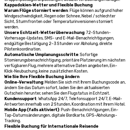
Kappadokien-Wetter und Flexible Buchung
Warum Flüge storniert werden
: Flüge können aufgrund hoher 
Windgeschwindigkeit, Regen oder Schnee, Nebel / schlechter 
Sicht, Sturmfronten oder Temperaturinversionen storniert 
werden.
Unsere Echtzeit-Wetterüberwachung
: 72-Stunden-
Vorhersage-Updates, SMS- und E-Mail-Benachrichtigungen, 
endgültige Bestätigung 2–3 Stunden vor Abholung, direkte 
Pilotenkoordination.
Automatische Umplanungsschritte
: Sofortige 
Stornierungsbenachrichtigung, prioritäre Platzierung im nächsten 
verfügbaren Flug, mehrere alternative Daten angeboten, Ein-
Klick-Neubuchung, keine zusätzlichen Kosten.
Wie Sie Ihre Flexible Buchung ändern
Online-Verwaltung
: Melden Sie sich mit Ihrem Buchungscode an, 
ändern Sie das Datum sofort, laden Sie den aktualisierten 
Gutschein herunter, sehen Sie den Flugstatus in Echtzeit.
Kundensupport
: WhatsApp 24/7, Telefonsupport 24/7, E-Mail-
Antworten innerhalb von 2 Stunden, Koordination mit Ihrem Hotel.
Mobile App (falls aktiviert)
: Push-Benachrichtigungen, Ein-
Tap-Datumsänderungen, digitale Bordkarte, GPS-Abholungs-
Tracking.
Flexible Buchung für Internationale Reisende