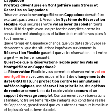
Cappadoce
Profitez d'Aventures en Montgolfière sans Stress et 
Garanties en Cappadoce
Réserver un 
vol en montgolfière en Cappadoce
 devrait être 
excitant, pas stressant. Avec notre 
Système de Réservation 
Flexible
, vous sécurisez votre 
vol au lever du soleil
 en toute 
tranquillité d'esprit, avec une protection complète contre les 
annulations météorologiques et la liberté de modifier vos plans à 
tout moment.
Que le temps en Cappadoce change, que vos dates de voyage se 
déplacent ou que des situations imprévues surviennent, la 
Réservation Flexible
 garantit que votre réservation — et votre 
argent — restent en sécurité.
Qu'est-ce que la Réservation Flexible pour les Vols en 
Montgolfière en Cappadoce?
La 
Réservation Flexible
 vous permet de réserver votre 
vol en 
montgolfière
 avec zéro risque, offrant des 
changements de 
date GRATUITS
, une 
protection contre les annulations 
météorologiques
, une 
réservation prioritaire
, des 
options 
de remboursement
, des 
dates de vol de secours
 et un 
support de voyage complet
. Contrairement aux réservations 
standard, notre système flexible s'adapte aux conditions réelles 
de Cappadoce, garantissant que vous obtenez toujours le meilleur 
et le plus sûr vol au lever du soleil.