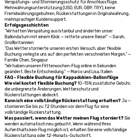
Verspätungs- und Stornierungsschutz für Anschlussflüge, 
Mehrwährungsunterstützung (USD, EUR, GBP, TRY), keine 
Fremdwährungsgebühren, Rückerstattungen in Originalwährung, 
mehrsprachiger Kundensupport.
Erfolgsgeschichten
"Wir hatten Verspätung aus Istanbul und änderten unser 
Ballondatum mit einem Klick — rettete unsere Reise!" — Sarah, 
Großbritannien
"Das Wetter stornierte unseren ersten Versuch, aber flexible 
Buchung verlegte uns auf den perfekten verschneiten Morgen." — 
Familie Chen, Singapur
"Wir haben unseren Flitterwochen-Flug online in Sekunden 
geändert. Beste Entscheidung." — Marco und Lisa, Italien
FAQ – Flexible Buchung für Kappadokien-Ballonflüge
Wie viel kostet flexible Buchung?
 10–15% zusätzliche Gebühr, 
die unbegrenzte Änderungen, Wetterschutz und 
Rückerstattungen abdeckt.
Kann ich eine vollständige Rückerstattung erhalten?
 Ja — 
stornieren Sie bis zu 72 Stunden vor dem Flug für eine 
vollständige Rückerstattung.
Was passiert, wenn das Wetter meinen Flug storniert?
 Sie 
werden automatisch neu gebucht. Wenn während Ihres 
Aufenthalts kein Flug möglich ist, erhalten Sie eine vollständige 
Rückerstattung oder 12-Monats-Gutschrift.