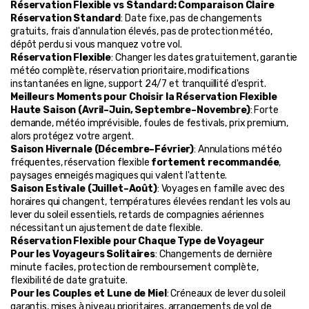
Réservation Flexible vs Standard: Comparaison Claire
Réservation Standard
: Date fixe, pas de changements 
gratuits, frais d'annulation élevés, pas de protection météo, 
dépôt perdu si vous manquez votre vol.
Réservation Flexible
: Changer les dates gratuitement, garantie 
météo complète, réservation prioritaire, modifications 
instantanées en ligne, support 24/7 et tranquillité d'esprit.
Meilleurs Moments pour Choisir la Réservation Flexible
Haute Saison (Avril–Juin, Septembre–Novembre)
: Forte 
demande, météo imprévisible, foules de festivals, prix premium, 
alors protégez votre argent.
Saison Hivernale (Décembre–Février)
: Annulations météo 
fréquentes, réservation flexible 
fortement recommandée
, 
paysages enneigés magiques qui valent l'attente.
Saison Estivale (Juillet–Août)
: Voyages en famille avec des 
horaires qui changent, températures élevées rendant les vols au 
lever du soleil essentiels, retards de compagnies aériennes 
nécessitant un ajustement de date flexible.
Réservation Flexible pour Chaque Type de Voyageur
Pour les Voyageurs Solitaires
: Changements de dernière 
minute faciles, protection de remboursement complète, 
flexibilité de date gratuite.
Pour les Couples et Lune de Miel
: Créneaux de lever du soleil 
garantis, mises à niveau prioritaires, arrangements de vol de 