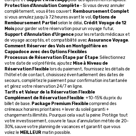
Protection d'Annulation Complète
 - Si vous devez annuler 
complètement, vous êtes couvert: 
Remboursement Complet
si vous annulez jusqu'à 72 heures avant le vol, 
Options de 
Remboursement Partiel
 selon le délai, 
Crédit Voyage de 12 
Mois
 pour garder votre réservation pour un voyage futur, 
Support d'Annulation d'Urgence
 pour les retards médicaux et 
de voyage acceptés, et compatibilité avec 
Assurance Voyage
.
Comment Réserver des Vols en Montgolfière en 
Cappadoce avec des Options Flexibles
Processus de Réservation Étape par Étape
: Sélectionnez 
votre date de vol préférée, ajoutez 
Mise à Niveau de 
Réservation Flexible
 lors du paiement, fournissez les détails de 
l'hôtel et de contact, choisissez éventuellement des dates de 
secours, complétez le paiement pour confirmation instantanée 
et gérez votre réservation 24/7 en ligne.
Tarifs et Valeur de la Réservation Flexible
Complément de Réservation Flexible
: +10–15% du prix du 
billet de base. 
Package Premium Flexible
 comprend des 
créneaux horaires prioritaires + lever du soleil garanti + 
changements illimités. Pourquoi cela vaut la peine: Protège tout 
votre investissement, couvre le taux d'annulation météo de 20–
30%, sauve votre planning de vacances et garantit que vous 
volez le 
MEILLEUR
 matin possible.