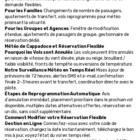
demande flexibles.
Pour les Familles
: Changements de nombre de passagers, 
ajustements de transfert, vols reprogrammés pour météo 
priorisant la sécurité.
Pour les Groupes et Agences
: Fenêtre de modification 
étendue, ajustements de passagers de groupe, gestionnaire de 
réservation dédié.
Météo de Cappadoce et Réservation Flexible
Pourquoi les Vols sont Annulés
: Les vols peuvent être annulés 
en raison de vitesse du vent élevée, pluie ou neige, brouillard / 
faible visibilité, fronts de tempête ou inversions de température.
Notre Surveillance Météo en Temps Réel
: Mises à jour de 
prévisions de 72 heures, alertes SMS et e-mail, confirmation 
finale 2–3 heures avant le transfert, coordination directe avec le 
pilote.
Étapes de Reprogrammation Automatique
: Avis 
d'annulation immédiat, placement prioritaire dans le prochain vol 
disponible, multiples dates alternatives offertes, réservation en 
un clic, sans coût supplémentaire.
Comment Modifier votre Réservation Flexible
Gestion en Ligne
: Connectez-vous avec votre code de 
réservation, changez la date instantanément, téléchargez le bon 
mis à jour, voyez l'état du vol en temps réel.