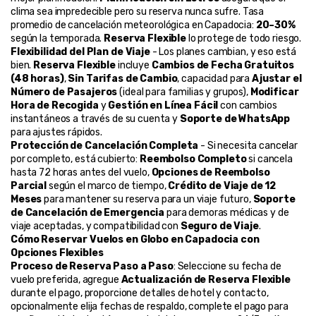
clima sea impredecible pero su reserva nunca sufre. Tasa 
promedio de cancelación meteorológica en Capadocia: 
20–30%
según la temporada. 
Reserva Flexible
 lo protege de todo riesgo.
Flexibilidad del Plan de Viaje
 - Los planes cambian, y eso está 
bien. 
Reserva Flexible
 incluye 
Cambios de Fecha Gratuitos 
(48 horas)
, 
Sin Tarifas de Cambio
, capacidad para 
Ajustar el 
Número de Pasajeros
 (ideal para familias y grupos), 
Modificar 
Hora de Recogida
 y 
Gestión en Línea Fácil
 con cambios 
instantáneos a través de su cuenta y 
Soporte de WhatsApp
para ajustes rápidos.
Protección de Cancelación Completa
 - Si necesita cancelar 
por completo, está cubierto: 
Reembolso Completo
 si cancela 
hasta 72 horas antes del vuelo, 
Opciones de Reembolso 
Parcial
 según el marco de tiempo, 
Crédito de Viaje de 12 
Meses
 para mantener su reserva para un viaje futuro, 
Soporte 
de Cancelación de Emergencia
 para demoras médicas y de 
viaje aceptadas, y compatibilidad con 
Seguro de Viaje
.
Cómo Reservar Vuelos en Globo en Capadocia con 
Opciones Flexibles
Proceso de Reserva Paso a Paso
: Seleccione su fecha de 
vuelo preferida, agregue 
Actualización de Reserva Flexible
durante el pago, proporcione detalles de hotel y contacto, 
opcionalmente elija fechas de respaldo, complete el pago para 