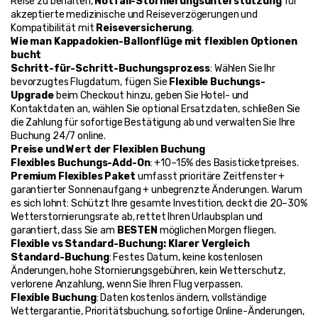
Reise zu behalten, 
Notfall-Stornierungsunterstützung
 für 
akzeptierte medizinische und Reiseverzögerungen und 
Kompatibilität mit 
Reiseversicherung
.
Wie man Kappadokien-Ballonflüge mit flexiblen Optionen 
bucht
Schritt-für-Schritt-Buchungsprozess
: Wählen Sie Ihr 
bevorzugtes Flugdatum, fügen Sie 
Flexible Buchungs-
Upgrade
 beim Checkout hinzu, geben Sie Hotel- und 
Kontaktdaten an, wählen Sie optional Ersatzdaten, schließen Sie 
die Zahlung für sofortige Bestätigung ab und verwalten Sie Ihre 
Buchung 24/7 online.
Preise und Wert der Flexiblen Buchung
Flexibles Buchungs-Add-On
: +10–15% des Basisticketpreises. 
Premium Flexibles Paket
 umfasst prioritäre Zeitfenster + 
garantierter Sonnenaufgang + unbegrenzte Änderungen. Warum 
es sich lohnt: Schützt Ihre gesamte Investition, deckt die 20–30% 
Wetterstornierungsrate ab, rettet Ihren Urlaubsplan und 
garantiert, dass Sie am 
BESTEN
 möglichen Morgen fliegen.
Flexible vs Standard-Buchung: Klarer Vergleich
Standard-Buchung
: Festes Datum, keine kostenlosen 
Änderungen, hohe Stornierungsgebühren, kein Wetterschutz, 
verlorene Anzahlung, wenn Sie Ihren Flug verpassen.
Flexible Buchung
: Daten kostenlos ändern, vollständige 
Wettergarantie, Prioritätsbuchung, sofortige Online-Änderungen, 