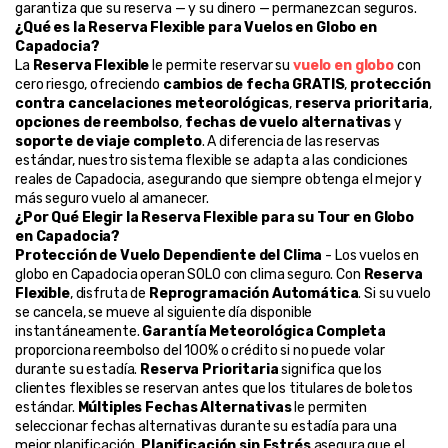
garantiza que su reserva — y su dinero — permanezcan seguros.
¿Qué es la Reserva Flexible para Vuelos en Globo en 
Capadocia?
La 
Reserva Flexible
 le permite reservar su 
vuelo en globo
 con 
cero riesgo, ofreciendo 
cambios de fecha GRATIS
, 
protección 
contra cancelaciones meteorológicas
, 
reserva prioritaria
, 
opciones de reembolso
, 
fechas de vuelo alternativas
 y 
soporte de viaje completo
. A diferencia de las reservas 
estándar, nuestro sistema flexible se adapta a las condiciones 
reales de Capadocia, asegurando que siempre obtenga el mejor y 
más seguro vuelo al amanecer.
¿Por Qué Elegir la Reserva Flexible para su Tour en Globo 
en Capadocia?
Protección de Vuelo Dependiente del Clima
 - Los vuelos en 
globo en Capadocia operan SOLO con clima seguro. Con 
Reserva 
Flexible
, disfruta de 
Reprogramación Automática
. Si su vuelo 
se cancela, se mueve al siguiente día disponible 
instantáneamente. 
Garantía Meteorológica Completa
proporciona reembolso del 100% o crédito si no puede volar 
durante su estadía. 
Reserva Prioritaria
 significa que los 
clientes flexibles se reservan antes que los titulares de boletos 
estándar. 
Múltiples Fechas Alternativas
 le permiten 
seleccionar fechas alternativas durante su estadía para una 
mejor planificación. 
Planificación sin Estrés
 asegura que el 