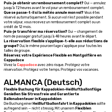
Puis-je obtenir un remboursement complet?
 Oui — annulez 
jusqu'à 72 heures avant le vol pour un remboursement complet.
Que se passe-t-il si la météo annule mon vol?
 Vous êtes 
réservé automatiquement. Si aucun vol n'est possible pendant 
votre séjour, vous recevez un remboursement complet ou un 
crédit de 12 mois.
Puis-je transférer ma réservation?
 Oui — changement de 
nom de passager gratuit jusqu'à 48 heures avant le départ.
La réservation flexible s'applique-t-elle aux réductions de 
groupe?
 Oui, le même pourcentage s'applique pour toutes les 
tailles de groupe.
Réservez votre Expérience Flexible en Montgolfière en 
Cappadoce
Vivez la 
Cappadoce
 avec zéro risque. Protégez votre 
réservation. Protégez votre temps. Protégez vos vacances.
ALMANCA (Deutsch)
Flexible Buchung für Kappadokien-Heißluftballonflüge
Genießen Sie Stressfreie und Garantierte 
Ballonabenteuer in Kappadokien
Die Buchung einer 
Heißluftballonfahrt in Kappadokien
 sollte 
aufregend sein — nicht stressig. Mit unserem 
Flexiblen 