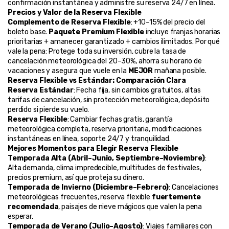
confirmación instantánea y administre su reserva 24/7 en línea.
Precios y Valor de la Reserva Flexible
Complemento de Reserva Flexible
: +10–15% del precio del 
boleto base. 
Paquete Premium Flexible
 incluye franjas horarias 
prioritarias + amanecer garantizado + cambios ilimitados. Por qué 
vale la pena: Protege toda su inversión, cubre la tasa de 
cancelación meteorológica del 20–30%, ahorra su horario de 
vacaciones y asegura que vuele en la 
MEJOR
 mañana posible.
Reserva Flexible vs Estándar: Comparación Clara
Reserva Estándar
: Fecha fija, sin cambios gratuitos, altas 
tarifas de cancelación, sin protección meteorológica, depósito 
perdido si pierde su vuelo.
Reserva Flexible
: Cambiar fechas gratis, garantía 
meteorológica completa, reserva prioritaria, modificaciones 
instantáneas en línea, soporte 24/7 y tranquilidad.
Mejores Momentos para Elegir Reserva Flexible
Temporada Alta (Abril–Junio, Septiembre–Noviembre)
: 
Alta demanda, clima impredecible, multitudes de festivales, 
precios premium, así que proteja su dinero.
Temporada de Invierno (Diciembre–Febrero)
: Cancelaciones 
meteorológicas frecuentes, reserva flexible 
fuertemente 
recomendada
, paisajes de nieve mágicos que valen la pena 
esperar.
Temporada de Verano (Julio–Agosto)
: Viajes familiares con 