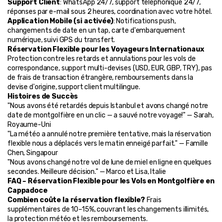
Support Client
: WhatsApp 24/7, support téléphonique 24/7, 
réponses par e-mail sous 2 heures, coordination avec votre hôtel.
Application Mobile (si activée)
: Notifications push, 
changements de date en un tap, carte d'embarquement 
numérique, suivi GPS du transfert.
Réservation Flexible pour les Voyageurs Internationaux
Protection contre les retards et annulations pour les vols de 
correspondance, support multi-devises (USD, EUR, GBP, TRY), pas 
de frais de transaction étrangère, remboursements dans la 
devise d'origine, support client multilingue.
Histoires de Succès
"Nous avons été retardés depuis Istanbul et avons changé notre 
date de montgolfière en un clic — a sauvé notre voyage!" — Sarah, 
Royaume-Uni
"La météo a annulé notre première tentative, mais la réservation 
flexible nous a déplacés vers le matin enneigé parfait." — Famille 
Chen, Singapour
"Nous avons changé notre vol de lune de miel en ligne en quelques 
secondes. Meilleure décision." — Marco et Lisa, Italie
FAQ – Réservation Flexible pour les Vols en Montgolfière en 
Cappadoce
Combien coûte la réservation flexible?
 Frais 
supplémentaires de 10–15%, couvrant les changements illimités, 
la protection météo et les remboursements.