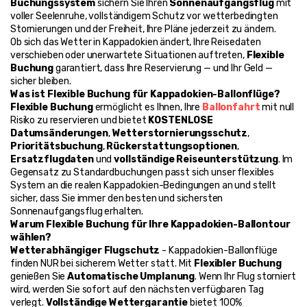
Buchungssystem
 sichern Sie Ihren 
Sonnenaufgangsflug
 mit 
voller Seelenruhe, vollständigem Schutz vor wetterbedingten 
Stornierungen und der Freiheit, Ihre Pläne jederzeit zu ändern.
Ob sich das Wetter in Kappadokien ändert, Ihre Reisedaten 
verschieben oder unerwartete Situationen auftreten, 
Flexible 
Buchung
 garantiert, dass Ihre Reservierung — und Ihr Geld — 
sicher bleiben.
Was ist Flexible Buchung für Kappadokien-Ballonflüge?
Flexible Buchung
 ermöglicht es Ihnen, Ihre 
Ballonfahrt
 mit null 
Risiko zu reservieren und bietet 
KOSTENLOSE 
Datumsänderungen
, 
Wetterstornierungsschutz
, 
Prioritätsbuchung
, 
Rückerstattungsoptionen
, 
Ersatzflugdaten
 und 
vollständige Reiseunterstützung
. Im 
Gegensatz zu Standardbuchungen passt sich unser flexibles 
System an die realen Kappadokien-Bedingungen an und stellt 
sicher, dass Sie immer den besten und sichersten 
Sonnenaufgangsflug erhalten.
Warum Flexible Buchung für Ihre Kappadokien-Ballontour 
wählen?
Wetterabhängiger Flugschutz
 - Kappadokien-Ballonflüge 
finden NUR bei sicherem Wetter statt. Mit 
Flexibler Buchung
genießen Sie 
Automatische Umplanung
. Wenn Ihr Flug storniert 
wird, werden Sie sofort auf den nächsten verfügbaren Tag 
verlegt. 
Vollständige Wettergarantie
 bietet 100% 