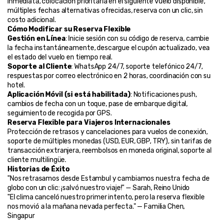
inmediata, colocación prioritaria en el siguiente vuelo disponible, 
múltiples fechas alternativas ofrecidas, reserva con un clic, sin 
costo adicional.
Cómo Modificar su Reserva Flexible
Gestión en Línea
: Inicie sesión con su código de reserva, cambie 
la fecha instantáneamente, descargue el cupón actualizado, vea 
el estado del vuelo en tiempo real.
Soporte al Cliente
: WhatsApp 24/7, soporte telefónico 24/7, 
respuestas por correo electrónico en 2 horas, coordinación con su 
hotel.
Aplicación Móvil (si está habilitada)
: Notificaciones push, 
cambios de fecha con un toque, pase de embarque digital, 
seguimiento de recogida por GPS.
Reserva Flexible para Viajeros Internacionales
Protección de retrasos y cancelaciones para vuelos de conexión, 
soporte de múltiples monedas (USD, EUR, GBP, TRY), sin tarifas de 
transacción extranjera, reembolsos en moneda original, soporte al 
cliente multilingüe.
Historias de Éxito
"Nos retrasamos desde Estambul y cambiamos nuestra fecha de 
globo con un clic: ¡salvó nuestro viaje!" — Sarah, Reino Unido
"El clima canceló nuestro primer intento, pero la reserva flexible 
nos movió a la mañana nevada perfecta." — Familia Chen, 
Singapur