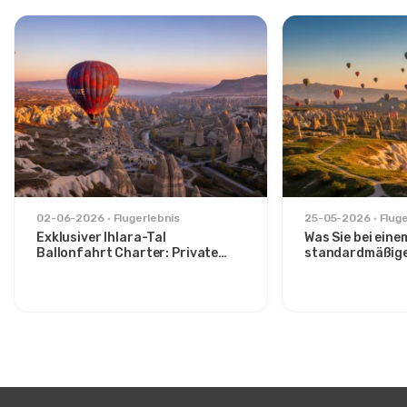
02-06-2026
Flugerlebnis
25-05-2026
Flug
Exklusiver Ihlara-Tal
Was Sie bei eine
Ballonfahrt Charter: Private
standardmäßig
Sonnenaufgangsflucht ab
Sonnenaufgangs
Avanos
über das Görem
können