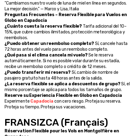
"Cambiamos nuestro vuelo de luna de miel en línea en segundos. 
La mejor decisión." — Marco y Lisa, Italia
Preguntas Frecuentes – Reserva Flexible para Vuelos en 
Globo en Capadocia
¿Cuánto cuesta la reserva flexible?
 Tarifa adicional del 10–
15%, que cubre cambios ilimitados, protección meteorológica y 
reembolsos.
¿Puedo obtener un reembolso completo?
 Sí, cancele hasta 
72 horas antes del vuelo para un reembolso completo.
¿Qué pasa si el clima cancela mi vuelo?
 Se le reserva 
automáticamente. Si no es posible volar durante su estadía, 
recibe un reembolso completo o crédito de 12 meses.
¿Puedo transferir mi reserva?
 Sí, cambio de nombre de 
pasajero gratuito hasta 48 horas antes de la salida.
¿La reserva flexible se aplica a descuentos de grupo?
 Sí, el 
mismo porcentaje se aplica para todos los tamaños de grupo.
Reserve su Experiencia Flexible en Globo en Capadocia
Experimente 
Capadocia
 con cero riesgo. Proteja su reserva. 
Proteja su tiempo. Proteja sus vacaciones.
FRANSIZCA (Français)
Réservation Flexible pour les Vols en Montgolfière en 