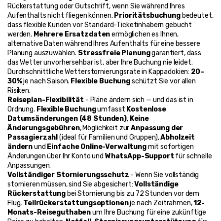
Rückerstattung oder Gutschrift, wenn Sie während Ihres 
Aufenthalts nicht fliegen können. 
Prioritätsbuchung
 bedeutet, 
dass flexible Kunden vor Standard-Ticketinhabern gebucht 
werden. 
Mehrere Ersatzdaten
 ermöglichen es Ihnen, 
alternative Daten während Ihres Aufenthalts für eine bessere 
Planung auszuwählen. 
Stressfreie Planung
 garantiert, dass 
das Wetter unvorhersehbar ist, aber Ihre Buchung nie leidet. 
Durchschnittliche Wetterstornierungsrate in Kappadokien: 
20–
30%
 je nach Saison. 
Flexible Buchung
 schützt Sie vor allen 
Risiken.
Reiseplan-Flexibilität
 - Pläne ändern sich — und das ist in 
Ordnung. 
Flexible Buchung
 umfasst 
Kostenlose 
Datumsänderungen (48 Stunden)
, 
Keine 
Änderungsgebühren
, Möglichkeit zur 
Anpassung der 
Passagierzahl
 (ideal für Familien und Gruppen), 
Abholzeit 
ändern
 und 
Einfache Online-Verwaltung
 mit sofortigen 
Änderungen über Ihr Konto und 
WhatsApp-Support
 für schnelle 
Anpassungen.
Vollständiger Stornierungsschutz
 - Wenn Sie vollständig 
stornieren müssen, sind Sie abgesichert: 
Vollständige 
Rückerstattung
 bei Stornierung bis zu 72 Stunden vor dem 
Flug, 
Teilrückerstattungsoptionen
 je nach Zeitrahmen, 
12-
Monats-Reiseguthaben
 um Ihre Buchung für eine zukünftige 