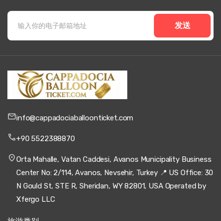
发送
info@cappadociaballoonticket.com
+90 5522388870
Orta Mahalle, Vatan Caddesi, Avanos Municipality Business
Center No: 2/114, Avanos, Nevsehir, Turkey 📍 US Office: 30
N Gould St, STE R, Sheridan, WY 82801, USA Operated by
Xfergo LLC