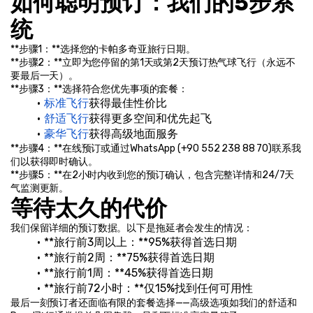
如何聪明预订：我们的5步系
统
**步骤1：**选择您的卡帕多奇亚旅行日期。
**步骤2：**立即为您停留的第1天或第2天预订热气球飞行（永远不
要最后一天）。
**步骤3：**选择符合您优先事项的套餐：
标准飞行
获得最佳性价比
舒适飞行
获得更多空间和优先起飞
豪华飞行
获得高级地面服务
**步骤4：**在线预订或通过WhatsApp (+90 552 238 88 70)联系我
们以获得即时确认。
**步骤5：**在2小时内收到您的预订确认，包含完整详情和24/7天
气监测更新。
等待太久的代价
我们保留详细的预订数据。以下是拖延者会发生的情况：
**旅行前3周以上：**95%获得首选日期
**旅行前2周：**75%获得首选日期
**旅行前1周：**45%获得首选日期
**旅行前72小时：**仅15%找到任何可用性
最后一刻预订者还面临有限的套餐选择——高级选项如我们的舒适和