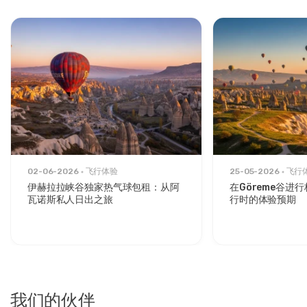
02-06-2026
飞行体验
25-05-2026
飞行
伊赫拉拉峡谷独家热气球包租：从阿
在Göreme谷进
瓦诺斯私人日出之旅
行时的体验预期
我们的伙伴