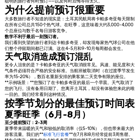
聪明的旅行者何时预订——以及何时后悔等待太久。
为什么提前预订很重要
大多数旅行者不知道的现实是：土耳其民航局将卡帕多奇亚每天限制
在所有公司总共150个热气球。在旺季，这意味着大约3,000-4,000
个总座位与数千名每日游客竞争。
数学不利于最后一刻预订者。
我们看到失望的旅行者到达卡帕多奇亚，却发现每家热气球公司在他
们整个停留期间都已订满。这在4-5月和9-10月每周都会发生。
天气取消造成预订混乱
更令人沮丧的是？卡帕多奇亚的天气取消很常见。风速、能见度和大
气条件必须符合严格的安全标准。当航班被取消时（在过渡季节发生
率为15-20%），数百名重新安排的乘客第二天竞争有限的座位。
**示例场景：**您预订了在卡帕多奇亚的最后一个早晨。天气取消了
您的飞行。没有备用日期了。您离开土耳其，却没有体验您来此的唯
一目的。我们经常看到这种情况。
按季节划分的最佳预订时间表
夏季旺季（6月-8月）
至少提前预订：2-3周
夏季带来温暖的天气和较低的取消率（仅5-10%），但也带来最大的
游客流量。我们的**
标准飞行套餐
**在7月和8月经常提前3周售罄。