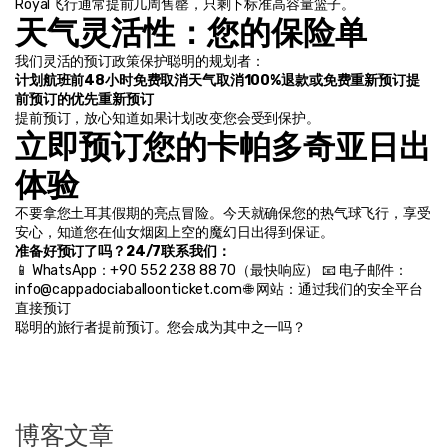
Royal飞行通常提前几周售罄，只剩下标准高容量篮子。
天气灵活性：您的保险单
我们灵活的预订政策保护聪明的规划者：
计划航班前48小时免费取消
天气取消100%退款或免费重新预订
提
前预订的优先重新预订
提前预订，放心知道如果计划改变您会受到保护。
立即预订您的卡帕多奇亚日出
体验
不要拿您土耳其假期的亮点冒险。今天就确保您的热气球飞行，享受
安心，知道您在仙女烟囱上空的魔幻日出得到保证。
准备好预订了吗？24/7联系我们：
📱 WhatsApp：+90 552 238 88 70（最快响应） 📧 电子邮件：
info@cappadociaballoonticket.com 🌐 网站：通过我们的安全平台
直接预订
聪明的旅行者提前预订。您会成为其中之一吗？
博客文章