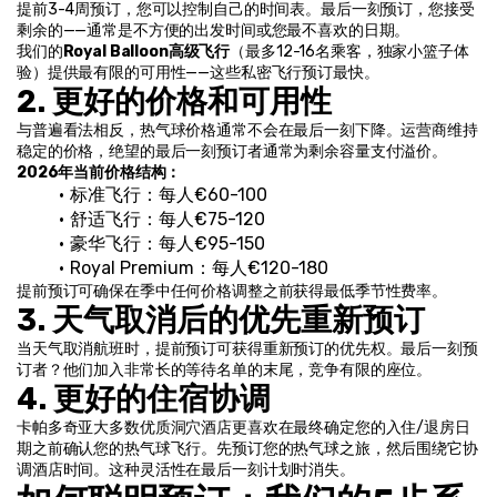
提前3-4周预订，您可以控制自己的时间表。最后一刻预订，您接受
剩余的——通常是不方便的出发时间或您最不喜欢的日期。
我们的
Royal Balloon高级飞行
（最多12-16名乘客，独家小篮子体
验）提供最有限的可用性——这些私密飞行预订最快。
2. 更好的价格和可用性
与普遍看法相反，热气球价格通常不会在最后一刻下降。运营商维持
稳定的价格，绝望的最后一刻预订者通常为剩余容量支付溢价。
2026年当前价格结构：
标准飞行：每人€60-100
舒适飞行：每人€75-120
豪华飞行：每人€95-150
Royal Premium：每人€120-180
提前预订可确保在季中任何价格调整之前获得最低季节性费率。
3. 天气取消后的优先重新预订
当天气取消航班时，提前预订可获得重新预订的优先权。最后一刻预
订者？他们加入非常长的等待名单的末尾，竞争有限的座位。
4. 更好的住宿协调
卡帕多奇亚大多数优质洞穴酒店更喜欢在最终确定您的入住/退房日
期之前确认您的热气球飞行。先预订您的热气球之旅，然后围绕它协
调酒店时间。这种灵活性在最后一刻计划时消失。