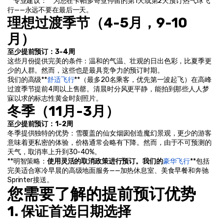
**专业建议：**为您在卡帕多奇亚停留的第1天或第2天预订热气球飞
行——永远不要在最后一天。
理想过渡季节（4-5月，9-10
月）
至少提前预订：3-4周
这些月份提供完美的条件：温和的气温、壮观的日出色彩，比夏季更
少的人群。然而，这些也是最具竞争力的预订时期。
我们的高级**
舒适飞行
**（最多20名乘客，优先第一波起飞）在高峰
过渡季节提前4周以上售罄。清晨时分风更平静，能拍到那些人人梦
寐以求的标志性黄金时刻照片。
冬季（11月-3月）
至少提前预订：1-2周
冬季提供独特的优势：雪覆盖的仙女烟囱创造魔幻景观，更少的游客
意味着更私密的体验，价格通常会略有下降。然而，由于不可预测的
天气，取消率上升到30-40%。
**明智策略：
使用灵活的取消政策进行预订。我们的
豪华飞行
**包括
完美适合寒冷早晨的高级地面服务——加热休息室、美食早餐和奔驰
Sprinter接送。
您需要了解的提前预订优势
1. 保证首选日期选择